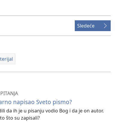
za
preuzimanje
video-
sadržaja
Sledeće
erijal
PITANJA
tvarno napisao Sveto pismo?
li da ih je u pisanju vodio Bog i da je on autor.
o što su zapisali?