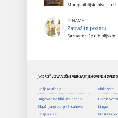
Mnogi biblijski pisci su iz
O NAMA
Zatražite posetu
Saznajte više o biblijski
®
JW.ORG
/ ZVANIČNI VEB-SAJT JEHOVINIH SVED
Biblijska učenja
Biblioteka
Odgovori na biblijska pitanja
Onlajn Svet
Objašnjenje biblijskih stihova
Knjige
Biblijski kurs
Brošure i br