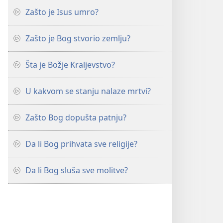
Zašto je Isus umro?
Zašto je Bog stvorio zemlju?
Šta je Božje Kraljevstvo?
U kakvom se stanju nalaze mrtvi?
Zašto Bog dopušta patnju?
Da li Bog prihvata sve religije?
Da li Bog sluša sve molitve?