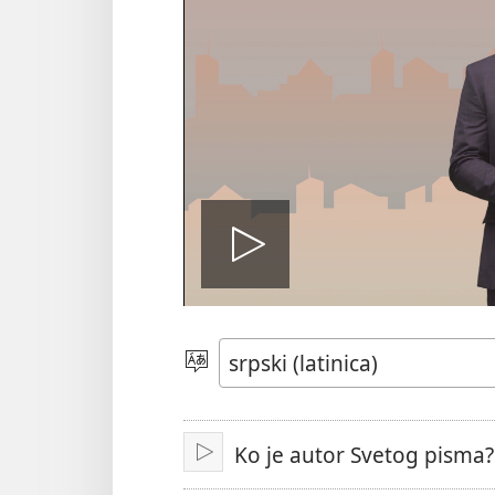
Pokreni
film
Izaberite
jezik
Ko je autor Svetog pisma?
Pokreni