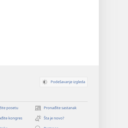
Podešavanje izgleda
žite posetu
Pronađite sastanak
(otvara
novi
đite kongres
Šta je novo?
prozor)