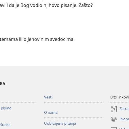
javili da je Bog vodio njihovo pisanje. Zašto?
m temama ili o Jehovinim svedocima.
OKA
Vesti
Brzi linkovi
o pismo
Zatra
O nama
Prona
(otvara
Uobičajena pitanja
ošurice
novi