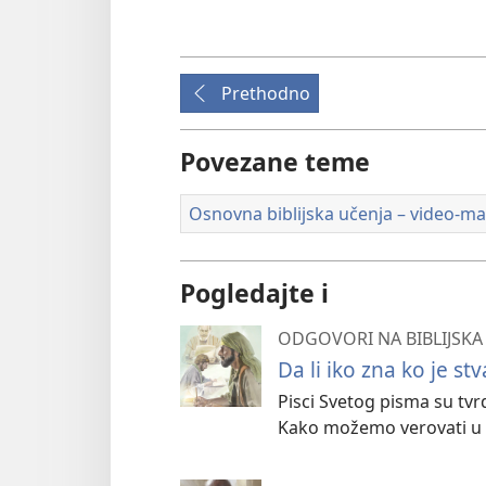
Prethodno
Povezane teme
Osnovna biblijska učenja – video-mat
Pogledajte i
ODGOVORI NA BIBLIJSKA 
Da li iko zna ko je s
Pisci Svetog pisma su tvrdi
Kako možemo verovati u t