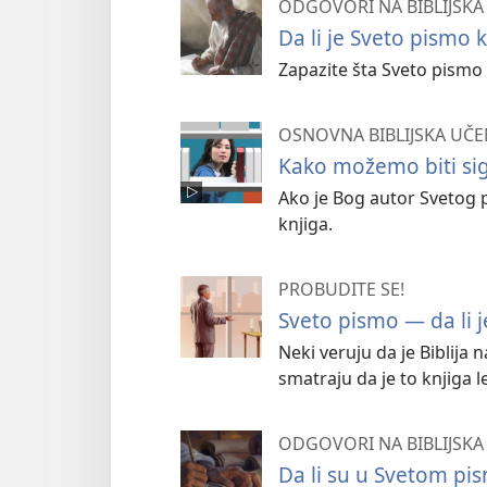
ODGOVORI NA BIBLIJSKA 
Da li je Sveto pismo 
Zapazite šta Sveto pismo 
OSNOVNA BIBLIJSKA UČE
Kako možemo biti sig
Ako je Bog autor Svetog p
knjiga.
PROBUDITE SE!
Sveto pismo — da li 
Neki veruju da je Biblija
smatraju da je to knjiga l
ODGOVORI NA BIBLIJSKA 
Da li su u Svetom pis