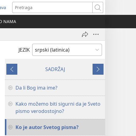
java
tvara
Pretraga
vi
O NAMA
ozor)
JEZIK
SADRŽAJ
Prethodno
Sledeće
Da li Bog ima ime?
Kako možemo biti sigurni da je Sveto
pismo verodostojno?
Ko je autor Svetog pisma?