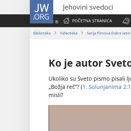
JW.ORG
Jehovini svedoci
POČETNA STRANICA
Biblioteka
Videoteka
Serija filmova
Dobre vesti
Ko je autor Svet
Ukoliko su Sveto pismo pisali l
„Božja reč“? (
1. Solunjanima 2:
misli?