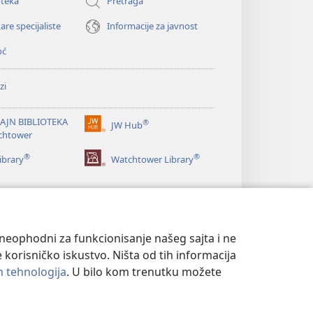
oteka
Pretraga
are specijaliste
Informacije za javnost
oć
zi
AJN BIBLIOTEKA
®
JW Hub
(otvara
chtower
novi
®
®
prozor)
ibrary
Watchtower Library
u neophodni za funkcionisanje našeg sajta i ne
 korisničko iskustvo. Ništa od tih informacija
ih tehnologija
. U bilo kom trenutku možete
T
|
PODEŠAVANjE PRIVATNOSTI