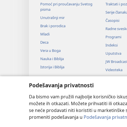
Pomoć pri proučavanju Svetog
Traktati i po
pisma
Serije članak
Unutrašnji mir
Časopisi
Brak i porodica
Radne svesk
Mladi
Programi
Deca
Indeksi
Vera u Boga
Uputstva
Nauka i Biblija
JW Broadcas
Istorija i Biblija
Videoteka
Muzika
Podešavanja privatnosti
Audio-dram
Dramsko čit
Da bismo vam pružili najbolje korisničko iskus
možete ih otkazati. Možete prihvatiti ili otkaz
se neće prodavati niti koristiti u marketinške 
promeniti podešavanja u
Podešavanja privatn
Copyright
© 2026 Watch Tower Bib