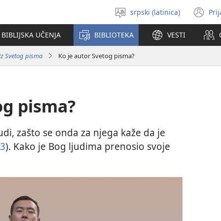
srpski (latinica)
Pri
Izaberi
(o
jezik
no
BIBLIJSKA UČENJA
BIBLIOTEKA
VESTI
pr
 iz Svetog pisma
Ko je autor Svetog pisma?
og pisma?
judi, zašto se onda za njega kaže da je
13
). Kako je Bog ljudima prenosio svoje