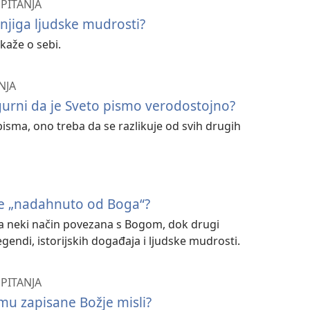
PITANJA
knjiga ljudske mudrosti?
kaže o sebi.
NJA
urni da je Sveto pismo verodostojno?
isma, ono treba da se razlikuje od svih drugih
je „nadahnuto od Boga“?
 na neki način povezana s Bogom, dok drugi
egendi, istorijskih događaja i ljudske mudrosti.
PITANJA
mu zapisane Božje misli?