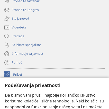
Pronađite sastanak
(otvara
novi
Pronađite kongres
(otvara
prozor)
novi
Šta je novo?
prozor)
Videoteka
Pretraga
Za lekare specijaliste
Informacije za javnost
Pomoć
Prilozi
(otvara
novi
Podešavanja privatnosti
prozor)
ONLAJN BIBLIOTEKA Watchtower
(otvara
Da bismo vam pružili najbolje korisničko iskustvo,
novi
®
JW Hub
prozor)
koristimo kolačiće i slične tehnologije. Neki kolačići su
(otvara
novi
neophodni za funkcionisanje našeg sajta i ne možete
®