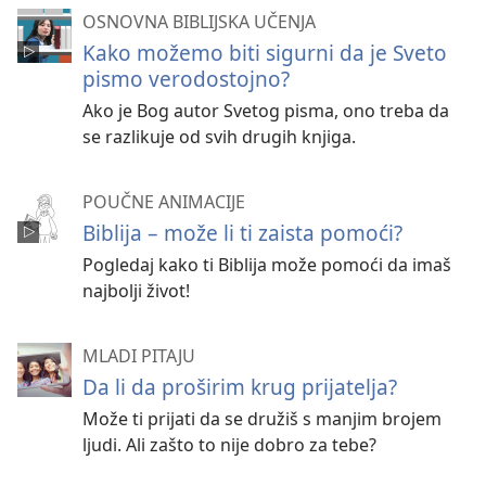
OSNOVNA BIBLIJSKA UČENJA
Kako možemo biti sigurni da je Sveto
pismo verodostojno?
Ako je Bog autor Svetog pisma, ono treba da
se razlikuje od svih drugih knjiga.
POUČNE ANIMACIJE
Biblija – može li ti zaista pomoći?
Pogledaj kako ti Biblija može pomoći da imaš
najbolji život!
MLADI PITAJU
Da li da proširim krug prijatelja?
Može ti prijati da se družiš s manjim brojem
ljudi. Ali zašto to nije dobro za tebe?