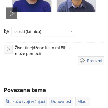
Pokreni
film
Izaberite
jezik
Život tinejdžera: Kako mi Biblija
Pokreni
može pomoći?
Preuzmi
Formati
za
preuzimanje
video-
sadržaja
Povezane teme
Šta kažu tvoji vršnjaci
Duhovnost
Mladi