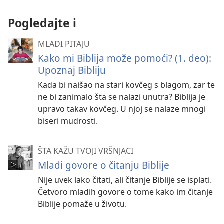
Pogledajte i
MLADI PITAJU
Kako mi Biblija može pomoći? (1. deo):
Upoznaj Bibliju
Kada bi naišao na stari kovčeg s blagom, zar te
ne bi zanimalo šta se nalazi unutra? Biblija je
upravo takav kovčeg. U njoj se nalaze mnogi
biseri mudrosti.
ŠTA KAŽU TVOJI VRŠNJACI
Mladi govore o čitanju Biblije
Nije uvek lako čitati, ali čitanje Biblije se isplati.
Četvoro mladih govore o tome kako im čitanje
Biblije pomaže u životu.