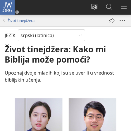
JW.ORG
Prijava
(otvara
Promeni
Pretraga
PRI
novi
jezik
sajta
ME
Život tinejdžera
prozor)
sajta
JW.ORG
JEZIK
Život tinejdžera: Kako mi
Biblija može pomoći?
Upoznaj dvoje mladih koji su se uverili u vrednost
biblijskih učenja.