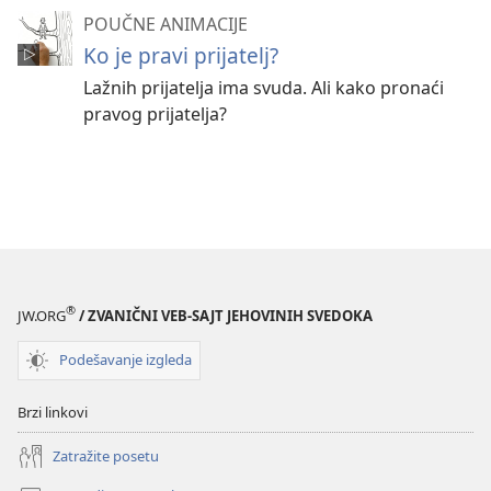
POUČNE ANIMACIJE
Ko je pravi prijatelj?
Lažnih prijatelja ima svuda. Ali kako pronaći
pravog prijatelja?
®
JW.ORG
/ ZVANIČNI VEB-SAJT JEHOVINIH SVEDOKA
Podešavanje izgleda
Brzi linkovi
Zatražite posetu