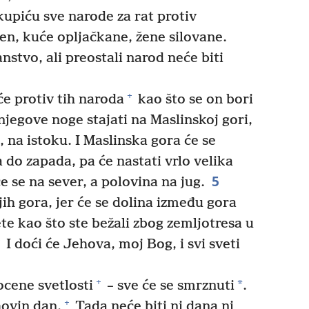
upiću sve narode za rat protiv
en, kuće opljačkane, žene silovane.
nstvo, ali preostali narod neće biti
+
će protiv tih naroda
kao što se on bori
jegove noge stajati na Maslinskoj gori,
 na istoku. I Maslinska gora će se
a do zapada, pa će nastati vrlo velika
5
 se na sever, a polovina na jug.
h gora, jer će se dolina između gora
te kao što ste bežali zbog zemljotresa u
I doći će Jehova, moj Bog, i svi sveti
+
*
ocene svetlosti
– sve će se smrznuti
.
+
ovin dan.
Tada neće biti ni dana ni