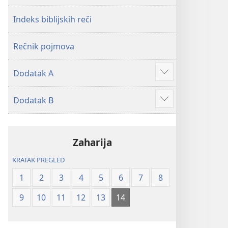
2019)
2019)
Indeks biblijskih reči
Rečnik pojmova
Dodatak A
Više
Dodatak B
Više
Zaharija
KRATAK PREGLED
1
2
3
4
5
6
7
8
9
10
11
12
13
14