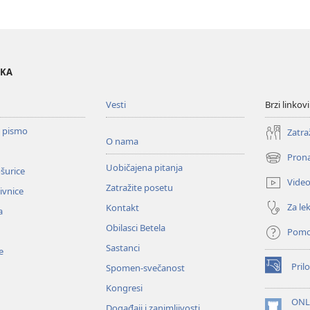
OKA
Vesti
Brzi linkovi
o pismo
Zatra
O nama
Prona
(otvara
Uobičajena pitanja
ošurice
novi
Vide
Zatražite posetu
prozor)
zivnice
Za lek
Kontakt
a
Obilasci Betela
Pom
Sastanci
e
Prilo
Spomen-svečanost
(otvara
novi
Kongresi
prozor)
ONL
Događaji i zanimljivosti