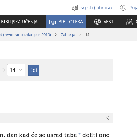
srpski (latinica)
Pri
Izaberi
(o
jezik
no
BIBLIJSKA UČENJA
BIBLIOTEKA
VESTI
pr
 (revidirano izdanje iz 2019)
Zaharija
14
Poglavlje
*
n, dan kad će se usred tebe
deliti ono