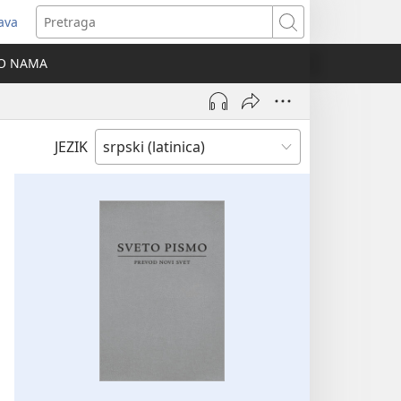
java
tvara
Pretraga
vi
O NAMA
ozor)
JEZIK