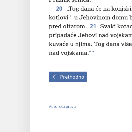
Praznik senica.
20
„Tog dana će na konjskim
+
kotlovi
u Jehovinom domu bić
21
pred oltarom.
Svaki kotao 
pripadaće Jehovi nad vojskama.
kuvaće u njima. Tog dana više
+
nad vojskama.“
Prethodno
Autorska prava