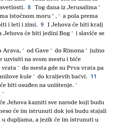
8
+
svetlosti.
Tog dana iz Jerusalima
+
*
ema istočnom moru
,
a pola prema
9
i i leti i zimi.
I Jehova će biti kralj
+
 Jehova će biti jedini Bog
i slaviće se
+
+
+
o Arava,
od Gave
do Rimona
južno
 uzvisiti na svom mestu i biće
+
 vrata
do mesta gde su Prva vrata pa
11
+
anilove kule
do kraljevih bačvi.
+
će biti osuđen na uništenje.
+
.
će Jehova kazniti sve narode koji budu
eso će im istrunuti dok još budu stajali
 u dupljama, a jezik će im istrunuti u