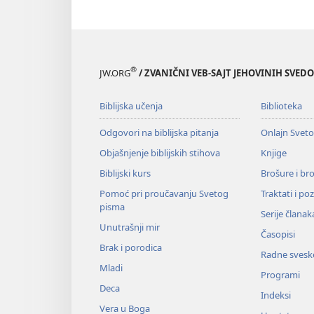
®
JW.ORG
/ ZVANIČNI VEB-SAJT JEHOVINIH SVED
Biblijska učenja
Biblioteka
Odgovori na biblijska pitanja
Onlajn Svet
Objašnjenje biblijskih stihova
Knjige
Biblijski kurs
Brošure i br
Pomoć pri proučavanju Svetog
Traktati i po
pisma
Serije članak
Unutrašnji mir
Časopisi
Brak i porodica
Radne svesk
Mladi
Programi
Deca
Indeksi
Vera u Boga