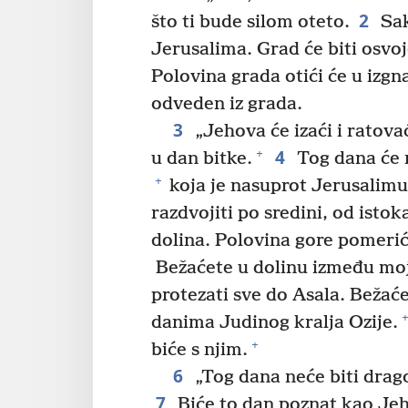
2
što ti bude silom oteto.
Sak
Jerusalima. Grad će biti osvoj
Polovina grada otići će u izgna
odveden iz grada.
3
„Jehova će izaći i ratova
4
+
u dan bitke.
Tog dana će n
+
koja je nasuprot Jerusalimu,
razdvojiti po sredini, od istok
dolina. Polovina gore pomeriće
Bežaćete u dolinu između moji
protezati sve do Asala. Bežaće
+
danima Judinog kralja Ozije.
+
biće s njim.
6
„Tog dana neće biti drag
7
Biće to dan poznat kao Jeh