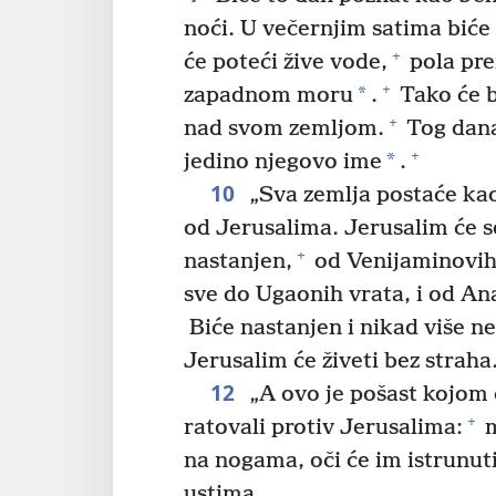
noći. U večernjim satima biće 
+
će poteći žive vode,
pola pr
+
*
zapadnom moru
.
Tako će bit
+
nad svom zemljom.
Tog dana
+
*
jedino njegovo ime
.
10
„Sva zemlja postaće ka
od Jerusalima. Jerusalim će se
+
nastanjen,
od Venijaminovih
sve do Ugaonih vrata, i od An
Biće nastanjen i nikad više ne
Jerusalim će živeti bez straha
12
„A ovo je pošast kojom 
+
ratovali protiv Jerusalima:
m
na nogama, oči će im istrunuti
ustima.