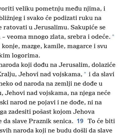
oriti veliku pometnju među njima, i
bližnjeg i svako će podizati ruku na
e ratovati u Jerusalimu. Sakupiće se
+
 – veoma mnogo zlata, srebra i odeće.
 konje, mazge, kamile, magarce i svu
skim logorima.
naroda koji dođu na Jerusalim, dolaziće
+
Kralju, Jehovi nad vojskama,
i da slavi
neko od naroda na zemlji ne dođe u
u, Jehovi nad vojskama, na njega neće
ki narod ne pojavi i ne dođe, ni na
e ga zadesiti pošast kojom Jehova
19
e da slave Praznik senica.
To će biti
 svih naroda koji ne budu došli da slave