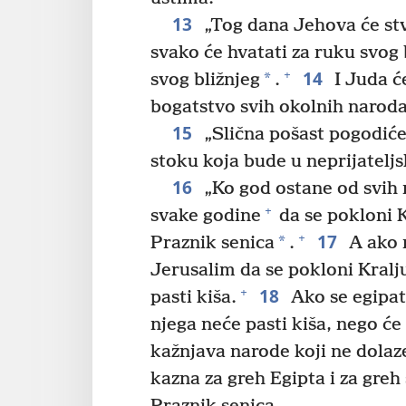
13
„Tog dana Jehova će stv
svako će hvatati za ruku svog 
14
+
*
svog bližnjeg
.
I Juda ć
bogatstvo svih okolnih naroda
15
„Slična pošast pogodiće
stoku koja bude u neprijatelj
16
„Ko god ostane od svih 
+
svake godine
da se pokloni 
17
+
*
Praznik senica
.
A ako 
Jerusalim da se pokloni Kralj
18
+
pasti kiša.
Ako se egipats
njega neće pasti kiša, nego ć
kažnjava narode koji ne dolaz
kazna za greh Egipta i za greh