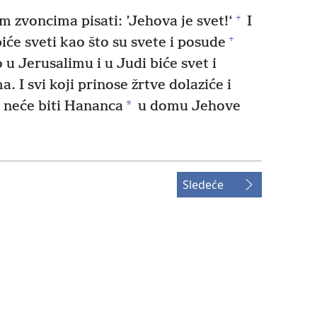
+
 zvoncima pisati: ’Jehova je svet!‘
I
+
e sveti kao što su svete i posude
u Jerusalimu i u Judi biće svet i
 I svi koji prinose žrtve dolaziće i
*
 neće biti Hananca
u domu Jehove
Sledeće