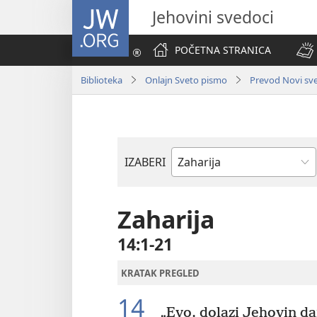
JW.ORG
Jehovini svedoci
POČETNA STRANICA
Biblioteka
Onlajn Sveto pismo
Prevod Novi svet
IZABERI
Biblijska
knjiga
Zaharija
14:1-21
KRATAK PREGLED
14
„Evo, dolazi Jehovin da