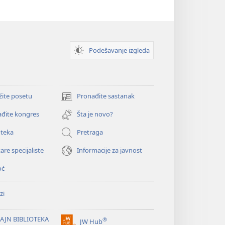
Podešavanje izgleda
žite posetu
Pronađite sastanak
(otvara
novi
đite kongres
Šta je novo?
prozor)
oteka
Pretraga
are specijaliste
Informacije za javnost
oć
zi
AJN BIBLIOTEKA
®
JW Hub