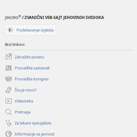
®
JW.ORG
/ ZVANIČNI VEB-SAJT JEHOVINIH SVEDOKA
Podešavanje izgleda
Brzi linkovi
Zatražite posetu
Pronađite sastanak
(otvara
novi
Pronađite kongres
(otvara
prozor)
novi
Šta je novo?
prozor)
Videoteka
Pretraga
Za lekare specijaliste
Informacije za javnost