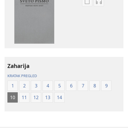
Formati
Formati
za
za
preuzimanje
preuzimanje
elektronskih
audio-
publikacija
sadržaja
Sveto
Sveto
pismo
pismo
–
–
prevod
prevod
Zaharija
Novi
Novi
svet
svet
KRATAK PREGLED
(revidirano
(revidirano
1
2
3
4
5
6
7
8
9
izdanje
izdanje
iz
iz
10
11
12
13
14
2019)
2019)