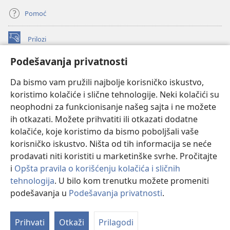
Pomoć
Prilozi
(otvara
novi
Podešavanja privatnosti
prozor)
ONLAJN BIBLIOTEKA Watchtower
(otvara
Da bismo vam pružili najbolje korisničko iskustvo,
novi
®
JW Hub
prozor)
koristimo kolačiće i slične tehnologije. Neki kolačići su
(otvara
novi
neophodni za funkcionisanje našeg sajta i ne možete
®
JW Library
prozor)
ih otkazati. Možete prihvatiti ili otkazati dodatne
kolačiće, koje koristimo da bismo poboljšali vaše
®
Watchtower Library
korisničko iskustvo. Ništa od tih informacija se neće
prodavati niti koristiti u marketinške svrhe. Pročitajte
i
Opšta pravila o korišćenju kolačića i sličnih
tehnologija
. U bilo kom trenutku možete promeniti
Copyright
© 2026 Watch Tower Bible and Tract Society of Pennsylvania.
podešavanja u
Podešavanja privatnosti
.
Pr
PRAVILA KORIŠĆENJA
|
PRIVATNOST
|
PODEŠAVANjE PRIVATNOSTI
sa
Prihvati
Otkaži
Prilagodi