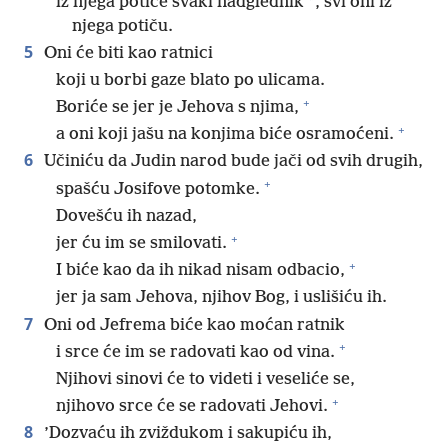
*
iz njega potiče svaki nadglednik
, svi oni iz
njega potiču.
5
Oni će biti kao ratnici
koji u borbi gaze blato po ulicama.
+
Boriće se jer je Jehova s njima,
+
a oni koji jašu na konjima biće osramoćeni.
6
Učiniću da Judin narod bude jači od svih drugih,
+
spašću Josifove potomke.
Dovešću ih nazad,
+
jer ću im se smilovati.
+
I biće kao da ih nikad nisam odbacio,
jer ja sam Jehova, njihov Bog, i uslišiću ih.
7
Oni od Jefrema biće kao moćan ratnik
+
i srce će im se radovati kao od vina.
Njihovi sinovi će to videti i veseliće se,
+
njihovo srce će se radovati Jehovi.
8
’Dozvaću ih zviždukom i sakupiću ih,