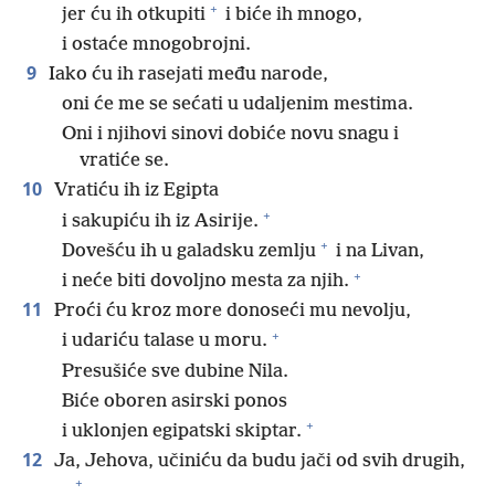
+
jer ću ih otkupiti
i biće ih mnogo,
i ostaće mnogobrojni.
9
Iako ću ih rasejati među narode,
oni će me se sećati u udaljenim mestima.
Oni i njihovi sinovi dobiće novu snagu i
vratiće se.
10
Vratiću ih iz Egipta
+
i sakupiću ih iz Asirije.
+
Dovešću ih u galadsku zemlju
i na Livan,
+
i neće biti dovoljno mesta za njih.
11
Proći ću kroz more donoseći mu nevolju,
+
i udariću talase u moru.
Presušiće sve dubine Nila.
Biće oboren asirski ponos
+
i uklonjen egipatski skiptar.
12
Ja, Jehova, učiniću da budu jači od svih drugih,
+