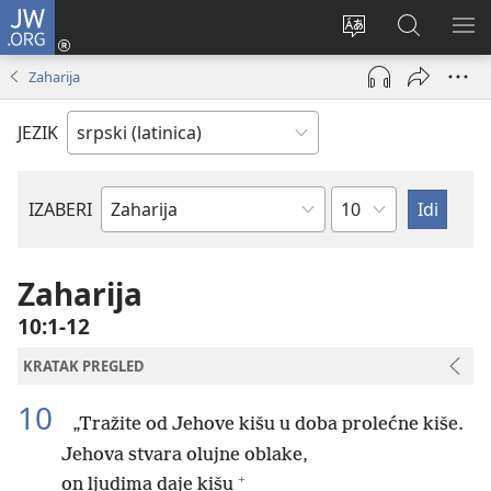
JW.ORG
Prijava
(otvara
Promeni
Pretraga
PRI
novi
jezik
sajta
ME
Zaharija
prozor)
sajta
JW.ORG
JEZIK
Poglavlje
IZABERI
Biblijska
knjiga
Zaharija
10:1-12
KRATAK PREGLED
10
„Tražite od Jehove kišu u doba prolećne kiše.
Jehova stvara olujne oblake,
+
on ljudima daje kišu