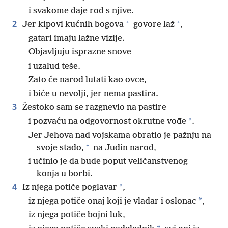
i svakome daje rod s njive.
2
*
*
Jer kipovi kućnih bogova
govore laž
,
gatari imaju lažne vizije.
Objavljuju isprazne snove
i uzalud teše.
Zato će narod lutati kao ovce,
i biće u nevolji, jer nema pastira.
3
Žestoko sam se razgnevio na pastire
*
i pozvaću na odgovornost okrutne vođe
.
Jer Jehova nad vojskama obratio je pažnju na
+
svoje stado,
na Judin narod,
i učinio je da bude poput veličanstvenog
konja u borbi.
4
*
Iz njega potiče poglavar
,
*
iz njega potiče onaj koji je vladar i oslonac
,
iz njega potiče bojni luk,