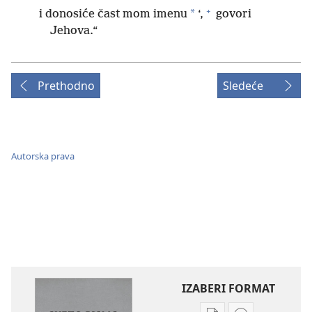
+
*
i donosiće čast mom imenu
‘,
govori
Jehova.“
Prethodno
Sledeće
Autorska prava
IZABERI FORMAT