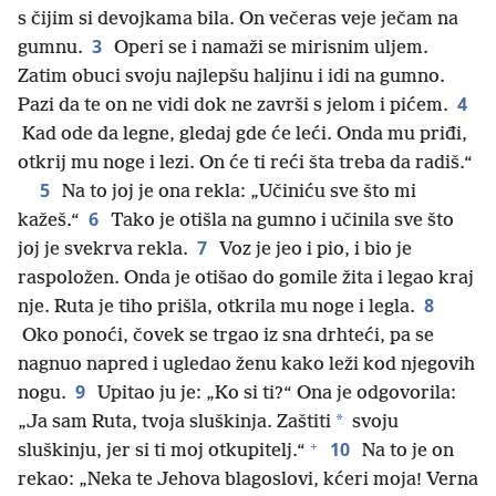
s čijim si devojkama bila. On večeras veje ječam na
3
gumnu.
Operi se i namaži se mirisnim uljem.
Zatim obuci svoju najlepšu haljinu i idi na gumno.
4
Pazi da te on ne vidi dok ne završi s jelom i pićem.
Kad ode da legne, gledaj gde će leći. Onda mu priđi,
otkrij mu noge i lezi. On će ti reći šta treba da radiš.“
5
Na to joj je ona rekla: „Učiniću sve što mi
6
kažeš.“
Tako je otišla na gumno i učinila sve što
7
joj je svekrva rekla.
Voz je jeo i pio, i bio je
raspoložen. Onda je otišao do gomile žita i legao kraj
8
nje. Ruta je tiho prišla, otkrila mu noge i legla.
Oko ponoći, čovek se trgao iz sna drhteći, pa se
nagnuo napred i ugledao ženu kako leži kod njegovih
9
nogu.
Upitao ju je: „Ko si ti?“ Ona je odgovorila:
*
„Ja sam Ruta, tvoja sluškinja. Zaštiti
svoju
+
10
sluškinju, jer si ti moj otkupitelj.“
Na to je on
rekao: „Neka te Jehova blagoslovi, kćeri moja! Verna