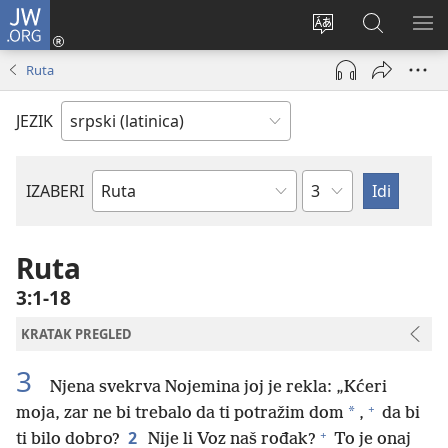
JW.ORG
Prijava
(otvara
Promeni
Pretraga
PRI
novi
jezik
sajta
ME
Ruta
prozor)
sajta
JW.ORG
JEZIK
Poglavlje
IZABERI
Biblijska
knjiga
Ruta
3:1-18
KRATAK PREGLED
3
Njena svekrva Nojemina joj je rekla: „Kćeri
+
*
moja, zar ne bi trebalo da ti potražim dom
,
da bi
+
2
ti bilo dobro?
Nije li Voz naš rođak?
To je onaj