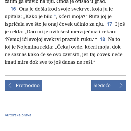
zatim ga stavio na nju. Onda je otišao u grad.
16
Ona je došla kod svoje svekrve, koja ju je
*
upitala: „Kako je bilo
, kćeri moja?“ Ruta joj je
17
ispričala sve što je onaj čovek učinio za nju.
I još
je rekla: „Dao mi je ovih šest mera ječma i rekao:
18
’Nemoj ići svojoj svekrvi praznih ruku.‘ “
Na to
joj je Nojemina rekla: „Čekaj ovde, kćeri moja, dok
ne saznaš kako će se ovo završiti, jer taj čovek neće
imati mira dok sve to još danas ne reši.“
Prethodno
Sledeće
Autorska prava