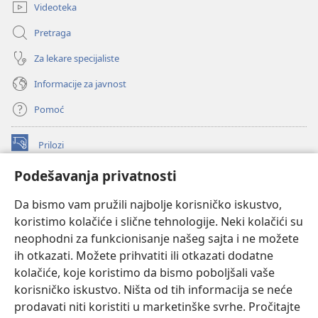
Videoteka
Pretraga
Za lekare specijaliste
Informacije za javnost
Pomoć
Prilozi
(otvara
novi
Podešavanja privatnosti
prozor)
ONLAJN BIBLIOTEKA Watchtower
(otvara
Da bismo vam pružili najbolje korisničko iskustvo,
novi
®
JW Hub
prozor)
koristimo kolačiće i slične tehnologije. Neki kolačići su
(otvara
novi
neophodni za funkcionisanje našeg sajta i ne možete
®
JW Library
prozor)
ih otkazati. Možete prihvatiti ili otkazati dodatne
kolačiće, koje koristimo da bismo poboljšali vaše
®
Watchtower Library
korisničko iskustvo. Ništa od tih informacija se neće
prodavati niti koristiti u marketinške svrhe. Pročitajte