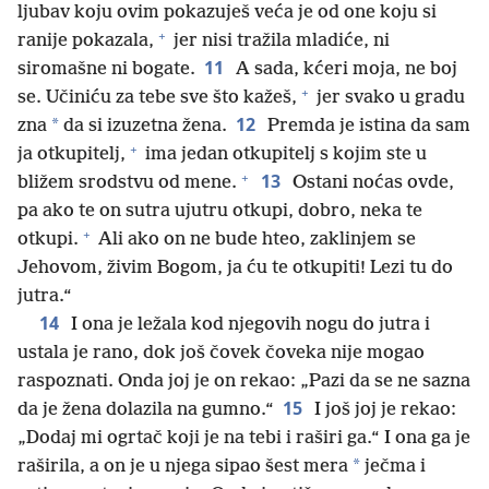
ljubav koju ovim pokazuješ veća je od one koju si
+
ranije pokazala,
jer nisi tražila mladiće, ni
11
siromašne ni bogate.
A sada, kćeri moja, ne boj
+
se. Učiniću za tebe sve što kažeš,
jer svako u gradu
12
*
zna
da si izuzetna žena.
Premda je istina da sam
+
ja otkupitelj,
ima jedan otkupitelj s kojim ste u
+
13
bližem srodstvu od mene.
Ostani noćas ovde,
pa ako te on sutra ujutru otkupi, dobro, neka te
+
otkupi.
Ali ako on ne bude hteo, zaklinjem se
Jehovom, živim Bogom, ja ću te otkupiti! Lezi tu do
jutra.“
14
I ona je ležala kod njegovih nogu do jutra i
ustala je rano, dok još čovek čoveka nije mogao
raspoznati. Onda joj je on rekao: „Pazi da se ne sazna
15
da je žena dolazila na gumno.“
I još joj je rekao:
„Dodaj mi ogrtač koji je na tebi i raširi ga.“ I ona ga je
*
raširila, a on je u njega sipao šest mera
ječma i