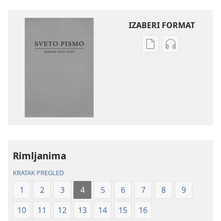
IZABERI FORMAT
Formati
Formati
za
za
preuzimanje
preuzimanje
elektronskih
audio-
publikacija
sadržaja
Sveto
Sveto
pismo
pismo
–
–
prevod
prevod
Rimljanima
Novi
Novi
svet
svet
KRATAK PREGLED
(revidirano
(revidirano
1
2
3
4
5
6
7
8
9
izdanje
izdanje
iz
iz
10
11
12
13
14
15
16
2019)
2019)