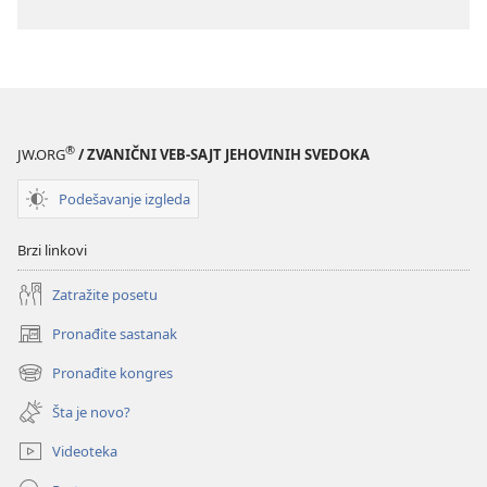
®
JW.ORG
/ ZVANIČNI VEB-SAJT JEHOVINIH SVEDOKA
Podešavanje izgleda
Brzi linkovi
Zatražite posetu
Pronađite sastanak
(otvara
novi
Pronađite kongres
(otvara
prozor)
novi
Šta je novo?
prozor)
Videoteka