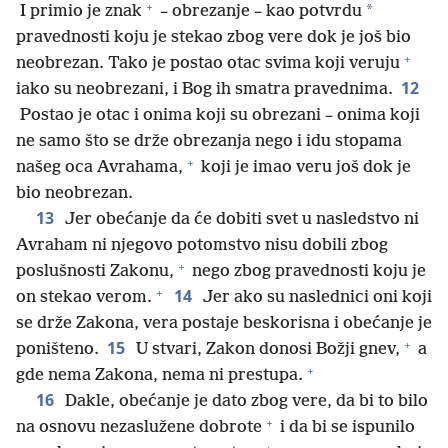
+
*
I primio je znak
– obrezanje – kao potvrdu
pravednosti koju je stekao zbog vere dok je još bio
+
neobrezan. Tako je postao otac svima koji veruju
12
iako su neobrezani, i Bog ih smatra pravednima.
Postao je otac i onima koji su obrezani – onima koji
ne samo što se drže obrezanja nego i idu stopama
+
našeg oca Avrahama,
koji je imao veru još dok je
bio neobrezan.
13
Jer obećanje da će dobiti svet u nasledstvo ni
Avraham ni njegovo potomstvo nisu dobili zbog
+
poslušnosti Zakonu,
nego zbog pravednosti koju je
+
14
on stekao verom.
Jer ako su naslednici oni koji
se drže Zakona, vera postaje beskorisna i obećanje je
+
15
poništeno.
U stvari, Zakon donosi Božji gnev,
a
+
gde nema Zakona, nema ni prestupa.
16
Dakle, obećanje je dato zbog vere, da bi to bilo
+
na osnovu nezaslužene dobrote
i da bi se ispunilo