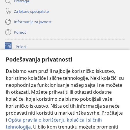
Pretraga
Za lekare specijaliste
Informacije za javnost
Pomoć
Prilozi
(otvara
novi
Podešavanja privatnosti
prozor)
ONLAJN BIBLIOTEKA Watchtower
(otvara
Da bismo vam pružili najbolje korisničko iskustvo,
novi
®
JW Hub
prozor)
koristimo kolačiće i slične tehnologije. Neki kolačići su
(otvara
novi
neophodni za funkcionisanje našeg sajta i ne možete
®
JW Library
prozor)
ih otkazati. Možete prihvatiti ili otkazati dodatne
kolačiće, koje koristimo da bismo poboljšali vaše
®
Watchtower Library
korisničko iskustvo. Ništa od tih informacija se neće
prodavati niti koristiti u marketinške svrhe. Pročitajte
i
Opšta pravila o korišćenju kolačića i sličnih
tehnologija
. U bilo kom trenutku možete promeniti