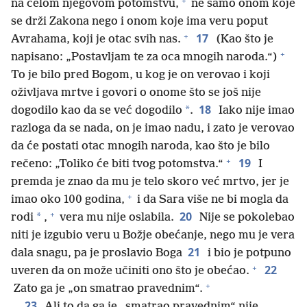
+
na celom njegovom potomstvu,
ne samo onom koje
se drži Zakona nego i onom koje ima veru poput
+
17
Avrahama, koji je otac svih nas.
(Kao što je
+
napisano: „Postavljam te za oca mnogih naroda.“)
To je bilo pred Bogom, u kog je on verovao i koji
oživljava mrtve i govori o onome što se još nije
18
*
dogodilo kao da se već dogodilo
.
Iako nije imao
razloga da se nada, on je imao nadu, i zato je verovao
da će postati otac mnogih naroda, kao što je bilo
+
19
rečeno: „Toliko će biti tvog potomstva.“
I
premda je znao da mu je telo skoro već mrtvo, jer je
+
imao oko 100 godina,
i da Sara više ne bi mogla da
+
20
*
rodi
,
vera mu nije oslabila.
Nije se pokolebao
niti je izgubio veru u Božje obećanje, nego mu je vera
21
dala snagu, pa je proslavio Boga
i bio je potpuno
+
22
uveren da on može učiniti ono što je obećao.
+
Zato ga je „on smatrao pravednim“.
23
Ali to da ga je „smatrao pravednim“ nije