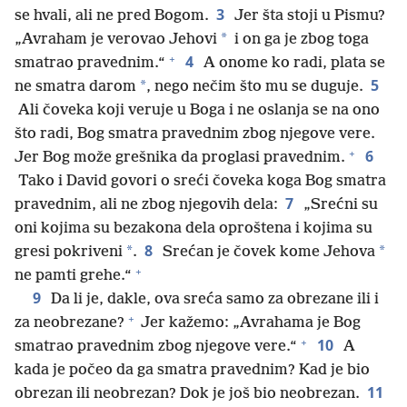
3
se hvali, ali ne pred Bogom.
Jer šta stoji u Pismu?
*
„Avraham je verovao Jehovi
i on ga je zbog toga
+
4
smatrao pravednim.“
A onome ko radi, plata se
5
*
ne smatra darom
, nego nečim što mu se duguje.
Ali čoveka koji veruje u Boga i ne oslanja se na ono
što radi, Bog smatra pravednim zbog njegove vere.
+
6
Jer Bog može grešnika da proglasi pravednim.
Tako i David govori o sreći čoveka koga Bog smatra
7
pravednim, ali ne zbog njegovih dela:
„Srećni su
oni kojima su bezakona dela oproštena i kojima su
8
*
*
gresi pokriveni
.
Srećan je čovek kome Jehova
+
ne pamti grehe.“
9
Da li je, dakle, ova sreća samo za obrezane ili i
+
za neobrezane?
Jer kažemo: „Avrahama je Bog
+
10
smatrao pravednim zbog njegove vere.“
A
kada je počeo da ga smatra pravednim? Kad je bio
11
obrezan ili neobrezan? Dok je još bio neobrezan.