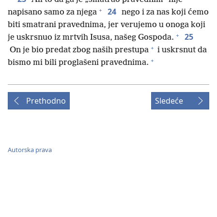
+
24
napisano samo za njega
nego i za nas koji ćemo
biti smatrani pravednima, jer verujemo u onoga koji
+
25
je uskrsnuo iz mrtvih Isusa, našeg Gospoda.
+
On je bio predat zbog naših prestupa
i uskrsnut da
+
bismo mi bili proglašeni pravednima.
Prethodno
Sledeće
Autorska prava