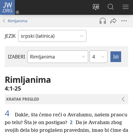
JW.ORG
Prijava
(otvara
Promeni
Pretraga
PRI
novi
jezik
sajta
ME
Rimljanima
prozor)
sajta
JW.ORG
JEZIK
Poglavlje
IZABERI
Biblijska
knjiga
Rimljanima
4:1-25
KRATAK PREGLED
4
Dakle, šta ćemo reći o Avrahamu, našem praocu
2
po telu? Šta je on postigao?
Da je Avraham zbog
svojih dela bio proglašen pravednim, imao bi čime da