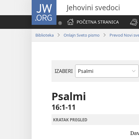
JW.ORG
Jehovini svedoci
POČETNA STRANICA
Biblioteka
Onlajn Sveto pismo
Prevod Novi svet
IZABERI
Biblijska
knjiga
Psalmi
16:1-11
KRATAK PREGLED
Dav