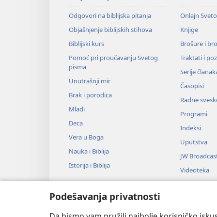
Odgovori na biblijska pitanja
Onlajn Svet
Objašnjenje biblijskih stihova
Knjige
Biblijski kurs
Brošure i br
Pomoć pri proučavanju Svetog
Traktati i po
pisma
Serije članak
Unutrašnji mir
Časopisi
Brak i porodica
Radne svesk
Mladi
Programi
Deca
Indeksi
Vera u Boga
Uputstva
Nauka i Biblija
JW Broadcas
Istorija i Biblija
Videoteka
Muzika
Podešavanja privatnosti
Audio-dram
Dramsko čit
Da bismo vam pružili najbolje korisničko iskus