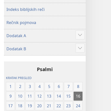
2019)
2019)
Indeks biblijskih reči
Rečnik pojmova
Dodatak A
Više
Dodatak B
Više
Psalmi
KRATAK PREGLED
1
2
3
4
5
6
7
8
9
10
11
12
13
14
15
16
17
18
19
20
21
22
23
24