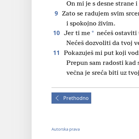
On mi je s desne strane i
9
Zato se radujem svim srce
i spokojno živim.
10
*
Jer ti me
nećeš ostaviti
Nećeš dozvoliti da tvoj 
11
Pokazuješ mi put koji vodi
Prepun sam radosti kad 
večna je sreća biti uz tvo
Prethodno
Autorska prava