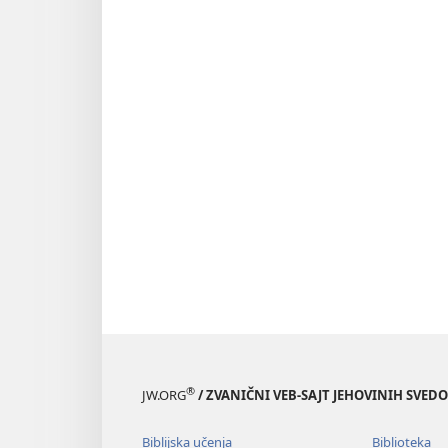
®
JW.ORG
/ ZVANIČNI VEB-SAJT JEHOVINIH SVED
Biblijska učenja
Biblioteka