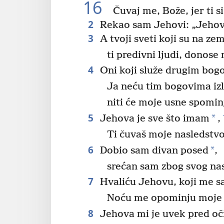
16
Čuvaj me, Bože, jer ti s
2
Rekao sam Jehovi: „Jehova
3
A tvoji sveti koji su na zeml
ti predivni ljudi, donose 
4
Oni koji služe drugim bog
Ja neću tim bogovima izl
niti će moje usne spomin
5
*
Jehova je sve što imam
,
Ti čuvaš moje nasledstvo
6
*
Dobio sam divan posed
,
srećan sam zbog svog na
7
Hvaliću Jehovu, koji me s
Noću me opominju moje n
8
Jehova mi je uvek pred oč