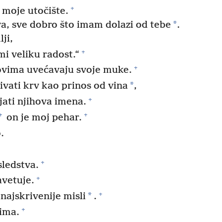
+
i moje utočište.
*
, sve dobro što imam dolazi od tebe
.
ji,
+
mi veliku radost.“
+
ovima uvećavaju svoje muke.
*
ivati krv kao prinos od vina
,
+
jati njihova imena.
+
+
on je moj pehar.
.
+
sledstva.
+
avetuje.
+
*
ajskrivenije misli
.
+
ima.