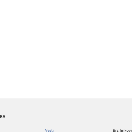
OKA
Vesti
Brzi linkovi