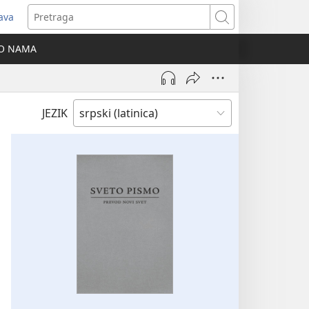
java
tvara
Pretraga
vi
O NAMA
ozor)
JEZIK