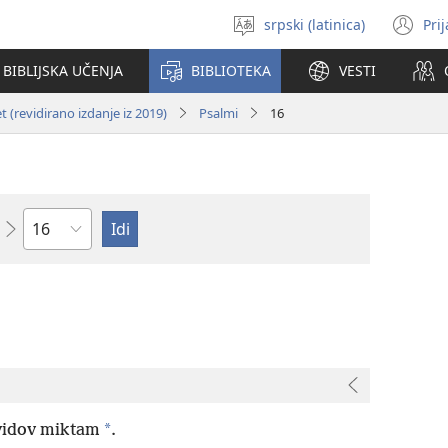
srpski (latinica)
Pri
Izaberi
(o
jezik
no
BIBLIJSKA UČENJA
BIBLIOTEKA
VESTI
pr
 (revidirano izdanje iz 2019)
Psalmi
16
Poglavlje
*
idov miktam
.