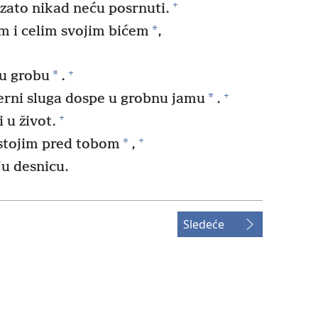
+
 zato nikad neću posrnuti.
*
m i celim svojim bićem
,
+
*
 u grobu
.
+
*
verni sluga dospe u grobnu jamu
.
+
 u život.
+
*
stojim pred tobom
,
ju desnicu.
Sledeće