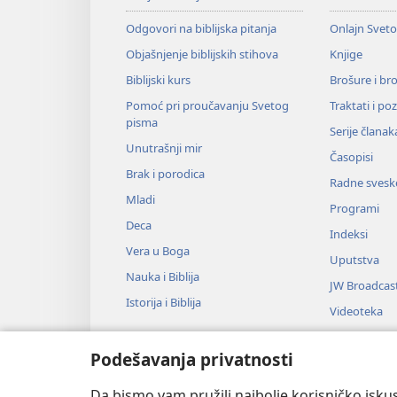
Odgovori na biblijska pitanja
Onlajn Svet
Objašnjenje biblijskih stihova
Knjige
Biblijski kurs
Brošure i br
Pomoć pri proučavanju Svetog
Traktati i po
pisma
Serije članak
Unutrašnji mir
Časopisi
Brak i porodica
Radne svesk
Mladi
Programi
Deca
Indeksi
Vera u Boga
Uputstva
Nauka i Biblija
JW Broadcas
Istorija i Biblija
Videoteka
Muzika
Podešavanja privatnosti
Audio-dram
Dramsko čit
Da bismo vam pružili najbolje korisničko iskus