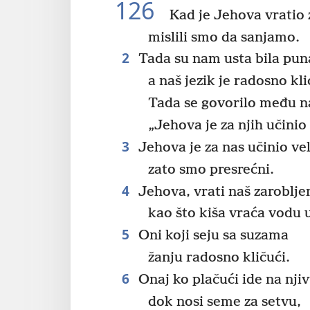
126
Kad je Jehova vratio 
mislili smo da sanjamo.
2
Tada su nam usta bila pun
a naš jezik je radosno kli
Tada se govorilo među n
„Jehova je za njih učinio 
3
Jehova je za nas učinio vel
zato smo presrećni.
4
Jehova, vrati naš zaroblje
kao što kiša vraća vodu 
5
Oni koji seju sa suzama
žanju radosno kličući.
6
Onaj ko plačući ide na nji
dok nosi seme za setvu,