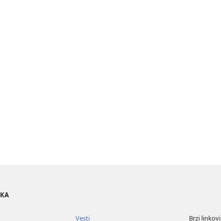
OKA
Vesti
Brzi linkovi