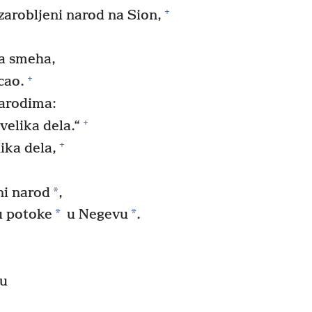
+
zarobljeni narod na Sion,
a smeha,
+
cao.
arodima:
+
velika dela.“
+
ika dela,
*
ni narod
,
*
*
u potoke
u Negevu
.
vu