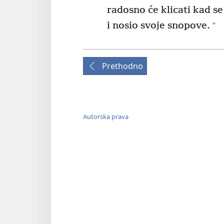
radosno će klicati kad s
+
i nosio svoje snopove.
Prethodno
Autorska prava