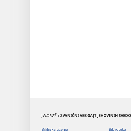
®
JW.ORG
/ ZVANIČNI VEB-SAJT JEHOVINIH SVED
Biblijska učenja
Biblioteka