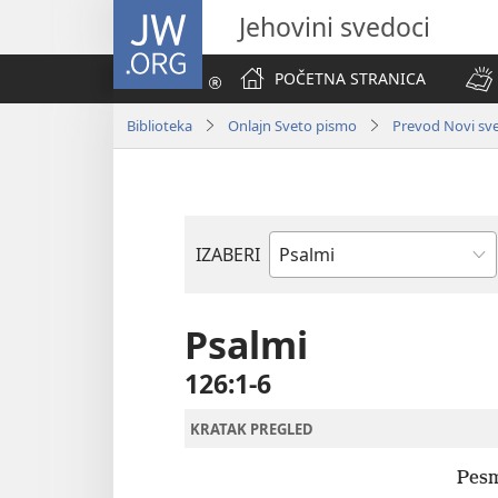
JW.ORG
Jehovini svedoci
POČETNA STRANICA
Biblioteka
Onlajn Sveto pismo
Prevod Novi svet
IZABERI
Biblijska
knjiga
Psalmi
126:1-6
KRATAK PREGLED
Pesm