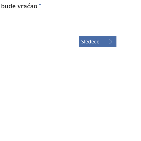
+
e bude vraćao
Sledeće