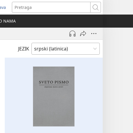
java
tvara
Pretraga
vi
O NAMA
ozor)
JEZIK