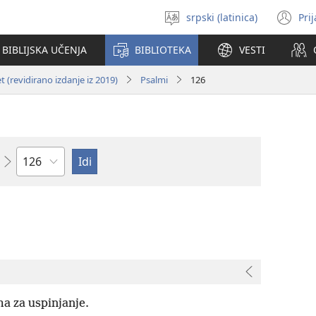
srpski (latinica)
Pri
Izaberi
(o
jezik
no
BIBLIJSKA UČENJA
BIBLIOTEKA
VESTI
pr
 (revidirano izdanje iz 2019)
Psalmi
126
Poglavlje
a za uspinjanje.