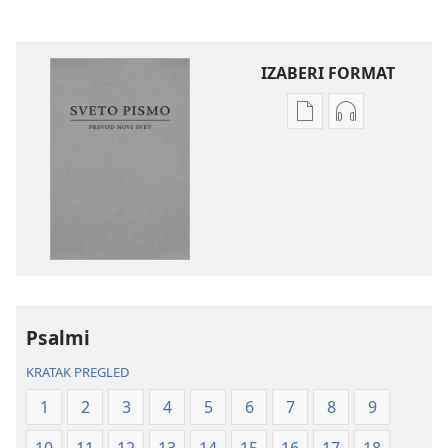
IZABERI FORMAT
Formati
Formati
za
za
preuzimanje
preuzimanje
elektronskih
audio-
publikacija
sadržaja
Sveto
Sveto
pismo
pismo
–
–
prevod
prevod
Psalmi
Novi
Novi
svet
svet
KRATAK PREGLED
(revidirano
(revidirano
1
2
3
4
5
6
7
8
9
izdanje
izdanje
iz
iz