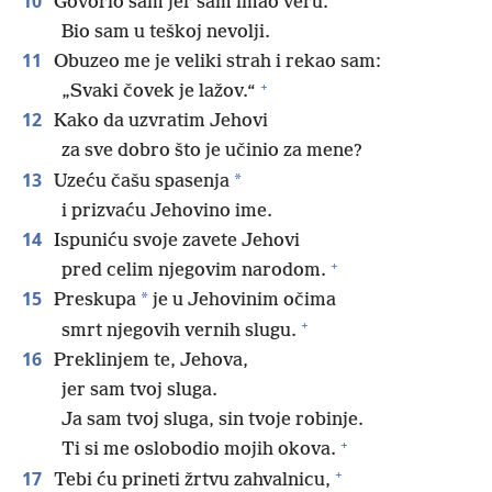
10
Govorio sam jer sam imao veru.
Bio sam u teškoj nevolji.
11
Obuzeo me je veliki strah i rekao sam:
+
„Svaki čovek je lažov.“
12
Kako da uzvratim Jehovi
za sve dobro što je učinio za mene?
13
*
Uzeću čašu spasenja
i prizvaću Jehovino ime.
14
Ispuniću svoje zavete Jehovi
+
pred celim njegovim narodom.
15
*
Preskupa
je u Jehovinim očima
+
smrt njegovih vernih slugu.
16
Preklinjem te, Jehova,
jer sam tvoj sluga.
Ja sam tvoj sluga, sin tvoje robinje.
+
Ti si me oslobodio mojih okova.
+
17
Tebi ću prineti žrtvu zahvalnicu,