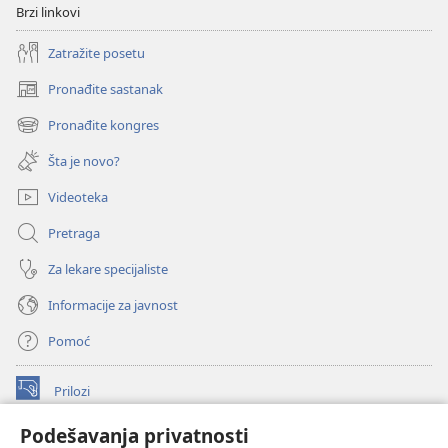
Brzi linkovi
Zatražite posetu
Pronađite sastanak
(otvara
novi
Pronađite kongres
(otvara
prozor)
novi
Šta je novo?
prozor)
Videoteka
Pretraga
Za lekare specijaliste
Informacije za javnost
Pomoć
Prilozi
(otvara
novi
Podešavanja privatnosti
prozor)
ONLAJN BIBLIOTEKA Watchtower