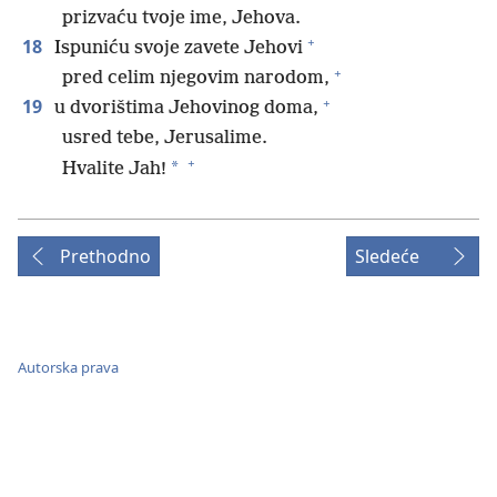
prizvaću tvoje ime, Jehova.
+
18
Ispuniću svoje zavete Jehovi
+
pred celim njegovim narodom,
+
19
u dvorištima Jehovinog doma,
usred tebe, Jerusalime.
+
*
Hvalite Jah!
Prethodno
Sledeće
Autorska prava