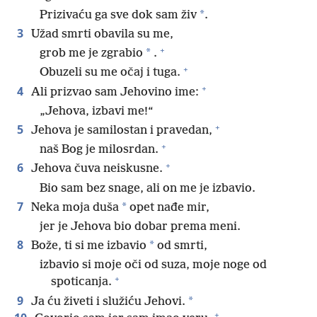
*
Prizivaću ga sve dok sam živ
.
3
Užad smrti obavila su me,
+
*
grob me je zgrabio
.
+
Obuzeli su me očaj i tuga.
+
4
Ali prizvao sam Jehovino ime:
„Jehova, izbavi me!“
+
5
Jehova je samilostan i pravedan,
+
naš Bog je milosrdan.
+
6
Jehova čuva neiskusne.
Bio sam bez snage, ali on me je izbavio.
7
*
Neka moja duša
opet nađe mir,
jer je Jehova bio dobar prema meni.
8
*
Bože, ti si me izbavio
od smrti,
izbavio si moje oči od suza, moje noge od
+
spoticanja.
9
*
Ja ću živeti i služiću Jehovi.
+