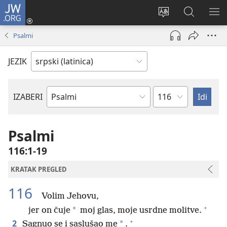
JW.ORG
Prijava
(otvara
Promeni
Pretraga
PRI
novi
jezik
sajta
ME
Psalmi
prozor)
sajta
JW.ORG
JEZIK
Poglavlje
IZABERI
Biblijska
knjiga
Psalmi
116:1-19
KRATAK PREGLED
116
Volim Jehovu,
+
*
jer on čuje
moj glas, moje usrdne molitve.
+
2
*
Sagnuo se i saslušao me
.