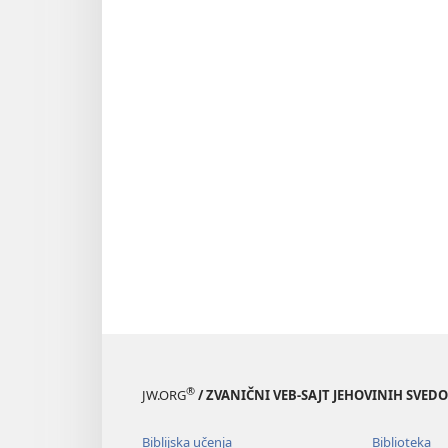
®
JW.ORG
/ ZVANIČNI VEB-SAJT JEHOVINIH SVED
Biblijska učenja
Biblioteka