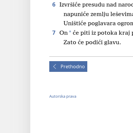
6
Izvršiće presudu nad naro
napuniće zemlju leševim
Uništiće poglavara ogr
7
*
On
će piti iz potoka kraj 
Zato će podići glavu.
Prethodno
Autorska prava