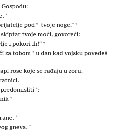
 Gospodu:
+
e,
+
*
rijatelje pod
tvoje noge.“
skiptar tvoje moći, govoreći:
+
je i pokori ih!“
*
ći za tobom
u dan kad vojsku povedeš
api rose koje se rađaju u zoru,
ratnici.
*
 predomisliti
:
+
enik
+
trane,
+
svog gneva.