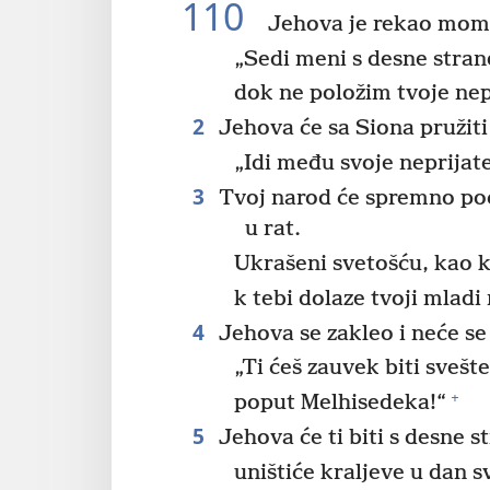
110
Jehova je rekao mom
„Sedi meni s desne stran
dok ne položim tvoje nep
2
Jehova će sa Siona pružiti 
„Idi među svoje neprijatel
3
Tvoj narod će spremno po
u rat.
Ukrašeni svetošću, kao k
k tebi dolaze tvoji mladi 
4
Jehova se zakleo i neće se
„Ti ćeš zauvek biti svešt
+
poput Melhisedeka!“
5
Jehova će ti biti s desne s
uništiće kraljeve u dan 