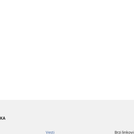
OKA
Vesti
Brzi linkovi