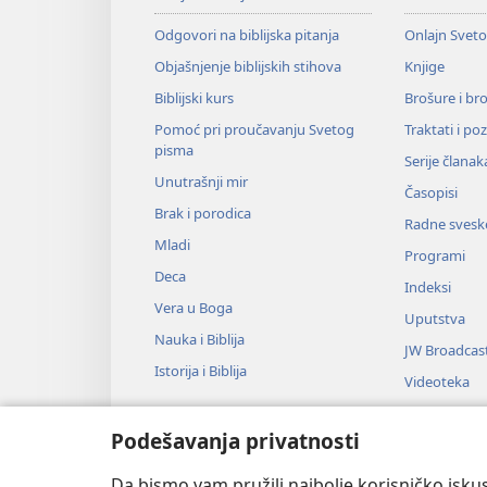
Odgovori na biblijska pitanja
Onlajn Svet
Objašnjenje biblijskih stihova
Knjige
Biblijski kurs
Brošure i br
Pomoć pri proučavanju Svetog
Traktati i po
pisma
Serije članak
Unutrašnji mir
Časopisi
Brak i porodica
Radne svesk
Mladi
Programi
Deca
Indeksi
Vera u Boga
Uputstva
Nauka i Biblija
JW Broadcas
Istorija i Biblija
Videoteka
Muzika
Podešavanja privatnosti
Audio-dram
Dramsko čit
Da bismo vam pružili najbolje korisničko iskus