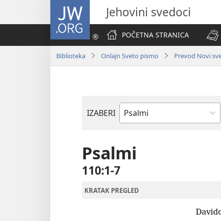
JW.ORG
Jehovini svedoci
POČETNA STRANICA
Biblioteka
Onlajn Sveto pismo
Prevod Novi svet
IZABERI
Biblijska
knjiga
Psalmi
110:1-7
KRATAK PREGLED
David