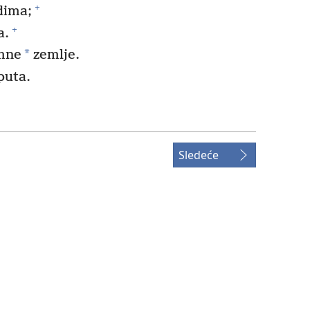
+
dima;
+
a.
*
omne
zemlje.
puta.
Sledeće