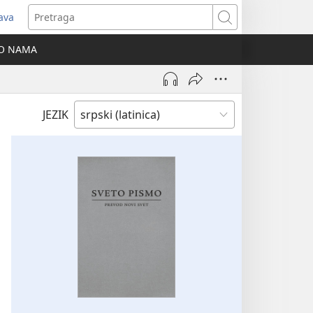
java
tvara
Pretraga
vi
O NAMA
ozor)
JEZIK