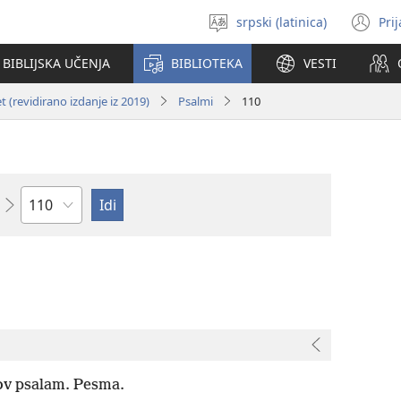
srpski (latinica)
Pri
Izaberi
(o
jezik
no
BIBLIJSKA UČENJA
BIBLIOTEKA
VESTI
pr
 (revidirano izdanje iz 2019)
Psalmi
110
Poglavlje
ov psalam. Pesma.