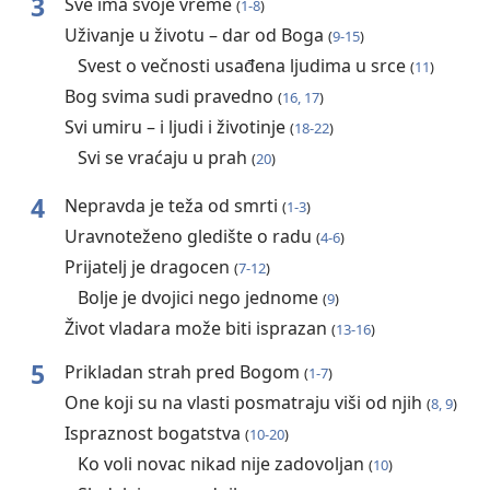
3
Sve ima svoje vreme
(
1-8
)
Uživanje u životu – dar od Boga
(
9-15
)
Svest o večnosti usađena ljudima u srce
(
11
)
Bog svima sudi pravedno
(
16, 17
)
Svi umiru – i ljudi i životinje
(
18-22
)
Svi se vraćaju u prah
(
20
)
4
Nepravda je teža od smrti
(
1-3
)
Uravnoteženo gledište o radu
(
4-6
)
Prijatelj je dragocen
(
7-12
)
Bolje je dvojici nego jednome
(
9
)
Život vladara može biti isprazan
(
13-16
)
5
Prikladan strah pred Bogom
(
1-7
)
One koji su na vlasti posmatraju viši od njih
(
8, 9
)
Ispraznost bogatstva
(
10-20
)
Ko voli novac nikad nije zadovoljan
(
10
)