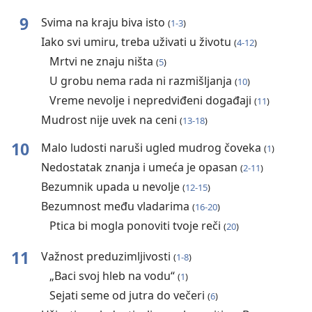
9
Svima na kraju biva isto
(
1⁠-3
)
Iako svi umiru, treba uživati u životu
(
4-12
)
Mrtvi ne znaju ništa
(
5
)
U grobu nema rada ni razmišljanja
(
10
)
Vreme nevolje i nepredviđeni događaji
(
11
)
Mudrost nije uvek na ceni
(
13-18
)
10
Malo ludosti naruši ugled mudrog čoveka
(
1
)
Nedostatak znanja i umeća je opasan
(
2-11
)
Bezumnik upada u nevolje
(
12-15
)
Bezumnost među vladarima
(
16-20
)
Ptica bi mogla ponoviti tvoje reči
(
20
)
11
Važnost preduzimljivosti
(
1-8
)
„Baci svoj hleb na vodu“
(
1
)
Sejati seme od jutra do večeri
(
6
)