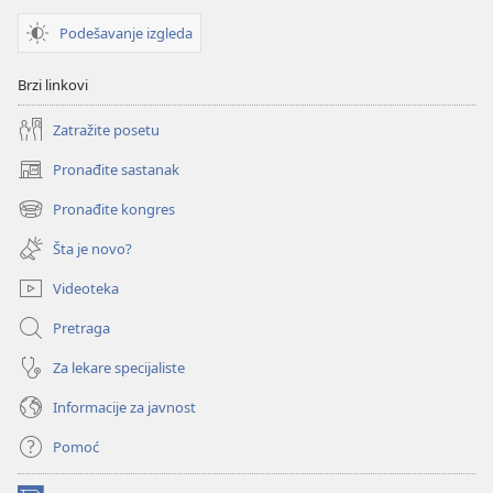
izdanje
izdanje
iz
iz
Podešavanje izgleda
2019)
2019)
Brzi linkovi
Zatražite posetu
Pronađite sastanak
(otvara
novi
Pronađite kongres
(otvara
prozor)
novi
Šta je novo?
prozor)
Videoteka
Pretraga
Za lekare specijaliste
Informacije za javnost
Pomoć