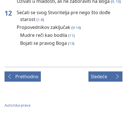
Uživati u mladosti, ali ne zaboraviti na Boga
(
9, 10
)
12
Sećati se svog Stvoritelja pre nego što dođe
starost
(
1-8
)
Propovednikov zaključak
(
9-14
)
Mudre reči kao bodila
(
11
)
Bojati se pravog Boga
(
13
)
Prethodno
Sledeće
Autorska prava