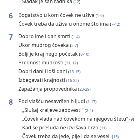
Sladak je san radnika
(
12
)
6
Bogatstvo u kom čovek ne uživa
(
1-6
)
Čovek treba da uživa u onome što ima
(
7-12
)
7
Dobro ime i dan smrti
(
1-4
)
Ukor mudrog čoveka
(
5-7
)
Bolji je kraj nego početak
(
8-10
)
Prednost mudrosti
(
11, 12
)
Dobri dani i loši dani
(
13-15
)
Izbegavati krajnosti
(
16-22
)
Zapažanja propovednika
(
23-29
)
8
Pod vlašću nesavršenih ljudi
(
1-17
)
„Slušaj kraljeve zapovesti“
(
2-4
)
„Čovek vlada nad čovekom na njegovu štetu“
(
9
)
Kad se presuda ne izvršava brzo
(
11
)
Čovek treba da jede, pije i da se veseli
(
15
)