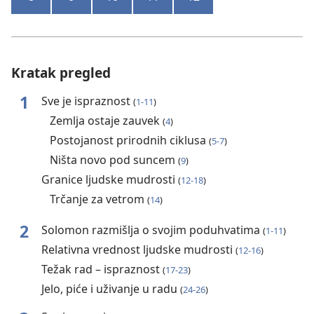
Kratak pregled
1
Sve je ispraznost
(
1-11
)
Zemlja ostaje zauvek
(
4
)
Postojanost prirodnih ciklusa
(
5-7
)
Ništa novo pod suncem
(
9
)
Granice ljudske mudrosti
(
12-18
)
Trčanje za vetrom
(
14
)
2
Solomon razmišlja o svojim poduhvatima
(
1-11
)
Relativna vrednost ljudske mudrosti
(
12-16
)
Težak rad – ispraznost
(
17-23
)
Jelo, piće i uživanje u radu
(
24-26
)