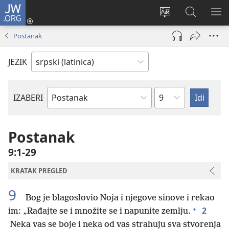
JW.ORG
Prijava
(otvara
Promeni
Pretraga
PRI
novi
jezik
sajta
ME
Postanak
prozor)
sajta
JW.ORG
JEZIK
Poglavlje
IZABERI
Biblijska
knjiga
Postanak
9:1-29
KRATAK PREGLED
9
Bog je blagoslovio Noja i njegove sinove i rekao
+
2
im: „Rađajte se i množite se i napunite zemlju.
Neka vas se boje i neka od vas strahuju sva stvorenja