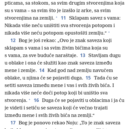
pticama, sa stokom, sa svim drugim stvorenjima koja
su s vama – sa svim što je izašlo iz arke, sa svim
+
11
stvorenjima na zemlji.
Sklapam savez s vama:
Nikada više neću uništiti sva stvorenja potopom i
+
nikada više neću potopom opustošiti zemlju.“
12
Bog je još rekao: „Ovo je znak saveza koji
sklapam s vama i sa svim živim bićima koja su
13
s vama, za sve buduće naraštaje.
Stavljam dugu
u oblake i ona će služiti kao znak saveza između
14
mene i zemlje.
Kad god nad zemlju navučem
15
oblake, u njima će se pojaviti duga.
Tada ću se
setiti saveza između mene i vas i svih živih bića. I
nikada više neće doći potop koji bi uništio sva
+
16
stvorenja.
Duga će se pojaviti u oblacima i ja ću
je videti i setiću se saveza koji će večno trajati
između mene i svih živih bića na zemlji.“
17
Bog je ponovo rekao Noju: „To je znak saveza