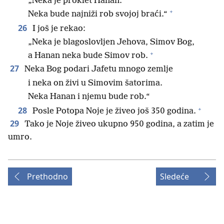
„Neka je proklet Hanan.
+
Neka bude najniži rob svojoj braći.“
26
I još je rekao:
„Neka je blagoslovljen Jehova, Simov Bog,
+
a Hanan neka bude Simov rob.
27
Neka Bog podari Jafetu mnogo zemlje
i neka on živi u Simovim šatorima.
Neka Hanan i njemu bude rob.“
+
28
Posle Potopa Noje je živeo još 350 godina.
29
Tako je Noje živeo ukupno 950 godina, a zatim je
umro.
Prethodno
Sledeće