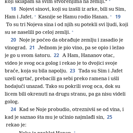
+
koji sklapam sa svim stvorenjima na zemlji.“
18
Nojevi sinovi, koji su izašli iz arke, bili su Sim,
+
+
19
Ham i Jafet.
Kasnije se Hamu rodio Hanan.
To su tri Nojeva sina i od njih su potekli svi ljudi, koji
+
su se naselili po celoj zemlji.
20
Noje je počeo da obrađuje zemlju i zasadio je
21
vinograd.
Jednom je pio vino, pa se opio i ležao
22
je go u svom šatoru.
A Ham, Hananov otac,
video je svog oca golog i rekao je to dvojici svoje
23
braće, koja su bila napolju.
Tada su Sim i Jafet
uzeli ogrtač, prebacili ga sebi preko ramena i ušli
hodajući unazad. Tako su pokrili svog oca, dok su
licem bili okrenuti na drugu stranu, pa ga nisu videli
golog.
24
Kad se Noje probudio, otreznivši se od vina, i
25
kad je saznao šta mu je učinio najmlađi sin,
rekao je:
+