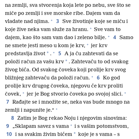
na zemlji, sva stvorenja koja lete po nebu, sve što se
miče po zemlji i sve morske ribe. Dajem vam da
+
3
vladate nad njima.
Sve životinje koje se miču i
+
koje žive neka vam služe za hranu.
Sve vam to
+
4
dajem, kao što sam vam dao i zeleno bilje.
Samo
+
ne smete jesti meso u kom je krv,
jer krv
+
5
*
predstavlja život
.
A ja ću zahtevati da se
*
položi račun za vašu krv
. Zahtevaću to od svakog
živog bića. Od svakog čoveka koji prolije krv svog
+
6
bližnjeg zahtevaću da položi račun.
Ko god
prolije krv drugog čoveka, njegovu će krv proliti
+
+
čovek,
jer je Bog stvorio čoveka po svojoj slici.
7
Rađajte se i množite se, neka vas bude mnogo na
+
zemlji i napunite je.“
8
Zatim je Bog rekao Noju i njegovim sinovima:
+
9
„Sklapam savez s vama
i s vašim potomstvom,
10
*
i sa svakim živim bićem
koje je s vama – s