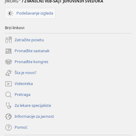
JW.ORG
/ ZVANIČNI VEB-SAJT JEHOVINIH SVEDOKA
Podešavanje izgleda
Brzi linkovi
Zatražite posetu
Pronađite sastanak
(otvara
novi
Pronađite kongres
(otvara
prozor)
novi
Šta je novo?
prozor)
Videoteka
Pretraga
Za lekare specijaliste
Informacije za javnost
Pomoć