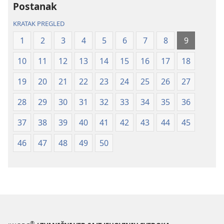
Postanak
Novi
Novi
svet
svet
KRATAK PREGLED
(revidirano
(revidirano
1
2
3
4
5
6
7
8
9
izdanje
izdanje
iz
iz
10
11
12
13
14
15
16
17
18
2019)
2019)
19
20
21
22
23
24
25
26
27
28
29
30
31
32
33
34
35
36
37
38
39
40
41
42
43
44
45
46
47
48
49
50
®