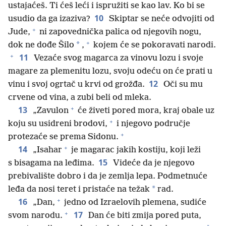
ustajaćeš. Ti ćeš leći i ispružiti se kao lav. Ko bi se
10
usudio da ga izaziva?
Skiptar se neće odvojiti od
+
Jude,
ni zapovednička palica od njegovih nogu,
+
*
dok ne dođe Šilo
,
kojem će se pokoravati narodi.
+
11
Vezaće svog magarca za vinovu lozu i svoje
magare za plemenitu lozu, svoju odeću on će prati u
12
vinu i svoj ogrtač u krvi od grožđa.
Oči su mu
crvene od vina, a zubi beli od mleka.
+
13
„Zavulon
će živeti pored mora, kraj obale uz
+
koju su usidreni brodovi,
i njegovo područje
+
protezaće se prema Sidonu.
+
14
„Isahar
je magarac jakih kostiju, koji leži
15
s bisagama na leđima.
Videće da je njegovo
prebivalište dobro i da je zemlja lepa. Podmetnuće
*
leđa da nosi teret i pristaće na težak
rad.
+
16
„Dan,
jedno od Izraelovih plemena, sudiće
+
17
svom narodu.
Dan će biti zmija pored puta,