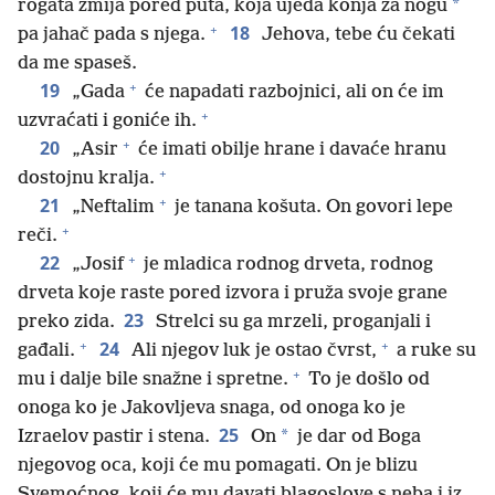
*
rogata zmija pored puta, koja ujeda konja za nogu
+
18
pa jahač pada s njega.
Jehova, tebe ću čekati
da me spaseš.
+
19
„Gada
će napadati razbojnici, ali on će im
+
uzvraćati i goniće ih.
+
20
„Asir
će imati obilje hrane i davaće hranu
+
dostojnu kralja.
+
21
„Neftalim
je tanana košuta. On govori lepe
+
reči.
+
22
„Josif
je mladica rodnog drveta, rodnog
drveta koje raste pored izvora i pruža svoje grane
23
preko zida.
Strelci su ga mrzeli, proganjali i
+
+
24
gađali.
Ali njegov luk je ostao čvrst,
a ruke su
+
mu i dalje bile snažne i spretne.
To je došlo od
onoga ko je Jakovljeva snaga, od onoga ko je
25
*
Izraelov pastir i stena.
On
je dar od Boga
njegovog oca, koji će mu pomagati. On je blizu
Svemoćnog, koji će mu davati blagoslove s neba i iz