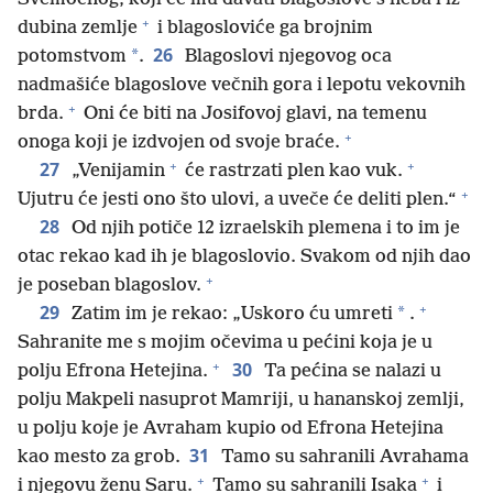
+
dubina zemlje
i blagosloviće ga brojnim
26
*
potomstvom
.
Blagoslovi njegovog oca
nadmašiće blagoslove večnih gora i lepotu vekovnih
+
brda.
Oni će biti na Josifovoj glavi, na temenu
+
onoga koji je izdvojen od svoje braće.
+
+
27
„Venijamin
će rastrzati plen kao vuk.
+
Ujutru će jesti ono što ulovi, a uveče će deliti plen.“
28
Od njih potiče 12 izraelskih plemena i to im je
otac rekao kad ih je blagoslovio. Svakom od njih dao
+
je poseban blagoslov.
+
29
*
Zatim im je rekao: „Uskoro ću umreti
.
Sahranite me s mojim očevima u pećini koja je u
+
30
polju Efrona Hetejina.
Ta pećina se nalazi u
polju Makpeli nasuprot Mamriji, u hananskoj zemlji,
u polju koje je Avraham kupio od Efrona Hetejina
31
kao mesto za grob.
Tamo su sahranili Avrahama
+
+
i njegovu ženu Saru.
Tamo su sahranili Isaka
i