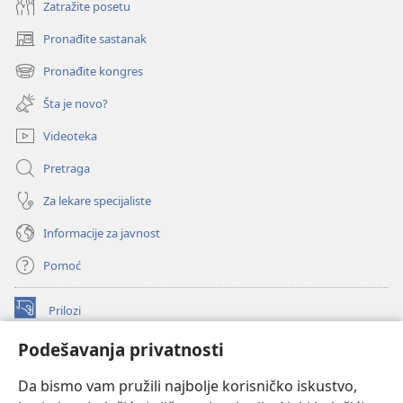
Zatražite posetu
Pronađite sastanak
(otvara
novi
Pronađite kongres
(otvara
prozor)
novi
Šta je novo?
prozor)
Videoteka
Pretraga
Za lekare specijaliste
Informacije za javnost
Pomoć
Prilozi
(otvara
novi
Podešavanja privatnosti
prozor)
ONLAJN BIBLIOTEKA Watchtower
(otvara
Da bismo vam pružili najbolje korisničko iskustvo,
novi
®
JW Hub
prozor)