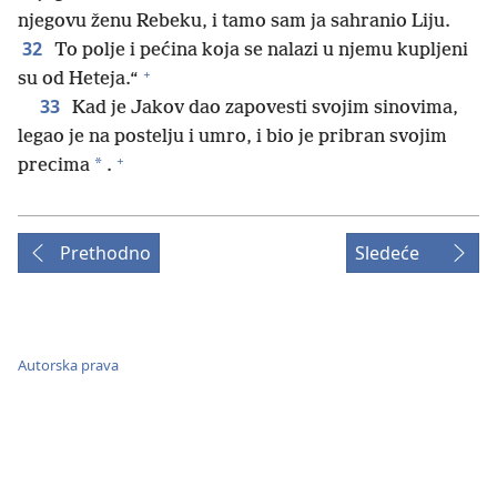
njegovu ženu Rebeku, i tamo sam ja sahranio Liju.
32
To polje i pećina koja se nalazi u njemu kupljeni
+
su od Heteja.“
33
Kad je Jakov dao zapovesti svojim sinovima,
legao je na postelju i umro, i bio je pribran svojim
+
*
precima
.
Prethodno
Sledeće
Autorska prava