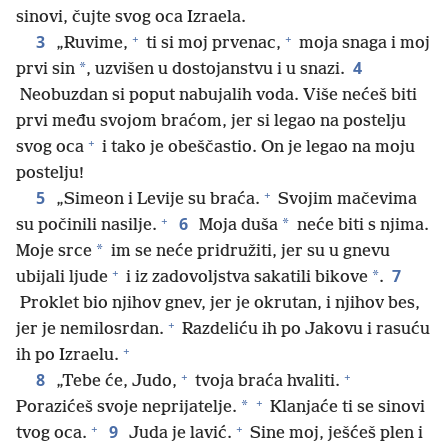
sinovi, čujte svog oca Izraela.
+
+
3
„Ruvime,
ti si moj prvenac,
moja snaga i moj
4
*
prvi sin
, uzvišen u dostojanstvu i u snazi.
Neobuzdan si poput nabujalih voda. Više nećeš biti
prvi među svojom braćom, jer si legao na postelju
+
svog oca
i tako je obeščastio. On je legao na moju
postelju!
+
5
„Simeon i Levije su braća.
Svojim mačevima
+
6
*
su počinili nasilje.
Moja duša
neće biti s njima.
*
Moje srce
im se neće pridružiti, jer su u gnevu
+
7
*
ubijali ljude
i iz zadovoljstva sakatili bikove
.
Proklet bio njihov gnev, jer je okrutan, i njihov bes,
+
jer je nemilosrdan.
Razdeliću ih po Jakovu i rasuću
+
ih po Izraelu.
+
+
8
„Tebe će, Judo,
tvoja braća hvaliti.
+
*
Porazićeš svoje neprijatelje.
Klanjaće ti se sinovi
+
+
9
tvog oca.
Juda je lavić.
Sine moj, ješćeš plen i