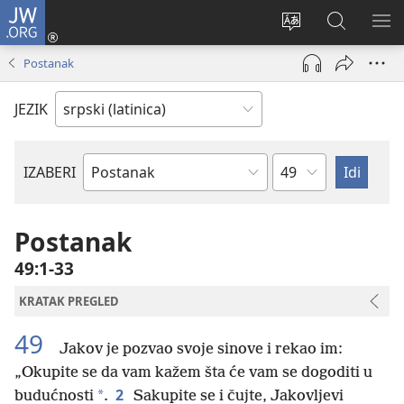
JW.ORG
Prijava
(otvara
Promeni
Pretraga
PRI
novi
jezik
sajta
ME
Postanak
prozor)
sajta
JW.ORG
JEZIK
Poglavlje
IZABERI
Biblijska
knjiga
Postanak
49:1-33
KRATAK PREGLED
49
Jakov je pozvao svoje sinove i rekao im:
„Okupite se da vam kažem šta će vam se dogoditi u
2
*
budućnosti
.
Sakupite se i čujte, Jakovljevi