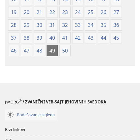
2019)
2019)
19
20
21
22
23
24
25
26
27
28
29
30
31
32
33
34
35
36
37
38
39
40
41
42
43
44
45
46
47
48
49
50
®
JW.ORG
/ ZVANIČNI VEB-SAJT JEHOVINIH SVEDOKA
Podešavanje izgleda
Brzi linkovi