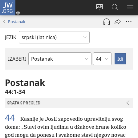
JW.ORG
Prijava
(otvara
Promeni
Pretraga
PRI
novi
jezik
sajta
ME
Postanak
prozor)
sajta
JW.ORG
JEZIK
Poglavlje
IZABERI
Biblijska
knjiga
Postanak
44:1-34
KRATAK PREGLED
44
Kasnije je Josif zapovedio upravitelju svog
doma: „Stavi ovim ljudima u džakove hrane koliko
god mogu da ponesu i svakome stavi njegov novac