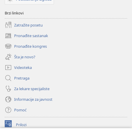
Brzi linkovi
Zatražite posetu
Pronađite sastanak
(otvara
novi
Pronađite kongres
(otvara
prozor)
novi
Šta je novo?
prozor)
Videoteka
Pretraga
Za lekare specijaliste
Informacije za javnost
Pomoć
Prilozi
(otvara