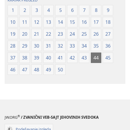
KRATAK PREGLED
(revidirano
(revidirano
1
2
3
4
5
6
7
8
9
izdanje
izdanje
iz
iz
10
11
12
13
14
15
16
17
18
2019)
2019)
19
20
21
22
23
24
25
26
27
28
29
30
31
32
33
34
35
36
37
38
39
40
41
42
43
44
45
46
47
48
49
50
®
JW.ORG
/ ZVANIČNI VEB-SAJT JEHOVINIH SVEDOKA
Podešavanje izgleda