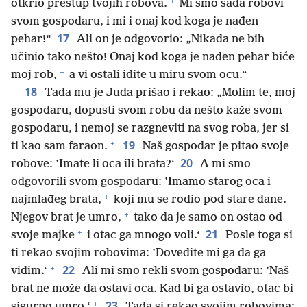
+
otkrio prestup tvojih robova.
Mi smo sada robovi
svom gospodaru, i mi i onaj kod koga je nađen
17
pehar!“
Ali on je odgovorio: „Nikada ne bih
učinio tako nešto! Onaj kod koga je nađen pehar biće
+
moj rob,
a vi ostali idite u miru svom ocu.“
18
Tada mu je Juda prišao i rekao: „Molim te, moj
gospodaru, dopusti svom robu da nešto kaže svom
gospodaru, i nemoj se razgneviti na svog roba, jer si
+
19
ti kao sam faraon.
Naš gospodar je pitao svoje
20
robove: ’Imate li oca ili brata?‘
A mi smo
odgovorili svom gospodaru: ’Imamo starog oca i
+
najmlađeg brata,
koji mu se rodio pod stare dane.
+
Njegov brat je umro,
tako da je samo on ostao od
+
21
svoje majke
i otac ga mnogo voli.‘
Posle toga si
ti rekao svojim robovima: ’Dovedite mi ga da ga
+
22
vidim.‘
Ali mi smo rekli svom gospodaru: ’Naš
brat ne može da ostavi oca. Kad bi ga ostavio, otac bi
+
23
sigurno umro.‘
Tada si rekao svojim robovima: