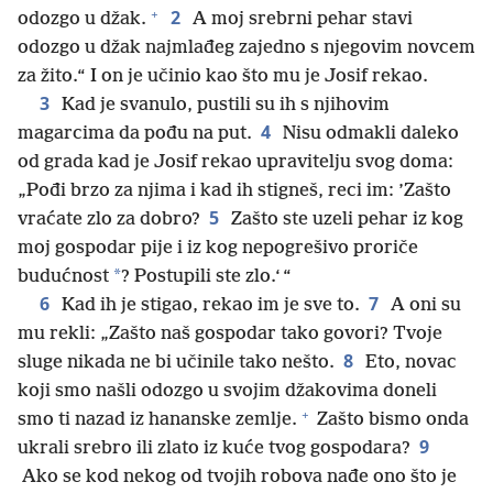
+
2
odozgo u džak.
A moj srebrni pehar stavi
odozgo u džak najmlađeg zajedno s njegovim novcem
za žito.“ I on je učinio kao što mu je Josif rekao.
3
Kad je svanulo, pustili su ih s njihovim
4
magarcima da pođu na put.
Nisu odmakli daleko
od grada kad je Josif rekao upravitelju svog doma:
„Pođi brzo za njima i kad ih stigneš, reci im: ’Zašto
5
vraćate zlo za dobro?
Zašto ste uzeli pehar iz kog
moj gospodar pije i iz kog nepogrešivo proriče
*
budućnost
? Postupili ste zlo.‘ “
6
7
Kad ih je stigao, rekao im je sve to.
A oni su
mu rekli: „Zašto naš gospodar tako govori? Tvoje
8
sluge nikada ne bi učinile tako nešto.
Eto, novac
koji smo našli odozgo u svojim džakovima doneli
+
smo ti nazad iz hananske zemlje.
Zašto bismo onda
9
ukrali srebro ili zlato iz kuće tvog gospodara?
Ako se kod nekog od tvojih robova nađe ono što je