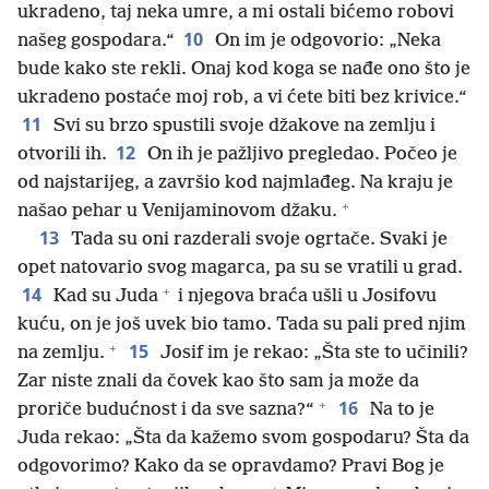
ukradeno, taj neka umre, a mi ostali bićemo robovi
10
našeg gospodara.“
On im je odgovorio: „Neka
bude kako ste rekli. Onaj kod koga se nađe ono što je
ukradeno postaće moj rob, a vi ćete biti bez krivice.“
11
Svi su brzo spustili svoje džakove na zemlju i
12
otvorili ih.
On ih je pažljivo pregledao. Počeo je
od najstarijeg, a završio kod najmlađeg. Na kraju je
+
našao pehar u Venijaminovom džaku.
13
Tada su oni razderali svoje ogrtače. Svaki je
opet natovario svog magarca, pa su se vratili u grad.
+
14
Kad su Juda
i njegova braća ušli u Josifovu
kuću, on je još uvek bio tamo. Tada su pali pred njim
+
15
na zemlju.
Josif im je rekao: „Šta ste to učinili?
Zar niste znali da čovek kao što sam ja može da
+
16
proriče budućnost i da sve sazna?“
Na to je
Juda rekao: „Šta da kažemo svom gospodaru? Šta da
odgovorimo? Kako da se opravdamo? Pravi Bog je