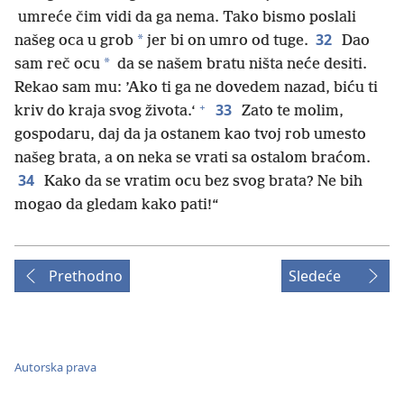
umreće čim vidi da ga nema. Tako bismo poslali
32
*
našeg oca u grob
jer bi on umro od tuge.
Dao
*
sam reč ocu
da se našem bratu ništa neće desiti.
Rekao sam mu: ’Ako ti ga ne dovedem nazad, biću ti
+
33
kriv do kraja svog života.‘
Zato te molim,
gospodaru, daj da ja ostanem kao tvoj rob umesto
našeg brata, a on neka se vrati sa ostalom braćom.
34
Kako da se vratim ocu bez svog brata? Ne bih
mogao da gledam kako pati!“
Prethodno
Sledeće
Autorska prava