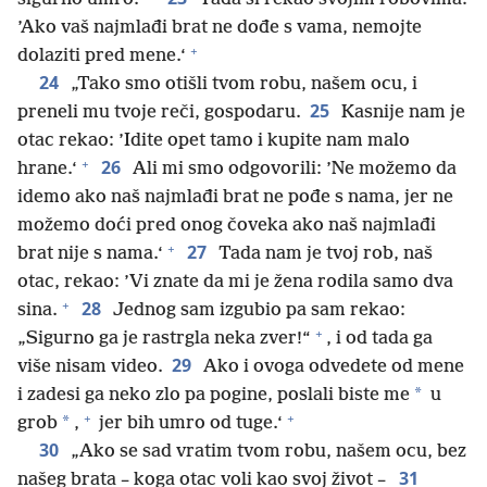
’Ako vaš najmlađi brat ne dođe s vama, nemojte
+
dolaziti pred mene.‘
24
„Tako smo otišli tvom robu, našem ocu, i
25
preneli mu tvoje reči, gospodaru.
Kasnije nam je
otac rekao: ’Idite opet tamo i kupite nam malo
+
26
hrane.‘
Ali mi smo odgovorili: ’Ne možemo da
idemo ako naš najmlađi brat ne pođe s nama, jer ne
možemo doći pred onog čoveka ako naš najmlađi
+
27
brat nije s nama.‘
Tada nam je tvoj rob, naš
otac, rekao: ’Vi znate da mi je žena rodila samo dva
+
28
sina.
Jednog sam izgubio pa sam rekao:
+
„Sigurno ga je rastrgla neka zver!“
, i od tada ga
29
više nisam video.
Ako i ovoga odvedete od mene
*
i zadesi ga neko zlo pa pogine, poslali biste me
u
+
+
*
grob
,
jer bih umro od tuge.‘
30
„Ako se sad vratim tvom robu, našem ocu, bez
31
našeg brata – koga otac voli kao svoj život –