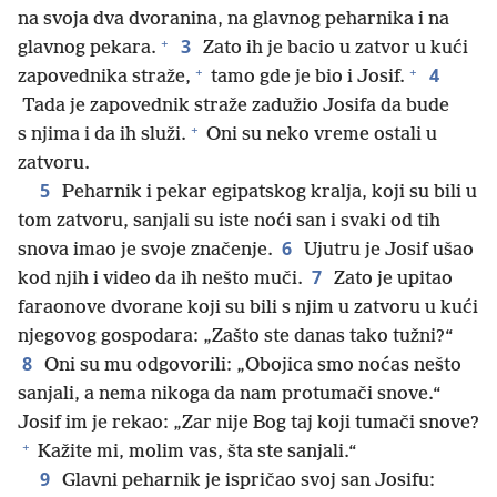
na svoja dva dvoranina, na glavnog peharnika i na
+
3
glavnog pekara.
Zato ih je bacio u zatvor u kući
+
+
4
zapovednika straže,
tamo gde je bio i Josif.
Tada je zapovednik straže zadužio Josifa da bude
+
s njima i da ih služi.
Oni su neko vreme ostali u
zatvoru.
5
Peharnik i pekar egipatskog kralja, koji su bili u
tom zatvoru, sanjali su iste noći san i svaki od tih
6
snova imao je svoje značenje.
Ujutru je Josif ušao
7
kod njih i video da ih nešto muči.
Zato je upitao
faraonove dvorane koji su bili s njim u zatvoru u kući
njegovog gospodara: „Zašto ste danas tako tužni?“
8
Oni su mu odgovorili: „Obojica smo noćas nešto
sanjali, a nema nikoga da nam protumači snove.“
Josif im je rekao: „Zar nije Bog taj koji tumači snove?
+
Kažite mi, molim vas, šta ste sanjali.“
9
Glavni peharnik je ispričao svoj san Josifu: