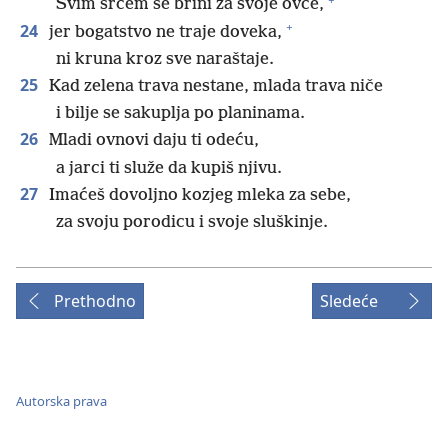
Svim srcem se brini za svoje ovce,
+
24
jer bogatstvo ne traje doveka,
ni kruna kroz sve naraštaje.
25
Kad zelena trava nestane, mlada trava niče
i bilje se sakuplja po planinama.
26
Mladi ovnovi daju ti odeću,
a jarci ti služe da kupiš njivu.
27
Imaćeš dovoljno kozjeg mleka za sebe,
za svoju porodicu i svoje sluškinje.
Prethodno
Sledeće
Autorska prava