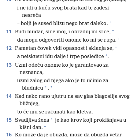
i ne idi u kuću svog brata kad te zadesi
nesreća
+
– bolji je sused blizu nego brat daleko.
+
11
Budi mudar, sine moj, i obraduj mi srce,
+
da mogu odgovoriti onome ko mi se ruga.
+
12
Pametan čovek vidi opasnost i sklanja se,
*
a neiskusni idu dalje i trpe posledice
.
13
Uzmi odeću onome ko je garantovao za
neznanca,
uzmi zalog od njega ako je to učinio za
+
*
bludnicu
.
14
Kad neko rano ujutru na sav glas blagosilja svog
bližnjeg,
to će mu se računati kao kletva.
15
*
Svadljiva žena
je kao krov koji prokišnjava u
+
kišni dan.
16
Ko može da je obuzda, može da obuzda vetar