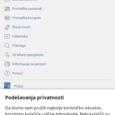
Pronađite sastanak
(otvara
novi
Pronađite kongres
(otvara
prozor)
novi
Šta je novo?
prozor)
Videoteka
Pretraga
Za lekare specijaliste
Informacije za javnost
Pomoć
Prilozi
(otvara
novi
Podešavanja privatnosti
prozor)
ONLAJN BIBLIOTEKA Watchtower
(otvara
Da bismo vam pružili najbolje korisničko iskustvo,
novi
®
JW Hub
prozor)
koristimo kolačiće i slične tehnologije. Neki kolačići su
(otvara