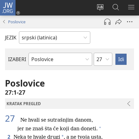
JW.ORG
Prijava
(otvara
Promeni
Pretraga
PRI
novi
jezik
sajta
ME
Poslovice
prozor)
sajta
JW.ORG
JEZIK
Poglavlje
IZABERI
Biblijska
knjiga
Poslovice
27:1-27
KRATAK PREGLED
27
Ne hvali se sutrašnjim danom,
+
jer ne znaš šta će koji dan doneti.
2
*
Neka te hvale drugi
, a ne tvoja usta,