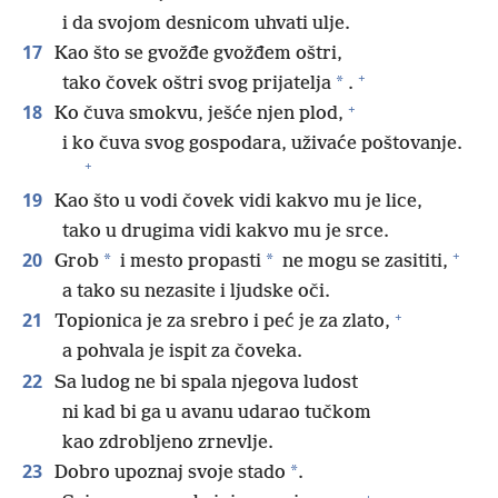
i da svojom desnicom uhvati ulje.
17
Kao što se gvožđe gvožđem oštri,
+
*
tako čovek oštri svog prijatelja
.
+
18
Ko čuva smokvu, ješće njen plod,
i ko čuva svog gospodara, uživaće poštovanje.
+
19
Kao što u vodi čovek vidi kakvo mu je lice,
tako u drugima vidi kakvo mu je srce.
+
20
*
*
Grob
i mesto propasti
ne mogu se zasititi,
a tako su nezasite i ljudske oči.
+
21
Topionica je za srebro i peć je za zlato,
a pohvala je ispit za čoveka.
22
Sa ludog ne bi spala njegova ludost
ni kad bi ga u avanu udarao tučkom
kao zdrobljeno zrnevlje.
23
*
Dobro upoznaj svoje stado
.
+