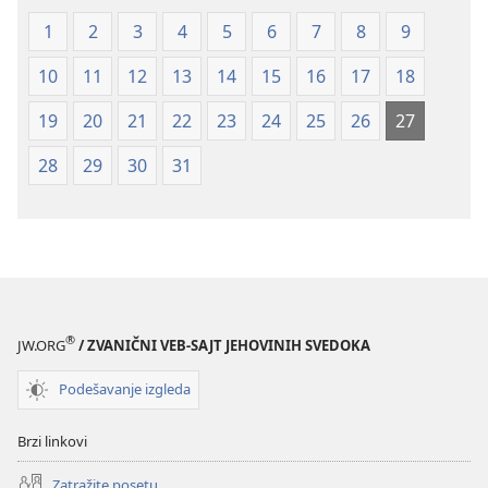
(revidirano
(revidirano
1
2
3
4
5
6
7
8
9
izdanje
izdanje
iz
iz
10
11
12
13
14
15
16
17
18
2019)
2019)
19
20
21
22
23
24
25
26
27
28
29
30
31
®
JW.ORG
/ ZVANIČNI VEB-SAJT JEHOVINIH SVEDOKA
Podešavanje izgleda
Brzi linkovi
Zatražite posetu