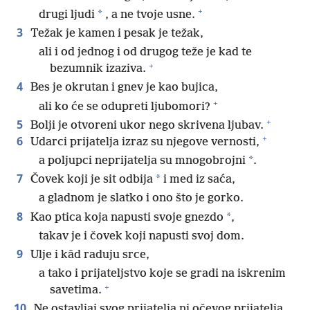
+
*
drugi ljudi
, a ne tvoje usne.
3
Težak je kamen i pesak je težak,
ali i od jednog i od drugog teže je kad te
+
bezumnik izaziva.
4
Bes je okrutan i gnev je kao bujica,
+
ali ko će se odupreti ljubomori?
+
5
Bolji je otvoreni ukor nego skrivena ljubav.
+
6
Udarci prijatelja izraz su njegove vernosti,
*
a poljupci neprijatelja su mnogobrojni
.
7
*
Čovek koji je sit odbija
i med iz saća,
a gladnom je slatko i ono što je gorko.
8
*
Kao ptica koja napusti svoje gnezdo
,
takav je i čovek koji napusti svoj dom.
9
Ulje i kâd raduju srce,
a tako i prijateljstvo koje se gradi na iskrenim
+
savetima.
10
Ne ostavljaj svog prijatelja ni očevog prijatelja,