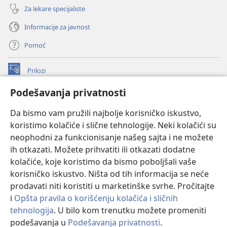
Za lekare specijaliste
Informacije za javnost
Pomoć
Prilozi
(otvara
novi
Podešavanja privatnosti
prozor)
ONLAJN BIBLIOTEKA Watchtower
(otvara
Da bismo vam pružili najbolje korisničko iskustvo,
novi
®
JW Hub
prozor)
koristimo kolačiće i slične tehnologije. Neki kolačići su
(otvara
novi
neophodni za funkcionisanje našeg sajta i ne možete
®
JW Library
prozor)
ih otkazati. Možete prihvatiti ili otkazati dodatne
kolačiće, koje koristimo da bismo poboljšali vaše
®
Watchtower Library
korisničko iskustvo. Ništa od tih informacija se neće
prodavati niti koristiti u marketinške svrhe. Pročitajte
i
Opšta pravila o korišćenju kolačića i sličnih
tehnologija
. U bilo kom trenutku možete promeniti
Copyright
© 2026 Watch Tower Bible and Tract Society of Pennsylvania.
podešavanja u
Podešavanja privatnosti
.