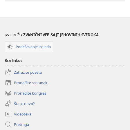
®
JW.ORG
/ ZVANIČNI VEB-SAJT JEHOVINIH SVEDOKA
Podešavanje izgleda
Brzi linkovi
Zatražite posetu
Pronađite sastanak
(otvara
novi
Pronađite kongres
(otvara
prozor)
novi
Šta je novo?
prozor)
Videoteka
Pretraga