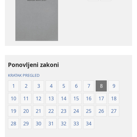
za
za
preuzimanje
preuzimanje
elektronskih
audio-
publikacija
sadržaja
Sveto
Sveto
pismo
pismo
–
–
prevod
prevod
Ponovljeni zakoni
Novi
Novi
svet
svet
KRATAK PREGLED
(revidirano
(revidirano
1
2
3
4
5
6
7
8
9
izdanje
izdanje
iz
iz
10
11
12
13
14
15
16
17
18
2019)
2019)
19
20
21
22
23
24
25
26
27
28
29
30
31
32
33
34