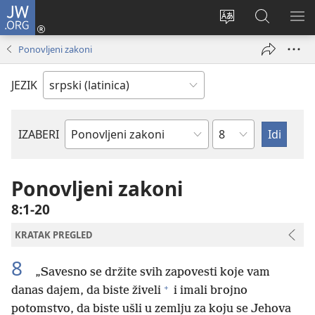
JW.ORG
Prijava
(otvara
Promeni
Pretraga
PRI
novi
jezik
sajta
ME
Ponovljeni zakoni
prozor)
sajta
JW.ORG
JEZIK
Poglavlje
IZABERI
Biblijska
knjiga
Ponovljeni zakoni
8:1-20
KRATAK PREGLED
8
„Savesno se držite svih zapovesti koje vam
+
danas dajem, da biste živeli
i imali brojno
potomstvo, da biste ušli u zemlju za koju se Jehova