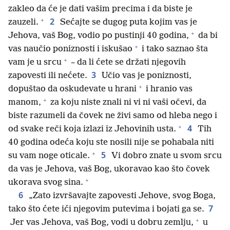
zakleo da će je dati vašim precima i da biste je
+
2
zauzeli.
Sećajte se dugog puta kojim vas je
+
Jehova, vaš Bog, vodio po pustinji 40 godina,
da bi
+
vas naučio poniznosti i iskušao
i tako saznao šta
+
vam je u srcu
– da li ćete se držati njegovih
3
zapovesti ili nećete.
Učio vas je poniznosti,
+
dopuštao da oskudevate u hrani
i hranio vas
+
manom,
za koju niste znali ni vi ni vaši očevi, da
biste razumeli da čovek ne živi samo od hleba nego i
+
4
od svake reči koja izlazi iz Jehovinih usta.
Tih
40 godina odeća koju ste nosili nije se pohabala niti
+
5
su vam noge oticale.
Vi dobro znate u svom srcu
da vas je Jehova, vaš Bog, ukoravao kao što čovek
+
ukorava svog sina.
6
„Zato izvršavajte zapovesti Jehove, svog Boga,
7
tako što ćete ići njegovim putevima i bojati ga se.
+
Jer vas Jehova, vaš Bog, vodi u dobru zemlju,
u