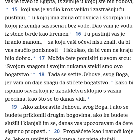
vas je izveo iz Egipta, iz zemlje u kojoj ste bili robovi,
+
15
koji vas je vodio kroz veliku i zastrašujuću
+
pustinju,
u kojoj ima zmija otrovnica i škorpija i u
kojoj je zemlja sasušena i bez vode. Dao vam je vodu
+
16
iz stene tvrde kao kremen
i u pustinji vas je
+
hranio manom,
za koju vaši očevi nisu znali, da bi
+
vas naučio poniznosti
i iskušao, da bi vam na kraju
+
17
bilo dobro.
Možda ćete pomisliti u svom srcu:
’Svojom snagom i svojim rukama stekli smo ovo
+
18
bogatstvo.‘
Tada se setite Jehove, svog Boga,
+
jer vam on daje snagu da stičete bogatstvo,
kako bi
ispunio savez koji je uz zakletvu sklopio s vašim
+
precima, kao što se to danas vidi.
19
„Ako zaboravite Jehovu, svog Boga, i ako se
budete priklonili drugim bogovima, ako im budete
služili i klanjali im se, danas vas upozoravam da ćete
+
20
sigurno propasti.
Propašćete kao i narodi koje
će Jehova uništiti pred vama, jer niste slušali