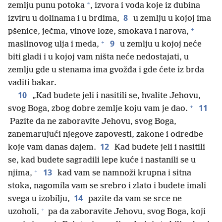
*
zemlju punu potoka
, izvora i voda koje iz dubina
8
izviru u dolinama i u brdima,
u zemlju u kojoj ima
+
pšenice, ječma, vinove loze, smokava i narova,
+
9
maslinovog ulja i meda,
u zemlju u kojoj neće
biti gladi i u kojoj vam ništa neće nedostajati, u
zemlju gde u stenama ima gvožđa i gde ćete iz brda
vaditi bakar.
10
„Kad budete jeli i nasitili se, hvalite Jehovu,
+
11
svog Boga, zbog dobre zemlje koju vam je dao.
Pazite da ne zaboravite Jehovu, svog Boga,
zanemarujući njegove zapovesti, zakone i odredbe
12
koje vam danas dajem.
Kad budete jeli i nasitili
se, kad budete sagradili lepe kuće i nastanili se u
+
13
njima,
kad vam se namnoži krupna i sitna
stoka, nagomila vam se srebro i zlato i budete imali
14
svega u izobilju,
pazite da vam se srce ne
+
uzoholi,
pa da zaboravite Jehovu, svog Boga, koji