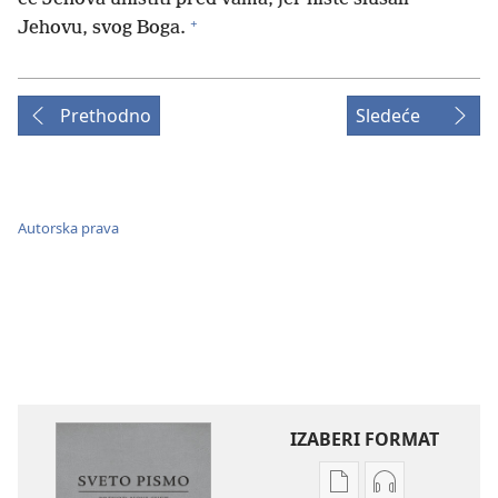
+
Jehovu, svog Boga.
Prethodno
Sledeće
Autorska prava
IZABERI FORMAT
Formati
Formati