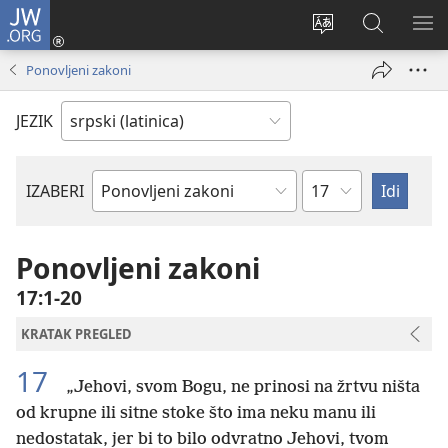
JW.ORG
Prijava
(otvara
Promeni
Pretraga
PRI
novi
jezik
sajta
ME
Ponovljeni zakoni
prozor)
sajta
JW.ORG
JEZIK
Poglavlje
IZABERI
Biblijska
knjiga
Ponovljeni zakoni
17:1-20
KRATAK PREGLED
17
„Jehovi, svom Bogu, ne prinosi na žrtvu ništa
od krupne ili sitne stoke što ima neku manu ili
nedostatak, jer bi to bilo odvratno Jehovi, tvom