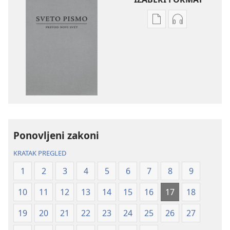
Formati
Formati
za
za
preuzimanje
preuzimanje
elektronskih
audio-
publikacija
sadržaja
Sveto
Sveto
pismo
pismo
–
–
prevod
prevod
Ponovljeni zakoni
Novi
Novi
svet
svet
KRATAK PREGLED
(revidirano
(revidirano
1
2
3
4
5
6
7
8
9
izdanje
izdanje
iz
iz
10
11
12
13
14
15
16
17
18
2019)
2019)
19
20
21
22
23
24
25
26
27