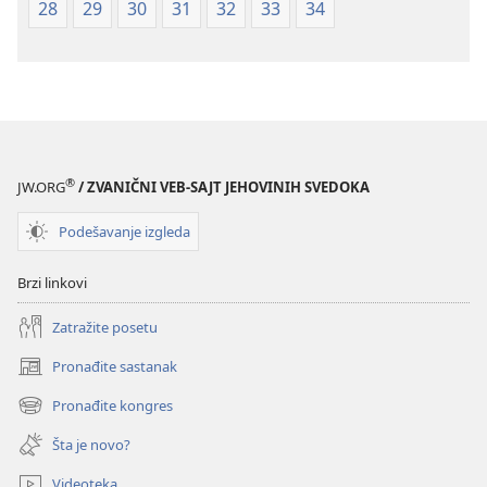
28
29
30
31
32
33
34
®
JW.ORG
/ ZVANIČNI VEB-SAJT JEHOVINIH SVEDOKA
Podešavanje izgleda
Brzi linkovi
Zatražite posetu
Pronađite sastanak
(otvara
novi
Pronađite kongres
(otvara
prozor)
novi
Šta je novo?
prozor)
Videoteka