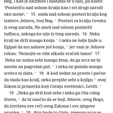
Bog, i kad je zauzmeš i nastaniš se u njoj, pa kažeš:
’Postaviću nad sobom kralja kao i svi drugi narodi
+
15
oko mene‘,
onda nad sobom postavi kralja kog
+
izabere Jehova, tvoj Bog.
Postavi za kralja čoveka
iz svog naroda. Ne smeš nad sobom postaviti
16
tuđinca, nekoga ko nije iz tvog naroda.
Neka
+
kralj ne drži mnogo konja
i neka ne šalje ljude u
+
Egipat da mu nabave još konja,
jer vam je Jehova
17
rekao: ’Nemojte se više nikada vraćati tamo!‘
Neka ne uzima sebi mnogo žena, da ga srce ne bi
+
navelo na pogrešan put,
i neka ne gomila mnogo
+
18
srebra ni zlata.
A kad sedne na presto i počne
*
da vlada kao kralj, neka prepiše sebi u knjigu
ovaj
+
Zakon iz primerka koji čuvaju sveštenici, Leviti.
19
„Neka ga drži kod sebe i neka ga čita celog
+
života,
da bi naučio da se boji Jehove, svog Boga,
da izvršava sve reči ovog Zakona i sve njegove
+
20
propise.
Ako bude to činio, njegovo srce se