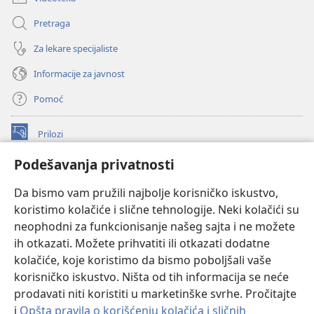
Pretraga
Za lekare specijaliste
Informacije za javnost
Pomoć
Prilozi
(otvara
novi
Podešavanja privatnosti
prozor)
ONLAJN BIBLIOTEKA Watchtower
(otvara
Da bismo vam pružili najbolje korisničko iskustvo,
novi
®
JW Hub
prozor)
koristimo kolačiće i slične tehnologije. Neki kolačići su
(otvara
novi
neophodni za funkcionisanje našeg sajta i ne možete
®
JW Library
prozor)
ih otkazati. Možete prihvatiti ili otkazati dodatne
kolačiće, koje koristimo da bismo poboljšali vaše
®
Watchtower Library
korisničko iskustvo. Ništa od tih informacija se neće
prodavati niti koristiti u marketinške svrhe. Pročitajte
i
Opšta pravila o korišćenju kolačića i sličnih