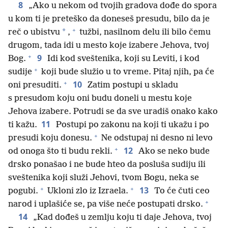
8
„Ako u nekom od tvojih gradova dođe do spora
u kom ti je preteško da doneseš presudu, bilo da je
+
*
reč o ubistvu
,
tužbi, nasilnom delu ili bilo čemu
drugom, tada idi u mesto koje izabere Jehova, tvoj
+
9
Bog.
Idi kod sveštenika, koji su Leviti, i kod
+
sudije
koji bude služio u to vreme. Pitaj njih, pa će
+
10
oni presuditi.
Zatim postupi u skladu
s presudom koju oni budu doneli u mestu koje
Jehova izabere. Potrudi se da sve uradiš onako kako
11
ti kažu.
Postupi po zakonu na koji ti ukažu i po
+
presudi koju donesu.
Ne odstupaj ni desno ni levo
+
12
od onoga što ti budu rekli.
Ako se neko bude
drsko ponašao i ne bude hteo da posluša sudiju ili
sveštenika koji služi Jehovi, tvom Bogu, neka se
+
+
13
pogubi.
Ukloni zlo iz Izraela.
To će čuti ceo
+
narod i uplašiće se, pa više neće postupati drsko.
14
„Kad dođeš u zemlju koju ti daje Jehova, tvoj