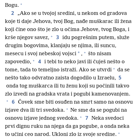
+
Bogu.
2
„Ako se u tvojoj sredini, u nekom od gradova
koje ti daje Jehova, tvoj Bog, nađe muškarac ili žena
koji čine ono što je zlo u očima Jehove, tvog Boga, i
+
3
krše njegov savez,
idu pogrešnim putem, služe
drugim bogovima, klanjaju se njima, ili suncu,
+
*
mesecu i svoj nebeskoj vojsci
,
što nisam
+
4
zapovedio,
i tebi to neko javi ili čuješ nešto o
+
tome, tada to temeljno istraži. Ako se utvrdi
da se
5
nešto tako odvratno zaista dogodilo u Izraelu,
onda tog muškarca ili tu ženu koji su počinili takvo
zlo izvedi na gradska vrata i pogubi kamenovanjem.
+
6
Čovek sme biti osuđen na smrt samo na osnovu
+
izjave dva ili tri svedoka.
Ne sme da se pogubi na
+
7
osnovu izjave jednog svedoka.
Neka svedoci
prvi dignu ruku na njega da ga pogube, a onda neka
+
to učini ceo narod. Ukloni zlo iz svoje sredine.