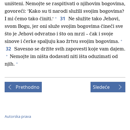
uništeni. Nemojte se raspitivati o njihovim bogovima,
govoreći: ’Kako su ti narodi služili svojim bogovima?
+
31
I mi ćemo tako činiti.‘
Ne služite tako Jehovi,
svom Bogu, jer oni služe svojim bogovima čineći sve
što je Jehovi odvratno i što on mrzi – čak i svoje
+
sinove i ćerke spaljuju kao žrtvu svojim bogovima.
32
Savesno se držite svih zapovesti koje vam dajem.
+
Nemojte im ništa dodavati niti išta oduzimati od
+
njih.
Prethodno
Sledeće
Autorska prava