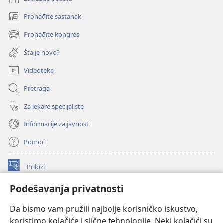
Pronađite sastanak
(otvara
novi
Pronađite kongres
(otvara
prozor)
novi
Šta je novo?
prozor)
Videoteka
Pretraga
Za lekare specijaliste
Informacije za javnost
Pomoć
Prilozi
(otvara
novi
Podešavanja privatnosti
prozor)
ONLAJN BIBLIOTEKA Watchtower
(otvara
Da bismo vam pružili najbolje korisničko iskustvo,
novi
®
JW Hub
prozor)
koristimo kolačiće i slične tehnologije. Neki kolačići su
(otvara