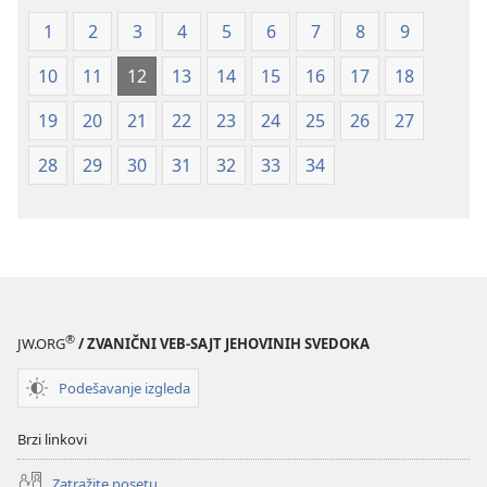
(revidirano
(revidirano
1
2
3
4
5
6
7
8
9
izdanje
izdanje
iz
iz
10
11
12
13
14
15
16
17
18
2019)
2019)
19
20
21
22
23
24
25
26
27
28
29
30
31
32
33
34
®
JW.ORG
/ ZVANIČNI VEB-SAJT JEHOVINIH SVEDOKA
Podešavanje izgleda
Brzi linkovi
Zatražite posetu