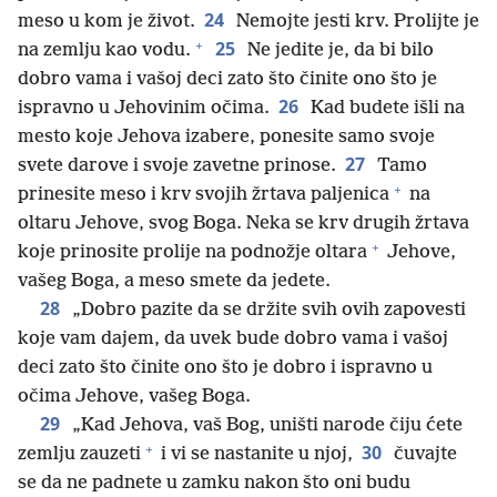
24
meso u kom je život.
Nemojte jesti krv. Prolijte je
+
25
na zemlju kao vodu.
Ne jedite je, da bi bilo
dobro vama i vašoj deci zato što činite ono što je
26
ispravno u Jehovinim očima.
Kad budete išli na
mesto koje Jehova izabere, ponesite samo svoje
27
svete darove i svoje zavetne prinose.
Tamo
+
prinesite meso i krv svojih žrtava paljenica
na
oltaru Jehove, svog Boga. Neka se krv drugih žrtava
+
koje prinosite prolije na podnožje oltara
Jehove,
vašeg Boga, a meso smete da jedete.
28
„Dobro pazite da se držite svih ovih zapovesti
koje vam dajem, da uvek bude dobro vama i vašoj
deci zato što činite ono što je dobro i ispravno u
očima Jehove, vašeg Boga.
29
„Kad Jehova, vaš Bog, uništi narode čiju ćete
+
30
zemlju zauzeti
i vi se nastanite u njoj,
čuvajte
se da ne padnete u zamku nakon što oni budu