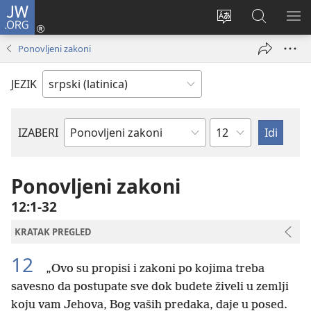
JW.ORG
Prijava
(otvara
Promeni
Pretraga
PRI
novi
jezik
sajta
ME
Ponovljeni zakoni
prozor)
sajta
JW.ORG
JEZIK
Poglavlje
IZABERI
Biblijska
knjiga
Ponovljeni zakoni
12:1-32
KRATAK PREGLED
12
„Ovo su propisi i zakoni po kojima treba
savesno da postupate sve dok budete živeli u zemlji
koju vam Jehova, Bog vaših predaka, daje u posed.