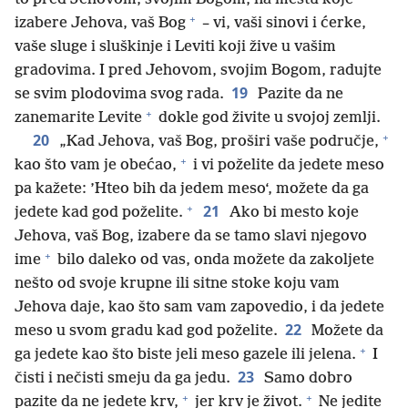
+
izabere Jehova, vaš Bog
– vi, vaši sinovi i ćerke,
vaše sluge i sluškinje i Leviti koji žive u vašim
gradovima. I pred Jehovom, svojim Bogom, radujte
19
se svim plodovima svog rada.
Pazite da ne
+
zanemarite Levite
dokle god živite u svojoj zemlji.
+
20
„Kad Jehova, vaš Bog, proširi vaše područje,
+
kao što vam je obećao,
i vi poželite da jedete meso
pa kažete: ’Hteo bih da jedem meso‘, možete da ga
+
21
jedete kad god poželite.
Ako bi mesto koje
Jehova, vaš Bog, izabere da se tamo slavi njegovo
+
ime
bilo daleko od vas, onda možete da zakoljete
nešto od svoje krupne ili sitne stoke koju vam
Jehova daje, kao što sam vam zapovedio, i da jedete
22
meso u svom gradu kad god poželite.
Možete da
+
ga jedete kao što biste jeli meso gazele ili jelena.
I
23
čisti i nečisti smeju da ga jedu.
Samo dobro
+
+
pazite da ne jedete krv,
jer krv je život.
Ne jedite