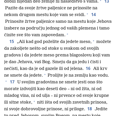
+
13
dobili nijedan deo zemlje ni nasledstvo s vama.
Pazite da svoje žrtve paljenice ne prinosite na
+
14
nekom drugom mestu koje vam se svidi.
Prinosite žrtve paljenice samo na mestu koje Jehova
izabere na području jednog od vaših plemena i tamo
+
činite sve što vam zapovedam.
+
15
„Ali kad god poželite da jedete meso,
možete
da zakoljete nešto od stoke u svakom od svojih
gradova i da jedete meso prema blagoslovu koji vam
je dao Jehova, vaš Bog. Smeju da ga jedu i čisti i
16
nečisti, kao da je od gazele ili od jelena.
Ali krv
+
ne smete da jedete.
Prolijte je na zemlju kao vodu.
+
17
U svojim gradovima ne smete jesti ono što
morate izdvojiti kao deseti deo – ni od žita, ni od
mladog vina, ni od ulja – ni prvence od svoje krupne
+
ili sitne stoke,
niti išta od svojih zavetnih prinosa,
18
ni svoje dobrovoljne prinose, ni priloge.
Jedite
to pred Jehovom, svojim Bogom, na mestu koje