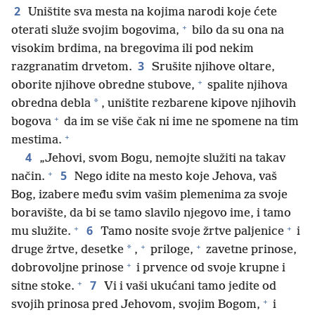
2
Uništite sva mesta na kojima narodi koje ćete
+
oterati služe svojim bogovima,
bilo da su ona na
visokim brdima, na bregovima ili pod nekim
3
razgranatim drvetom.
Srušite njihove oltare,
+
oborite njihove obredne stubove,
spalite njihova
*
obredna debla
, uništite rezbarene kipove njihovih
+
bogova
da im se više čak ni ime ne spomene na tim
+
mestima.
4
„Jehovi, svom Bogu, nemojte služiti na takav
+
5
način.
Nego idite na mesto koje Jehova, vaš
Bog, izabere među svim vašim plemenima za svoje
boravište, da bi se tamo slavilo njegovo ime, i tamo
+
+
6
mu služite.
Tamo nosite svoje žrtve paljenice
i
+
+
*
druge žrtve, desetke
,
priloge,
zavetne prinose,
+
dobrovoljne prinose
i prvence od svoje krupne i
+
7
sitne stoke.
Vi i vaši ukućani tamo jedite od
+
svojih prinosa pred Jehovom, svojim Bogom,
i