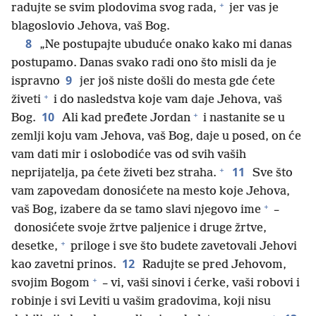
+
radujte se svim plodovima svog rada,
jer vas je
blagoslovio Jehova, vaš Bog.
8
„Ne postupajte ubuduće onako kako mi danas
postupamo. Danas svako radi ono što misli da je
9
ispravno
jer još niste došli do mesta gde ćete
+
živeti
i do nasledstva koje vam daje Jehova, vaš
+
10
Bog.
Ali kad pređete Jordan
i nastanite se u
zemlji koju vam Jehova, vaš Bog, daje u posed, on će
vam dati mir i oslobodiće vas od svih vaših
+
11
neprijatelja, pa ćete živeti bez straha.
Sve što
vam zapovedam donosićete na mesto koje Jehova,
+
vaš Bog, izabere da se tamo slavi njegovo ime
–
donosićete svoje žrtve paljenice i druge žrtve,
+
desetke,
priloge i sve što budete zavetovali Jehovi
12
kao zavetni prinos.
Radujte se pred Jehovom,
+
svojim Bogom
– vi, vaši sinovi i ćerke, vaši robovi i
robinje i svi Leviti u vašim gradovima, koji nisu