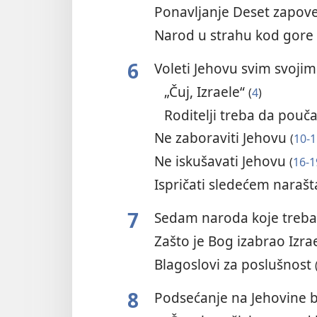
Ponavljanje Deset zapove
Narod u strahu kod gore 
6
Voleti Jehovu svim svoji
„Čuj, Izraele“
(
4
)
Roditelji treba da pouč
Ne zaboraviti Jehovu
(
10-1
Ne iskušavati Jehovu
(
16-1
Ispričati sledećem narašt
7
Sedam naroda koje treba 
Zašto je Bog izabrao Izra
Blagoslovi za poslušnost
8
Podsećanje na Jehovine 