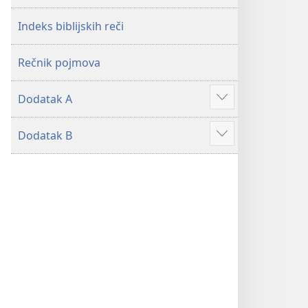
2019)
2019)
Indeks biblijskih reči
Rečnik pojmova
Dodatak A
Više
Dodatak B
Više