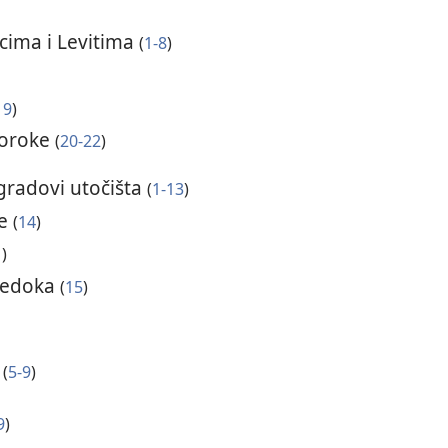
icima i Levitima
(
1-8
)
19
)
roroke
(
20-22
)
 gradovi utočišta
(
1-13
)
đe
(
14
)
1
)
svedoka
(
15
)
e
(
5-9
)
9
)