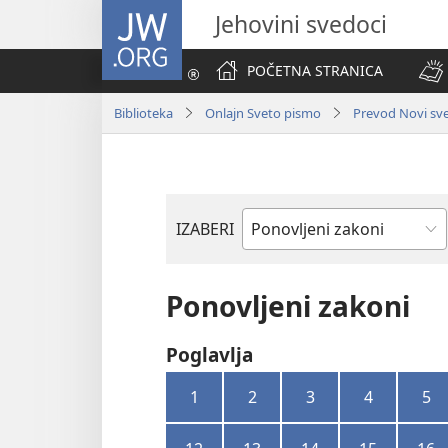
JW.ORG
Jehovini svedoci
POČETNA STRANICA
Biblioteka
Onlajn Sveto pismo
Prevod Novi svet
IZABERI
Biblijska
knjiga
Ponovljeni zakoni
Poglavlja
1
2
3
4
5