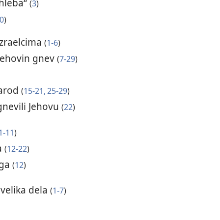
 hleba“
(
3
)
0
)
Izraelcima
(
1-6
)
o Jehovin gnev
(
7-29
)
narod
(
15-21,
25-29
)
zgnevili Jehovu
(
22
)
1-11
)
a
(
12-22
)
 ga
(
12
)
 velika dela
(
1-7
)