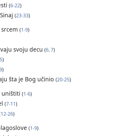
sti
(
6-22
)
Sinaj
(
23-33
)
m srcem
(
1-9
)
avaju svoju decu
(
6, 7
)
5
)
9
)
aju šta je Bog učinio
(
20-25
)
uništiti
(
1-6
)
el
(
7-11
)
(
12-26
)
blagoslove
(
1-9
)