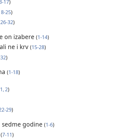
3-17
)
18-25
)
(
26-32
)
je on izabere
(
1-14
)
li ne i krv
(
15-28
)
-32
)
ima
(
1-18
)
1, 2
)
22-29
)
e sedme godine
(
1-6
)
a
(
7-11
)