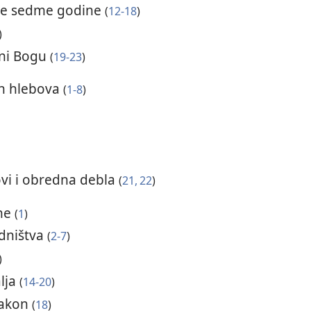
ke sedme godine
(
12-18
)
)
eni Bogu
(
19-23
)
ih hlebova
(
1-8
)
vi i obredna debla
(
21, 22
)
ane
(
1
)
adništva
(
2-7
)
)
lja
(
14-20
)
Zakon
(
18
)