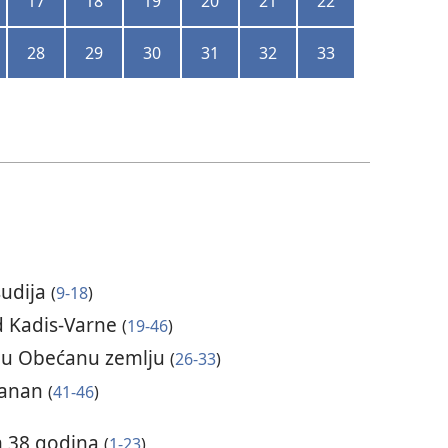
17
18
19
20
21
22
28
29
30
31
32
33
sudija
(
9-18
)
d Kadis-Varne
(
19-46
)
đu u Obećanu zemlju
(
26-33
)
Hanan
(
41-46
)
m 38 godina
(
1-23
)