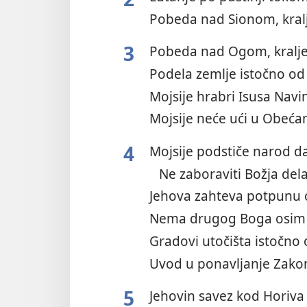
Pobeda nad Sionom, kra
3
Pobeda nad Ogom, kral
Podela zemlje istočno o
Mojsije hrabri Isusa Nav
Mojsije neće ući u Obeć
4
Mojsije podstiče narod 
Ne zaboraviti Božja del
Jehova zahteva potpunu
Nema drugog Boga osim
Gradovi utočišta istočno
Uvod u ponavljanje Zak
5
Jehovin savez kod Horiv