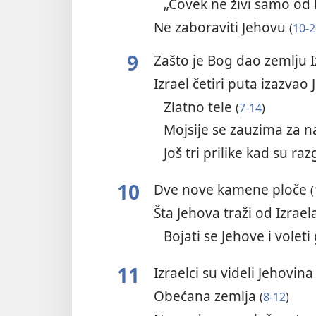
„Čovek ne živi samo od
Ne zaboraviti Jehovu
(
10-2
9
Zašto je Bog dao zemlju 
Izrael četiri puta izazva
Zlatno tele
(
7-14
)
Mojsije se zauzima za 
Još tri prilike kad su ra
10
Dve nove kamene ploče
(
Šta Jehova traži od Izrael
Bojati se Jehove i voleti
11
Izraelci su videli Jehovina
Obećana zemlja
(
8-12
)