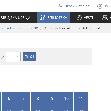
srpski (latinica)
Pri
Izaberi
(o
jezik
no
BIBLIJSKA UČENJA
BIBLIOTEKA
VESTI
pr
 (revidirano izdanje iz 2019)
Ponovljeni zakoni – kratak pregled
Poglavlje
6
7
8
9
10
11