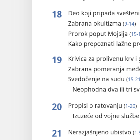
18
Deo koji pripada svešten
Zabrana okultizma
(
9-14
)
Prorok poput Mojsija
(
15-
Kako prepoznati lažne p
19
Krivica za prolivenu krv i
Zabrana pomeranja me
Svedočenje na sudu
(
15-2
Neophodna dva ili tri 
20
Propisi o ratovanju
(
1-20
)
Izuzeće od vojne služb
21
Nerazjašnjeno ubistvo
(
1-