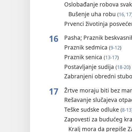
Oslobađanje robova sva
Bušenje uha robu
(
16, 17
Prvenci životinja posveć
16
Pasha; Praznik beskvasn
Praznik sedmica
(
9-12
)
Praznik senica
(
13-17
)
Postavljanje sudija
(
18-20
)
Zabranjeni obredni stubo
17
Žrtve moraju biti bez m
Rešavanje slučajeva otp
Teške sudske odluke
(
8-13
Zapovesti za budućeg kra
Kralj mora da prepiše 