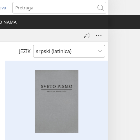
java
tvara
Pretraga
vi
O NAMA
ozor)
JEZIK