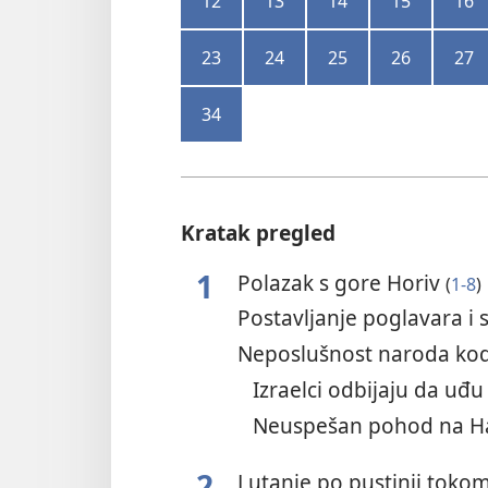
12
13
14
15
16
23
24
25
26
27
34
Kratak pregled
1
Polazak s gore Horiv
(
1-8
)
Postavljanje poglavara i 
Neposlušnost naroda ko
Izraelci odbijaju da u
Neuspešan pohod na 
2
Lutanje po pustinji toko