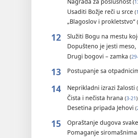
Nagrada za poslušnost
(
1
Usaditi Božje reči u srce
(
„Blagoslov i prokletstvo“
12
Služiti Bogu na mestu ko
Dopušteno je jesti meso, a
Drugi bogovi – zamka
(
29
13
Postupanje sa otpadnic
14
Neprikladni izrazi žalosti
(
Čista i nečista hrana
(
3-21
)
Desetina pripada Jehovi
(
15
Opraštanje dugova svak
Pomaganje siromašnim