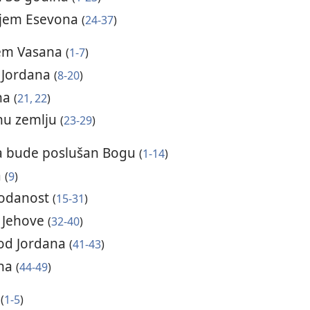
ljem Esevona
(
24-37
)
jem Vasana
(
1-7
)
d Jordana
(
8-20
)
ina
(
21, 22
)
anu zemlju
(
23-29
)
da bude poslušan Bogu
(
1-14
)
a
(
9
)
 odanost
(
15-31
)
 Jehove
(
32-40
)
 od Jordana
(
41-43
)
ona
(
44-49
)
a
(
1-5
)