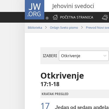
JW.ORG
Jehovini svedoci
POČETNA STRANICA
Biblioteka
Onlajn Sveto pismo
Prevod Novi svet
IZABERI
Biblijska
knjiga
Otkrivenje
17:1-18
KRATAK PREGLED
17
Jedan od sedam anđela 