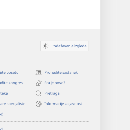
Podešavanje izgleda
žite posetu
Pronađite sastanak
(otvara
novi
đite kongres
Šta je novo?
prozor)
oteka
Pretraga
are specijaliste
Informacije za javnost
oć
zi