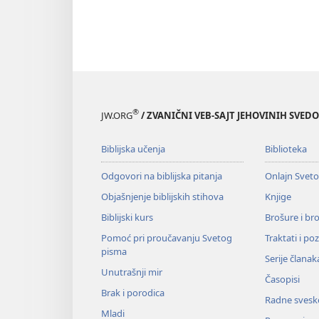
®
JW.ORG
/ ZVANIČNI VEB-SAJT JEHOVINIH SVED
Biblijska učenja
Biblioteka
Odgovori na biblijska pitanja
Onlajn Svet
Objašnjenje biblijskih stihova
Knjige
Biblijski kurs
Brošure i br
Pomoć pri proučavanju Svetog
Traktati i po
pisma
Serije članak
Unutrašnji mir
Časopisi
Brak i porodica
Radne svesk
Mladi