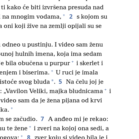
 ti kako će biti izvršena presuda nad
2
+
i na mnogim vodama,
s kojom su
 oni koji žive na zemlji opijali su se
odneo u pustinju. I video sam ženu
 punoj hulnih imena, koja ima sedam
+
e bila obučena u purpur
i skerlet i
+
njem i biserima.
U ruci je imala
5
*
čistoće svog bluda
.
Na čelu joj je
+
: „Vavilon Veliki, majka bludnicama
i
 video sam da je žena pijana od krvi
+
oka.
7
m se začudio.
A anđeo mi je rekao:
+
nu te žene
i zveri na kojoj ona sedi, a
8
+
rogova:
zver koju si video bila je i