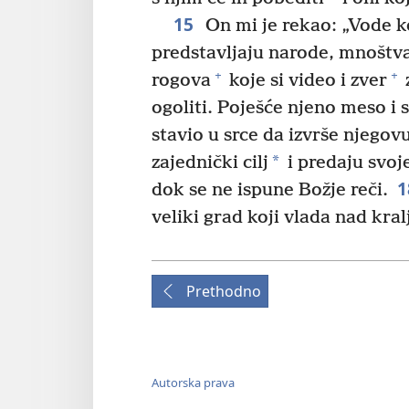
15
On mi je rekao: „Vode ko
predstavljaju narode, mnoštva,
+
+
rogova
koje si video i zver
ogoliti. Poješće njeno meso i 
stavio u srce da izvrše njegov
*
zajednički cilj
i predaju svoj
1
dok se ne ispune Božje reči.
veliki grad koji vlada nad kra
Prethodno
Autorska prava