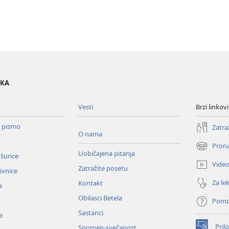
OKA
Vesti
Brzi linkovi
o pismo
Zatra
O nama
Prona
(otvara
Uobičajena pitanja
ošurice
novi
Vide
Zatražite posetu
prozor)
zivnice
Za lek
Kontakt
a
Obilasci Betela
Pom
Sastanci
e
Prilo
Spomen-svečanost