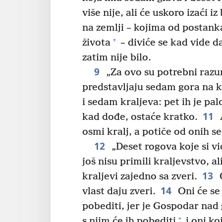
više nije, ali će uskoro izaći i
na zemlji – kojima od postanka
+
života
– diviće se kad vide da
zatim nije bilo.
9
„Za ovo su potrebni razu
predstavljaju sedam gora na k
i sedam kraljeva: pet ih je palo
11
kad dođe, ostaće kratko.
A
osmi kralj, a potiče od onih s
12
„Deset rogova koje si vi
još nisu primili kraljevstvo, al
13
kraljevi zajedno sa zveri.
O
14
vlast daju zveri.
Oni će se
pobediti, jer je Gospodar nad
+
s njim će ih pobediti
i oni koj