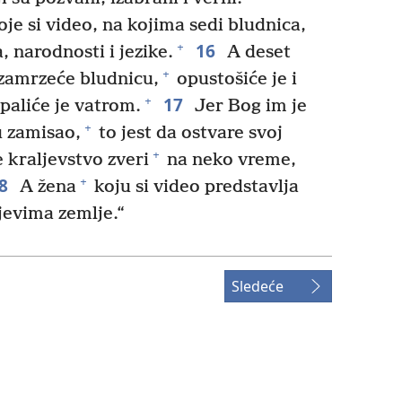
je si video, na kojima sedi bludnica,
16
+
 narodnosti i jezike.
A deset
+
zamrzeće bludnicu,
opustošiće je i
17
+
spaliće je vatrom.
Jer Bog im je
+
u zamisao,
to jest da ostvare svoj
+
e kraljevstvo zveri
na neko vreme,
8
+
A žena
koju si video predstavlja
ljevima zemlje.“
Sledeće