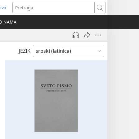
java
tvara
Pretraga
vi
O NAMA
ozor)
JEZIK