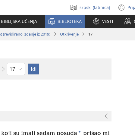
srpski (latinica)
Pri
Izaberi
(o
jezik
no
BIBLIJSKA UČENJA
BIBLIOTEKA
VESTI
pr
 (revidirano izdanje iz 2019)
Otkrivenje
17
Poglavlje
+
koji su imali sedam posuda
prišao mi