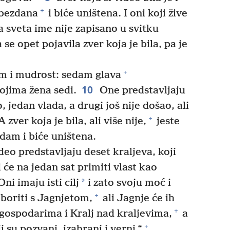
+
z bezdana
i biće uništena. I oni koji žive
 sveta ime nije zapisano u svitku
 se opet pojavila zver koja je bila, pa je
+
m i mudrost: sedam glava
10
ojima žena sedi.
One predstavljaju
, jedan vlada, a drugi još nije došao, ali
+
 zver koja je bila, ali više nije,
jeste
edam i biće uništena.
deo predstavljaju deset kraljeva, koji
i će na jedan sat primiti vlast kao
*
ni imaju isti cilj
i zato svoju moć i
+
 boriti s Jagnjetom,
ali Jagnje će ih
+
 gospodarima i Kralj nad kraljevima,
a
+
i su pozvani, izabrani i verni.“