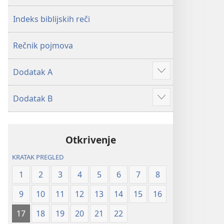
2019)
2019)
Indeks biblijskih reči
Rečnik pojmova
Dodatak A
Više
Dodatak B
Više
Otkrivenje
KRATAK PREGLED
1
2
3
4
5
6
7
8
9
10
11
12
13
14
15
16
17
18
19
20
21
22