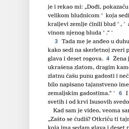
je i rekao mi: „Dođi, pokazaću
*
velikom bludnicom
koja sed
+
*
kraljevi zemlje činili blud
,
a
+
*
vinom njenog bluda
.“
3
Tada me je anđeo u duhu 
kako sedi na skerletnoj zveri
4
glava i deset rogova.
Žena j
ukrašena zlatom, dragim kame
zlatnu čašu punu gadosti i ne
bilo napisano tajanstveno ime
6
+
zemaljskim gadostima.“
I
svetih i od krvi Isusovih sved
Kad sam je video, veoma sa
„Zašto se čudiš? Otkriću ti taj
koja ima sedam glava i deset 