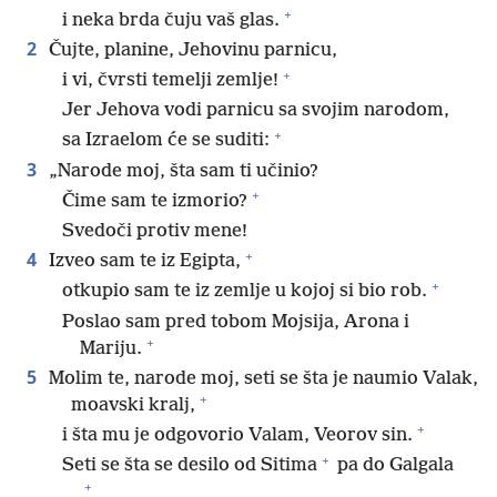
+
i neka brda čuju vaš glas.
2
Čujte, planine, Jehovinu parnicu,
+
i vi, čvrsti temelji zemlje!
Jer Jehova vodi parnicu sa svojim narodom,
+
sa Izraelom će se suditi:
3
„Narode moj, šta sam ti učinio?
+
Čime sam te izmorio?
Svedoči protiv mene!
+
4
Izveo sam te iz Egipta,
+
otkupio sam te iz zemlje u kojoj si bio rob.
Poslao sam pred tobom Mojsija, Arona i
+
Mariju.
5
Molim te, narode moj, seti se šta je naumio Valak,
+
moavski kralj,
+
i šta mu je odgovorio Valam, Veorov sin.
+
Seti se šta se desilo od Sitima
pa do Galgala
+