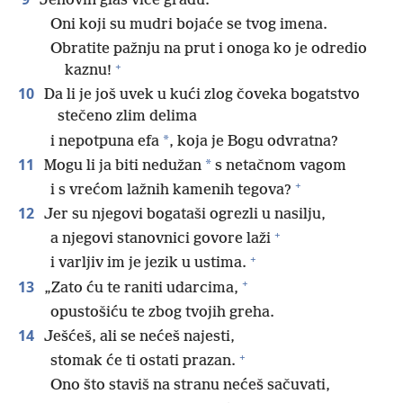
Jehovin glas viče gradu.
Oni koji su mudri bojaće se tvog imena.
Obratite pažnju na prut i onoga ko je odredio
+
kaznu!
10
Da li je još uvek u kući zlog čoveka bogatstvo
stečeno zlim delima
*
i nepotpuna efa
, koja je Bogu odvratna?
11
*
Mogu li ja biti nedužan
s netačnom vagom
+
i s vrećom lažnih kamenih tegova?
12
Jer su njegovi bogataši ogrezli u nasilju,
+
a njegovi stanovnici govore laži
+
i varljiv im je jezik u ustima.
+
13
„Zato ću te raniti udarcima,
opustošiću te zbog tvojih greha.
14
Ješćeš, ali se nećeš najesti,
+
stomak će ti ostati prazan.
Ono što staviš na stranu nećeš sačuvati,