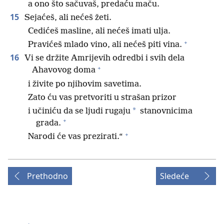
a ono što sačuvaš, predaću maču.
15
Sejaćeš, ali nećeš žeti.
Cedićeš masline, ali nećeš imati ulja.
+
Pravićeš mlado vino, ali nećeš piti vina.
16
Vi se držite Amrijevih odredbi i svih dela
+
Ahavovog doma
i živite po njihovim savetima.
Zato ću vas pretvoriti u strašan prizor
*
i učiniću da se ljudi rugaju
stanovnicima
+
grada.
+
Narodi će vas prezirati.“
Prethodno
Sledeće