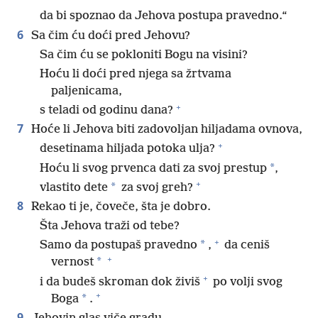
da bi spoznao da Jehova postupa pravedno.“
6
Sa čim ću doći pred Jehovu?
Sa čim ću se pokloniti Bogu na visini?
Hoću li doći pred njega sa žrtvama
paljenicama,
+
s teladi od godinu dana?
7
Hoće li Jehova biti zadovoljan hiljadama ovnova,
+
desetinama hiljada potoka ulja?
*
Hoću li svog prvenca dati za svoj prestup
,
+
*
vlastito dete
za svoj greh?
8
Rekao ti je, čoveče, šta je dobro.
Šta Jehova traži od tebe?
+
*
Samo da postupaš pravedno
,
da ceniš
+
*
vernost
+
i da budeš skroman dok živiš
po volji svog
+
*
Boga
.
9