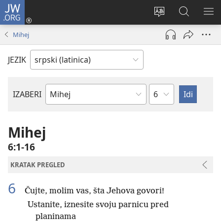
JW.ORG
Prijava
(otvara
Promeni
Pretraga
PRI
novi
jezik
sajta
ME
Mihej
prozor)
sajta
JW.ORG
JEZIK
Poglavlje
IZABERI
Biblijska
knjiga
Mihej
6:1-16
KRATAK PREGLED
6
Čujte, molim vas, šta Jehova govori!
Ustanite, iznesite svoju parnicu pred
planinama