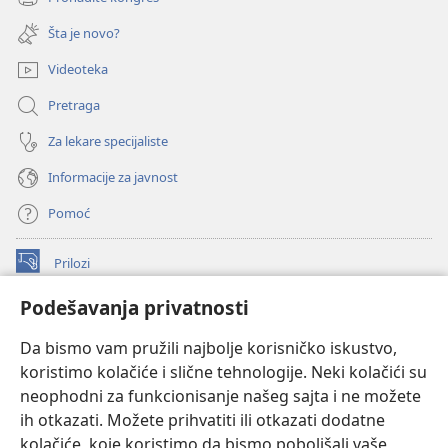
(otvara
prozor)
novi
Šta je novo?
prozor)
Videoteka
Pretraga
Za lekare specijaliste
Informacije za javnost
Pomoć
Prilozi
(otvara
novi
Podešavanja privatnosti
prozor)
ONLAJN BIBLIOTEKA Watchtower
(otvara
Da bismo vam pružili najbolje korisničko iskustvo,
novi
®
JW Hub
prozor)
koristimo kolačiće i slične tehnologije. Neki kolačići su
(otvara
novi
neophodni za funkcionisanje našeg sajta i ne možete
®
JW Library
prozor)
ih otkazati. Možete prihvatiti ili otkazati dodatne
kolačiće, koje koristimo da bismo poboljšali vaše