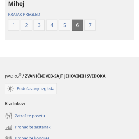
Mihej
Novi
Novi
svet
svet
KRATAK PREGLED
(revidirano
(revidirano
1
2
3
4
5
6
7
izdanje
izdanje
iz
iz
2019)
2019)
®
JW.ORG
/ ZVANIČNI VEB-SAJT JEHOVINIH SVEDOKA
Podešavanje izgleda
Brzi linkovi
Zatražite posetu
Pronađite sastanak
(otvara
novi
Pronađite kongres