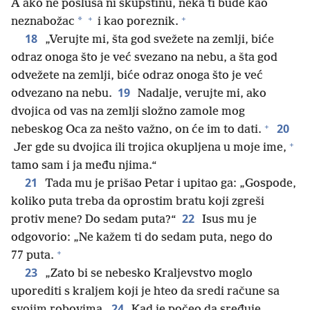
A ako ne posluša ni skupštinu, neka ti bude kao
+
+
*
neznabožac
i kao poreznik.
18
„Verujte mi, šta god svežete na zemlji, biće
odraz onoga što je već svezano na nebu, a šta god
odvežete na zemlji, biće odraz onoga što je već
19
odvezano na nebu.
Nadalje, verujte mi, ako
dvojica od vas na zemlji složno zamole mog
+
20
nebeskog Oca za nešto važno, on će im to dati.
+
Jer gde su dvojica ili trojica okupljena u moje ime,
tamo sam i ja među njima.“
21
Tada mu je prišao Petar i upitao ga: „Gospode,
koliko puta treba da oprostim bratu koji zgreši
22
protiv mene? Do sedam puta?“
Isus mu je
odgovorio: „Ne kažem ti do sedam puta, nego do
+
77 puta.
23
„Zato bi se nebesko Kraljevstvo moglo
uporediti s kraljem koji je hteo da sredi račune sa
24
svojim robovima.
Kad je počeo da sređuje