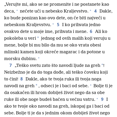
„Verujte mi, ako se ne promenite i ne postanete kao
+
+
4
deca,
nećete ući u nebesko Kraljevstvo.
Dakle,
ko bude ponizan kao ovo dete, on će biti najveći u
+
5
nebeskom Kraljevstvu.
I ko prihvata jedno
6
ovakvo dete u moje ime, prihvata i mene.
Ali ko
*
pokoleba u veri
jednog od ovih malih koji veruju u
mene, bolje bi mu bilo da mu se oko vrata obesi
mlinski kamen koji okreće magarac i da potone u
+
morsku dubinu.
7
*
„Teško svetu zato što navodi ljude na greh
!
Neizbežno je da do toga dođe, ali teško čoveku koji
8
to čini!
Dakle, ako te tvoja ruka ili tvoja noga
+
*
navodi na greh
, odseci je i baci od sebe.
Bolje ti je
da osakaćen ili hrom dobiješ život nego da sa obe
+
9
ruke ili obe noge budeš bačen u večnu vatru.
I
ako te tvoje oko navodi na greh, iskopaj ga i baci od
sebe. Bolje ti je da s jednim okom dobiješ život nego