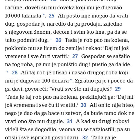
račune, doveli su mu čoveka koji mu je dugovao
25
*
10 000 talanata
.
Ali pošto nije mogao da vrati
dug, gospodar je naredio da ga prodaju, zajedno
s njegovom ženom, decom i svim što ima, pa da se
+
26
tako podmiri dug.
Tada je rob pao na kolena,
poklonio mu se licem do zemlje i rekao: ’Daj mi još
27
vremena i sve ću ti vratiti.‘
Gospodar se sažalio
na tog roba, pa mu je poništio dug i pustio ga da ide.
+
28
Ali taj rob je otišao i našao drugog roba koji
*
mu je dugovao 100 denara
. Zgrabio ga je i počeo da
29
ga davi, govoreći: ’Vrati sve što mi duguješ!‘
Tada je taj rob pao na kolena, preklinjući ga: ’Daj mi
30
još vremena i sve ću ti vratiti.‘
Ali on to nije hteo,
nego je dao da ga bace u zatvor, da bude tamo dok ne
31
vrati ono što mu duguje.
A kad su drugi robovi
videli šta se dogodilo, veoma su se ražalostili, pa su
32
otišli i sve ispričali gospodaru.
Tada ga je