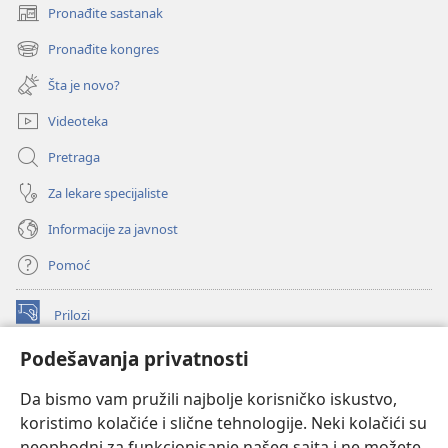
Pronađite sastanak
(otvara
novi
Pronađite kongres
(otvara
prozor)
novi
Šta je novo?
prozor)
Videoteka
Pretraga
Za lekare specijaliste
Informacije za javnost
Pomoć
Prilozi
(otvara
novi
Podešavanja privatnosti
prozor)
ONLAJN BIBLIOTEKA Watchtower
(otvara
Da bismo vam pružili najbolje korisničko iskustvo,
novi
®
JW Hub
prozor)
koristimo kolačiće i slične tehnologije. Neki kolačići su
(otvara
novi
neophodni za funkcionisanje našeg sajta i ne možete