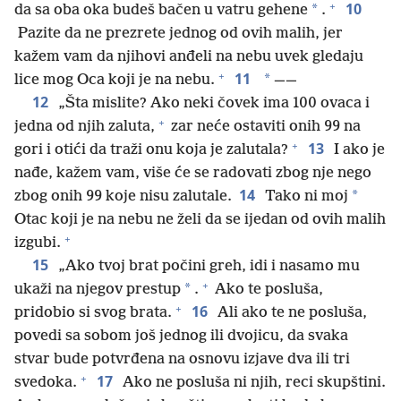
+
10
*
da sa oba oka budeš bačen u vatru gehene
.
Pazite da ne prezrete jednog od ovih malih, jer
kažem vam da njihovi anđeli na nebu uvek gledaju
+
11
*
lice mog Oca koji je na nebu.
——
12
„Šta mislite? Ako neki čovek ima 100 ovaca i
+
jedna od njih zaluta,
zar neće ostaviti onih 99 na
+
13
gori i otići da traži onu koja je zalutala?
I ako je
nađe, kažem vam, više će se radovati zbog nje nego
14
*
zbog onih 99 koje nisu zalutale.
Tako ni moj
Otac koji je na nebu ne želi da se ijedan od ovih malih
+
izgubi.
15
„Ako tvoj brat počini greh, idi i nasamo mu
+
*
ukaži na njegov prestup
.
Ako te posluša,
+
16
pridobio si svog brata.
Ali ako te ne posluša,
povedi sa sobom još jednog ili dvojicu, da svaka
stvar bude potvrđena na osnovu izjave dva ili tri
+
17
svedoka.
Ako ne posluša ni njih, reci skupštini.