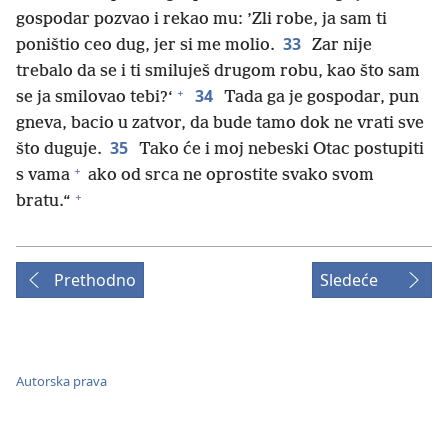
gospodar pozvao i rekao mu: ’Zli robe, ja sam ti
33
poništio ceo dug, jer si me molio.
Zar nije
trebalo da se i ti smiluješ drugom robu, kao što sam
+
34
se ja smilovao tebi?‘
Tada ga je gospodar, pun
gneva, bacio u zatvor, da bude tamo dok ne vrati sve
35
što duguje.
Tako će i moj nebeski Otac postupiti
+
s vama
ako od srca ne oprostite svako svom
+
bratu.“
Prethodno
Sledeće
Autorska prava