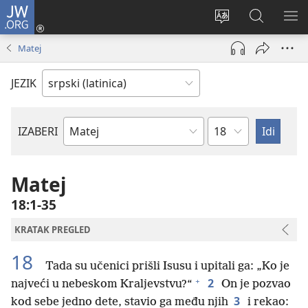
JW.ORG
Prijava
(otvara
Promeni
Pretraga
PRI
novi
jezik
sajta
ME
Matej
prozor)
sajta
JW.ORG
JEZIK
Poglavlje
IZABERI
Biblijska
knjiga
Matej
18:1-35
KRATAK PREGLED
18
Tada su učenici prišli Isusu i upitali ga: „Ko je
+
2
najveći u nebeskom Kraljevstvu?“
On je pozvao
3
kod sebe jedno dete, stavio ga među njih
i rekao: