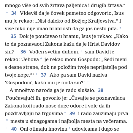
mnogo više od svih žrtava paljenica i drugih žrtava.“
+
34
Videvši da je čovek pametno odgovorio, Isus
mu je rekao: „Nisi daleko od Božjeg Kraljevstva.“ I
+
više niko nije imao hrabrosti da ga još nešto pita.
35
Dok je poučavao u hramu, Isus je rekao: „Kako
to da poznavaoci Zakona kažu da je Hrist Davidov
+
+
36
sin?
Vođen svetim duhom,
sam David je
*
rekao: ’Jehova
je rekao mom Gospodu: „Sedi meni
s desne strane, dok ne položim tvoje neprijatelje pod
+
37
tvoje noge.“ ‘
Ako ga sam David naziva
+
’Gospodom‘, kako mu je onda sin?“
38
A mnoštvo naroda ga je rado slušalo.
Poučavajući ih, govorio je: „Čuvajte se poznavalaca
Zakona koji rado nose duge odore i vole da ih
+
39
pozdravljaju na trgovima
i rado zauzimaju prva
*
mesta u sinagogama i najbolja mesta na večerama.
+
40
*
Oni otimaju imovinu
udovicama i dugo se