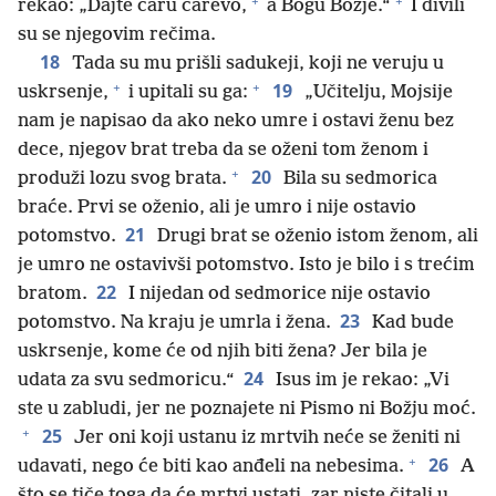
+
+
rekao: „Dajte caru carevo,
a Bogu Božje.“
I divili
su se njegovim rečima.
18
Tada su mu prišli sadukeji, koji ne veruju u
+
+
19
uskrsenje,
i upitali su ga:
„Učitelju, Mojsije
nam je napisao da ako neko umre i ostavi ženu bez
dece, njegov brat treba da se oženi tom ženom i
+
20
produži lozu svog brata.
Bila su sedmorica
braće. Prvi se oženio, ali je umro i nije ostavio
21
potomstvo.
Drugi brat se oženio istom ženom, ali
je umro ne ostavivši potomstvo. Isto je bilo i s trećim
22
bratom.
I nijedan od sedmorice nije ostavio
23
potomstvo. Na kraju je umrla i žena.
Kad bude
uskrsenje, kome će od njih biti žena? Jer bila je
24
udata za svu sedmoricu.“
Isus im je rekao: „Vi
ste u zabludi, jer ne poznajete ni Pismo ni Božju moć.
+
25
Jer oni koji ustanu iz mrtvih neće se ženiti ni
+
26
udavati, nego će biti kao anđeli na nebesima.
A
što se tiče toga da će mrtvi ustati, zar niste čitali u