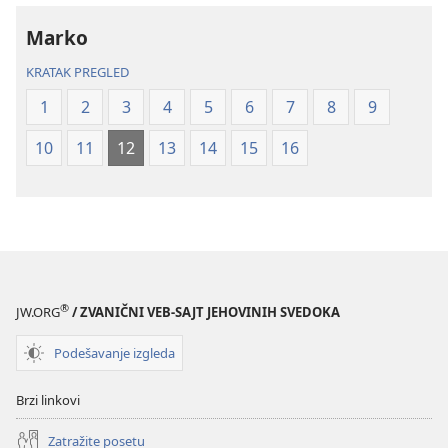
prevod
prevod
Marko
Novi
Novi
svet
svet
KRATAK PREGLED
(revidirano
(revidirano
1
2
3
4
5
6
7
8
9
izdanje
izdanje
iz
iz
10
11
12
13
14
15
16
2019)
2019)
®
JW.ORG
/ ZVANIČNI VEB-SAJT JEHOVINIH SVEDOKA
Podešavanje izgleda
Brzi linkovi
Zatražite posetu