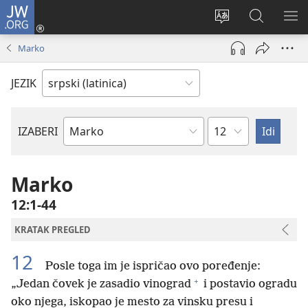
JW.ORG
Prijava
(otvara
Promeni
Pretraga
PRI
novi
jezik
sajta
ME
Marko
prozor)
sajta
JW.ORG
JEZIK
Poglavlje
IZABERI
Biblijska
knjiga
Marko
12:1-44
KRATAK PREGLED
12
Posle toga im je ispričao ovo poređenje:
+
„Jedan čovek je zasadio vinograd
i postavio ogradu
oko njega, iskopao je mesto za vinsku presu i