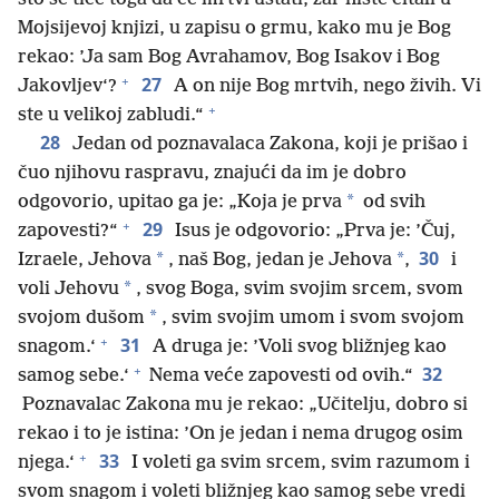
Mojsijevoj knjizi, u zapisu o grmu, kako mu je Bog
rekao: ’Ja sam Bog Avrahamov, Bog Isakov i Bog
+
27
Jakovljev‘?
A on nije Bog mrtvih, nego živih. Vi
+
ste u velikoj zabludi.“
28
Jedan od poznavalaca Zakona, koji je prišao i
čuo njihovu raspravu, znajući da im je dobro
*
odgovorio, upitao ga je: „Koja je prva
od svih
+
29
zapovesti?“
Isus je odgovorio: „Prva je: ’Čuj,
30
*
*
Izraele, Jehova
, naš Bog, jedan je Jehova
,
i
*
voli Jehovu
, svog Boga, svim svojim srcem, svom
*
svojom dušom
, svim svojim umom i svom svojom
+
31
snagom.‘
A druga je: ’Voli svog bližnjeg kao
+
32
samog sebe.‘
Nema veće zapovesti od ovih.“
Poznavalac Zakona mu je rekao: „Učitelju, dobro si
rekao i to je istina: ’On je jedan i nema drugog osim
+
33
njega.‘
I voleti ga svim srcem, svim razumom i
svom snagom i voleti bližnjeg kao samog sebe vredi