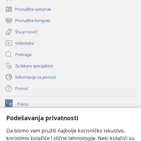
Pronađite sastanak
(otvara
novi
Pronađite kongres
(otvara
prozor)
novi
Šta je novo?
prozor)
Videoteka
Pretraga
Za lekare specijaliste
Informacije za javnost
Pomoć
Prilozi
(otvara
novi
Podešavanja privatnosti
prozor)
ONLAJN BIBLIOTEKA Watchtower
(otvara
Da bismo vam pružili najbolje korisničko iskustvo,
novi
®
JW Hub
prozor)
koristimo kolačiće i slične tehnologije. Neki kolačići su
(otvara