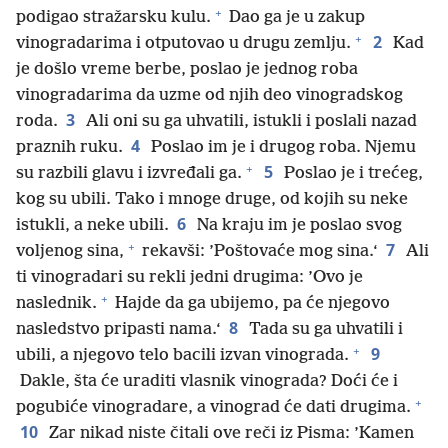
+
podigao stražarsku kulu.
Dao ga je u zakup
+
2
vinogradarima i otputovao u drugu zemlju.
Kad
je došlo vreme berbe, poslao je jednog roba
vinogradarima da uzme od njih deo vinogradskog
3
roda.
Ali oni su ga uhvatili, istukli i poslali nazad
4
praznih ruku.
Poslao im je i drugog roba. Njemu
+
5
su razbili glavu i izvređali ga.
Poslao je i trećeg,
kog su ubili. Tako i mnoge druge, od kojih su neke
6
istukli, a neke ubili.
Na kraju im je poslao svog
+
7
voljenog sina,
rekavši: ’Poštovaće mog sina.‘
Ali
ti vinogradari su rekli jedni drugima: ’Ovo je
+
naslednik.
Hajde da ga ubijemo, pa će njegovo
8
nasledstvo pripasti nama.‘
Tada su ga uhvatili i
+
9
ubili, a njegovo telo bacili izvan vinograda.
Dakle, šta će uraditi vlasnik vinograda? Doći će i
+
pogubiće vinogradare, a vinograd će dati drugima.
10
Zar nikad niste čitali ove reči iz Pisma: ’Kamen