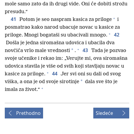
mole samo zato da ih drugi vide. Oni će dobiti strožu
presudu.“
+
41
Potom je seo naspram kasica za priloge
i
posmatrao kako narod ubacuje novac u kasice za
+
42
priloge. Mnogi bogataši su ubacivali mnogo.
Došla je jedna siromašna udovica i ubacila dva
+
43
*
novčića vrlo male vrednosti
.
Tada je pozvao
svoje učenike i rekao im: „Verujte mi, ova siromašna
udovica stavila je više od svih koji stavljaju novac u
+
44
kasice za priloge.
Jer svi oni su dali od svog
*
viška, a ona je od svoje sirotinje
dala sve što je
+
imala za život.“
Prethodno
Sledeće