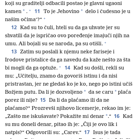
koji su graditelji odbacili postao je glavni ugaoni
+
11
*
*
kamen
.
To je Jehovino
delo i čudesno je u
+
našim očima‘?“
12
Kad su to čuli, hteli su da ga uhvate jer su
shvatili da je ispričao ovo poređenje imajući njih na
+
umu. Ali bojali su se naroda, pa su otišli.
13
Zatim su poslali k njemu neke fariseje i
Irodove pristalice da ga navedu da kaže nešto za šta
+
14
bi mogli da ga optuže.
Kad su došli, rekli su
mu: „Učitelju, znamo da govoriš istinu i da nisi
pristrastan, jer ne gledaš ko je ko, nego po istini učiš
*
*
Božjem putu. Da li je dozvoljeno
da se caru
plaća
15
porez ili nije?
Da li da plaćamo ili da ne
plaćamo?“ Prozrevši njihovo licemerje, rekao im je:
16
*
„Zašto me iskušavate? Pokažite mi denar
.“
Kad
su mu doneli denar, pitao ih je: „Čiji je ovo lik i
17
natpis?“ Odgovorili su: „Carev.“
Isus je tada