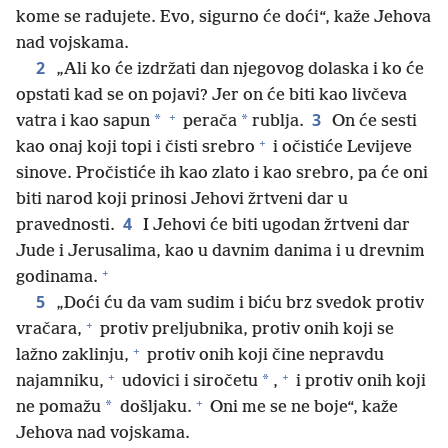
kome se radujete. Evo, sigurno će doći“, kaže Jehova
nad vojskama.
2
„Ali ko će izdržati dan njegovog dolaska i ko će
opstati kad se on pojavi? Jer on će biti kao livčeva
+
3
*
*
vatra i kao sapun
perača
rublja.
On će sesti
+
kao onaj koji topi i čisti srebro
i očistiće Levijeve
sinove. Pročistiće ih kao zlato i kao srebro, pa će oni
biti narod koji prinosi Jehovi žrtveni dar u
4
pravednosti.
I Jehovi će biti ugodan žrtveni dar
Jude i Jerusalima, kao u davnim danima i u drevnim
+
godinama.
5
„Doći ću da vam sudim i biću brz svedok protiv
+
vračara,
protiv preljubnika, protiv onih koji se
+
lažno zaklinju,
protiv onih koji čine nepravdu
+
+
*
najamniku,
udovici i siročetu
,
i protiv onih koji
+
*
ne pomažu
došljaku.
Oni me se ne boje“, kaže
Jehova nad vojskama.