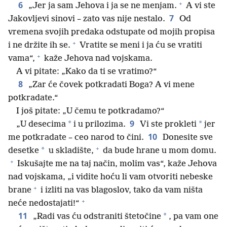
+
6
„Jer ja sam Jehova i ja se ne menjam.
A vi ste
7
Jakovljevi sinovi – zato vas nije nestalo.
Od
vremena svojih predaka odstupate od mojih propisa
+
i ne držite ih se.
Vratite se meni i ja ću se vratiti
+
vama“,
kaže Jehova nad vojskama.
A vi pitate: „Kako da ti se vratimo?“
8
„Zar će čovek potkradati Boga? A vi mene
potkradate.“
I još pitate: „U čemu te potkradamo?“
9
*
*
„U desecima
i u prilozima.
Vi ste prokleti
jer
10
me potkradate – ceo narod to čini.
Donesite sve
+
*
desetke
u skladište,
da bude hrane u mom domu.
+
Iskušajte me na taj način, molim vas“, kaže Jehova
nad vojskama, „i vidite hoću li vam otvoriti nebeske
+
brane
i izliti na vas blagoslov, tako da vam ništa
+
neće nedostajati!“
11
*
„Radi vas ću odstraniti štetočine
, pa vam one