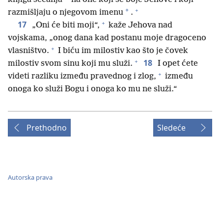
+
*
razmišljaju o njegovom imenu
.
+
17
„Oni će biti moji“,
kaže Jehova nad
vojskama, „onog dana kad postanu moje dragoceno
+
vlasništvo.
I biću im milostiv kao što je čovek
+
18
milostiv svom sinu koji mu služi.
I opet ćete
+
videti razliku između pravednog i zlog,
između
onoga ko služi Bogu i onoga ko mu ne služi.“
Prethodno
Sledeće
Autorska prava