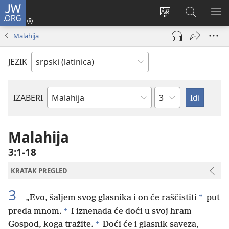
JW.ORG
Prijava
(otvara
Promeni
Pretraga
PRI
novi
jezik
sajta
ME
Malahija
prozor)
sajta
JW.ORG
JEZIK
Poglavlje
IZABERI
Biblijska
knjiga
Malahija
3:1-18
KRATAK PREGLED
3
*
„Evo, šaljem svog glasnika i on će raščistiti
put
+
preda mnom.
I iznenada će doći u svoj hram
+
Gospod, koga tražite.
Doći će i glasnik saveza,