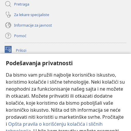
Pretraga
Za lekare specijaliste
Informacije za javnost
Pomoć
Prilozi
(otvara
novi
Podešavanja privatnosti
prozor)
ONLAJN BIBLIOTEKA Watchtower
(otvara
Da bismo vam pružili najbolje korisničko iskustvo,
novi
®
JW Hub
prozor)
koristimo kolačiće i slične tehnologije. Neki kolačići su
(otvara
novi
neophodni za funkcionisanje našeg sajta i ne možete
®
JW Library
prozor)
ih otkazati. Možete prihvatiti ili otkazati dodatne
kolačiće, koje koristimo da bismo poboljšali vaše
®
Watchtower Library
korisničko iskustvo. Ništa od tih informacija se neće
prodavati niti koristiti u marketinške svrhe. Pročitajte
i
Opšta pravila o korišćenju kolačića i sličnih