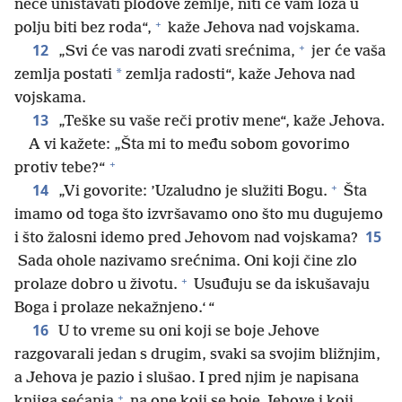
neće uništavati plodove zemlje, niti će vam loza u
+
polju biti bez roda“,
kaže Jehova nad vojskama.
+
12
„Svi će vas narodi zvati srećnima,
jer će vaša
*
zemlja postati
zemlja radosti“, kaže Jehova nad
vojskama.
13
„Teške su vaše reči protiv mene“, kaže Jehova.
A vi kažete: „Šta mi to među sobom govorimo
+
protiv tebe?“
+
14
„Vi govorite: ’Uzaludno je služiti Bogu.
Šta
imamo od toga što izvršavamo ono što mu dugujemo
15
i što žalosni idemo pred Jehovom nad vojskama?
Sada ohole nazivamo srećnima. Oni koji čine zlo
+
prolaze dobro u životu.
Usuđuju se da iskušavaju
Boga i prolaze nekažnjeno.‘ “
16
U to vreme su oni koji se boje Jehove
razgovarali jedan s drugim, svaki sa svojim bližnjim,
a Jehova je pazio i slušao. I pred njim je napisana
+
knjiga sećanja
na one koji se boje Jehove i koji