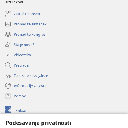
Brzi linkovi
Zatražite posetu
Pronađite sastanak
(otvara
novi
Pronađite kongres
(otvara
prozor)
novi
Šta je novo?
prozor)
Videoteka
Pretraga
Za lekare specijaliste
Informacije za javnost
Pomoć
Prilozi
(otvara
novi
Podešavanja privatnosti
prozor)
ONLAJN BIBLIOTEKA Watchtower