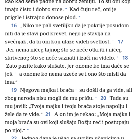
kao kad seme padne na dobru zemlju. To su oni koji
+
imaju čisto i dobro srce.
Kad čuju reč, oni je
+
prigrle i istrajno donose plod.
16
„Niko ne pali svetiljku da je pokrije posudom
niti da je stavi pod krevet, nego je stavlja na
+
17
svećnjak, da bi oni koji ulaze videli svetlost.
Jer nema ničeg tajnog što se neće otkriti i ničeg
+
18
skrivenog što se neće saznati i izaći na videlo.
Zato pazite kako slušate, jer onome ko ima daće se
+
još,
a onome ko nema uzeće se i ono što misli da
+
ima.“
+
19
Njegova majka i braća
su došli da ga vide, ali
+
20
zbog naroda nisu mogli da mu priđu.
Tada su
mu javili: „Tvoja majka i tvoja braća stoje napolju i
21
žele da te vide.“
A on im je rekao: „Moja majka i
moja braća su ovi koji slušaju Božju reč i postupaju
+
po njoj.“
22
Jednog dana je ušao sa svojim učenicima u