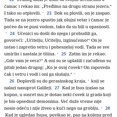
čamac i rekao im: „Pređimo na drugu stranu jezera.“
+
23
I tako su otplovili.
Dok su plovili, on je zaspao.
Tada se na jezero spustio jak olujni vetar i čamac je
počeo da se puni vodom, tako da su bili u opasnosti.
+
24
Učenici su došli do njega i probudili ga,
govoreći: „Učitelju, Učitelju, izginućemo!“ On je
ustao i zapretio vetru i pobesneloj vodi. Tada se sve
+
25
umirilo i nastala je tišina.
Zatim im je rekao:
„Gde vam je vera?“ A oni su se uplašili i začuđeno su
pitali jedan drugog: „Ko je ovaj čovek? On zapoveda
+
čak i vetru i vodi i oni ga slušaju.“
+
26
Doplovili su do gerasinskog kraja,
koji se
27
nalazi nasuprot Galileji.
Kad je Isus izašao na
kopno, u susret mu je došao neki čovek iz grada koji
je bio opsednut demonima. Već duže vreme nije
+
28
nosio odeću i nije živeo u kući nego na groblju.
Kad je ugledao Isusa, povikao je, pao na kolena pred