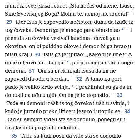
njim i iz sveg glasa rekao: „Šta hoćeš od mene, Isuse,
+
Sine Svevišnjeg Boga? Molim te, nemoj me mučiti!“
29
(Jer Isus je zapovedio nečistom duhu da izađe iz
+
*
tog čoveka. Demon ga je mnogo puta obuzimao
i
premda su čoveka vezivali lancima i čuvali ga u
okovima, on bi pokidao okove i demon bi ga terao u
30
pusti kraj.)
Isus ga je upitao: „Kako ti je ime?“ A
*
on je odgovorio: „Legija“
, jer je u njega ušlo mnogo
31
demona.
Oni su preklinjali Isusa da im ne
+
32
zapovedi da odu u bezdan.
A tamo na gori
+
paslo je veliko krdo svinja.
I preklinjali su ga da im
+
33
dopusti da uđu u njih. On im je to dopustio.
Tada su demoni izašli iz tog čoveka i ušli u svinje, i
34
krdo je jurnulo preko litice u jezero i utopilo se.
Kad su svinjari videli šta se dogodilo, pobegli su i
razglasili to po gradu i okolini.
35
Tada su ljudi pošli da vide šta se dogodilo.