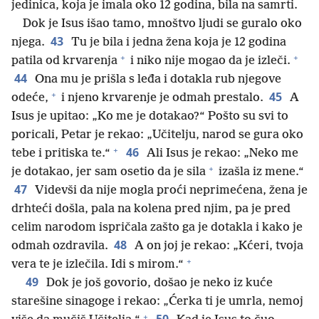
jedinica, koja je imala oko 12 godina, bila na samrti.
Dok je Isus išao tamo, mnoštvo ljudi se guralo oko
43
njega.
Tu je bila i jedna žena koja je 12 godina
+
+
patila od krvarenja
i niko nije mogao da je izleči.
44
Ona mu je prišla s leđa i dotakla rub njegove
+
45
odeće,
i njeno krvarenje je odmah prestalo.
A
Isus je upitao: „Ko me je dotakao?“ Pošto su svi to
poricali, Petar je rekao: „Učitelju, narod se gura oko
+
46
tebe i pritiska te.“
Ali Isus je rekao: „Neko me
+
je dotakao, jer sam osetio da je sila
izašla iz mene.“
47
Videvši da nije mogla proći neprimećena, žena je
drhteći došla, pala na kolena pred njim, pa je pred
celim narodom ispričala zašto ga je dotakla i kako je
48
odmah ozdravila.
A on joj je rekao: „Kćeri, tvoja
+
vera te je izlečila. Idi s mirom.“
49
Dok je još govorio, došao je neko iz kuće
starešine sinagoge i rekao: „Ćerka ti je umrla, nemoj
+