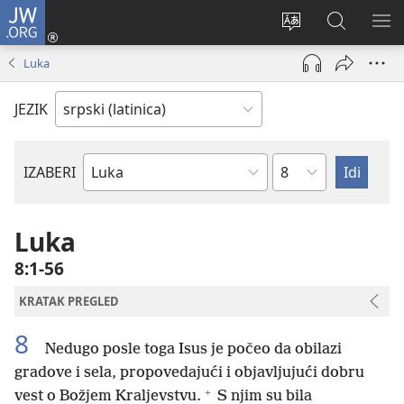
JW.ORG
Prijava
(otvara
Promeni
Pretraga
PRI
novi
jezik
sajta
ME
Luka
prozor)
sajta
JW.ORG
JEZIK
Poglavlje
IZABERI
Biblijska
knjiga
Luka
8:1-56
KRATAK PREGLED
8
Nedugo posle toga Isus je počeo da obilazi
gradove i sela, propovedajući i objavljujući dobru
+
vest o Božjem Kraljevstvu.
S njim su bila