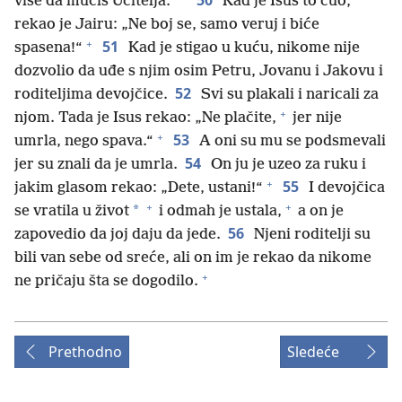
50
više da mučiš Učitelja.“
Kad je Isus to čuo,
rekao je Jairu: „Ne boj se, samo veruj i biće
+
51
spasena!“
Kad je stigao u kuću, nikome nije
dozvolio da uđe s njim osim Petru, Jovanu i Jakovu i
52
roditeljima devojčice.
Svi su plakali i naricali za
+
njom. Tada je Isus rekao: „Ne plačite,
jer nije
+
53
umrla, nego spava.“
A oni su mu se podsmevali
54
jer su znali da je umrla.
On ju je uzeo za ruku i
+
55
jakim glasom rekao: „Dete, ustani!“
I devojčica
+
+
*
se vratila u život
i odmah je ustala,
a on je
56
zapovedio da joj daju da jede.
Njeni roditelji su
bili van sebe od sreće, ali on im je rekao da nikome
+
ne pričaju šta se dogodilo.
Prethodno
Sledeće