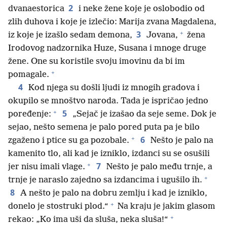
2
dvanaestorica
i neke žene koje je oslobodio od
zlih duhova i koje je izlečio: Marija zvana Magdalena,
+
3
iz koje je izašlo sedam demona,
Jovana,
žena
Irodovog nadzornika Huze, Susana i mnoge druge
žene. One su koristile svoju imovinu da bi im
+
pomagale.
4
Kod njega su došli ljudi iz mnogih gradova i
okupilo se mnoštvo naroda. Tada je ispričao jedno
+
5
poređenje:
„Sejač je izašao da seje seme. Dok je
sejao, nešto semena je palo pored puta pa je bilo
+
6
zgaženo i ptice su ga pozobale.
Nešto je palo na
kamenito tlo, ali kad je izniklo, izdanci su se osušili
+
7
jer nisu imali vlage.
Nešto je palo među trnje, a
+
trnje je naraslo zajedno sa izdancima i ugušilo ih.
8
A nešto je palo na dobru zemlju i kad je izniklo,
+
donelo je stostruki plod.“
Na kraju je jakim glasom
+
rekao: „Ko ima uši da sluša, neka sluša!“