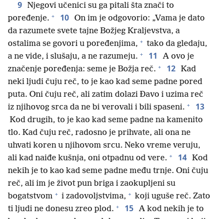
9
Njegovi učenici su ga pitali šta znači to
+
10
poređenje.
On im je odgovorio: „Vama je dato
da razumete svete tajne Božjeg Kraljevstva, a
+
ostalima se govori u poređenjima,
tako da gledaju,
+
11
a ne vide, i slušaju, a ne razumeju.
A ovo je
+
12
značenje poređenja: seme je Božja reč.
Kad
neki ljudi čuju reč, to je kao kad seme padne pored
puta. Oni čuju reč, ali zatim dolazi Đavo i uzima reč
+
13
iz njihovog srca da ne bi verovali i bili spaseni.
Kod drugih, to je kao kad seme padne na kamenito
tlo. Kad čuju reč, radosno je prihvate, ali ona ne
uhvati koren u njihovom srcu. Neko vreme veruju,
+
14
ali kad naiđe kušnja, oni otpadnu od vere.
Kod
nekih je to kao kad seme padne među trnje. Oni čuju
reč, ali im je život pun briga i zaokupljeni su
+
+
bogatstvom
i zadovoljstvima,
koji uguše reč. Zato
+
15
ti ljudi ne donesu zreo plod.
A kod nekih je to