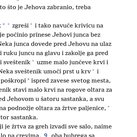
što što je Jehova zabranio, treba
+
+
*
k
zgreši
i tako navuče krivicu na
je počinio prinese Jehovi junca bez
eka junca dovede pred Jehovu na ulaz
 ruku juncu na glavu i zakolje ga pred
+
 sveštenik
uzme malo junčeve krvi i
+
eka sveštenik umoči prst u krv
i
*
poškropi
ispred zavese svetog mesta,
nik stavi malo krvi na rogove oltara za
red Jehovom u šatoru sastanka, a svu
+
 na podnožje oltara za žrtve paljenice,
ator sastanka.
 je žrtva za greh izvadi sve salo, naime
9
alo na crevima,
oba bubrega sa