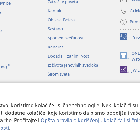
Zatražite posetu
prozor)
zivnice
Za lek
Kontakt
a
Obilasci Betela
Pom
Sastanci
e
Prilo
Spomen-svečanost
(otvara
novi
Kongresi
prozor)
ONL
Događaji i zanimljivosti
(otvara
Wat
novi
Iz života Jehovinih svedoka
®
ting
JW L
prozor)
Širom sveta
e
anje Svetog pisma
tvo, koristimo kolačiće i slične tehnologije. Neki kolačići s
ati dodatne kolačiće, koje koristimo da bismo poboljšali vaše
svrhe. Pročitajte i
Opšta pravila o korišćenju kolačića i sličn
osti
.
le and Tract Society of Pennsylvania.
PRAVILA KORIŠĆENJA
|
PRIVATNOS