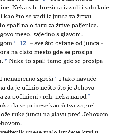
bine. Neka s bubrezima izvadi i salo koje
 kao što se vadi iz junca za žrtvu
o spali na oltaru za žrtve paljenice.
jegovo meso, zajedno s glavom,
12
+
legom
– sve što ostane od junca –
ora na čisto mesto gde se prosipa
+
a.
Neka to spali tamo gde se prosipa
+
od nenamerno zgreši
i tako navuče
a da je učinio nešto što je Jehova
*
a za počinjeni greh, neka narod
nka da se prinese kao žrtva za greh.
lože ruke juncu na glavu pred Jehovom
Jehovom.
veštenik unese malo junčeve krvi u