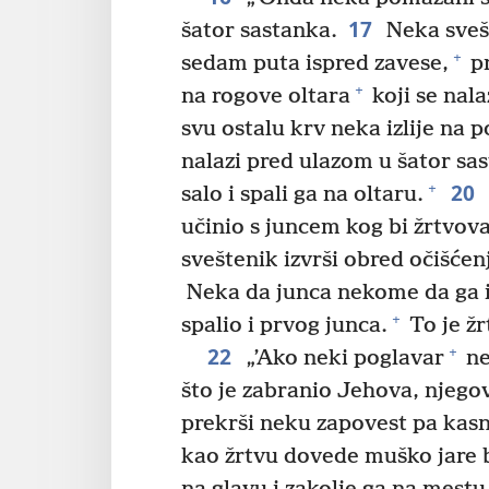
17
šator sastanka.
Neka svešt
+
sedam puta ispred zavese,
p
+
na rogove oltara
koji se nal
svu ostalu krv neka izlije na p
nalazi pred ulazom u šator sa
20
+
salo i spali ga na oltaru.
učinio s juncem kog bi žrtvova
sveštenik izvrši obred očišćen
Neka da junca nekome da ga iz
+
spalio i prvog junca.
To je žr
22
+
„’Ako neki poglavar
ne
što je zabranio Jehova, njegov
prekrši neku zapovest pa kasn
kao žrtvu dovede muško jare 