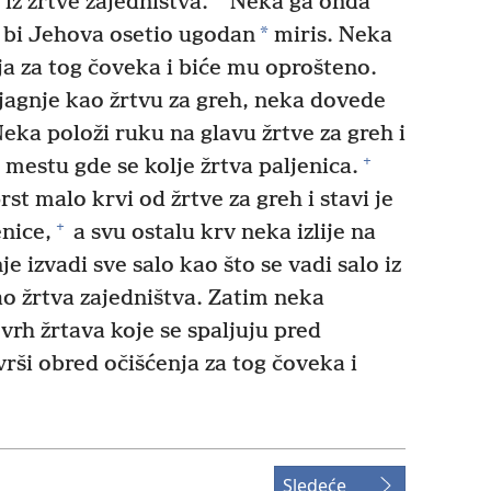
 iz žrtve zajedništva.
Neka ga onda
*
o bi Jehova osetio ugodan
miris. Neka
ja za tog čoveka i biće mu oprošteno.
e jagnje kao žrtvu za greh, neka dovede
eka položi ruku na glavu žrtve za greh i
+
 mestu gde se kolje žrtva paljenica.
t malo krvi od žrtve za greh i stavi je
+
enice,
a svu ostalu krv neka izlije na
je izvadi sve salo kao što se vadi salo iz
ao žrtva zajedništva. Zatim neka
ovrh žrtava koje se spaljuju pred
rši obred očišćenja za tog čoveka i
Sledeće