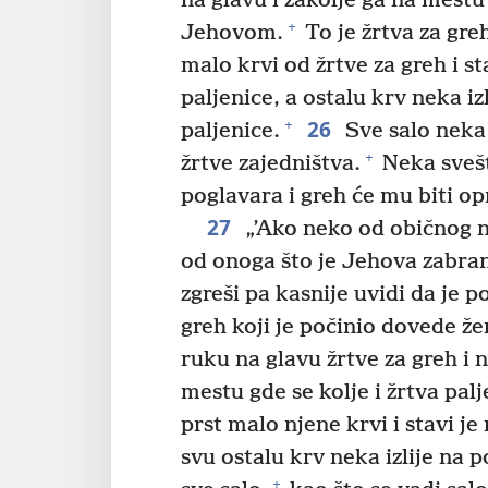
na glavu i zakolje ga na mestu
+
Jehovom.
To je žrtva za gre
malo krvi od žrtve za greh i st
paljenice, a ostalu krv neka iz
26
+
paljenice.
Sve salo neka 
+
žrtve zajedništva.
Neka svešt
poglavara i greh će mu biti op
27
„’Ako neko od običnog n
od onoga što je Jehova zabran
zgreši pa kasnije uvidi da je 
greh koji je počinio dovede ž
ruku na glavu žrtve za greh i 
mestu gde se kolje i žrtva palj
prst malo njene krvi i stavi je
svu ostalu krv neka izlije na 
+