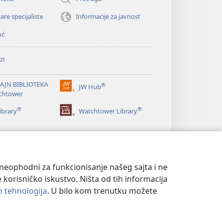
are specijaliste
Informacije za javnost
oć
zi
AJN BIBLIOTEKA
®
JW Hub
(otvara
chtower
novi
®
®
prozor)
ibrary
Watchtower Library
u neophodni za funkcionisanje našeg sajta i ne
 korisničko iskustvo. Ništa od tih informacija
ih tehnologija
. U bilo kom trenutku možete
T
|
PODEŠAVANjE PRIVATNOSTI