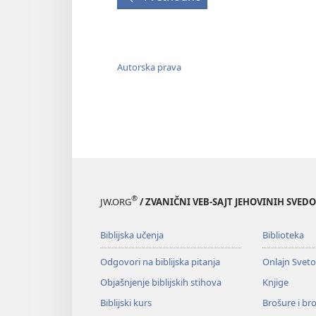
Autorska prava
®
JW.ORG
/ ZVANIČNI VEB-SAJT JEHOVINIH SVED
Biblijska učenja
Biblioteka
Odgovori na biblijska pitanja
Onlajn Svet
Objašnjenje biblijskih stihova
Knjige
Biblijski kurs
Brošure i br