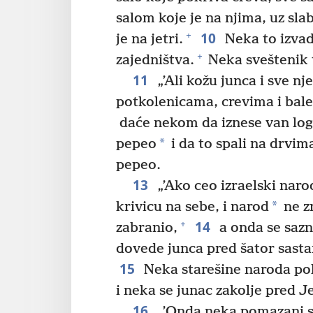
salom koje je na njima, uz sla
10
+
je na jetri.
Neka to izvadi
+
zajedništva.
Neka sveštenik t
11
„’Ali kožu junca i sve n
potkolenicama, crevima i ba
daće nekom da iznese van log
*
pepeo
i da to spali na drvim
pepeo.
13
„’Ako ceo izraelski nar
*
krivicu na sebe, i narod
ne zn
14
+
zabranio,
a onda se sazn
dovede junca pred šator sasta
15
Neka starešine naroda po
i neka se junac zakolje pred 
16
„’Onda neka pomazani s