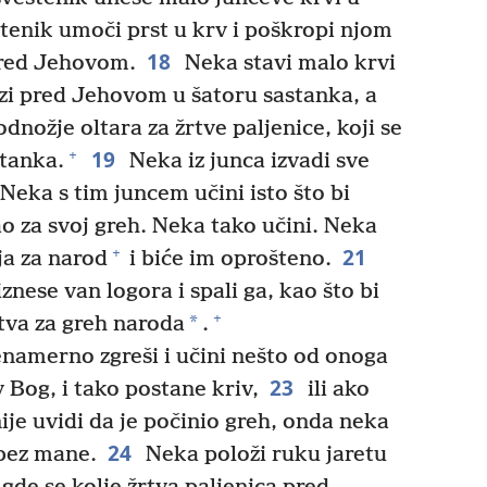
enik umoči prst u krv i poškropi njom
18
red Jehovom.
Neka stavi malo krvi
azi pred Jehovom u šatoru sastanka, a
odnožje oltara za žrtve paljenice, koji se
19
+
stanka.
Neka iz junca izvadi sve
Neka s tim juncem učini isto što bi
o za svoj greh. Neka tako učini. Neka
21
+
ja za narod
i biće im oprošteno.
nese van logora i spali ga, kao što bi
+
*
tva za greh naroda
.
namerno zgreši i učini nešto od onoga
23
 Bog, i tako postane kriv,
ili ako
ije uvidi da je počinio greh, onda neka
24
bez mane.
Neka položi ruku jaretu