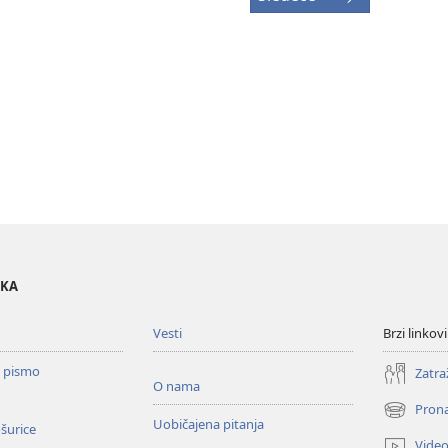
OKA
Vesti
Brzi linkovi
o pismo
Zatra
O nama
Prona
(otvara
Uobičajena pitanja
ošurice
novi
Vide