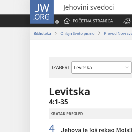
JW.ORG
Jehovini svedoci
POČETNA STRANICA
Biblioteka
Onlajn Sveto pismo
Prevod Novi svet
IZABERI
Biblijska
knjiga
Levitska
4:1-35
KRATAK PREGLED
4
Jehova je još rekao Mojsi