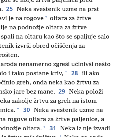
 gde se kolje žrtva paljenica pred
25
h.
Neka sveštenik uzme na prst
+
avi je na rogove
oltara za žrtve
lije na podnožje oltara za žrtve
spali na oltaru kao što se spaljuje salo
enik izvrši obred očišćenja za
rošten.
aroda nenamerno zgreši učinivši nešto
28
+
io i tako postane kriv,
ili ako
počinio greh, onda neka kao žrtvu za
29
ensko jare bez mane.
Neka položi
neka zakolje žrtvu za greh na istom
30
+
enica.
Neka sveštenik uzme na
 na rogove oltara za žrtve paljenice, a
31
+
podnožje oltara.
Neka iz nje izvadi
+