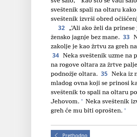
sve salo,
kao što se vadi salo
sveštenik spali na oltaru kak
sveštenik izvrši obred očišćen
32
„’Ali ako želi da prines
33
žensko jagnje bez mane.
N
zakolje je kao žrtvu za greh na
34
Neka sveštenik uzme na prs
na rogove oltara za žrtve palj
35
podnožje oltara.
Neka iz n
mladog ovna koji se prinosi k
sveštenik to spali na oltaru p
+
Jehovom.
Neka sveštenik izv
+
greh će mu biti oprošten.
Prethodno