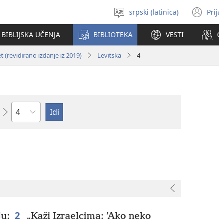
srpski (latinica)
Pri
Izaberi
(o
jezik
no
BIBLIJSKA UČENJA
BIBLIOTEKA
VESTI
pr
 (revidirano izdanje iz 2019)
Levitska
4
Poglavlje
2
ju:
„Kaži Izraelcima: ’Ako neko