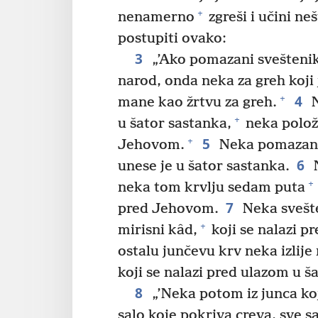
+
nenamerno
zgreši i učini ne
postupiti ovako:
3
„’Ako pomazani svešteni
narod, onda neka za greh koji 
4
+
mane kao žrtvu za greh.
N
+
u šator sastanka,
neka položi
5
+
Jehovom.
Neka pomazani
6
unese je u šator sastanka.
N
+
neka tom krvlju sedam puta
7
pred Jehovom.
Neka svešte
+
mirisni kâd,
koji se nalazi p
ostalu junčevu krv neka izlije
koji se nalazi pred ulazom u š
8
„’Neka potom iz junca koji
salo koje pokriva creva, sve s