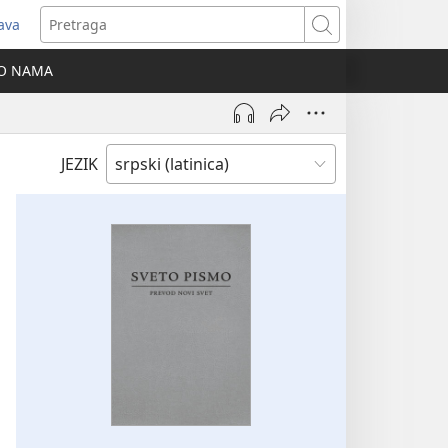
java
tvara
Pretraga
vi
O NAMA
ozor)
JEZIK