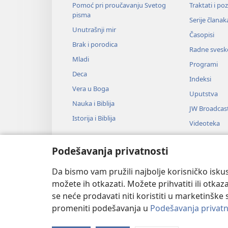
Pomoć pri proučavanju Svetog
Traktati i po
pisma
Serije članak
Unutrašnji mir
Časopisi
Brak i porodica
Radne svesk
Mladi
Programi
Deca
Indeksi
Vera u Boga
Uputstva
Nauka i Biblija
JW Broadcas
Istorija i Biblija
Videoteka
Muzika
Podešavanja privatnosti
Audio-dram
Dramsko čit
Da bismo vam pružili najbolje korisničko iskus
možete ih otkazati. Možete prihvatiti ili otkaz
se neće prodavati niti koristiti u marketinške 
promeniti podešavanja u
Podešavanja privatn
Copyright
© 2026 Watch Tower Bib