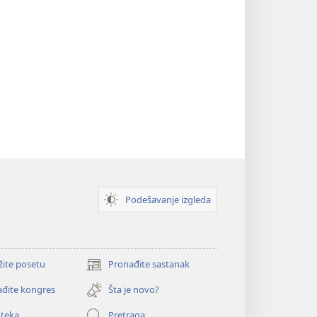
Podešavanje izgleda
žite posetu
Pronađite sastanak
(otvara
novi
đite kongres
Šta je novo?
prozor)
oteka
Pretraga