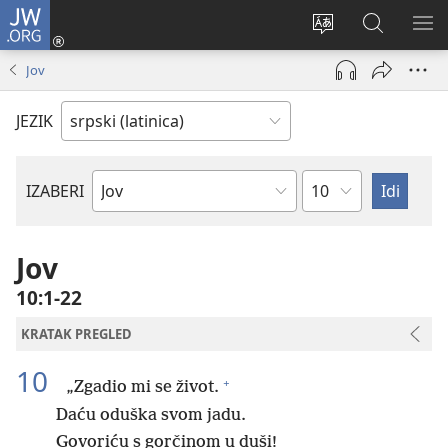
JW.ORG
Prijava
(otvara
Promeni
Pretraga
PRI
novi
jezik
sajta
ME
Jov
prozor)
sajta
JW.ORG
JEZIK
Poglavlje
IZABERI
Biblijska
knjiga
Jov
10:1-22
KRATAK PREGLED
10
+
„Zgadio mi se život.
Daću oduška svom jadu.
Govoriću s gorčinom u duši!