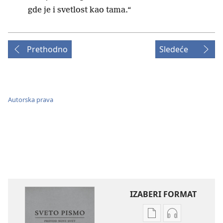
gde je i svetlost kao tama.“
Prethodno
Sledeće
Autorska prava
IZABERI FORMAT
Formati
Formati