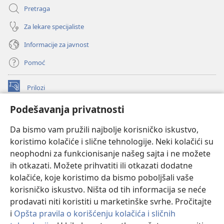
Pretraga
Za lekare specijaliste
Informacije za javnost
Pomoć
Prilozi
(otvara
novi
Podešavanja privatnosti
prozor)
ONLAJN BIBLIOTEKA Watchtower
(otvara
Da bismo vam pružili najbolje korisničko iskustvo,
novi
®
JW Hub
prozor)
koristimo kolačiće i slične tehnologije. Neki kolačići su
(otvara
novi
neophodni za funkcionisanje našeg sajta i ne možete
®
JW Library
prozor)
ih otkazati. Možete prihvatiti ili otkazati dodatne
kolačiće, koje koristimo da bismo poboljšali vaše
®
Watchtower Library
korisničko iskustvo. Ništa od tih informacija se neće
prodavati niti koristiti u marketinške svrhe. Pročitajte
i
Opšta pravila o korišćenju kolačića i sličnih