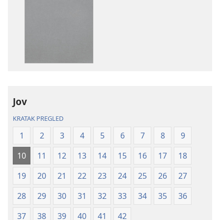
za
za
preuzimanje
preuzimanje
elektronskih
audio-
publikacija
sadržaja
Sveto
Sveto
pismo
pismo
–
–
prevod
prevod
Jov
Novi
Novi
svet
svet
KRATAK PREGLED
(revidirano
(revidirano
1
2
3
4
5
6
7
8
9
izdanje
izdanje
iz
iz
10
11
12
13
14
15
16
17
18
2019)
2019)
19
20
21
22
23
24
25
26
27
28
29
30
31
32
33
34
35
36
37
38
39
40
41
42