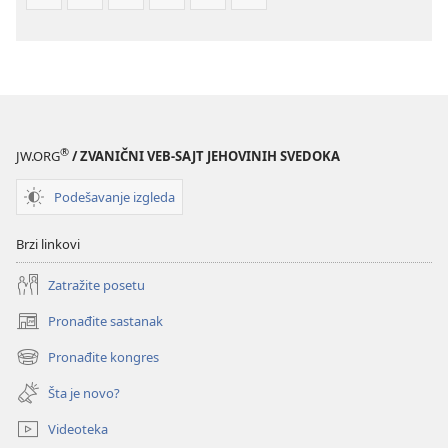
®
JW.ORG
/ ZVANIČNI VEB-SAJT JEHOVINIH SVEDOKA
Podešavanje izgleda
Brzi linkovi
Zatražite posetu
Pronađite sastanak
(otvara
novi
Pronađite kongres
(otvara
prozor)
novi
Šta je novo?
prozor)
Videoteka