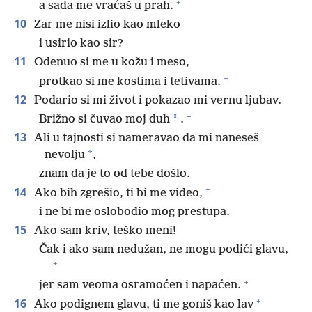
+
a sada me vraćaš u prah.
10
Zar me nisi izlio kao mleko
i usirio kao sir?
11
Odenuo si me u kožu i meso,
+
protkao si me kostima i tetivama.
12
Podario si mi život i pokazao mi vernu ljubav.
+
*
Brižno si čuvao moj duh
.
13
Ali u tajnosti si nameravao da mi naneseš
*
nevolju
,
znam da je to od tebe došlo.
+
14
Ako bih zgrešio, ti bi me video,
i ne bi me oslobodio mog prestupa.
15
Ako sam kriv, teško meni!
Čak i ako sam nedužan, ne mogu podići glavu,
+
+
jer sam veoma osramoćen i napaćen.
+
16
Ako podignem glavu, ti me goniš kao lav