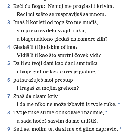
2
Reći ću Bogu: ’Nemoj me proglasiti krivim.
Reci mi zašto se raspravljaš sa mnom.
3
Imaš li koristi od toga što me mučiš,
+
što prezireš delo svojih ruku,
a blagonaklono gledaš na namere zlih?
4
Gledaš li ti ljudskim očima?
Vidiš li ti kao što smrtni čovek vidi?
5
Da li su tvoji dani kao dani smrtnika
+
i tvoje godine kao čovečje godine,
6
pa istražuješ moj prestup
+
i tragaš za mojim grehom?
+
7
Znaš da nisam kriv
+
i da me niko ne može izbaviti iz tvoje ruke.
+
8
Tvoje ruke su me oblikovale i načinile,
a sada hoćeš sasvim da me uništiš.
+
9
Seti se, molim te, da si me od gline napravio,