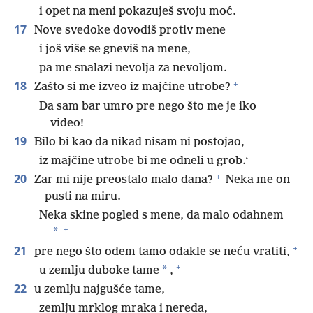
i opet na meni pokazuješ svoju moć.
17
Nove svedoke dovodiš protiv mene
i još više se gneviš na mene,
pa me snalazi nevolja za nevoljom.
+
18
Zašto si me izveo iz majčine utrobe?
Da sam bar umro pre nego što me je iko
video!
19
Bilo bi kao da nikad nisam ni postojao,
iz majčine utrobe bi me odneli u grob.‘
+
20
Zar mi nije preostalo malo dana?
Neka me on
pusti na miru.
Neka skine pogled s mene, da malo odahnem
+
*
+
21
pre nego što odem tamo odakle se neću vratiti,
+
*
u zemlju duboke tame
,
22
u zemlju najgušće tame,
zemlju mrklog mraka i nereda,