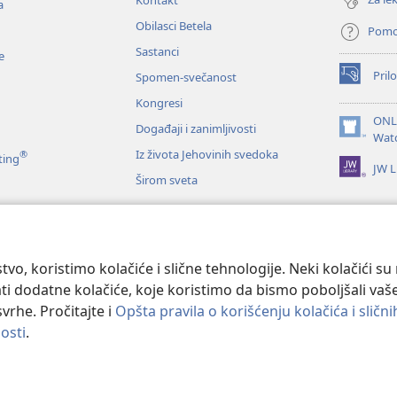
a
Obilasci Betela
Pom
Sastanci
e
Prilo
Spomen-svečanost
(otvara
novi
Kongresi
prozor)
ONL
Događaji i zanimljivosti
(otvara
Wat
novi
Iz života Jehovinih svedoka
®
ting
JW L
prozor)
Širom sveta
e
anje Svetog pisma
tvo, koristimo kolačiće i slične tehnologije. Neki kolačići s
ati dodatne kolačiće, koje koristimo da bismo poboljšali vaše
svrhe. Pročitajte i
Opšta pravila o korišćenju kolačića i sličn
osti
.
le and Tract Society of Pennsylvania.
PRAVILA KORIŠĆENJA
|
PRIVATNOS