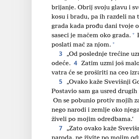
brijanje. Obrij svoju glavu i 
kosu i bradu, pa ih razdeli na t
grada kada prođu dani tvoje 
+
saseci je mačem oko grada.
P
+
poslati mač za njom.
3
„Od poslednje trećine uzm
4
odeće.
Zatim uzmi još malo 
vatra će se proširiti na ceo iz
5
„Ovako kaže Svevišnji Go
Postavio sam ga usred drugih
On se pobunio protiv mojih za
nego narodi i zemlje oko njega
živeli po mojim odredbama.‘
7
„Zato ovako kaže Svevišn
naroda, ne živite po mojim od