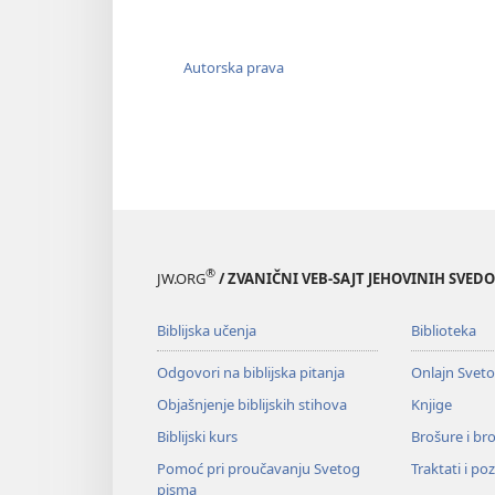
Autorska prava
®
JW.ORG
/ ZVANIČNI VEB-SAJT JEHOVINIH SVED
Biblijska učenja
Biblioteka
Odgovori na biblijska pitanja
Onlajn Svet
Objašnjenje biblijskih stihova
Knjige
Biblijski kurs
Brošure i br
Pomoć pri proučavanju Svetog
Traktati i po
pisma