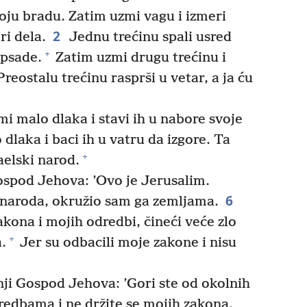
svoju bradu. Zatim uzmi vagu i izmeri
2
ri dela.
Jednu trećinu spali usred
+
opsade.
Zatim uzmi drugu trećinu i
reostalu trećinu rasprši u vetar, a ja ću
i malo dlaka i stavi ih u nabore svoje
dlaka i baci ih u vatru da izgore. Ta
+
raelski narod.
spod Jehova: ’Ovo je Jerusalim.
6
 naroda, okružio sam ga zemljama.
kona i mojih odredbi, čineći veće zlo
+
.
Jer su odbacili moje zakone i nisu
ji Gospod Jehova: ’Gori ste od okolnih
redbama i ne držite se mojih zakona,