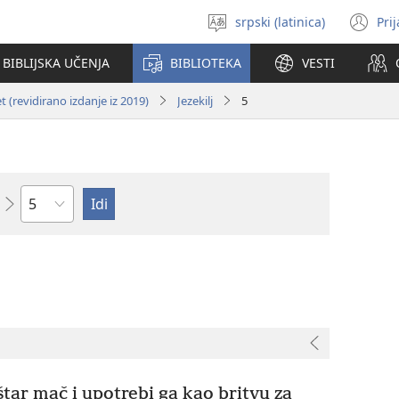
srpski (latinica)
Pri
Izaberi
(o
jezik
no
BIBLIJSKA UČENJA
BIBLIOTEKA
VESTI
pr
 (revidirano izdanje iz 2019)
Jezekilj
5
Poglavlje
štar mač i upotrebi ga kao britvu za