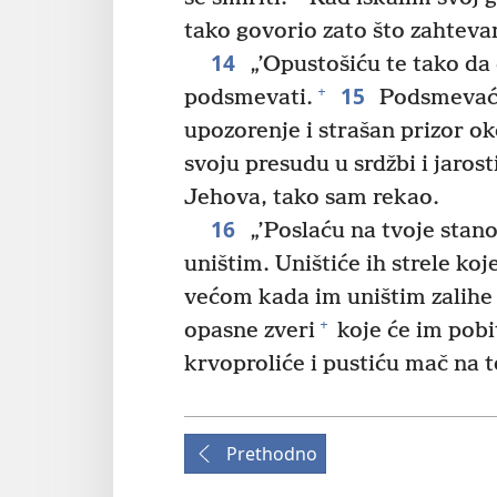
tako govorio zato što zahtev
14
„’Opustošiću te tako da ć
15
+
podsmevati.
Podsmevaće 
upozorenje i strašan prizor o
svoju presudu u srdžbi i jaros
Jehova, tako sam rekao.
16
„’Poslaću na tvoje stano
uništim. Uništiće ih strele koje
većom kada im uništim zalihe
+
opasne zveri
koje će im pobi
krvoproliće i pustiću mač na t
Prethodno