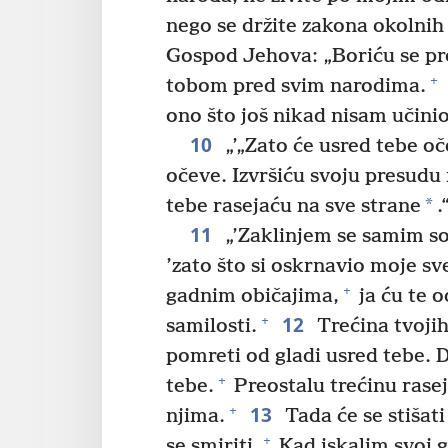
nego se držite zakona okolnih
Gospod Jehova: „Boriću se pro
+
tobom pred svim narodima.
ono što još nikad nisam učinio,
10
„’„Zato će usred tebe oče
očeve. Izvršiću svoju presudu
*
tebe rasejaću na sve strane
.“
11
„’Zaklinjem se samim s
’zato što si oskrnavio moje sv
+
gadnim običajima,
ja ću te o
12
+
samilosti.
Trećina tvoji
pomreti od gladi usred tebe. 
+
tebe.
Preostalu trećinu rase
13
+
njima.
Tada će se stišati
+
se smiriti.
Kad iskalim svoj g