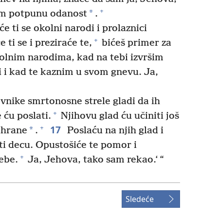
+
*
am potpunu odanost
.
e ti se okolni narodi i prolaznici
+
ti se i preziraće te,
bićeš primer za
kolnim narodima, kad na tebi izvršim
ti i kad te kaznim u svom gnevu. Ja,
vnike smrtonosne strele gladi da ih
+
 ću poslati.
Njihovu glad ću učiniti još
17
+
*
 hrane
.
Poslaću na njih glad i
ti decu. Opustošiće te pomor i
+
ebe.
Ja, Jehova, tako sam rekao.‘ “
Sledeće