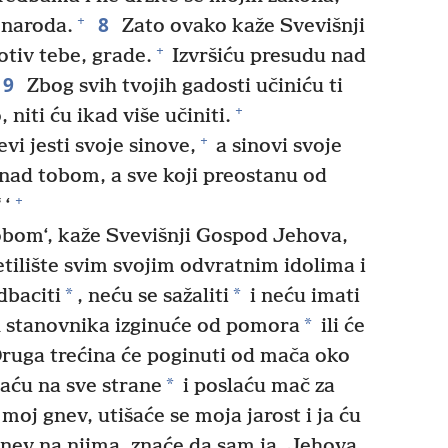
8
+
 naroda.
Zato ovako kaže Svevišnji
+
tiv tebe, grade.
Izvršiću presudu nad
9
Zbog svih tvojih gadosti učiniću ti
+
 niti ću ikad više učiniti.
+
vi jesti svoje sinove,
a sinovi svoje
 nad tobom, a sve koji preostanu od
+
 ‘
obom‘, kaže Svevišnji Gospod Jehova,
etilište svim svojim odvratnim idolima i
*
*
dbaciti
, neću se sažaliti
i neću imati
*
h stanovnika izginuće od pomora
ili će
Druga trećina će poginuti od mača oko
*
jaću na sve strane
i poslaću mač za
 moj gnev, utišaće se moja jarost i ja ću
nev na njima, znaće da sam ja, Jehova,