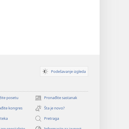
Podešavanje izgleda
žite posetu
Pronađite sastanak
(otvara
novi
đite kongres
Šta je novo?
prozor)
oteka
Pretraga
are specijaliste
Informacije za javnost