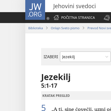
JW.ORG
Jehovini svedoci
POČETNA STRANICA
Biblioteka
Onlajn Sveto pismo
Prevod Novi svet
IZABERI
Biblijska
knjiga
Jezekilj
5:1-17
KRATAK PREGLED
5
„A ti, sine čovečji, uzmi o