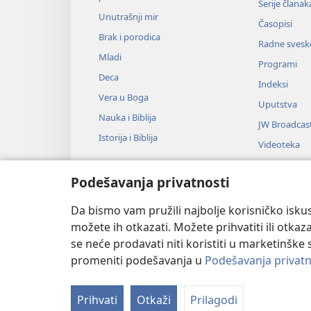
Serije članak
Unutrašnji mir
Časopisi
Brak i porodica
Radne svesk
Mladi
Programi
Deca
Indeksi
Vera u Boga
Uputstva
Nauka i Biblija
JW Broadcas
Istorija i Biblija
Videoteka
Muzika
Podešavanja privatnosti
Audio-dram
Dramsko čit
Da bismo vam pružili najbolje korisničko iskus
možete ih otkazati. Možete prihvatiti ili otkaz
se neće prodavati niti koristiti u marketinške 
promeniti podešavanja u
Podešavanja privatn
Copyright
© 2026 Watch Tower Bib
Prihvati
Otkaži
Prilagodi