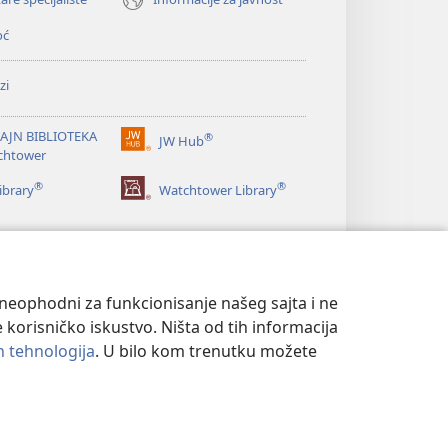
oć
zi
AJN BIBLIOTEKA
®
JW Hub
(otvara
chtower
novi
®
®
prozor)
ibrary
Watchtower Library
u neophodni za funkcionisanje našeg sajta i ne
 korisničko iskustvo. Ništa od tih informacija
ih tehnologija
. U bilo kom trenutku možete
T
|
PODEŠAVANjE PRIVATNOSTI