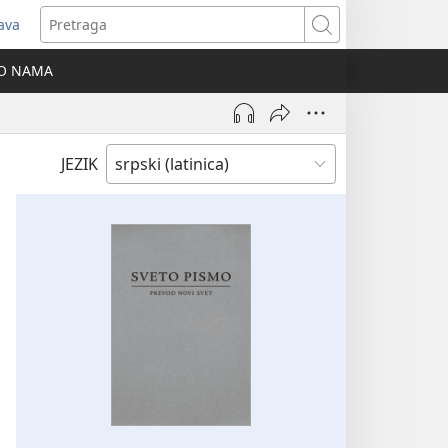
java
tvara
Pretraga
vi
O NAMA
ozor)
JEZIK