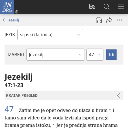
JW.ORG
Prijava
(otvara
Promeni
Pretraga
PRI
novi
jezik
sajta
ME
Jezekilj
prozor)
sajta
JW.ORG
JEZIK
Poglavlje
IZABERI
Biblijska
knjiga
Jezekilj
47:1-23
KRATAK PREGLED
47
+
Zatim me je opet odveo do ulaza u hram
i
tamo sam video da je voda izvirala ispod praga
+
hrama prema istoku,
jer je prednja strana hrama