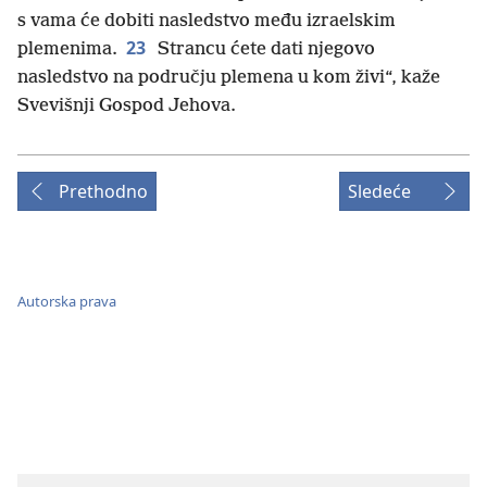
s vama će dobiti nasledstvo među izraelskim
23
plemenima.
Strancu ćete dati njegovo
nasledstvo na području plemena u kom živi“, kaže
Svevišnji Gospod Jehova.
Prethodno
Sledeće
Autorska prava