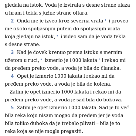
gledala na istok. Voda je izvirala s desne strane ulaza
u hram i tekla s južne strane oltara.
+
2
Onda me je izveo kroz severna vrata
i proveo
me okolo spoljašnjim putem do spoljašnjih vrata
+
koja gledaju na istok,
i video sam da je voda tekla
s desne strane.
3
Kad je čovek krenuo prema istoku s mernim
+
*
užetom u ruci,
izmerio je 1 000 lakata
i rekao mi
da pređem preko vode, a voda je bila do članaka.
4
Opet je izmerio 1 000 lakata i rekao mi da
pređem preko vode, a voda je bila do kolena.
Zatim je opet izmerio 1 000 lakata i rekao mi da
pređem preko vode, a voda je sad bila do bokova.
5
Zatim je opet izmerio 1 000 lakata. Sad je to već
bila reka koju nisam mogao da pređem jer je voda
bila toliko duboka da je trebalo plivati – bila je to
reka koja se nije mogla pregaziti.