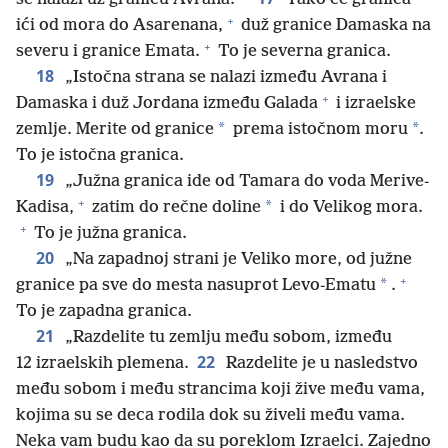
+
ići od mora do Asarenana,
duž granice Damaska na
+
severu i granice Emata.
To je severna granica.
18
„Istočna strana se nalazi između Avrana i
+
Damaska i duž Jordana između Galada
i izraelske
*
*
zemlje. Merite od granice
prema istočnom moru
.
To je istočna granica.
19
„Južna granica ide od Tamara do voda Merive-
+
*
Kadisa,
zatim do rečne doline
i do Velikog mora.
+
To je južna granica.
20
„Na zapadnoj strani je Veliko more, od južne
+
*
granice pa sve do mesta nasuprot Levo-Ematu
.
To je zapadna granica.
21
„Razdelite tu zemlju među sobom, između
22
12 izraelskih plemena.
Razdelite je u nasledstvo
među sobom i među strancima koji žive među vama,
kojima su se deca rodila dok su živeli među vama.
Neka vam budu kao da su poreklom Izraelci. Zajedno