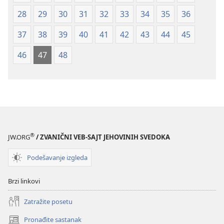
28
29
30
31
32
33
34
35
36
37
38
39
40
41
42
43
44
45
46
47
48
®
JW.ORG
/ ZVANIČNI VEB-SAJT JEHOVINIH SVEDOKA
Podešavanje izgleda
Brzi linkovi
Zatražite posetu
Pronađite sastanak
(otvara