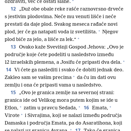
+
ozdraviti, već će ostati slane.
12
„Duž obe obale reke rašće raznovrsno drveće
s jestivim plodovima. Neće mu venuti lišće i neće
prestati da daje plod. Svakog meseca rađaće novi
+
plod, jer će ga natapati voda iz svetilišta.
Njegov
+
plod biće za jelo, a lišće za lek.“
13
Ovako kaže Svevišnji Gospod Jehova: „Ovo je
područje koje ćete podeliti u nasledstvo između
+
12 izraelskih plemena, a Josifu će pripasti dva dela.
14
Vi ćete ga naslediti i svako će dobiti jednak deo.
+
Zakleo sam se vašim precima
da ću im dati ovu
zemlju i ona će pripasti vama u nasledstvo.
15
„Ovo je granica zemlje na severnoj strani:
granica ide od Velikog mora putem kojim se ide u
+
+
+
16
Etlon,
zatim u pravcu Sedada,
Emata,
+
Virote
i Sivrajima, koji se nalazi između područja
Damaska i područja Emata, pa do Asaratihona, koji
+
17
se nalazi uz granicu Avrana.
Tako će granica