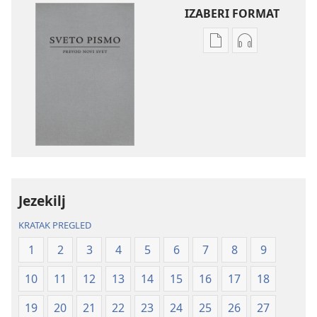
IZABERI FORMAT
Formati
Formati
za
za
preuzimanje
preuzimanje
elektronskih
audio-
publikacija
sadržaja
Sveto
Sveto
pismo
pismo
–
–
prevod
prevod
Jezekilj
Novi
Novi
svet
svet
KRATAK PREGLED
(revidirano
(revidirano
1
2
3
4
5
6
7
8
9
izdanje
izdanje
iz
iz
10
11
12
13
14
15
16
17
18
2019)
2019)
19
20
21
22
23
24
25
26
27