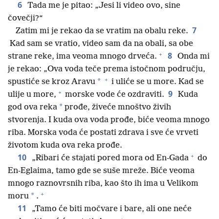
6
Tada me je pitao: „Jesi li video ovo, sine
čovečji?“
7
Zatim mi je rekao da se vratim na obalu reke.
Kad sam se vratio, video sam da na obali, sa obe
+
8
strane reke, ima veoma mnogo drveća.
Onda mi
je rekao: „Ova voda teče prema istočnom području,
+
*
spustiće se kroz Aravu
i uliće se u more. Kad se
+
9
ulije u more,
morske vode će ozdraviti.
Kuda
*
god ova reka
prođe, živeće mnoštvo živih
stvorenja. I kuda ova voda prođe, biće veoma mnogo
riba. Morska voda će postati zdrava i sve će vrveti
životom kuda ova reka prođe.
+
10
„Ribari će stajati pored mora od En-Gada
do
En-Eglaima, tamo gde se suše mreže. Biće veoma
mnogo raznovrsnih riba, kao što ih ima u Velikom
+
*
moru
.
11
„Tamo će biti močvare i bare, ali one neće