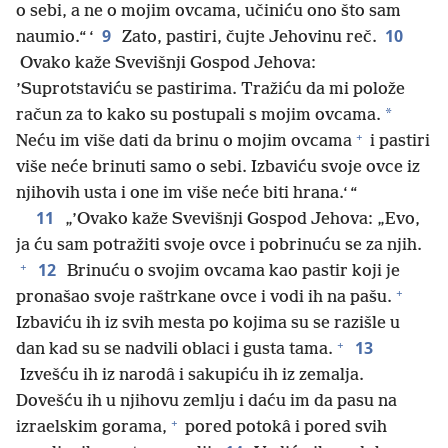
o sebi, a ne o mojim ovcama, učiniću ono što sam
9
10
naumio.“ ‘
Zato, pastiri, čujte Jehovinu reč.
Ovako kaže Svevišnji Gospod Jehova:
’Suprotstaviću se pastirima. Tražiću da mi polože
*
račun za to kako su postupali s mojim ovcama.
+
Neću im više dati da brinu o mojim ovcama
i pastiri
više neće brinuti samo o sebi. Izbaviću svoje ovce iz
njihovih usta i one im više neće biti hrana.‘ “
11
„’Ovako kaže Svevišnji Gospod Jehova: „Evo,
ja ću sam potražiti svoje ovce i pobrinuću se za njih.
+
12
Brinuću o svojim ovcama kao pastir koji je
+
pronašao svoje raštrkane ovce i vodi ih na pašu.
Izbaviću ih iz svih mesta po kojima su se razišle u
+
13
dan kad su se nadvili oblaci i gusta tama.
Izvešću ih iz narodâ i sakupiću ih iz zemalja.
Dovešću ih u njihovu zemlju i daću im da pasu na
+
izraelskim gorama,
pored potokâ i pored svih