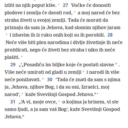
+
27
izliti na njih poput kiše.
Voćke će donositi
+
plodove i zemlja će davati rod,
a moj narod će bez
straha živeti u svojoj zemlji. Tada će morati da
priznaju da sam ja Jehova, kad slomim njihov jaram
+
28
i izbavim ih iz ruku onih koji su ih porobili.
Neće više biti plen narodima i divlje životinje ih neće
proždirati, nego će živeti bez straha i niko ih neće
+
plašiti.
29
*
„’„Posadiću im biljke koje će postati slavne
.
+
Više neće umirati od gladi u zemlji
i narodi ih više
+
30
neće ponižavati.
’Tada će znati da sam s njima
ja, Jehova, njihov Bog, i da su oni, Izraelci, moj
+
narod‘,
kaže Svevišnji Gospod Jehova.“ ‘
+
31
„’A vi, moje ovce,
o kojima ja brinem, vi ste
samo ljudi, a ja sam vaš Bog‘, kaže Svevišnji Gospod
Jehova.“