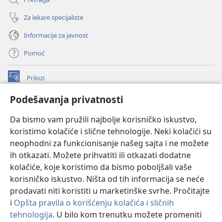
Za lekare specijaliste
Informacije za javnost
Pomoć
Prilozi
(otvara
novi
Podešavanja privatnosti
prozor)
ONLAJN BIBLIOTEKA Watchtower
(otvara
Da bismo vam pružili najbolje korisničko iskustvo,
novi
®
JW Hub
prozor)
koristimo kolačiće i slične tehnologije. Neki kolačići su
(otvara
novi
neophodni za funkcionisanje našeg sajta i ne možete
®
JW Library
prozor)
ih otkazati. Možete prihvatiti ili otkazati dodatne
kolačiće, koje koristimo da bismo poboljšali vaše
®
Watchtower Library
korisničko iskustvo. Ništa od tih informacija se neće
prodavati niti koristiti u marketinške svrhe. Pročitajte
i
Opšta pravila o korišćenju kolačića i sličnih
tehnologija
. U bilo kom trenutku možete promeniti