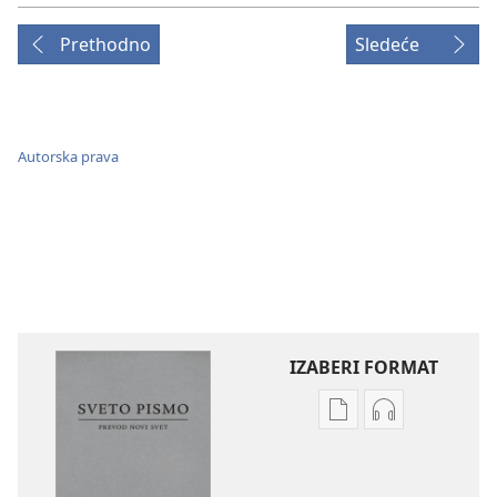
Prethodno
Sledeće
Autorska prava
IZABERI FORMAT
Formati
Formati
za
za
preuzimanje
preuzimanje