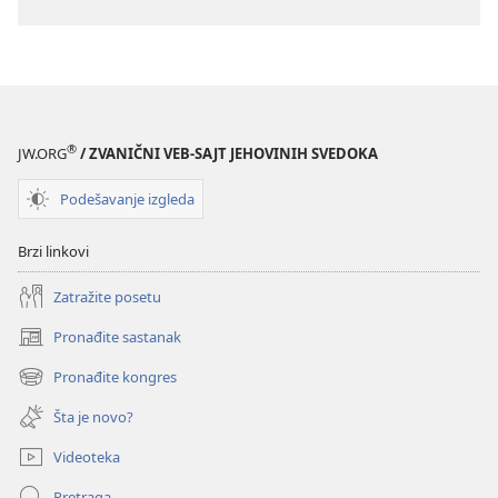
®
JW.ORG
/ ZVANIČNI VEB-SAJT JEHOVINIH SVEDOKA
Podešavanje izgleda
Brzi linkovi
Zatražite posetu
Pronađite sastanak
(otvara
novi
Pronađite kongres
(otvara
prozor)
novi
Šta je novo?
prozor)
Videoteka
Pretraga