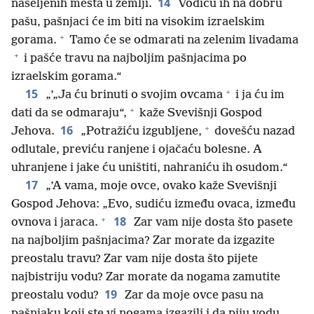
14
naseljenih mesta u zemlji.
Vodiću ih na dobru
pašu, pašnjaci će im biti na visokim izraelskim
+
gorama.
Tamo će se odmarati na zelenim livadama
+
i pašće travu na najboljim pašnjacima po
izraelskim gorama.“
+
15
„’„Ja ću brinuti o svojim ovcama
i ja ću im
+
dati da se odmaraju“,
kaže Svevišnji Gospod
+
16
Jehova.
„Potražiću izgubljene,
dovešću nazad
odlutale, previću ranjene i ojačaću bolesne. A
uhranjene i jake ću uništiti, nahraniću ih osudom.“
17
„’A vama, moje ovce, ovako kaže Svevišnji
Gospod Jehova: „Evo, sudiću između ovaca, između
+
18
ovnova i jaraca.
Zar vam nije dosta što pasete
na najboljim pašnjacima? Zar morate da izgazite
preostalu travu? Zar vam nije dosta što pijete
najbistriju vodu? Zar morate da nogama zamutite
19
preostalu vodu?
Zar da moje ovce pasu na
pašnjaku koji ste vi nogama izgazili i da piju vodu