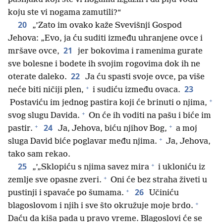
koju ste vi nogama zamutili?“
20
„’Zato im ovako kaže Svevišnji Gospod
Jehova: „Evo, ja ću suditi između uhranjene ovce i
21
mršave ovce,
jer bokovima i ramenima gurate
sve bolesne i bodete ih svojim rogovima dok ih ne
22
oterate daleko.
Ja ću spasti svoje ovce, pa više
+
23
neće biti ničiji plen,
i sudiću između ovaca.
+
Postaviću im jednog pastira koji će brinuti o njima,
+
svog slugu Davida.
On će ih voditi na pašu i biće im
+
+
24
pastir.
Ja, Jehova, biću njihov Bog,
a moj
+
sluga David biće poglavar među njima.
Ja, Jehova,
tako sam rekao.
+
25
„’„Sklopiću s njima savez mira
i ukloniću iz
+
zemlje sve opasne zveri.
Oni će bez straha živeti u
+
26
pustinji i spavaće po šumama.
Učiniću
+
blagoslovom i njih i sve što okružuje moje brdo.
Daću da kiša pada u pravo vreme. Blagoslovi će se