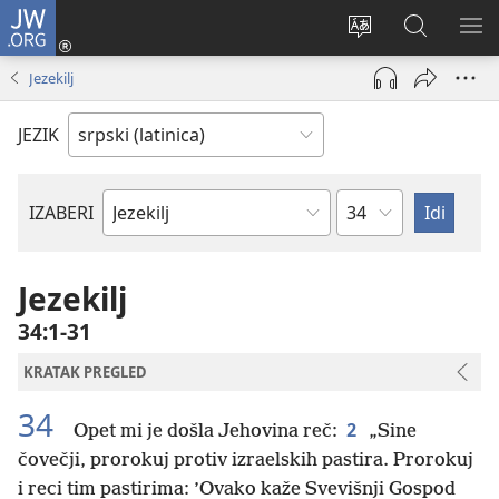
JW.ORG
Prijava
(otvara
Promeni
Pretraga
PRI
novi
jezik
sajta
ME
Jezekilj
prozor)
sajta
JW.ORG
JEZIK
Poglavlje
IZABERI
Biblijska
knjiga
Jezekilj
34:1-31
KRATAK PREGLED
34
2
Opet mi je došla Jehovina reč:
„Sine
čovečji, prorokuj protiv izraelskih pastira. Prorokuj
i reci tim pastirima: ’Ovako kaže Svevišnji Gospod