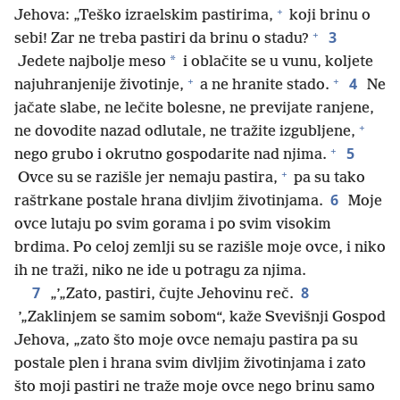
+
Jehova: „Teško izraelskim pastirima,
koji brinu o
+
3
sebi! Zar ne treba pastiri da brinu o stadu?
*
Jedete najbolje meso
i oblačite se u vunu, koljete
+
+
4
najuhranjenije životinje,
a ne hranite stado.
Ne
jačate slabe, ne lečite bolesne, ne previjate ranjene,
+
ne dovodite nazad odlutale, ne tražite izgubljene,
+
5
nego grubo i okrutno gospodarite nad njima.
+
Ovce su se razišle jer nemaju pastira,
pa su tako
6
raštrkane postale hrana divljim životinjama.
Moje
ovce lutaju po svim gorama i po svim visokim
brdima. Po celoj zemlji su se razišle moje ovce, i niko
ih ne traži, niko ne ide u potragu za njima.
7
8
„’„Zato, pastiri, čujte Jehovinu reč.
’„Zaklinjem se samim sobom“, kaže Svevišnji Gospod
Jehova, „zato što moje ovce nemaju pastira pa su
postale plen i hrana svim divljim životinjama i zato
što moji pastiri ne traže moje ovce nego brinu samo