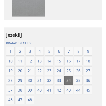
elektronskih
audio-
publikacija
sadržaja
Sveto
Sveto
pismo
pismo
–
–
prevod
prevod
Jezekilj
Novi
Novi
svet
svet
KRATAK PREGLED
(revidirano
(revidirano
1
2
3
4
5
6
7
8
9
izdanje
izdanje
iz
iz
10
11
12
13
14
15
16
17
18
2019)
2019)
19
20
21
22
23
24
25
26
27
28
29
30
31
32
33
34
35
36
37
38
39
40
41
42
43
44
45
46
47
48