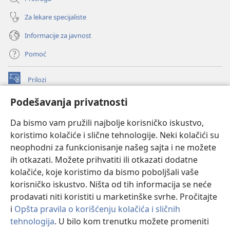
Za lekare specijaliste
Informacije za javnost
Pomoć
Prilozi
(otvara
novi
Podešavanja privatnosti
prozor)
ONLAJN BIBLIOTEKA Watchtower
(otvara
Da bismo vam pružili najbolje korisničko iskustvo,
novi
®
JW Hub
prozor)
koristimo kolačiće i slične tehnologije. Neki kolačići su
(otvara
novi
neophodni za funkcionisanje našeg sajta i ne možete
®
JW Library
prozor)
ih otkazati. Možete prihvatiti ili otkazati dodatne
kolačiće, koje koristimo da bismo poboljšali vaše
®
Watchtower Library
korisničko iskustvo. Ništa od tih informacija se neće
prodavati niti koristiti u marketinške svrhe. Pročitajte
i
Opšta pravila o korišćenju kolačića i sličnih
tehnologija
. U bilo kom trenutku možete promeniti