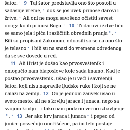
+
9
šator.
Taj šator predstavlja ono što postoji u
+
sadašnje vreme,
dok se još uvek prinose darovi i
+
žrtve.
Ali oni ne mogu savršeno očistiti savest
+
10
onoga ko ih prinosi Bogu.
Ti darovi i žrtve tiču
+
*
se samo jela i pića i različitih obrednih pranja
.
Bili su propisani Zakonom, odnosili su se na ono što
+
je telesno
i bili su na snazi do vremena određenog
da se sve dovede u red.
11
Ali Hrist je došao kao prvosveštenik i
omogućio nam blagoslove koje sada imamo. Kad je
postao prvosveštenik, ušao je u veći i savršeniji
šator, koji nisu napravile ljudske ruke i koji se ne
12
nalazi na zemlji.
On je jednom zauvek ušao u
sveto mesto, ali ne s krvlju jaraca i junaca, nego sa
+
svojom krvlju
i tako nam podario večno izbavljenje
+
+
13
*
.
Jer ako krv jaraca i junaca
i pepeo od
junice posvećuju onečišćene, pa im telo postaje