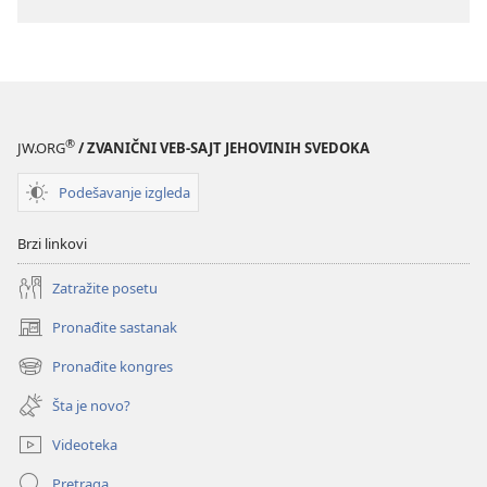
®
JW.ORG
/ ZVANIČNI VEB-SAJT JEHOVINIH SVEDOKA
Podešavanje izgleda
Brzi linkovi
Zatražite posetu
Pronađite sastanak
(otvara
novi
Pronađite kongres
(otvara
prozor)
novi
Šta je novo?
prozor)
Videoteka
Pretraga