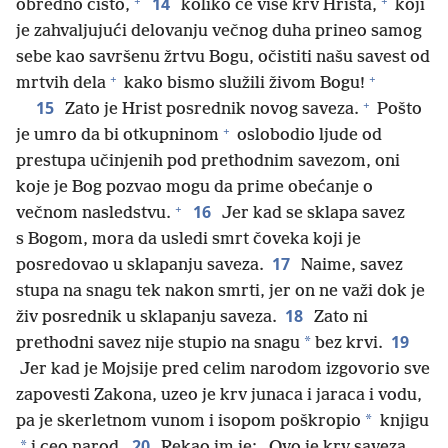
+
+
14
obredno čisto,
koliko će više krv Hrista,
koji
je zahvaljujući delovanju večnog duha prineo samog
sebe kao savršenu žrtvu Bogu, očistiti našu savest od
+
+
mrtvih dela
kako bismo služili živom Bogu!
+
15
Zato je Hrist posrednik novog saveza.
Pošto
+
je umro da bi otkupninom
oslobodio ljude od
prestupa učinjenih pod prethodnim savezom, oni
koje je Bog pozvao mogu da prime obećanje o
+
16
večnom nasledstvu.
Jer kad se sklapa savez
s Bogom, mora da usledi smrt čoveka koji je
17
posredovao u sklapanju saveza.
Naime, savez
stupa na snagu tek nakon smrti, jer on ne važi dok je
18
živ posrednik u sklapanju saveza.
Zato ni
19
*
prethodni savez nije stupio na snagu
bez krvi.
Jer kad je Mojsije pred celim narodom izgovorio sve
zapovesti Zakona, uzeo je krv junaca i jaraca i vodu,
*
pa je skerletnom vunom i isopom poškropio
knjigu
20
*
i ceo narod.
Rekao im je: „Ovo je krv saveza