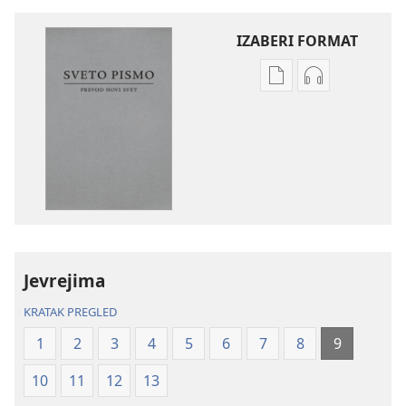
IZABERI FORMAT
Formati
Formati
za
za
preuzimanje
preuzimanje
elektronskih
audio-
publikacija
sadržaja
Sveto
Sveto
pismo
pismo
–
–
prevod
prevod
Jevrejima
Novi
Novi
svet
svet
KRATAK PREGLED
(revidirano
(revidirano
1
2
3
4
5
6
7
8
9
izdanje
izdanje
iz
iz
10
11
12
13
2019)
2019)