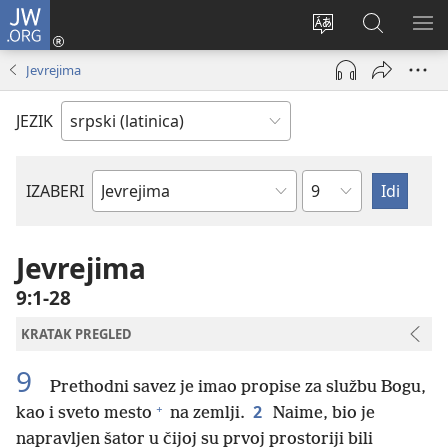
JW.ORG
Prijava
(otvara
Promeni
Pretraga
PRI
novi
jezik
sajta
ME
Jevrejima
prozor)
sajta
JW.ORG
JEZIK
Poglavlje
IZABERI
Biblijska
knjiga
Jevrejima
9:1-28
KRATAK PREGLED
9
Prethodni savez je imao propise za službu Bogu,
+
2
kao i sveto mesto
na zemlji.
Naime, bio je
napravljen šator u čijoj su prvoj prostoriji bili