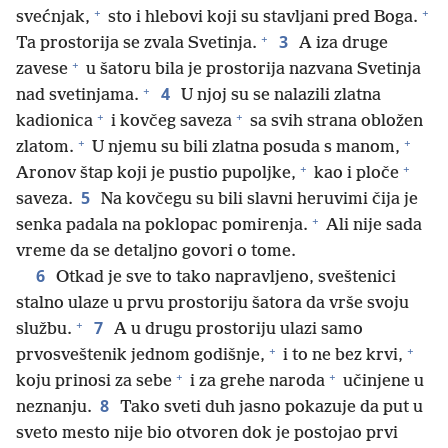
+
+
svećnjak,
sto i hlebovi koji su stavljani pred Boga.
+
3
Ta prostorija se zvala Svetinja.
A iza druge
+
zavese
u šatoru bila je prostorija nazvana Svetinja
+
4
nad svetinjama.
U njoj su se nalazili zlatna
+
+
kadionica
i kovčeg saveza
sa svih strana obložen
+
+
zlatom.
U njemu su bili zlatna posuda s manom,
+
+
Aronov štap koji je pustio pupoljke,
kao i ploče
5
saveza.
Na kovčegu su bili slavni heruvimi čija je
+
senka padala na poklopac pomirenja.
Ali nije sada
vreme da se detaljno govori o tome.
6
Otkad je sve to tako napravljeno, sveštenici
stalno ulaze u prvu prostoriju šatora da vrše svoju
+
7
službu.
A u drugu prostoriju ulazi samo
+
+
prvosveštenik jednom godišnje,
i to ne bez krvi,
+
+
koju prinosi za sebe
i za grehe naroda
učinjene u
8
neznanju.
Tako sveti duh jasno pokazuje da put u
sveto mesto nije bio otvoren dok je postojao prvi