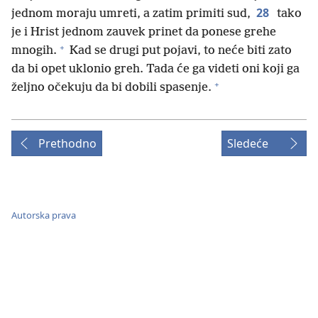
28
jednom moraju umreti, a zatim primiti sud,
tako
je i Hrist jednom zauvek prinet da ponese grehe
+
mnogih.
Kad se drugi put pojavi, to neće biti zato
da bi opet uklonio greh. Tada će ga videti oni koji ga
+
željno očekuju da bi dobili spasenje.
Prethodno
Sledeće
Autorska prava