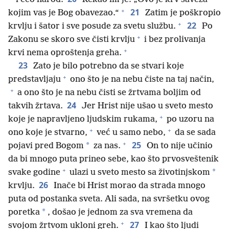
+
21
kojim vas je Bog obavezao.“
Zatim je poškropio
+
22
krvlju i šator i sve posude za svetu službu.
Po
+
Zakonu se skoro sve čisti krvlju
i bez prolivanja
+
krvi nema oproštenja greha.
23
Zato je bilo potrebno da se stvari koje
+
predstavljaju
ono što je na nebu čiste na taj način,
+
a ono što je na nebu čisti se žrtvama boljim od
24
takvih žrtava.
Jer Hrist nije ušao u sveto mesto
+
koje je napravljeno ljudskim rukama,
po uzoru na
+
+
ono koje je stvarno,
već u samo nebo,
da se sada
+
25
*
pojavi pred Bogom
za nas.
On to nije učinio
da bi mnogo puta prineo sebe, kao što prvosveštenik
+
*
svake godine
ulazi u sveto mesto sa životinjskom
26
krvlju.
Inače bi Hrist morao da strada mnogo
puta od postanka sveta. Ali sada, na svršetku ovog
*
poretka
, došao je jednom za sva vremena da
+
27
svojom žrtvom ukloni greh.
I kao što ljudi