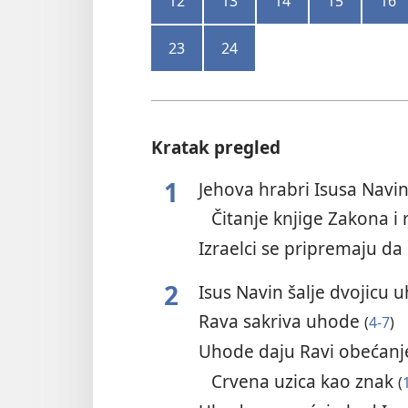
12
13
14
15
16
23
24
Kratak pregled
1
Jehova hrabri Isusa Navi
Čitanje knjige Zakona i 
Izraelci se pripremaju d
2
Isus Navin šalje dvojicu 
Rava sakriva uhode
(
4-7
)
Uhode daju Ravi obećan
Crvena uzica kao znak
(