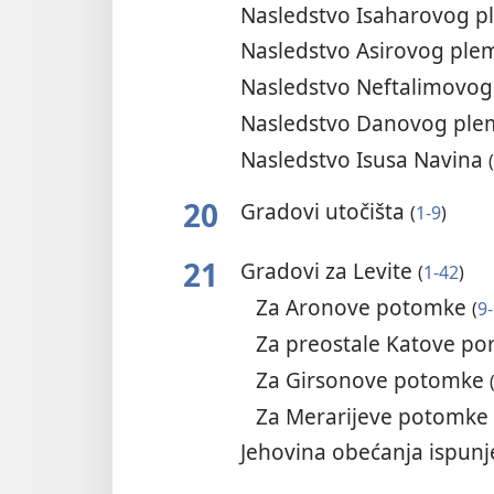
Nasledstvo Isaharovog 
Nasledstvo Asirovog pl
Nasledstvo Neftalimovo
Nasledstvo Danovog pl
Nasledstvo Isusa Navina
(
20
Gradovi utočišta
(
1-9
)
21
Gradovi za Levite
(
1-42
)
Za Aronove potomke
(
9
Za preostale Katove po
Za Girsonove potomke
Za Merarijeve potomk
Jehovina obećanja ispun