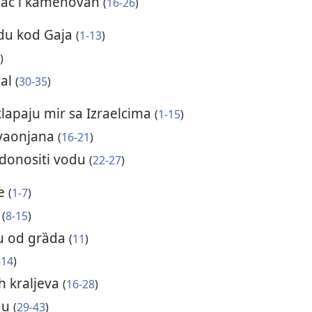
ivac i kamenovan
(
16-26
)
edu kod Gaja
(
1-13
)
)
val
(
30-35
)
lapaju mir sa Izraelcima
(
1-15
)
avaonjana
(
16-21
)
 donositi vodu
(
22-27
)
ne
(
1-7
)
e
(
8-15
)
inu od grȁda
(
11
)
-14
)
ih kraljeva
(
16-28
)
gu
(
29-43
)