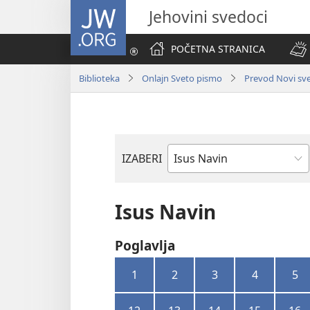
JW.ORG
Jehovini svedoci
POČETNA STRANICA
Biblioteka
Onlajn Sveto pismo
Prevod Novi svet
IZABERI
Biblijska
knjiga
Isus Navin
Poglavlja
1
2
3
4
5