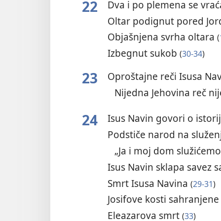
22
Dva i po plemena se vrać
Oltar podignut pored Jo
Objašnjena svrha oltara
(
Izbegnut sukob
(
30-34
)
23
Oproštajne reči Isusa Na
Nijedna Jehovina reč ni
24
Isus Navin govori o istorij
Podstiče narod na služen
„Ja i moj dom služićemo
Isus Navin sklapa savez s
Smrt Isusa Navina
(
29-31
)
Josifove kosti sahranjen
Eleazarova smrt
(
33
)