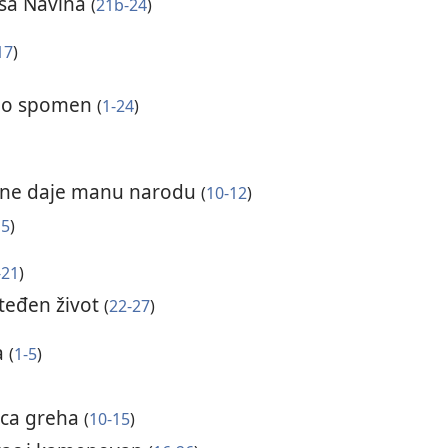
usa Navina
(
21b-24
)
17
)
 kao spomen
(
1-24
)
e ne daje manu narodu
(
10-12
)
15
)
-21
)
šteđen život
(
22-27
)
a
(
1-5
)
dica greha
(
10-15
)