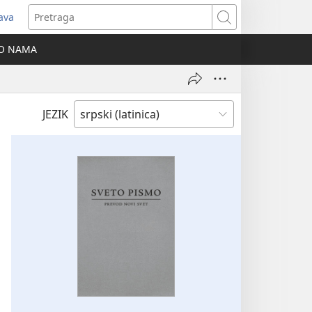
java
tvara
Pretraga
vi
O NAMA
ozor)
JEZIK