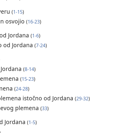
veru
(
1-15
)
in osvojio
(
16-23
)
o od Jordana
(
1-6
)
no od Jordana
(
7-24
)
)
d Jordana
(
8-14
)
plemena
(
15-23
)
emena
(
24-28
)
plemena istočno od Jordana
(
29-32
)
vijevog plemena
(
33
)
od Jordana
(
1-5
)
)