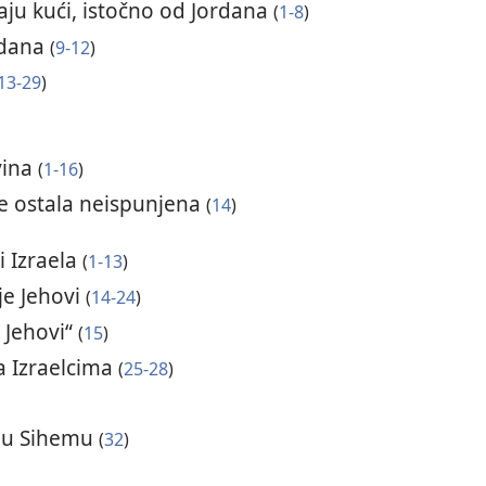
aju kući, istočno od Jordana
(
1-8
)
rdana
(
9-12
)
13-29
)
vina
(
1-16
)
je ostala neispunjena
(
14
)
i Izraela
(
1-13
)
je Jehovi
(
14-24
)
 Jehovi“
(
15
)
a Izraelcima
(
25-28
)
e u Sihemu
(
32
)