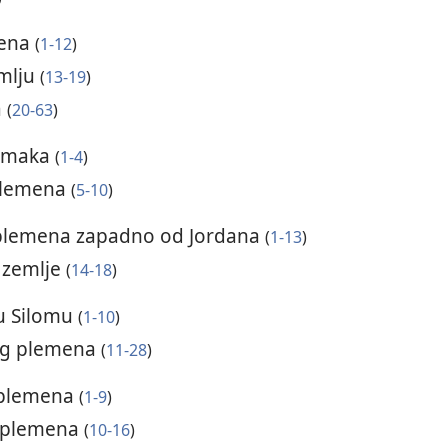
mena
(
1-12
)
emlju
(
13-19
)
a
(
20-63
)
tomaka
(
1-4
)
plemena
(
5-10
)
 plemena zapadno od Jordana
(
1-13
)
š zemlje
(
14-18
)
 u Silomu
(
1-10
)
og plemena
(
11-28
)
 plemena
(
1-9
)
 plemena
(
10-16
)