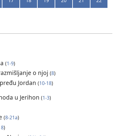
17
18
19
20
21
22
na
(
1-9
)
razmišljanje o njoj
(
8
)
a pređu Jordan
(
10-18
)
uhoda u Jerihon
(
1-3
)
je
(
8-21a
)
18
)