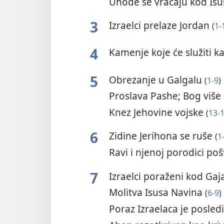
Uhode se vraćaju kod Is
3
Izraelci prelaze Jordan
(
1-
4
Kamenje koje će služiti
5
Obrezanje u Galgalu
(
1-9
)
Proslava Pashe; Bog viš
Knez Jehovine vojske
(
13-
6
Zidine Jerihona se ruše
(
1
Ravi i njenoj porodici po
7
Izraelci poraženi kod Gaj
Molitva Isusa Navina
(
6-9
)
Poraz Izraelaca je posle