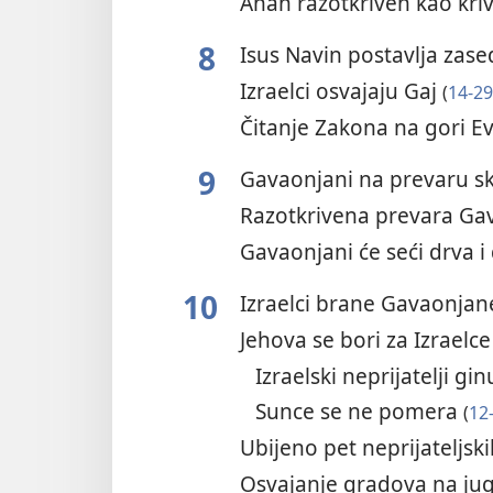
Ahan razotkriven kao kr
8
Isus Navin postavlja zas
Izraelci osvajaju Gaj
(
14-29
Čitanje Zakona na gori E
9
Gavaonjani na prevaru sk
Razotkrivena prevara G
Gavaonjani će seći drva i
10
Izraelci brane Gavaonja
Jehova se bori za Izraelc
Izraelski neprijatelji g
Sunce se ne pomera
(
12
Ubijeno pet neprijateljsk
Osvajanje gradova na ju