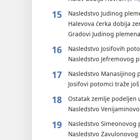
15
Nasledstvo Judinog ple
Halevova ćerka dobija z
Gradovi Judinog plemen
16
Nasledstvo Josifovih po
Nasledstvo Jefremovog 
17
Nasledstvo Manasijinog
Josifovi potomci traže jo
18
Ostatak zemlje podeljen
Nasledstvo Venijaminov
19
Nasledstvo Simeonovog
Nasledstvo Zavulonovog