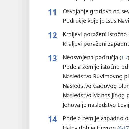
11
Osvajanje gradova na se
Područje koje je Isus Nav
12
Kraljevi poraženi istočn
Kraljevi poraženi zapad
13
Neosvojena područja
(
1-7
Podela zemlje istočno o
Nasledstvo Ruvimovog 
Nasledstvo Gadovog pl
Nasledstvo Manasijinog 
Jehova je nasledstvo Le
14
Podela zemlje zapadno 
Halev dobija Hevron
(
6-15