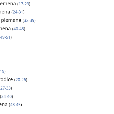
plemena
(
17-23
)
emena
(
24-31
)
g plemena
(
32-39
)
emena
(
40-48
)
49-51
)
-19
)
rodice
(
20-26
)
(
27-33
)
e
(
34-40
)
jena
(
43-45
)