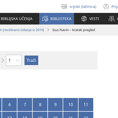
srpski (latinica)
Pri
Izaberi
(o
jezik
no
BIBLIJSKA UČENJA
BIBLIOTEKA
VESTI
pr
 (revidirano izdanje iz 2019)
Isus Navin – kratak pregled
Poglavlje
6
7
8
9
10
11