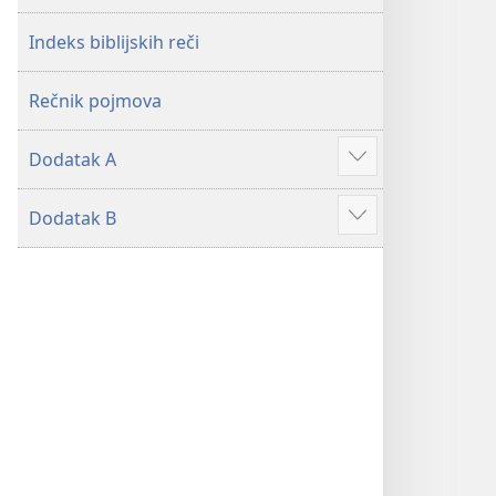
2019)
2019)
Indeks biblijskih reči
Rečnik pojmova
Dodatak A
Više
Dodatak B
Više