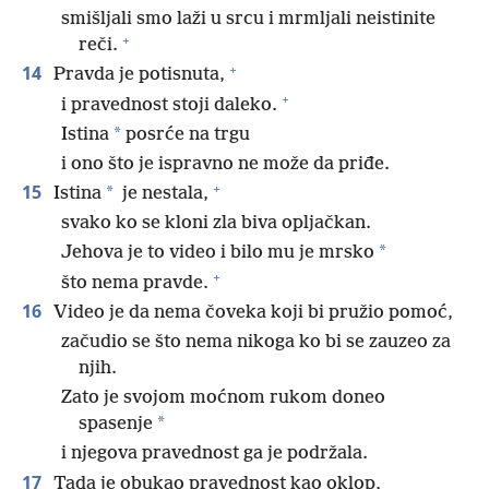
smišljali smo laži u srcu i mrmljali neistinite
+
reči.
+
14
Pravda je potisnuta,
+
i pravednost stoji daleko.
*
Istina
posrće na trgu
i ono što je ispravno ne može da priđe.
+
15
*
Istina
je nestala,
svako ko se kloni zla biva opljačkan.
*
Jehova je to video i bilo mu je mrsko
+
što nema pravde.
16
Video je da nema čoveka koji bi pružio pomoć,
začudio se što nema nikoga ko bi se zauzeo za
njih.
Zato je svojom moćnom rukom doneo
*
spasenje
i njegova pravednost ga je podržala.
17
Tada je obukao pravednost kao oklop,