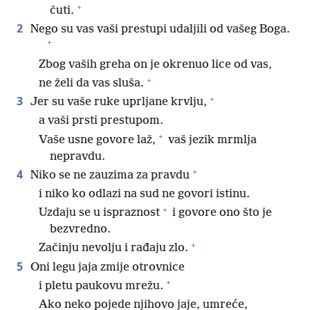
+
čuti.
2
Nego su vas vaši prestupi udaljili od vašeg Boga.
+
Zbog vaših greha on je okrenuo lice od vas,
+
ne želi da vas sluša.
+
3
Jer su vaše ruke uprljane krvlju,
a vaši prsti prestupom.
+
Vaše usne govore laž,
vaš jezik mrmlja
nepravdu.
+
4
Niko se ne zauzima za pravdu
i niko ko odlazi na sud ne govori istinu.
+
Uzdaju se u ispraznost
i govore ono što je
bezvredno.
+
Začinju nevolju i rađaju zlo.
5
Oni legu jaja zmije otrovnice
+
i pletu paukovu mrežu.
Ako neko pojede njihovo jaje, umreće,