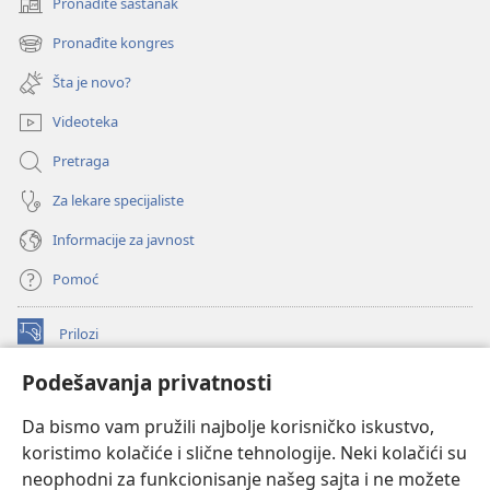
Pronađite sastanak
(otvara
novi
Pronađite kongres
(otvara
prozor)
novi
Šta je novo?
prozor)
Videoteka
Pretraga
Za lekare specijaliste
Informacije za javnost
Pomoć
Prilozi
(otvara
novi
Podešavanja privatnosti
prozor)
ONLAJN BIBLIOTEKA Watchtower
(otvara
Da bismo vam pružili najbolje korisničko iskustvo,
novi
®
JW Hub
prozor)
koristimo kolačiće i slične tehnologije. Neki kolačići su
(otvara
novi
neophodni za funkcionisanje našeg sajta i ne možete
®