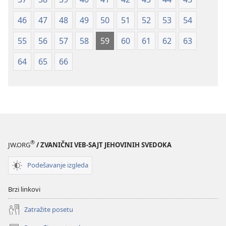
46
47
48
49
50
51
52
53
54
55
56
57
58
59
60
61
62
63
64
65
66
®
JW.ORG
/ ZVANIČNI VEB-SAJT JEHOVINIH SVEDOKA
Podešavanje izgleda
Brzi linkovi
Zatražite posetu