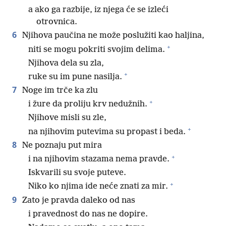
a ako ga razbije, iz njega će se izleći
otrovnica.
6
Njihova paučina ne može poslužiti kao haljina,
+
niti se mogu pokriti svojim delima.
Njihova dela su zla,
+
ruke su im pune nasilja.
7
Noge im trče ka zlu
+
i žure da proliju krv nedužnih.
Njihove misli su zle,
+
na njihovim putevima su propast i beda.
8
Ne poznaju put mira
+
i na njihovim stazama nema pravde.
Iskvarili su svoje puteve.
+
Niko ko njima ide neće znati za mir.
9
Zato je pravda daleko od nas
i pravednost do nas ne dopire.