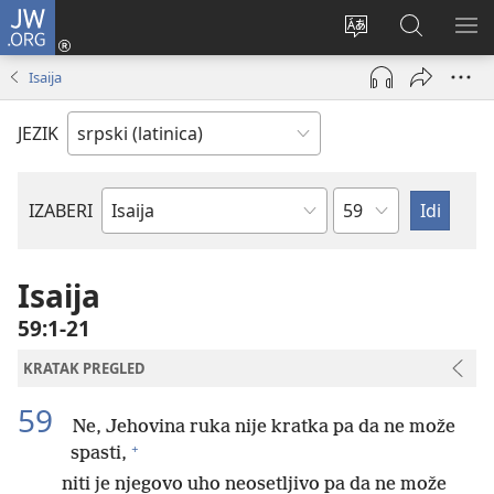
JW.ORG
Prijava
(otvara
Promeni
Pretraga
PRI
novi
jezik
sajta
ME
Isaija
prozor)
sajta
JW.ORG
JEZIK
Poglavlje
IZABERI
Biblijska
knjiga
Isaija
59:1-21
KRATAK PREGLED
59
Ne, Jehovina ruka nije kratka pa da ne može
+
spasti,
niti je njegovo uho neosetljivo pa da ne može