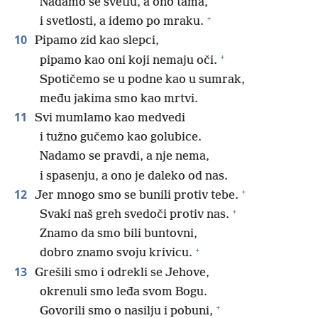
Nadamo se svetlu, a ono tama,
+
i svetlosti, a idemo po mraku.
10
Pipamo zid kao slepci,
+
pipamo kao oni koji nemaju oči.
Spotičemo se u podne kao u sumrak,
među jakima smo kao mrtvi.
11
Svi mumlamo kao medvedi
i tužno gučemo kao golubice.
Nadamo se pravdi, a nje nema,
i spasenju, a ono je daleko od nas.
+
12
Jer mnogo smo se bunili protiv tebe.
+
Svaki naš greh svedoči protiv nas.
Znamo da smo bili buntovni,
+
dobro znamo svoju krivicu.
13
Grešili smo i odrekli se Jehove,
okrenuli smo leđa svom Bogu.
+
Govorili smo o nasilju i pobuni,