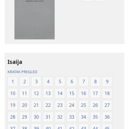
za
za
preuzimanje
preuzimanje
elektronskih
audio-
publikacija
sadržaja
Sveto
Sveto
pismo
pismo
–
–
prevod
prevod
Isaija
Novi
Novi
svet
svet
KRATAK PREGLED
(revidirano
(revidirano
1
2
3
4
5
6
7
8
9
izdanje
izdanje
iz
iz
10
11
12
13
14
15
16
17
18
2019)
2019)
19
20
21
22
23
24
25
26
27
28
29
30
31
32
33
34
35
36
37
38
39
40
41
42
43
44
45