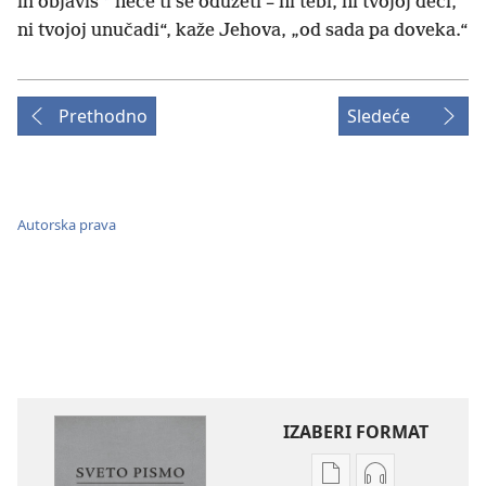
*
ih objaviš
neće ti se oduzeti – ni tebi, ni tvojoj deci,
ni tvojoj unučadi“, kaže Jehova, „od sada pa doveka.“
Prethodno
Sledeće
Autorska prava
IZABERI FORMAT
Formati
Formati