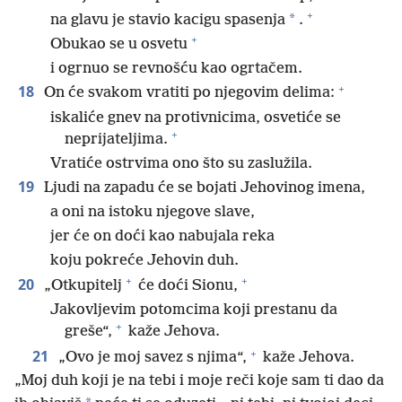
+
*
na glavu je stavio kacigu spasenja
.
+
Obukao se u osvetu
i ogrnuo se revnošću kao ogrtačem.
+
18
On će svakom vratiti po njegovim delima:
iskaliće gnev na protivnicima, osvetiće se
+
neprijateljima.
Vratiće ostrvima ono što su zaslužila.
19
Ljudi na zapadu će se bojati Jehovinog imena,
a oni na istoku njegove slave,
jer će on doći kao nabujala reka
koju pokreće Jehovin duh.
+
+
20
„Otkupitelj
će doći Sionu,
Jakovljevim potomcima koji prestanu da
+
greše“,
kaže Jehova.
+
21
„Ovo je moj savez s njima“,
kaže Jehova.
„Moj duh koji je na tebi i moje reči koje sam ti dao da