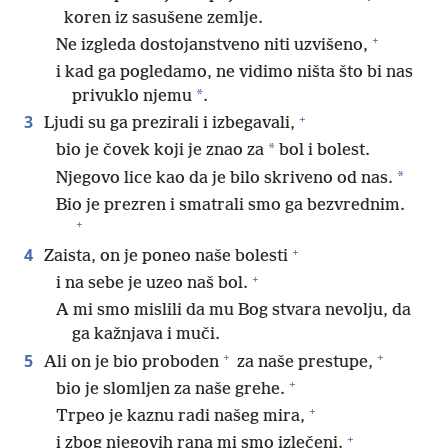
koren iz sasušene zemlje.
+
Ne izgleda dostojanstveno niti uzvišeno,
i kad ga pogledamo, ne vidimo ništa što bi nas
*
privuklo njemu
.
+
3
Ljudi su ga prezirali i izbegavali,
*
bio je čovek koji je znao za
bol i bolest.
*
Njegovo lice kao da je bilo skriveno od nas.
Bio je prezren i smatrali smo ga bezvrednim.
+
+
4
Zaista, on je poneo naše bolesti
+
i na sebe je uzeo naš bol.
A mi smo mislili da mu Bog stvara nevolju, da
ga kažnjava i muči.
+
+
5
Ali on je bio proboden
za naše prestupe,
+
bio je slomljen za naše grehe.
+
Trpeo je kaznu radi našeg mira,
+
i zbog njegovih rana mi smo izlečeni.