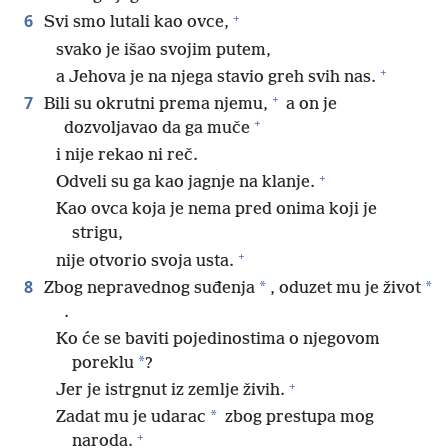
+
6
Svi smo lutali kao ovce,
svako je išao svojim putem,
+
a Jehova je na njega stavio greh svih nas.
+
7
Bili su okrutni prema njemu,
a on je
+
dozvoljavao da ga muče
i nije rekao ni reč.
+
Odveli su ga kao jagnje na klanje.
Kao ovca koja je nema pred onima koji je
strigu,
+
nije otvorio svoja usta.
8
*
*
Zbog nepravednog suđenja
, oduzet mu je život
.
Ko će se baviti pojedinostima o njegovom
*
poreklu
?
+
Jer je istrgnut iz zemlje živih.
*
Zadat mu je udarac
zbog prestupa mog
+
naroda.