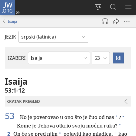
JW.ORG
Prijava
(otvara
Promeni
Pretraga
PRI
novi
jezik
sajta
ME
Isaija
prozor)
sajta
JW.ORG
JEZIK
Poglavlje
IZABERI
Biblijska
knjiga
Isaija
53:1-12
KRATAK PREGLED
53
+
*
Ko je poverovao u ono što je čuo od nas
?
+
Kome je Jehova otkrio svoju moćnu ruku?
+
2
*
On će se pred njim
pojaviti kao mladica,
kao