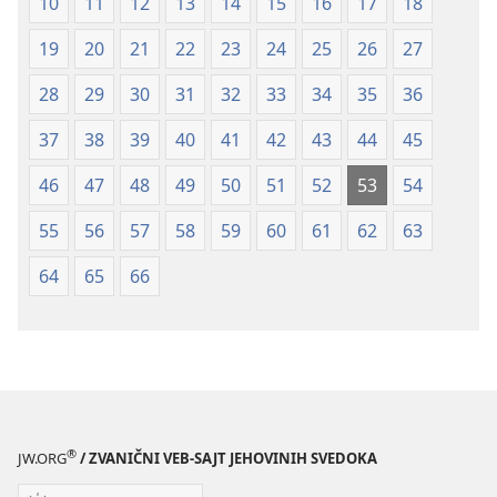
10
11
12
13
14
15
16
17
18
2019)
2019)
19
20
21
22
23
24
25
26
27
28
29
30
31
32
33
34
35
36
37
38
39
40
41
42
43
44
45
46
47
48
49
50
51
52
53
54
55
56
57
58
59
60
61
62
63
64
65
66
®
JW.ORG
/ ZVANIČNI VEB-SAJT JEHOVINIH SVEDOKA