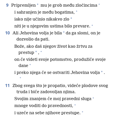
+
9
*
Pripremljen
mu je grob među zločincima
+
i sahranjen je među bogatima,
*
iako nije učinio nikakvo zlo
+
niti je u njegovim ustima bilo prevare.
10
*
Ali Jehovina volja je bila
da ga slomi, on je
dozvolio da pati.
Bože, ako daš njegov život kao žrtvu za
+
*
prestup
,
on će videti svoje potomstvo, produžiće svoje
+
dane
*
i preko njega će se ostvariti Jehovina volja
.
+
11
Zbog svega što je propatio, videće plodove svog
truda i biće zadovoljan njima.
+
Svojim znanjem će moj pravedni sluga
+
mnoge voditi do pravednosti,
+
i uzeće na sebe njihove prestupe.