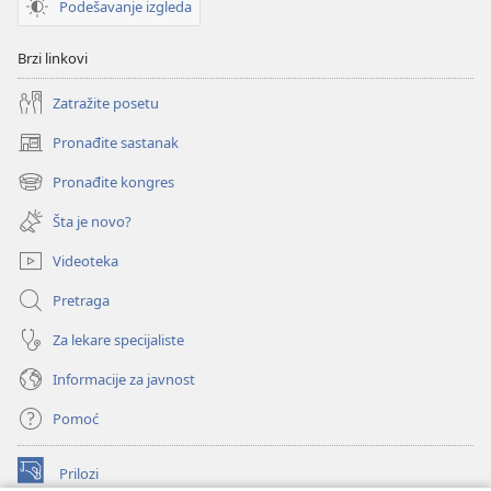
Podešavanje izgleda
Brzi linkovi
Zatražite posetu
Pronađite sastanak
(otvara
novi
Pronađite kongres
(otvara
prozor)
novi
Šta je novo?
prozor)
Videoteka
Pretraga
Za lekare specijaliste
Informacije za javnost
Pomoć
Prilozi
(otvara