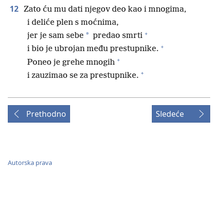
12
Zato ću mu dati njegov deo kao i mnogima,
i deliće plen s moćnima,
+
*
jer je sam sebe
predao smrti
+
i bio je ubrojan među prestupnike.
+
Poneo je grehe mnogih
+
i zauzimao se za prestupnike.
Prethodno
Sledeće
Autorska prava