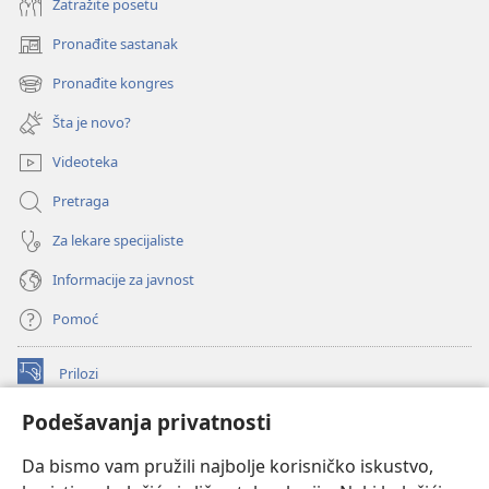
Zatražite posetu
Pronađite sastanak
(otvara
novi
Pronađite kongres
(otvara
prozor)
novi
Šta je novo?
prozor)
Videoteka
Pretraga
Za lekare specijaliste
Informacije za javnost
Pomoć
Prilozi
(otvara
novi
Podešavanja privatnosti
prozor)
ONLAJN BIBLIOTEKA Watchtower
(otvara
Da bismo vam pružili najbolje korisničko iskustvo,
novi
®
JW Hub
prozor)