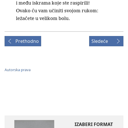
i među iskrama koje ste raspirili!
Ovako ću vam učiniti svojom rukom:
ležaćete u velikom bolu.
Prethodno
Sledeće
Autorska prava
IZABERI FORMAT