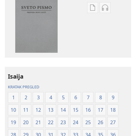
Formati
Formati
za
za
preuzimanje
preuzimanje
elektronskih
audio-
publikacija
sadržaja
Sveto
Sveto
pismo
pismo
–
–
prevod
prevod
Isaija
Novi
Novi
svet
svet
KRATAK PREGLED
(revidirano
(revidirano
1
2
3
4
5
6
7
8
9
izdanje
izdanje
iz
iz
10
11
12
13
14
15
16
17
18
2019)
2019)
19
20
21
22
23
24
25
26
27
28
29
30
31
32
33
34
35
36