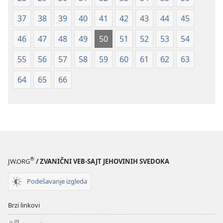
37
38
39
40
41
42
43
44
45
46
47
48
49
50
51
52
53
54
55
56
57
58
59
60
61
62
63
64
65
66
®
JW.ORG
/ ZVANIČNI VEB-SAJT JEHOVINIH SVEDOKA
Podešavanje izgleda
Brzi linkovi