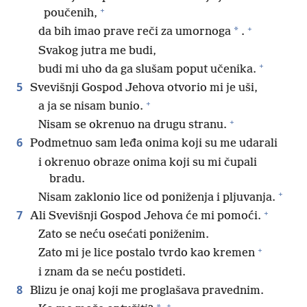
+
poučenih,
+
*
da bih imao prave reči za umornoga
.
Svakog jutra me budi,
+
budi mi uho da ga slušam poput učenika.
5
Svevišnji Gospod Jehova otvorio mi je uši,
+
a ja se nisam bunio.
+
Nisam se okrenuo na drugu stranu.
6
Podmetnuo sam leđa onima koji su me udarali
i okrenuo obraze onima koji su mi čupali
bradu.
+
Nisam zaklonio lice od poniženja i pljuvanja.
+
7
Ali Svevišnji Gospod Jehova će mi pomoći.
Zato se neću osećati poniženim.
+
Zato mi je lice postalo tvrdo kao kremen
i znam da se neću postideti.
8
Blizu je onaj koji me proglašava pravednim.
+