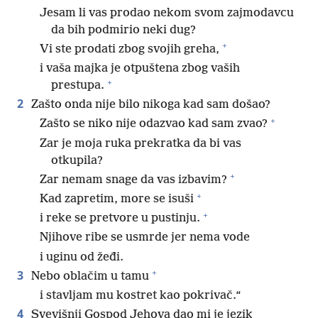
Jesam li vas prodao nekom svom zajmodavcu
da bih podmirio neki dug?
+
Vi ste prodati zbog svojih greha,
i vaša majka je otpuštena zbog vaših
+
prestupa.
2
Zašto onda nije bilo nikoga kad sam došao?
+
Zašto se niko nije odazvao kad sam zvao?
Zar je moja ruka prekratka da bi vas
otkupila?
+
Zar nemam snage da vas izbavim?
+
Kad zapretim, more se isuši
+
i reke se pretvore u pustinju.
Njihove ribe se usmrde jer nema vode
i uginu od žeđi.
+
3
Nebo oblačim u tamu
i stavljam mu kostret kao pokrivač.“
4
Svevišnji Gospod Jehova dao mi je jezik