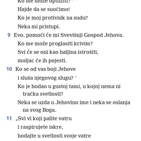
*
Ko me može optužiti?
Hajde da se suočimo!
Ko je moj protivnik na sudu?
Neka mi pristupi.
9
Evo, pomoći će mi Svevišnji Gospod Jehova.
Ko me može proglasiti krivim?
Svi će se oni kao haljina istrošiti,
moljac će ih pojesti.
10
Ko se od vas boji Jehove
+
i sluša njegovog slugu?
Ko je hodao u gustoj tami, u kojoj nema ni
tračka svetlosti?
Neka se uzda u Jehovino ime i neka se oslanja
na svog Boga.
11
„Svi vi koji palite vatru
i raspirujete iskre,
hodajte u svetlosti svoje vatre