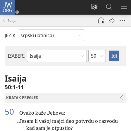
JW.ORG
Prijava
(otvara
Promeni
Pretraga
PRI
novi
jezik
sajta
ME
Isaija
prozor)
sajta
JW.ORG
JEZIK
Poglavlje
IZABERI
Biblijska
knjiga
Isaija
50:1-11
KRATAK PREGLED
50
Ovako kaže Jehova:
„Jesam li vašoj majci dao potvrdu o razvodu
+
kad sam je otpustio?