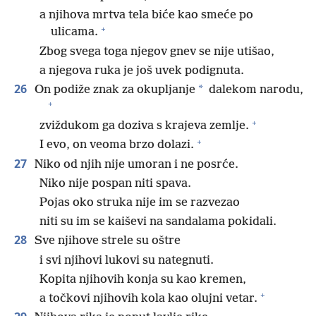
a njihova mrtva tela biće kao smeće po
+
ulicama.
Zbog svega toga njegov gnev se nije utišao,
a njegova ruka je još uvek podignuta.
26
*
On podiže znak za okupljanje
dalekom narodu,
+
+
zviždukom ga doziva s krajeva zemlje.
+
I evo, on veoma brzo dolazi.
27
Niko od njih nije umoran i ne posrće.
Niko nije pospan niti spava.
Pojas oko struka nije im se razvezao
niti su im se kaiševi na sandalama pokidali.
28
Sve njihove strele su oštre
i svi njihovi lukovi su nategnuti.
Kopita njihovih konja su kao kremen,
+
a točkovi njihovih kola kao olujni vetar.