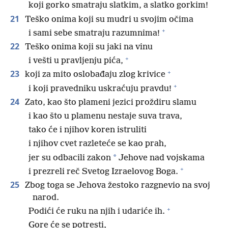
koji gorko smatraju slatkim, a slatko gorkim!
21
Teško onima koji su mudri u svojim očima
+
i sami sebe smatraju razumnima!
22
Teško onima koji su jaki na vinu
+
i vešti u pravljenju pića,
+
23
koji za mito oslobađaju zlog krivice
+
i koji pravedniku uskraćuju pravdu!
24
Zato, kao što plameni jezici proždiru slamu
i kao što u plamenu nestaje suva trava,
tako će i njihov koren istruliti
i njihov cvet razleteće se kao prah,
*
jer su odbacili zakon
Jehove nad vojskama
+
i prezreli reč Svetog Izraelovog Boga.
25
Zbog toga se Jehova žestoko razgnevio na svoj
narod.
+
Podići će ruku na njih i udariće ih.
Gore će se potresti,