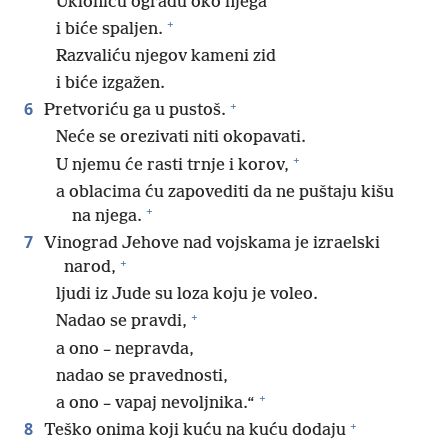
Ukloniću ogradu oko njega
+
i biće spaljen.
Razvaliću njegov kameni zid
i biće izgažen.
+
6
Pretvoriću ga u pustoš.
Neće se orezivati niti okopavati.
+
U njemu će rasti trnje i korov,
a oblacima ću zapovediti da ne puštaju kišu
+
na njega.
7
Vinograd Jehove nad vojskama je izraelski
+
narod,
ljudi iz Jude su loza koju je voleo.
+
Nadao se pravdi,
a ono – nepravda,
nadao se pravednosti,
+
a ono – vapaj nevoljnika.“
+
8
Teško onima koji kuću na kuću dodaju