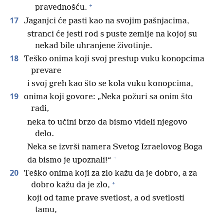
+
pravednošću.
17
Jaganjci će pasti kao na svojim pašnjacima,
stranci će jesti rod s puste zemlje na kojoj su
nekad bile uhranjene životinje.
18
Teško onima koji svoj prestup vuku konopcima
prevare
i svoj greh kao što se kola vuku konopcima,
19
onima koji govore: „Neka požuri sa onim što
radi,
neka to učini brzo da bismo videli njegovo
delo.
Neka se izvrši namera Svetog Izraelovog Boga
+
da bismo je upoznali!“
20
Teško onima koji za zlo kažu da je dobro, a za
+
dobro kažu da je zlo,
koji od tame prave svetlost, a od svetlosti
tamu,