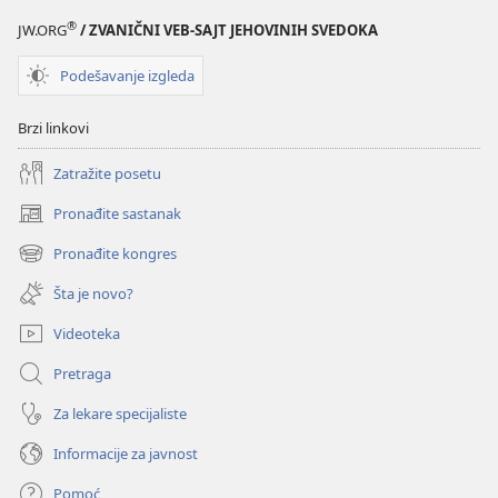
®
JW.ORG
/ ZVANIČNI VEB-SAJT JEHOVINIH SVEDOKA
Podešavanje izgleda
Brzi linkovi
Zatražite posetu
Pronađite sastanak
(otvara
novi
Pronađite kongres
(otvara
prozor)
novi
Šta je novo?
prozor)
Videoteka
Pretraga
Za lekare specijaliste
Informacije za javnost
Pomoć