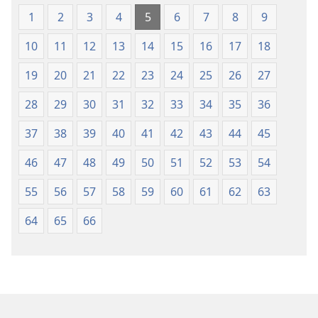
(revidirano
(revidirano
1
2
3
4
5
6
7
8
9
izdanje
izdanje
iz
iz
10
11
12
13
14
15
16
17
18
2019)
2019)
19
20
21
22
23
24
25
26
27
28
29
30
31
32
33
34
35
36
37
38
39
40
41
42
43
44
45
46
47
48
49
50
51
52
53
54
55
56
57
58
59
60
61
62
63
64
65
66