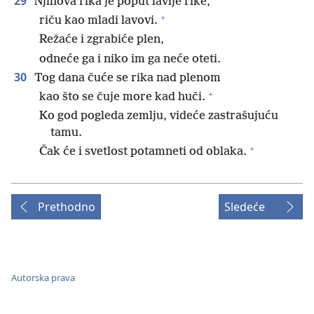
29
Njihova rika je poput lavlje rike,
+
riču kao mladi lavovi.
Režaće i zgrabiće plen,
odneće ga i niko im ga neće oteti.
30
Tog dana čuće se rika nad plenom
+
kao što se čuje more kad huči.
Ko god pogleda zemlju, videće zastrašujuću
tamu.
+
Čak će i svetlost potamneti od oblaka.
Prethodno
Sledeće
Autorska prava