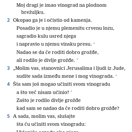
Moj dragi je imao vinograd na plodnom
brežuljku.
2
Okopao ga je i očistio od kamenja.
Posadio je u njemu plemenitu crvenu lozu,
sagradio kulu usred njega
+
i napravio u njemu vinsku presu.
Nadao se da će roditi dobro grožđe,
+
ali rodilo je divlje grožđe.
3
„Molim vas, stanovnici Jerusalima i ljudi iz Jude,
+
sudite sada između mene i mog vinograda.
4
Šta sam još mogao učiniti svom vinogradu
+
a što već nisam učinio?
Zašto je rodilo divlje grožđe
kad sam se nadao da će roditi dobro grožđe?
5
A sada, molim vas, slušajte
šta ću učiniti svom vinogradu: