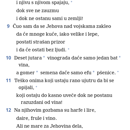
+
i njivu s njivom spajaju,
dok sve ne zauzmu
i dok ne ostanu sami u zemlji!
9
Čuo sam da se Jehova nad vojskama zakleo
da će mnoge kuće, iako velike i lepe,
postati strašan prizor
+
i da će ostati bez ljudi.
10
*
*
Deset jutara
vinograda daće samo jedan bat
vina,
+
*
*
a gomer
semena daće samo efu
pšenice.
11
Teško onima koji ustaju rano ujutru da bi se
+
opijali,
koji ostaju do kasno uveče dok ne postanu
razuzdani od vina!
12
Na njihovim gozbama su harfe i lire,
daire, frule i vino.
Ali ne mare za Jehovina dela,