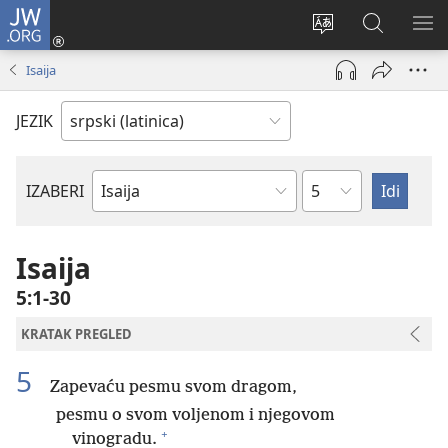
JW.ORG
Prijava
(otvara
Promeni
Pretraga
PRI
novi
jezik
sajta
ME
Isaija
prozor)
sajta
JW.ORG
JEZIK
Poglavlje
IZABERI
Biblijska
knjiga
Isaija
5:1-30
KRATAK PREGLED
5
Zapevaću pesmu svom dragom,
pesmu o svom voljenom i njegovom
+
vinogradu.