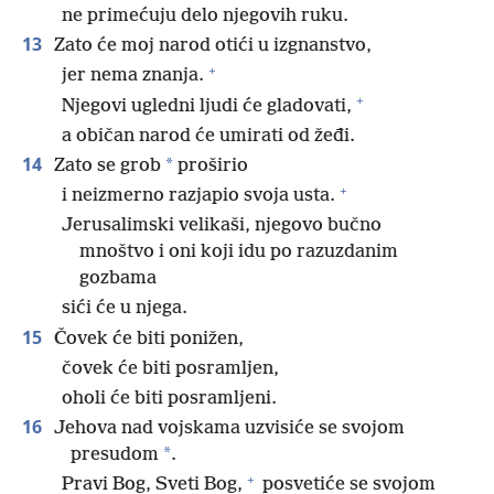
ne primećuju delo njegovih ruku.
13
Zato će moj narod otići u izgnanstvo,
+
jer nema znanja.
+
Njegovi ugledni ljudi će gladovati,
a običan narod će umirati od žeđi.
14
*
Zato se grob
proširio
+
i neizmerno razjapio svoja usta.
Jerusalimski velikaši, njegovo bučno
mnoštvo i oni koji idu po razuzdanim
gozbama
sići će u njega.
15
Čovek će biti ponižen,
čovek će biti posramljen,
oholi će biti posramljeni.
16
Jehova nad vojskama uzvisiće se svojom
*
presudom
.
+
Pravi Bog, Sveti Bog,
posvetiće se svojom