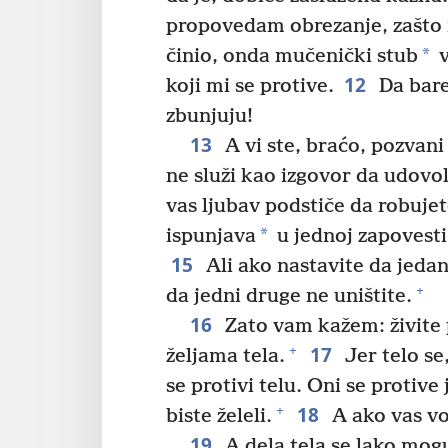
propovedam obrezanje, zašto 
*
činio, onda mučenički stub
v
12
koji mi se protive.
Da bare
zbunjuju!
13
A vi ste, braćo, pozvan
ne služi kao izgovor da udovo
vas ljubav podstiče da robuje
*
ispunjava
u jednoj zapovesti
15
Ali ako nastavite da jedan
+
da jedni druge ne uništite.
16
Zato vam kažem: živite
17
+
željama tela.
Jer telo se,
se protivi telu. Oni se protive
18
+
biste želeli.
A ako vas vo
19
A dela tela se lako mogu