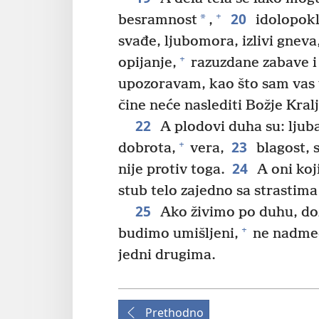
20
+
*
besramnost
,
idolopokl
svađe, ljubomora, izlivi gneva
+
opijanje,
razuzdane zabave i
upozoravam, kao što sam vas v
čine neće naslediti Božje Kral
22
A plodovi duha su: ljuba
23
+
dobrota,
vera,
blagost, 
24
nije protiv toga.
A oni koji
stub telo zajedno sa strastima 
25
Ako živimo po duhu, do
+
budimo umišljeni,
ne nadmeć
jedni drugima.
Prethodno