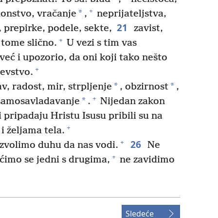
+
*
onstvo, vračanje
,
neprijateljstva,
21
, prepirke, podele, sekte,
zavist,
+
 tome slično.
U vezi s tim vas
eć i upozorio, da oni koji tako nešto
+
jevstvo.
*
*
v, radost, mir, strpljenje
, obzirnost
,
+
*
samosavladavanje
.
Nijedan zakon
 pripadaju Hristu Isusu pribili su na
+
i željama tela.
26
+
zvolimo duhu da nas vodi.
Ne
+
imo se jedni s drugima,
ne zavidimo
Sledeće