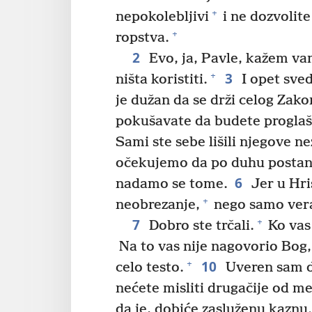
+
nepokolebljivi
i ne dozvolit
+
ropstva.
2
Evo, ja, Pavle, kažem va
3
+
ništa koristiti.
I opet sve
je dužan da se drži celog Zako
pokušavate da budete proglaš
Sami ste sebe lišili njegove n
očekujemo da po duhu postane
6
nadamo se tome.
Jer u Hris
+
neobrezanje,
nego samo vera 
7
+
Dobro ste trčali.
Ko vas 
Na to vas nije nagovorio Bog, 
10
+
celo testo.
Uveren sam da
nećete misliti drugačije od me
da je, dobiće zasluženu kaznu.