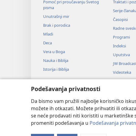
Pomoć pri proučavanju Svetog
Traktati i po
pisma
Serije članak
Unutrašnji mir
Časopisi
Brak i porodica
Radne svesk
Mladi
Programi
Deca
Indeksi
Vera u Boga
Uputstva
Nauka i Biblija
JW Broadcas
Istorija i Biblija
Videoteka
Muzika
Podešavanja privatnosti
Audio-dram
Dramsko čit
Da bismo vam pružili najbolje korisničko iskus
možete ih otkazati. Možete prihvatiti ili otkaz
se neće prodavati niti koristiti u marketinške 
promeniti podešavanja u
Podešavanja privatn
Copyright
© 2026 Watch Tower Bib