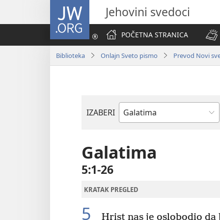
JW.ORG
Jehovini svedoci
POČETNA STRANICA
Biblioteka
Onlajn Sveto pismo
Prevod Novi svet
IZABERI
Biblijska
knjiga
Galatima
5:1-26
KRATAK PREGLED
5
Hrist nas je oslobodio da