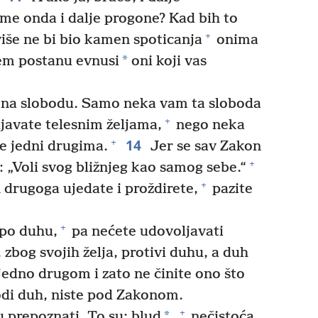
me onda i dalje progone? Kad bih to
+
iše ne bi bio kamen spoticanja
onima
*
m postanu evnusi
oni koji vas
i na slobodu. Samo neka vam ta sloboda
+
ljavate telesnim željama,
nego neka
14
+
te jedni drugima.
Jer se sav Zakon
+
: „Voli svog bližnjeg kao samog sebe.“
+
 drugoga ujedate i proždirete,
pazite
+
 po duhu,
pa nećete udovoljavati
 zbog svojih želja, protivi duhu, a duh
 jedno drugom i zato ne činite ono što
di duh, niste pod Zakonom.
+
*
 prepoznati. To su: blud
,
nečistoća,