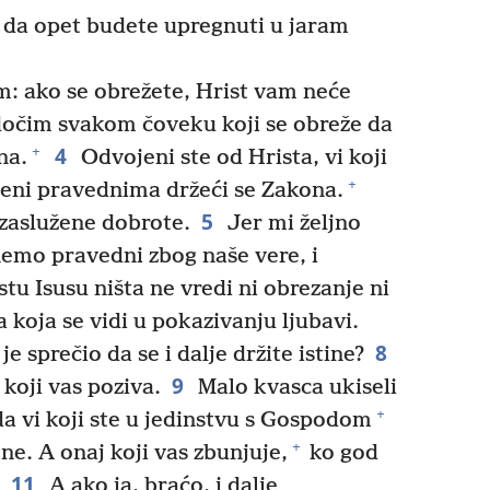
e da opet budete upregnuti u jaram
m: ako se obrežete, Hrist vam neće
dočim svakom čoveku koji se obreže da
4
+
na.
Odvojeni ste od Hrista, vi koji
+
eni pravednima držeći se Zakona.
5
ezaslužene dobrote.
Jer mi željno
mo pravedni zbog naše vere, i
tu Isusu ništa ne vredi ni obrezanje ni
koja se vidi u pokazivanju ljubavi.
8
je sprečio da se i dalje držite istine?
9
koji vas poziva.
Malo kvasca ukiseli
+
 vi koji ste u jedinstvu s Gospodom
+
ne. A onaj koji vas zbunjuje,
ko god
11
A ako ja, braćo, i dalje