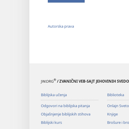
Autorska prava
®
JW.ORG
/ ZVANIČNI VEB-SAJT JEHOVINIH SVED
Biblijska učenja
Biblioteka
Odgovori na biblijska pitanja
Onlajn Svet
Objašnjenje biblijskih stihova
Knjige
Biblijski kurs
Brošure i br