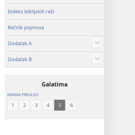
2019)
2019)
Indeks biblijskih reči
Rečnik pojmova
Dodatak A
Više
Dodatak B
Više
Galatima
KRATAK PREGLED
1
2
3
4
5
6