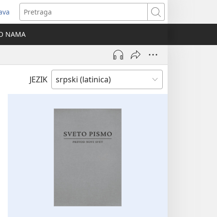
java
tvara
Pretraga
vi
O NAMA
ozor)
JEZIK