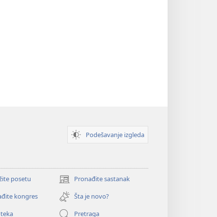
Podešavanje izgleda
žite posetu
Pronađite sastanak
(otvara
novi
đite kongres
Šta je novo?
prozor)
oteka
Pretraga