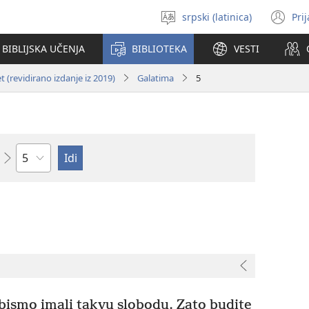
srpski (latinica)
Pri
Izaberi
(o
jezik
no
BIBLIJSKA UČENJA
BIBLIOTEKA
VESTI
pr
 (revidirano izdanje iz 2019)
Galatima
5
Poglavlje
 bismo imali takvu slobodu. Zato budite