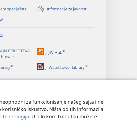
are specijaliste
Informacije za javnost
oć
zi
AJN BIBLIOTEKA
®
JW Hub
(otvara
chtower
novi
®
®
prozor)
ibrary
Watchtower Library
u neophodni za funkcionisanje našeg sajta i ne
 korisničko iskustvo. Ništa od tih informacija
ih tehnologija
. U bilo kom trenutku možete
T
|
PODEŠAVANjE PRIVATNOSTI