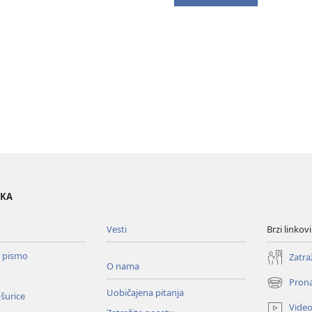
OKA
Vesti
Brzi linkovi
o pismo
Zatra
O nama
Prona
(otvara
Uobičajena pitanja
ošurice
novi
Vide