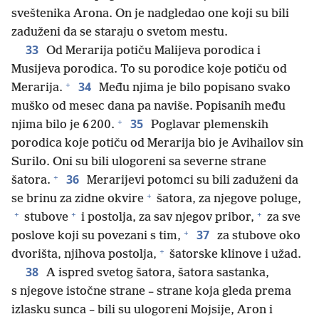
sveštenika Arona. On je nadgledao one koji su bili
zaduženi da se staraju o svetom mestu.
33
Od Merarija potiču Malijeva porodica i
Musijeva porodica. To su porodice koje potiču od
+
34
Merarija.
Među njima je bilo popisano svako
muško od mesec dana pa naviše. Popisanih među
+
35
njima bilo je 6 200.
Poglavar plemenskih
porodica koje potiču od Merarija bio je Avihailov sin
Surilo. Oni su bili ulogoreni sa severne strane
+
36
šatora.
Merarijevi potomci su bili zaduženi da
+
se brinu za zidne okvire
šatora, za njegove poluge,
+
+
+
stubove
i postolja, za sav njegov pribor,
za sve
+
37
poslove koji su povezani s tim,
za stubove oko
+
dvorišta, njihova postolja,
šatorske klinove i užad.
38
A ispred svetog šatora, šatora sastanka,
s njegove istočne strane – strane koja gleda prema
izlasku sunca – bili su ulogoreni Mojsije, Aron i