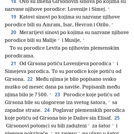
18
Ovo su imena Girsonovih sinova po kojima su
+
nazvane njihove porodice: Lovenije i Simej.
19
Katovi sinovi po kojima su nazvane njihove
+
porodice bili su Amram, Isar, Hevron i Ozilo.
20
Merarijevi sinovi po kojima su nazvane njihove
+
+
porodice bili su Malije
i Musije.
To su porodice Levita po njihovim plemenskim
porodicama.
+
21
Od Girsona potiču Lovenijeva porodica
i
Simejeva porodica. To su porodice koje potiču od
22
Girsona.
Među njima je bilo popisano svako
muško od mesec dana pa naviše. Popisanih među
+
23
njima bilo je 7 500.
Porodice koje potiču od
+
Girsona bile su ulogorene iza svetog šatora,
sa
24
zapadne strane.
Poglavar plemenskih porodica
25
koje potiču od Girsona bio je Dailov sin Elisaf.
+
+
Girsonovi potomci su bili zaduženi
za šator
i
+
+
njegove pokrivače,
za zavesu
na ulazu u šator