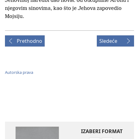
Jehovinoj naredbi dao novac od otkupnine Aronu i
njegovim sinovima, kao što je Jehova zapovedio
Mojsiju.
Prethodno
Sledeće
Autorska prava
IZABERI FORMAT