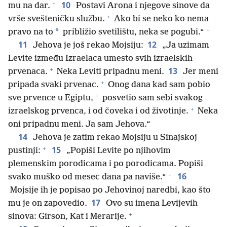
+
10
mu na dar.
Postavi Arona i njegove sinove da
+
vrše svešteničku službu.
Ako bi se neko ko nema
+
*
pravo na to
približio svetilištu, neka se pogubi.“
11
12
Jehova je još rekao Mojsiju:
„Ja uzimam
Levite između Izraelaca umesto svih izraelskih
+
13
prvenaca.
Neka Leviti pripadnu meni.
Jer meni
+
pripada svaki prvenac.
Onog dana kad sam pobio
+
sve prvence u Egiptu,
posvetio sam sebi svakog
+
izraelskog prvenca, i od čoveka i od životinje.
Neka
oni pripadnu meni. Ja sam Jehova.“
14
Jehova je zatim rekao Mojsiju u Sinajskoj
+
15
pustinji:
„Popiši Levite po njihovim
plemenskim porodicama i po porodicama. Popiši
+
16
svako muško od mesec dana pa naviše.“
Mojsije ih je popisao po Jehovinoj naredbi, kao što
17
mu je on zapovedio.
Ovo su imena Levijevih
+
sinova: Girson, Kat i Merarije.