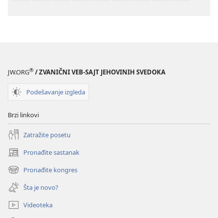
®
JW.ORG
/ ZVANIČNI VEB-SAJT JEHOVINIH SVEDOKA
Podešavanje izgleda
Brzi linkovi
Zatražite posetu
Pronađite sastanak
(otvara
novi
Pronađite kongres
(otvara
prozor)
novi
Šta je novo?
prozor)
Videoteka