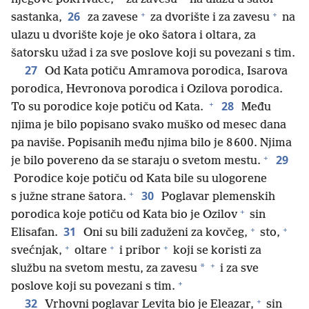
+
+
26
sastanka,
za zavese
za dvorište i za zavesu
na
ulazu u dvorište koje je oko šatora i oltara, za
šatorsku užad i za sve poslove koji su povezani s tim.
27
Od Kata potiču Amramova porodica, Isarova
porodica, Hevronova porodica i Ozilova porodica.
+
28
To su porodice koje potiču od Kata.
Među
njima je bilo popisano svako muško od mesec dana
pa naviše. Popisanih među njima bilo je 8 600. Njima
+
29
je bilo povereno da se staraju o svetom mestu.
Porodice koje potiču od Kata bile su ulogorene
+
30
s južne strane šatora.
Poglavar plemenskih
+
porodica koje potiču od Kata bio je Ozilov
sin
+
+
31
Elisafan.
Oni su bili zaduženi za kovčeg,
sto,
+
+
+
svećnjak,
oltare
i pribor
koji se koristi za
+
*
službu na svetom mestu, za zavesu
i za sve
+
poslove koji su povezani s tim.
+
32
Vrhovni poglavar Levita bio je Eleazar,
sin