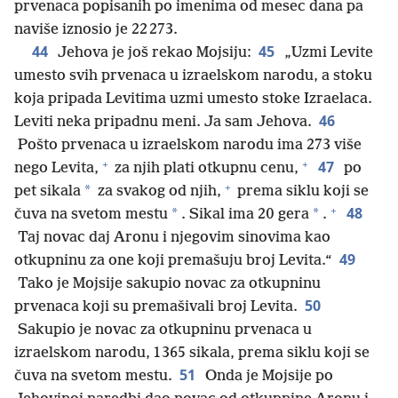
prvenaca popisanih po imenima od mesec dana pa
naviše iznosio je 22 273.
44
45
Jehova je još rekao Mojsiju:
„Uzmi Levite
umesto svih prvenaca u izraelskom narodu, a stoku
koja pripada Levitima uzmi umesto stoke Izraelaca.
46
Leviti neka pripadnu meni. Ja sam Jehova.
Pošto prvenaca u izraelskom narodu ima 273 više
+
+
47
nego Levita,
za njih plati otkupnu cenu,
po
+
*
pet sikala
za svakog od njih,
prema siklu koji se
+
48
*
*
čuva na svetom mestu
. Sikal ima 20 gera
.
Taj novac daj Aronu i njegovim sinovima kao
49
otkupninu za one koji premašuju broj Levita.“
Tako je Mojsije sakupio novac za otkupninu
50
prvenaca koji su premašivali broj Levita.
Sakupio je novac za otkupninu prvenaca u
izraelskom narodu, 1 365 sikala, prema siklu koji se
51
čuva na svetom mestu.
Onda je Mojsije po