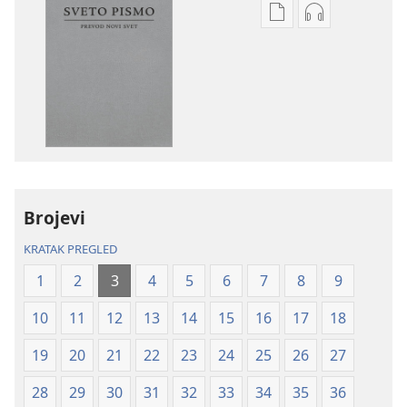
Formati
Formati
za
za
preuzimanje
preuzimanje
elektronskih
audio-
publikacija
sadržaja
Sveto
Sveto
pismo
pismo
–
–
prevod
prevod
Brojevi
Novi
Novi
svet
svet
KRATAK PREGLED
(revidirano
(revidirano
1
2
3
4
5
6
7
8
9
izdanje
izdanje
iz
iz
10
11
12
13
14
15
16
17
18
2019)
2019)
19
20
21
22
23
24
25
26
27
28
29
30
31
32
33
34
35
36