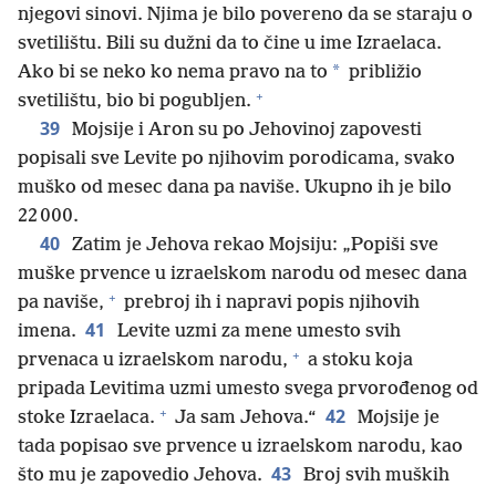
njegovi sinovi. Njima je bilo povereno da se staraju o
svetilištu. Bili su dužni da to čine u ime Izraelaca.
*
Ako bi se neko ko nema pravo na to
približio
+
svetilištu, bio bi pogubljen.
39
Mojsije i Aron su po Jehovinoj zapovesti
popisali sve Levite po njihovim porodicama, svako
muško od mesec dana pa naviše. Ukupno ih je bilo
22 000.
40
Zatim je Jehova rekao Mojsiju: „Popiši sve
muške prvence u izraelskom narodu od mesec dana
+
pa naviše,
prebroj ih i napravi popis njihovih
41
imena.
Levite uzmi za mene umesto svih
+
prvenaca u izraelskom narodu,
a stoku koja
pripada Levitima uzmi umesto svega prvorođenog od
+
42
stoke Izraelaca.
Ja sam Jehova.“
Mojsije je
tada popisao sve prvence u izraelskom narodu, kao
43
što mu je zapovedio Jehova.
Broj svih muških