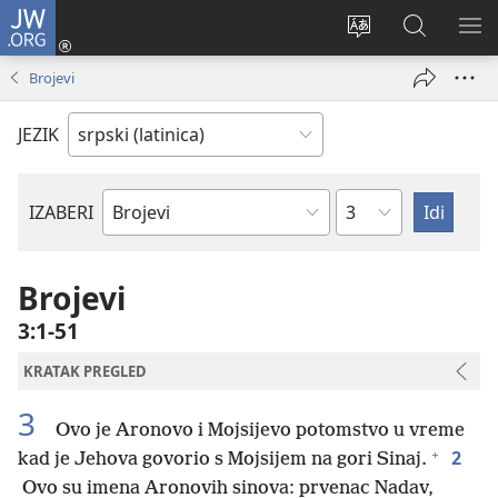
JW.ORG
Prijava
(otvara
Promeni
Pretraga
PRI
novi
jezik
sajta
ME
Brojevi
prozor)
sajta
JW.ORG
JEZIK
Poglavlje
IZABERI
Biblijska
knjiga
Brojevi
3:1-51
KRATAK PREGLED
3
Ovo je Aronovo i Mojsijevo potomstvo u vreme
+
2
kad je Jehova govorio s Mojsijem na gori Sinaj.
Ovo su imena Aronovih sinova: prvenac Nadav,