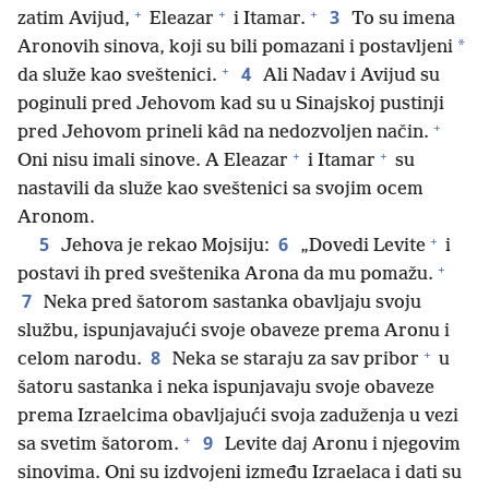
+
+
+
3
zatim Avijud,
Eleazar
i Itamar.
To su imena
*
Aronovih sinova, koji su bili pomazani i postavljeni
+
4
da služe kao sveštenici.
Ali Nadav i Avijud su
poginuli pred Jehovom kad su u Sinajskoj pustinji
+
pred Jehovom prineli kâd na nedozvoljen način.
+
+
Oni nisu imali sinove. A Eleazar
i Itamar
su
nastavili da služe kao sveštenici sa svojim ocem
Aronom.
+
5
6
Jehova je rekao Mojsiju:
„Dovedi Levite
i
+
postavi ih pred sveštenika Arona da mu pomažu.
7
Neka pred šatorom sastanka obavljaju svoju
službu, ispunjavajući svoje obaveze prema Aronu i
+
8
celom narodu.
Neka se staraju za sav pribor
u
šatoru sastanka i neka ispunjavaju svoje obaveze
prema Izraelcima obavljajući svoja zaduženja u vezi
+
9
sa svetim šatorom.
Levite daj Aronu i njegovim
sinovima. Oni su izdvojeni između Izraelaca i dati su