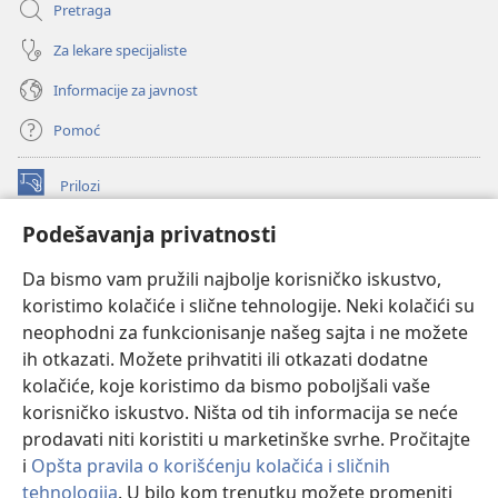
Pretraga
Za lekare specijaliste
Informacije za javnost
Pomoć
Prilozi
(otvara
novi
Podešavanja privatnosti
prozor)
ONLAJN BIBLIOTEKA Watchtower
(otvara
Da bismo vam pružili najbolje korisničko iskustvo,
novi
®
JW Hub
prozor)
koristimo kolačiće i slične tehnologije. Neki kolačići su
(otvara
novi
neophodni za funkcionisanje našeg sajta i ne možete
®
JW Library
prozor)
ih otkazati. Možete prihvatiti ili otkazati dodatne
kolačiće, koje koristimo da bismo poboljšali vaše
®
Watchtower Library
korisničko iskustvo. Ništa od tih informacija se neće
prodavati niti koristiti u marketinške svrhe. Pročitajte
i
Opšta pravila o korišćenju kolačića i sličnih
tehnologija
. U bilo kom trenutku možete promeniti