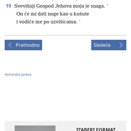
+
19
Svevišnji Gospod Jehova moja je snaga.
On će mi dati noge kao u košute
+
i vodiće me po uzvišicama.
Prethodno
Sledeće
Autorska prava
IZABERI FORMAT