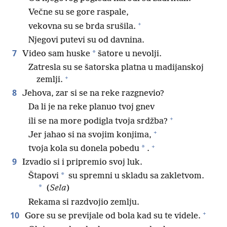
Večne su se gore raspale,
+
vekovna su se brda srušila.
Njegovi putevi su od davnina.
7
*
Video sam huske
šatore u nevolji.
Zatresla su se šatorska platna u madijanskoj
+
zemlji.
8
Jehova, zar si se na reke razgnevio?
Da li je na reke planuo tvoj gnev
+
ili se na more podigla tvoja srdžba?
+
Jer jahao si na svojim konjima,
+
*
tvoja kola su donela pobedu
.
9
Izvadio si i pripremio svoj luk.
*
Štapovi
su spremni u skladu sa zakletvom.
*
(
Sela
)
Rekama si razdvojio zemlju.
+
10
Gore su se previjale od bola kad su te videle.