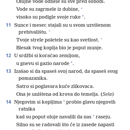
Olujne vode odnele su sve pred sobom.
+
Vode su zagrmele iz dubine,
*
visoko su podigle svoje ruke
.
11
Sunce i mesec stajali su u svom uzvišenom
+
prebivalištu.
+
Tvoje strele poletele su kao svetlost.
Blesak tvog koplja bio je poput munje.
12
U srdžbi si koračao zemljom,
*
u gnevu si gazio narode
.
13
Izašao si da spaseš svoj narod, da spaseš svog
pomazanika.
Satro si poglavara kuće zlikovaca.
Ona je uništena od krova do temelja. (
Sela
)
14
*
Njegovim si kopljima
probio glavu njegovih
ratnika
*
kad su poput oluje navalili da nas
raseju.
Silno su se radovali što će iz zasede napasti