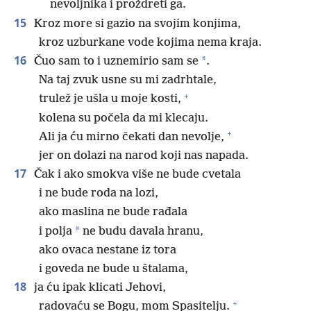
nevoljnika i proždreti ga.
15
Kroz more si gazio na svojim konjima,
kroz uzburkane vode kojima nema kraja.
16
*
Čuo sam to i uznemirio sam se
.
Na taj zvuk usne su mi zadrhtale,
+
trulež je ušla u moje kosti,
kolena su počela da mi klecaju.
+
Ali ja ću mirno čekati dan nevolje,
jer on dolazi na narod koji nas napada.
17
Čak i ako smokva više ne bude cvetala
i ne bude roda na lozi,
ako maslina ne bude rađala
*
i polja
ne budu davala hranu,
ako ovaca nestane iz tora
i goveda ne bude u štalama,
18
ja ću ipak klicati Jehovi,
+
radovaću se Bogu, mom Spasitelju.