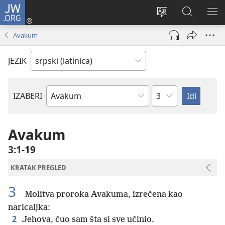
JW.ORG
Prijava
(otvara
Promeni
Pretraga
PRI
novi
jezik
sajta
ME
Avakum
prozor)
sajta
JW.ORG
JEZIK
Poglavlje
IZABERI
Biblijska
knjiga
Avakum
3:1-19
KRATAK PREGLED
3
Molitva proroka Avakuma, izrečena kao
naricaljka:
2
Jehova, čuo sam šta si sve učinio.