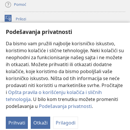
Pomoć
Prilozi
(otvara
novi
Podešavanja privatnosti
prozor)
ONLAJN BIBLIOTEKA Watchtower
(otvara
Da bismo vam pružili najbolje korisničko iskustvo,
novi
®
JW Hub
prozor)
koristimo kolačiće i slične tehnologije. Neki kolačići su
(otvara
novi
neophodni za funkcionisanje našeg sajta i ne možete
®
JW Library
prozor)
ih otkazati. Možete prihvatiti ili otkazati dodatne
kolačiće, koje koristimo da bismo poboljšali vaše
®
Watchtower Library
korisničko iskustvo. Ništa od tih informacija se neće
prodavati niti koristiti u marketinške svrhe. Pročitajte
i
Opšta pravila o korišćenju kolačića i sličnih
tehnologija
. U bilo kom trenutku možete promeniti
Copyright
© 2026 Watch Tower Bible and Tract Society of Pennsylvania.
podešavanja u
Podešavanja privatnosti
.
Pr
PRAVILA KORIŠĆENJA
|
PRIVATNOST
|
PODEŠAVANjE PRIVATNOSTI
sa
Prihvati
Otkaži
Prilagodi