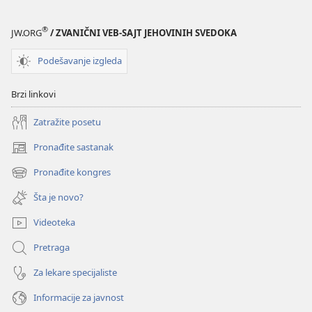
®
JW.ORG
/ ZVANIČNI VEB-SAJT JEHOVINIH SVEDOKA
Podešavanje izgleda
Brzi linkovi
Zatražite posetu
Pronađite sastanak
(otvara
novi
Pronađite kongres
(otvara
prozor)
novi
Šta je novo?
prozor)
Videoteka
Pretraga
Za lekare specijaliste
Informacije za javnost