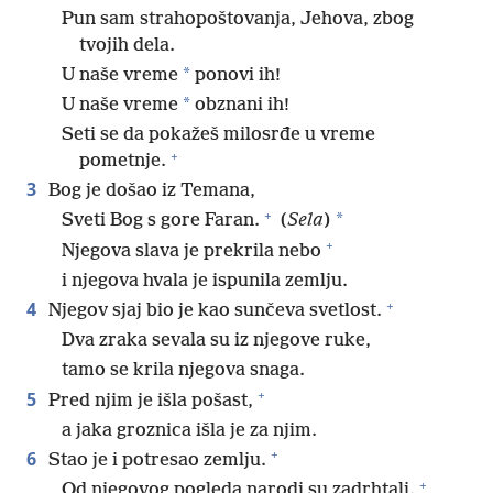
Pun sam strahopoštovanja, Jehova, zbog
tvojih dela.
*
U naše vreme
ponovi ih!
*
U naše vreme
obznani ih!
Seti se da pokažeš milosrđe u vreme
+
pometnje.
3
Bog je došao iz Temana,
+
*
Sveti Bog s gore Faran.
(
Sela
)
+
Njegova slava je prekrila nebo
i njegova hvala je ispunila zemlju.
+
4
Njegov sjaj bio je kao sunčeva svetlost.
Dva zraka sevala su iz njegove ruke,
tamo se krila njegova snaga.
+
5
Pred njim je išla pošast,
a jaka groznica išla je za njim.
+
6
Stao je i potresao zemlju.
+
Od njegovog pogleda narodi su zadrhtali.