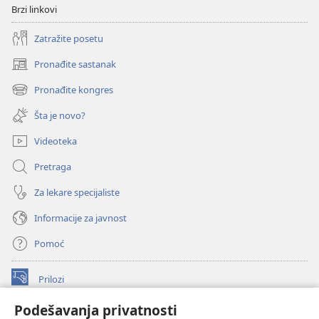
Brzi linkovi
Zatražite posetu
Pronađite sastanak
(otvara
novi
Pronađite kongres
(otvara
prozor)
novi
Šta je novo?
prozor)
Videoteka
Pretraga
Za lekare specijaliste
Informacije za javnost
Pomoć
Prilozi
(otvara
novi
Podešavanja privatnosti
prozor)
ONLAJN BIBLIOTEKA Watchtower