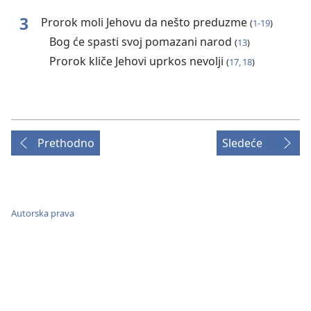
3
Prorok moli Jehovu da nešto preduzme
(
1-19
)
Bog će spasti svoj pomazani narod
(
13
)
Prorok kliče Jehovi uprkos nevolji
(
17, 18
)
Prethodno
Sledeće
Autorska prava