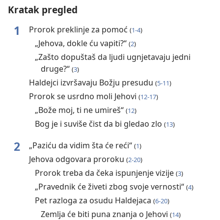
Kratak pregled
1
Prorok preklinje za pomoć
(
1-4
)
„Jehova, dokle ću vapiti?“
(
2
)
„Zašto dopuštaš da ljudi ugnjetavaju jedni
druge?“
(
3
)
Haldejci izvršavaju Božju presudu
(
5⁠-11
)
Prorok se usrdno moli Jehovi
(
12-17
)
„Bože moj, ti ne umireš“
(
12
)
Bog je i suviše čist da bi gledao zlo
(
13
)
2
„Paziću da vidim šta će reći“
(
1
)
Jehova odgovara proroku
(
2-20
)
Prorok treba da čeka ispunjenje vizije
(
3
)
„Pravednik će živeti zbog svoje vernosti“
(
4
)
Pet razloga za osudu Haldejaca
(
6-20
)
Zemlja će biti puna znanja o Jehovi
(
14
)