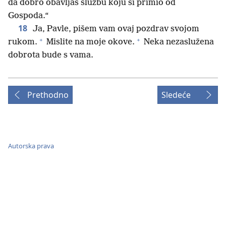
da dobro obavljaš službu koju si primio od
Gospoda.“
18
Ja, Pavle, pišem vam ovaj pozdrav svojom
+
+
rukom.
Mislite na moje okove.
Neka nezaslužena
dobrota bude s vama.
Prethodno
Sledeće
Autorska prava