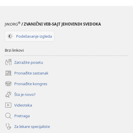
®
JW.ORG
/ ZVANIČNI VEB-SAJT JEHOVINIH SVEDOKA
Podešavanje izgleda
Brzi linkovi
Zatražite posetu
Pronađite sastanak
(otvara
novi
Pronađite kongres
(otvara
prozor)
novi
Šta je novo?
prozor)
Videoteka
Pretraga
Za lekare specijaliste