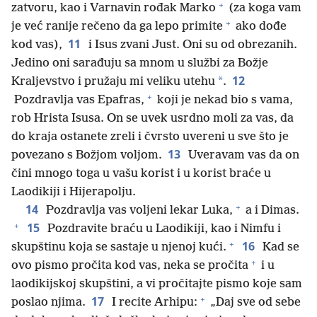
+
zatvoru, kao i Varnavin rođak Marko
(za koga vam
+
je već ranije rečeno da ga lepo primite
ako dođe
11
kod vas),
i Isus zvani Just. Oni su od obrezanih.
Jedino oni sarađuju sa mnom u službi za Božje
12
*
Kraljevstvo i pružaju mi veliku utehu
.
+
Pozdravlja vas Epafras,
koji je nekad bio s vama,
rob Hrista Isusa. On se uvek usrdno moli za vas, da
do kraja ostanete zreli i čvrsto uvereni u sve što je
13
povezano s Božjom voljom.
Uveravam vas da on
čini mnogo toga u vašu korist i u korist braće u
Laodikiji i Hijerapolju.
+
14
Pozdravlja vas voljeni lekar Luka,
a i Dimas.
+
15
Pozdravite braću u Laodikiji, kao i Nimfu i
+
16
skupštinu koja se sastaje u njenoj kući.
Kad se
+
ovo pismo pročita kod vas, neka se pročita
i u
laodikijskoj skupštini, a vi pročitajte pismo koje sam
+
17
poslao njima.
I recite Arhipu:
„Daj sve od sebe