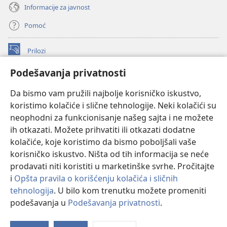
Informacije za javnost
Pomoć
Prilozi
(otvara
novi
Podešavanja privatnosti
prozor)
ONLAJN BIBLIOTEKA Watchtower
(otvara
Da bismo vam pružili najbolje korisničko iskustvo,
novi
®
JW Hub
prozor)
koristimo kolačiće i slične tehnologije. Neki kolačići su
(otvara
novi
neophodni za funkcionisanje našeg sajta i ne možete
®
JW Library
prozor)
ih otkazati. Možete prihvatiti ili otkazati dodatne
kolačiće, koje koristimo da bismo poboljšali vaše
®
Watchtower Library
korisničko iskustvo. Ništa od tih informacija se neće
prodavati niti koristiti u marketinške svrhe. Pročitajte
i
Opšta pravila o korišćenju kolačića i sličnih
tehnologija
. U bilo kom trenutku možete promeniti
Copyright
© 2026 Watch Tower Bible and Tract Society of Pennsylvania.
podešavanja u
Podešavanja privatnosti
.
Pr
PRAVILA KORIŠĆENJA
|
PRIVATNOST
|
PODEŠAVANjE PRIVATNOSTI
sa