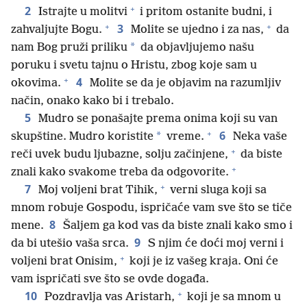
+
2
Istrajte u molitvi
i pritom ostanite budni, i
+
+
3
zahvaljujte Bogu.
Molite se ujedno i za nas,
da
*
nam Bog pruži priliku
da objavljujemo našu
poruku i svetu tajnu o Hristu, zbog koje sam u
+
4
okovima.
Molite se da je objavim na razumljiv
način, onako kako bi i trebalo.
5
Mudro se ponašajte prema onima koji su van
+
6
*
skupštine. Mudro koristite
vreme.
Neka vaše
+
reči uvek budu ljubazne, solju začinjene,
da biste
+
znali kako svakome treba da odgovorite.
+
7
Moj voljeni brat Tihik,
verni sluga koji sa
mnom robuje Gospodu, ispričaće vam sve što se tiče
8
mene.
Šaljem ga kod vas da biste znali kako smo i
9
da bi utešio vaša srca.
S njim će doći moj verni i
+
voljeni brat Onisim,
koji je iz vašeg kraja. Oni će
vam ispričati sve što se ovde događa.
+
10
Pozdravlja vas Aristarh,
koji je sa mnom u