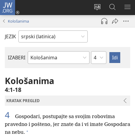
JW.ORG
Prijava
(otvara
Promeni
Pretraga
PRI
novi
jezik
sajta
ME
Kološanima
prozor)
sajta
JW.ORG
JEZIK
Poglavlje
IZABERI
Biblijska
knjiga
Kološanima
4:1-18
KRATAK PREGLED
4
Gospodari, postupajte sa svojim robovima
pravedno i pošteno, jer znate da i vi imate Gospodara
+
na nebu.