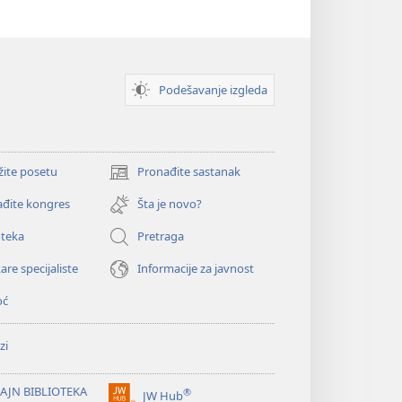
Podešavanje izgleda
žite posetu
Pronađite sastanak
(otvara
novi
đite kongres
Šta je novo?
prozor)
oteka
Pretraga
are specijaliste
Informacije za javnost
oć
zi
AJN BIBLIOTEKA
®
JW Hub