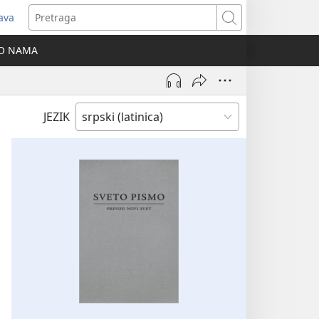
java
tvara
Pretraga
vi
O NAMA
ozor)
JEZIK