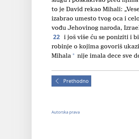
slugu i poskakivao pred njim
to je David rekao Mihali: „Ve
izabrao umesto tvog oca i cel
vođu Jehovinog naroda, Izrae
22
i još više ću se poniziti i
robinje o kojima govoriš ukazi
+
Mihala
nije imala dece sve d
Prethodno
Autorska prava