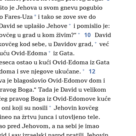
što je Jehova u svom gnevu pogubio
*
no Fares-Uza
i tako se zove sve do
+
avid se uplašio Jehove
i pomislio je:
10
+
ovčeg u grad u kom živim?“
David
+
kovčeg kod sebe, u Davidov grad,
već
+
 kuću Ovid-Edoma
iz Gata.
eseca ostao u kući Ovid-Edoma iz Gata
12
+
Edoma i sve njegove ukućane.
ova je blagoslovio Ovid-Edomov dom i
ravog Boga.“ Tada je David u velikom
včeg pravog Boga iz Ovid-Edomove kuće
+
oni koji su nosili
Jehovin kovčeg
ineo na žrtvu junca i utovljeno tele.
rao pred Jehovom, a na sebi je imao
d i sav izraelski narod pratili Jehovin