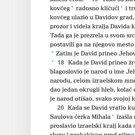
+
+
kovčeg
radosno kličući
i tr
kovčeg ulazio u Davidov grad,
prozor i videla kralja Davida
Tada ga je prezrela u svom src
postavili ga na njegovo mesto 
+
Zatim je David prineo Jeho
18
+
Kada je David prineo žrt
blagoslovio je narod u ime J
narodu, celom izraelskom mno
dao jedan okrugli hleb, kolač
je narod otišao, svako svojoj k
20
Kada se David vratio ku
+
Saulova ćerka Mihala
izašla 
proslavio izraelski kralj kada