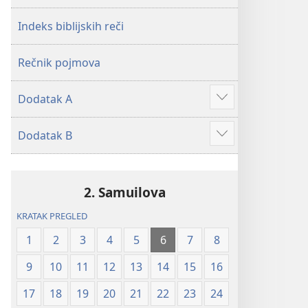
2019)
2019)
Indeks biblijskih reči
Rečnik pojmova
Dodatak A
Više
Dodatak B
Više
2. Samuilova
KRATAK PREGLED
1
2
3
4
5
6
7
8
9
10
11
12
13
14
15
16
17
18
19
20
21
22
23
24