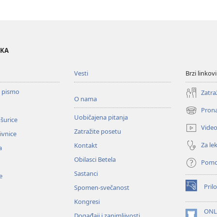
OKA
Vesti
Brzi linkovi
o pismo
Zatra
O nama
Prona
(otvara
Uobičajena pitanja
ošurice
novi
Vide
Zatražite posetu
prozor)
zivnice
Za lek
Kontakt
a
Obilasci Betela
Pom
Sastanci
e
Prilo
Spomen-svečanost
(otvara
novi
Kongresi
prozor)
ONL
Događaji i zanimljivosti