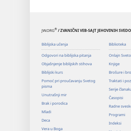
®
JW.ORG
/ ZVANIČNI VEB-SAJT JEHOVINIH SVED
Biblijska učenja
Biblioteka
Odgovori na biblijska pitanja
Onlajn Svet
Objašnjenje biblijskih stihova
Knjige
Biblijski kurs
Brošure i br
Pomoć pri proučavanju Svetog
Traktati i po
pisma
Serije članak
Unutrašnji mir
Časopisi
Brak i porodica
Radne svesk
Mladi
Programi
Deca
Indeksi
Vera u Boga