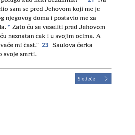
a polugo kao neki bezumnik!“
Na
selio sam se pred Jehovom koji me je
og njegovog doma i postavio me za
+
la.
Zato ću se veseliti pred Jehovom
 biću neznatan čak i u svojim očima. A
23
vaće mi čast.“
Saulova ćerka
o svoje smrti.
Sledeće