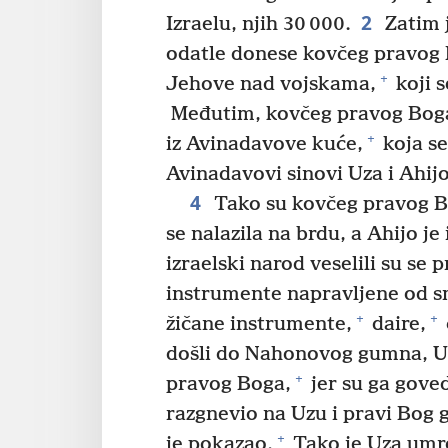
2
Izraelu, njih 30 000.
Zatim j
odatle donese kovčeg pravog
+
Jehove nad vojskama,
koji s
Međutim, kovčeg pravog Boga 
+
iz Avinadavove kuće,
koja se
Avinadavovi sinovi Uza i Ahijo
4
Tako su kovčeg pravog Bo
se nalazila na brdu, a Ahijo j
izraelski narod veselili su se
instrumente napravljene od s
+
+
žičane instrumente,
daire,
došli do Nahonovog gumna, Uz
+
pravog Boga,
jer su ga gove
razgnevio na Uzu i pravi Bog 
+
je pokazao.
Tako je Uza umr