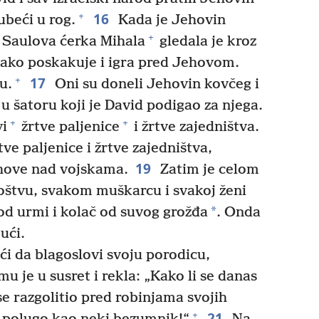
16
+
ubeći u rog.
Kada je Jehovin
+
 Saulova ćerka Mihala
gledala je kroz
 kako poskakuje i igra pred Jehovom.
17
+
u.
Oni su doneli Jehovin kovčeg i
u šatoru koji je David podigao za njega.
+
+
vi
žrtve paljenice
i žrtve zajedništva.
ve paljenice i žrtve zajedništva,
19
ehove nad vojskama.
Zatim je celom
štvu, svakom muškarcu i svakoj ženi
*
 od urmi i kolač od suvog grožđa
. Onda
ući.
ći da blagoslovi svoju porodicu,
mu je u susret i rekla: „Kako li se danas
 se razgolitio pred robinjama svojih
21
+