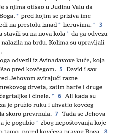
e s njima otišao u Judinu Valu da
+
 Boga,
pred kojim se priziva ime
3
+
*
edi na prestolu iznad
heruvima.
+
stavili su na nova kola
da ga odvezu
 nalazila na brdu. Kolima su upravljali
.
ga odvezli iz Avinadavove kuće, koja
5
e išao pred kovčegom.
David i sav
 pred Jehovom svirajući razne
mrekovog drveta, zatim harfe i druge
6
+
čegrtaljke i činele.
Ali kada su
a je pružio ruku i uhvatio kovčeg
7
da skoro prevrnula.
Tada se Jehova
+
ga je pogubio
zbog nepoštovanja koje
8
o tamo, pored kovčega pravog Boga.