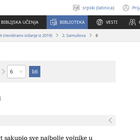
srpski (latinica)
Pri
Izaberi
(o
jezik
no
BIBLIJSKA UČENJA
BIBLIOTEKA
VESTI
pr
 (revidirano izdanje iz 2019)
2. Samuilova
6
Poglavlje
a
 sakupio sve najbolje vojnike u