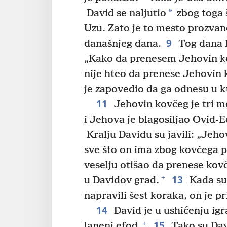
*
David se naljutio
zbog toga 
Uzu. Zato je to mesto prozva
9
današnjeg dana.
Tog dana D
„Kako da prenesem Jehovin k
nije hteo da prenese Jehovin 
je zapovedio da ga odnesu u
11
Jehovin kovčeg je tri m
i Jehova je blagosiljao Ovid-
Kralju Davidu su javili: „Jeh
sve što on ima zbog kovčega p
veselju otišao da prenese ko
13
+
u Davidov grad.
Kada su 
napravili šest koraka, on je pr
14
David je u ushićenju ig
15
+
laneni efod.
Tako su Davi