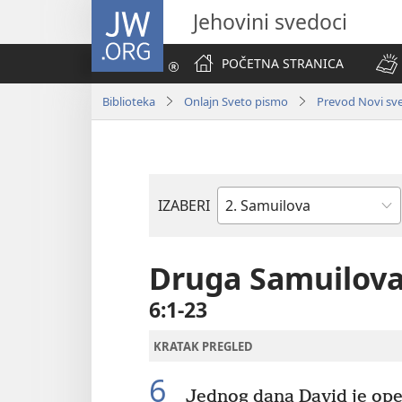
JW.ORG
Jehovini svedoci
POČETNA STRANICA
Biblioteka
Onlajn Sveto pismo
Prevod Novi svet
IZABERI
Biblijska
knjiga
Druga Samuilov
6:1-23
KRATAK PREGLED
6
Jednog dana David je opet