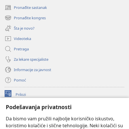
Pronađite sastanak
(otvara
novi
Pronađite kongres
(otvara
prozor)
novi
Šta je novo?
prozor)
Videoteka
Pretraga
Za lekare specijaliste
Informacije za javnost
Pomoć
Prilozi
(otvara
novi
Podešavanja privatnosti
prozor)
ONLAJN BIBLIOTEKA Watchtower
(otvara
Da bismo vam pružili najbolje korisničko iskustvo,
novi
®
JW Hub
prozor)
koristimo kolačiće i slične tehnologije. Neki kolačići su
(otvara