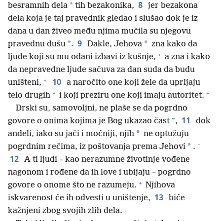
8
*
besramnih dela
tih bezakonika,
jer bezakona
dela koja je taj pravednik gledao i slušao dok je iz
dana u dan živeo među njima mučila su njegovu
9
*
*
pravednu dušu
.
Dakle, Jehova
zna kako da
+
ljude koji su mu odani izbavi iz kušnje,
a zna i kako
da nepravedne ljude sačuva za dan suda da budu
+
10
uništeni,
a naročito one koji žele da uprljaju
+
+
telo drugih
i koji preziru one koji imaju autoritet.
Drski su, samovoljni, ne plaše se da pogrdno
11
*
govore o onima kojima je Bog ukazao čast
,
dok
*
anđeli, iako su jači i moćniji, njih
ne optužuju
+
*
pogrdnim rečima, iz poštovanja prema Jehovi
.
12
A ti ljudi – kao nerazumne životinje vođene
nagonom i rođene da ih love i ubijaju – pogrdno
+
govore o onome što ne razumeju.
Njihova
13
iskvarenost će ih odvesti u uništenje,
biće
kažnjeni zbog svojih zlih dela.