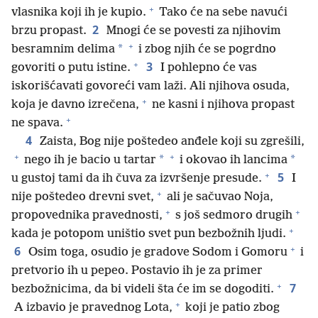
+
vlasnika koji ih je kupio.
Tako će na sebe navući
2
brzu propast.
Mnogi će se povesti za njihovim
+
*
besramnim delima
i zbog njih će se pogrdno
+
3
govoriti o putu istine.
I pohlepno će vas
iskorišćavati govoreći vam laži. Ali njihova osuda,
+
koja je davno izrečena,
ne kasni i njihova propast
+
ne spava.
4
Zaista, Bog nije poštedeo anđele koji su zgrešili,
+
+
*
*
nego ih je bacio u tartar
i okovao ih lancima
+
5
u gustoj tami da ih čuva za izvršenje presude.
I
+
nije poštedeo drevni svet,
ali je sačuvao Noja,
+
+
propovednika pravednosti,
s još sedmoro drugih
+
kada je potopom uništio svet pun bezbožnih ljudi.
+
6
Osim toga, osudio je gradove Sodom i Gomoru
i
pretvorio ih u pepeo. Postavio ih je za primer
+
7
bezbožnicima, da bi videli šta će im se dogoditi.
+
A izbavio je pravednog Lota,
koji je patio zbog