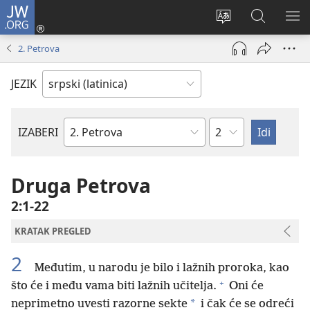
JW.ORG
Prijava
(otvara
Promeni
Pretraga
PRI
novi
jezik
sajta
ME
2. Petrova
prozor)
sajta
JW.ORG
JEZIK
Poglavlje
IZABERI
Biblijska
knjiga
Druga Petrova
2:1-22
KRATAK PREGLED
2
Međutim, u narodu je bilo i lažnih proroka, kao
+
što će i među vama biti lažnih učitelja.
Oni će
*
neprimetno uvesti razorne sekte
i čak će se odreći