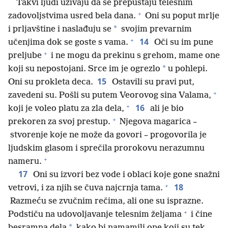
Takvi ljudi uživaju da se prepuštaju telesnim
+
zadovoljstvima usred bela dana.
Oni su poput mrlje
*
i prljavštine i naslađuju se
svojim prevarnim
+
14
učenjima dok se goste s vama.
Oči su im pune
+
preljube
i ne mogu da prekinu s grehom, mame one
*
koji su nepostojani. Srce im je ogrezlo
u pohlepi.
15
Oni su prokleta deca.
Ostavili su pravi put,
+
zavedeni su. Pošli su putem Veorovog sina Valama,
+
16
koji je voleo platu za zla dela,
ali je bio
+
prekoren za svoj prestup.
Njegova magarica –
stvorenje koje ne može da govori – progovorila je
ljudskim glasom i sprečila prorokovu nerazumnu
+
nameru.
17
Oni su izvori bez vode i oblaci koje gone snažni
+
18
vetrovi, i za njih se čuva najcrnja tama.
Razmeću se zvučnim rečima, ali one su isprazne.
+
Podstiču na udovoljavanje telesnim željama
i čine
*
besramna dela
kako bi namamili one koji su tek