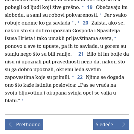
+
19
pobegli od ljudi koji žive grešno.
Obećavaju im
+
slobodu, a sami su robovi pokvarenosti.
Jer svako
+
20
*
robuje onome ko ga savlada
.
Zaista, ako se,
nakon što su dobro upoznali Gospoda i Spasitelja
+
Isusa Hrista i tako umakli prljavštinama sveta,
ponovo u sve to upuste, pa ih to savlada, u gorem su
+
21
stanju nego što su bili ranije.
Bilo bi im bolje da
nisu ni upoznali put pravednosti nego da, nakon što
su ga dobro upoznali, okrenu leđa svetim
+
22
zapovestima koje su primili.
Njima se događa
ono što kaže istinita poslovica: „Pas se vraća na
svoju bljuvotinu i okupana svinja opet se valja u
+
blatu.“
Prethodno
Sledeće