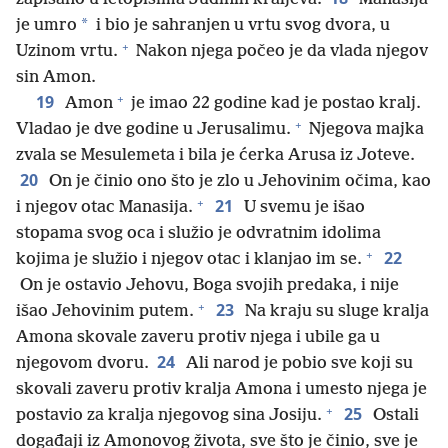
*
je umro
i bio je sahranjen u vrtu svog dvora, u
+
Uzinom vrtu.
Nakon njega počeo je da vlada njegov
sin Amon.
+
19
Amon
je imao 22 godine kad je postao kralj.
+
Vladao je dve godine u Jerusalimu.
Njegova majka
zvala se Mesulemeta i bila je ćerka Arusa iz Joteve.
20
On je činio ono što je zlo u Jehovinim očima, kao
+
21
i njegov otac Manasija.
U svemu je išao
stopama svog oca i služio je odvratnim idolima
+
22
kojima je služio i njegov otac i klanjao im se.
On je ostavio Jehovu, Boga svojih predaka, i nije
+
23
išao Jehovinim putem.
Na kraju su sluge kralja
Amona skovale zaveru protiv njega i ubile ga u
24
njegovom dvoru.
Ali narod je pobio sve koji su
skovali zaveru protiv kralja Amona i umesto njega je
+
25
postavio za kralja njegovog sina Josiju.
Ostali
događaji iz Amonovog života, sve što je činio, sve je