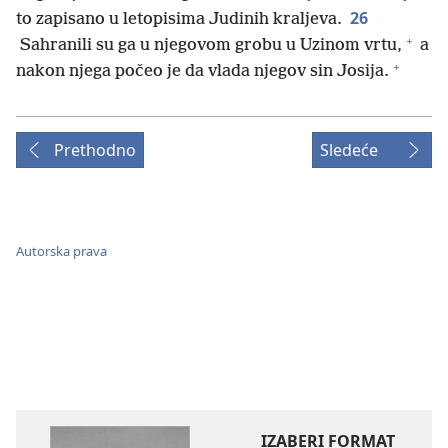
26
to zapisano u letopisima Judinih kraljeva.
+
Sahranili su ga u njegovom grobu u Uzinom vrtu,
a
+
nakon njega počeo je da vlada njegov sin Josija.
Prethodno
Sledeće
Autorska prava
IZABERI FORMAT