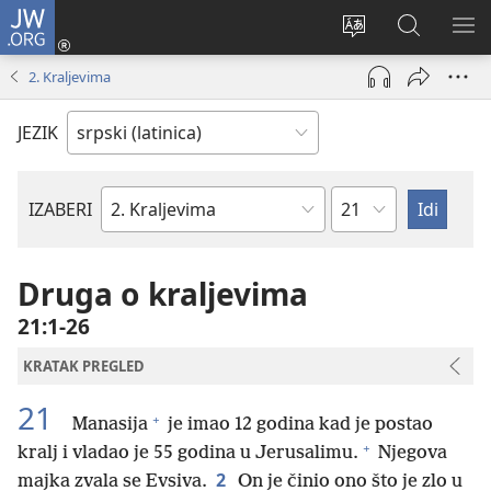
JW.ORG
Prijava
(otvara
Promeni
Pretraga
PRI
novi
jezik
sajta
ME
2. Kraljevima
prozor)
sajta
JW.ORG
JEZIK
Poglavlje
IZABERI
Biblijska
knjiga
Druga o kraljevima
21:1-26
KRATAK PREGLED
21
+
Manasija
je imao 12 godina kad je postao
+
kralj i vladao je 55 godina u Jerusalimu.
Njegova
2
majka zvala se Evsiva.
On je činio ono što je zlo u