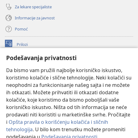
Za lekare specijaliste
Informacije za javnost
Pomoć
Prilozi
(otvara
novi
Podešavanja privatnosti
prozor)
ONLAJN BIBLIOTEKA Watchtower
(otvara
Da bismo vam pružili najbolje korisničko iskustvo,
novi
®
JW Hub
prozor)
koristimo kolačiće i slične tehnologije. Neki kolačići su
(otvara
novi
neophodni za funkcionisanje našeg sajta i ne možete
®
JW Library
prozor)
ih otkazati. Možete prihvatiti ili otkazati dodatne
kolačiće, koje koristimo da bismo poboljšali vaše
®
Watchtower Library
korisničko iskustvo. Ništa od tih informacija se neće
prodavati niti koristiti u marketinške svrhe. Pročitajte
i
Opšta pravila o korišćenju kolačića i sličnih
tehnologija
. U bilo kom trenutku možete promeniti
Copyright
© 2026 Watch Tower Bible and Tract Society of Pennsylvania.
podešavanja u
Podešavanja privatnosti
.