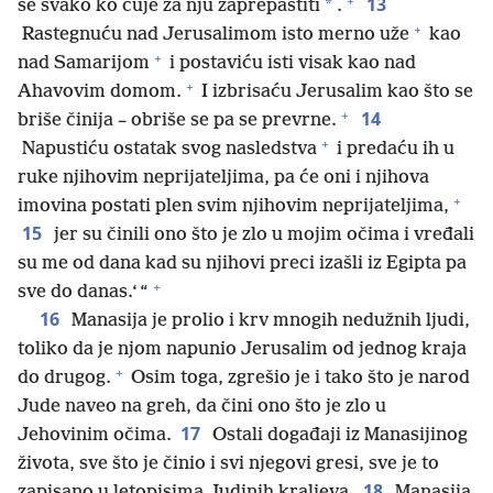
+
13
*
se svako ko čuje za nju zaprepastiti
.
+
Rastegnuću nad Jerusalimom isto merno uže
kao
+
nad Samarijom
i postaviću isti visak kao nad
+
Ahavovim domom.
I izbrisaću Jerusalim kao što se
+
14
briše činija – obriše se pa se prevrne.
+
Napustiću ostatak svog nasledstva
i predaću ih u
ruke njihovim neprijateljima, pa će oni i njihova
+
imovina postati plen svim njihovim neprijateljima,
15
jer su činili ono što je zlo u mojim očima i vređali
su me od dana kad su njihovi preci izašli iz Egipta pa
+
sve do danas.‘ “
16
Manasija je prolio i krv mnogih nedužnih ljudi,
toliko da je njom napunio Jerusalim od jednog kraja
+
do drugog.
Osim toga, zgrešio je i tako što je narod
Jude naveo na greh, da čini ono što je zlo u
17
Jehovinim očima.
Ostali događaji iz Manasijinog
života, sve što je činio i svi njegovi gresi, sve je to
18
zapisano u letopisima Judinih kraljeva.
Manasija