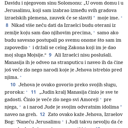
Davidu i njegovom sinu Solomonu: „U ovom domu i u
Jerusalimu, koji sam izabrao između svih gradova
+
*
izraelskih plemena, zauvek će se slaviti
moje ime.
8
Nikad više neću dati da Izraelci budu oterani iz
+
zemlje koju sam dao njihovim precima,
samo ako
budu savesno postupali po svemu onome što sam im
+
zapovedio
i držali se celog Zakona koji im je dao
9
moj sluga Mojsije.“
Ali Izraelci nisu poslušali.
Manasija ih je odveo na stranputicu i naveo ih da čine
još veće zlo nego narodi koje je Jehova istrebio pred
+
njima.
10
Jehova je ovako govorio preko svojih slugu,
+
11
proroka:
„Judin kralj Manasija činio je sve te
+
gadosti. Činio je veće zlo nego svi Amoreji
pre
+
*
njega,
a i narod Jude je svojim odvratnim idolima
12
naveo na greh.
Zato ovako kaže Jehova, Izraelov
+
Bog: ’Naneću Jerusalimu
i Judi takvu nevolju da će