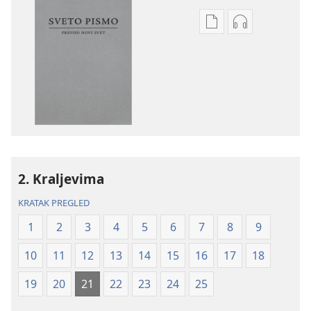
Formati
Formati
za
za
preuzimanje
preuzimanje
elektronskih
audio-
publikacija
sadržaja
Sveto
Sveto
pismo
pismo
–
–
prevod
prevod
2. Kraljevima
Novi
Novi
svet
svet
KRATAK PREGLED
(revidirano
(revidirano
1
2
3
4
5
6
7
8
9
izdanje
izdanje
iz
iz
10
11
12
13
14
15
16
17
18
2019)
2019)
19
20
21
22
23
24
25