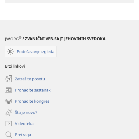
®
JW.ORG
/ ZVANIČNI VEB-SAJT JEHOVINIH SVEDOKA
Podešavanje izgleda
Brzi linkovi
Zatražite posetu
Pronađite sastanak
(otvara
novi
Pronađite kongres
(otvara
prozor)
novi
Šta je novo?
prozor)
Videoteka
Pretraga