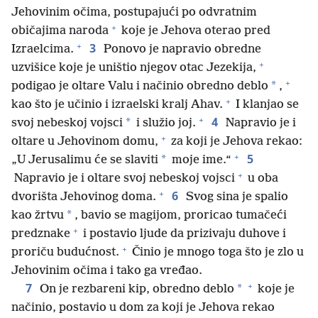
Jehovinim očima, postupajući po odvratnim
+
običajima naroda
koje je Jehova oterao pred
+
3
Izraelcima.
Ponovo je napravio obredne
+
uzvišice koje je uništio njegov otac Jezekija,
+
*
podigao je oltare Valu i načinio obredno deblo
,
+
kao što je učinio i izraelski kralj Ahav.
I klanjao se
+
4
*
svoj nebeskoj vojsci
i služio joj.
Napravio je i
+
oltare u Jehovinom domu,
za koji je Jehova rekao:
+
5
*
„U Jerusalimu će se slaviti
moje ime.“
+
Napravio je i oltare svoj nebeskoj vojsci
u oba
+
6
dvorišta Jehovinog doma.
Svog sina je spalio
*
kao žrtvu
, bavio se magijom, proricao tumačeći
+
predznake
i postavio ljude da prizivaju duhove i
+
proriču budućnost.
Činio je mnogo toga što je zlo u
Jehovinim očima i tako ga vređao.
+
7
*
On je rezbareni kip, obredno deblo
koje je
načinio, postavio u dom za koji je Jehova rekao