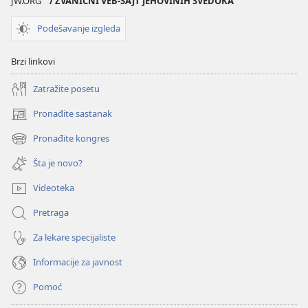
JW.ORG
/ ZVANIČNI VEB-SAJT JEHOVINIH SVEDOKA
Podešavanje izgleda
Brzi linkovi
Zatražite posetu
Pronađite sastanak
(otvara
novi
Pronađite kongres
(otvara
prozor)
novi
Šta je novo?
prozor)
Videoteka
Pretraga
Za lekare specijaliste
Informacije za javnost
Pomoć