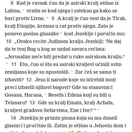
8
Kad je ravsak čuo da je asirski kralj otišao iz
+
Lahisa,
vratio se kod njega i zatekao ga kako se
+
9
bori protiv Livne.
A kralj je čuo vest da je Tirak,
kralj Etiopije, krenuo u rat protiv njega. Zato je
+
ponovo poslao glasnike
kod Jezekije i poručio mu:
10
„Ovako recite Judinom kralju Jezekiji: ’Ne daj
da te tvoj Bog u kog se uzdaš zavara rečima:
„Jerusalim neće biti predat u ruke asirskom kralju.“
+
11
Eto, čuo si šta su asirski kraljevi učinili svim
+
zemljama koje su opustošili.
Zar ćeš se samo ti
12
izbaviti?
Jesu li narode koje su istrebili moji
preci izbavili njihovi bogovi? Gde su stanovnici
+
Gosana, Harana,
Resefa i Edena koji su bili u
13
Telasaru?
Gde su kralj Emata, kralj Arfada,
+
kraljevi gradova Sefarvima, Ene i Ive?‘ “
14
Jezekija je primio pisma koja su mu doneli
glasnici i pročitao ih. Zatim je otišao u Jehovin dom i