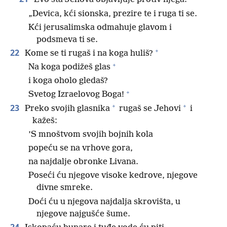
„Devica, kći sionska, prezire te i ruga ti se.
Kći jerusalimska odmahuje glavom i
podsmeva ti se.
+
22
Kome se ti rugaš i na koga huliš?
+
Na koga podižeš glas
i koga oholo gledaš?
+
Svetog Izraelovog Boga!
+
+
23
Preko svojih glasnika
rugaš se Jehovi
i
kažeš:
’S mnoštvom svojih bojnih kola
popeću se na vrhove gora,
na najdalje obronke Livana.
Poseći ću njegove visoke kedrove, njegove
divne smreke.
Doći ću u njegova najdalja skrovišta, u
njegove najgušće šume.
24