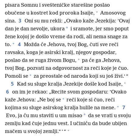
pisara Somnu i svešteničke starešine poslao
+
obučene u kostret kod proroka Isaije,
Amosovog
3
sina.
Oni su mu rekli: „Ovako kaže Jezekija: ’Ovaj
*
dan je dan nevolje, ukora
i sramote, jer smo poput
žene kojoj je došlo vreme da rodi, ali nema snage za
+
4
to.
Možda će Jehova, tvoj Bog, čuti sve reči
ravsaka, koga je asirski kralj, njegov gospodar,
+
poslao da se ruga živom Bogu,
pa će ga Jehova,
tvoj Bog, pozvati na odgovornost za reči koje je čuo.
+
Pomoli se
za preostale od naroda koji su još živi.‘ “
+
5
Kad su sluge kralja Jezekije došle kod Isaije,
6
on im je rekao: „Recite svom gospodaru: ’Ovako
+
kaže Jehova: „Ne boj se
reči koje si čuo, reči
+
7
kojima su sluge asirskog kralja hulile na mene.
*
Evo, ja ću mu staviti u um misao
da se vrati u svoju
zemlju kad čuje jednu vest. I učiniću da bude ubijen
+
mačem u svojoj zemlji.“ ‘ “