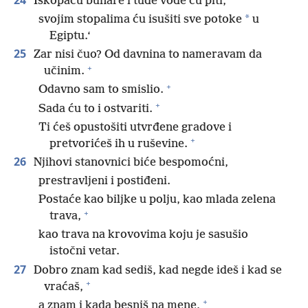
Iskopaću bunare i tuđe vode ću piti,
*
svojim stopalima ću isušiti sve potoke
u
Egiptu.‘
25
Zar nisi čuo? Od davnina to nameravam da
+
učinim.
+
Odavno sam to smislio.
+
Sada ću to i ostvariti.
Ti ćeš opustošiti utvrđene gradove i
+
pretvorićeš ih u ruševine.
26
Njihovi stanovnici biće bespomoćni,
prestravljeni i postiđeni.
Postaće kao biljke u polju, kao mlada zelena
+
trava,
kao trava na krovovima koju je sasušio
istočni vetar.
27
Dobro znam kad sediš, kad negde ideš i kad se
+
vraćaš,
+
a znam i kada besniš na mene,