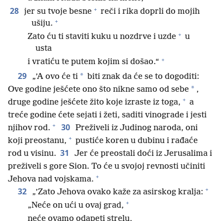
+
28
jer su tvoje besne
reči i rika doprli do mojih
+
ušiju.
+
Zato ću ti staviti kuku u nozdrve i uzde
u
usta
+
i vratiću te putem kojim si došao.“
29
*
„’A ovo će ti
biti znak da će se to dogoditi:
*
Ove godine ješćete ono što nikne samo od sebe
,
+
druge godine ješćete žito koje izraste iz toga,
a
treće godine ćete sejati i žeti, saditi vinograde i jesti
+
30
njihov rod.
Preživeli iz Judinog naroda, oni
+
koji preostanu,
pustiće koren u dubinu i rađaće
31
rod u visinu.
Jer će preostali doći iz Jerusalima i
preživeli s gore Sion. To će u svojoj revnosti učiniti
+
Jehova nad vojskama.
+
32
„’Zato Jehova ovako kaže za asirskog kralja:
+
„Neće on ući u ovaj grad,
neće ovamo odapeti strelu,