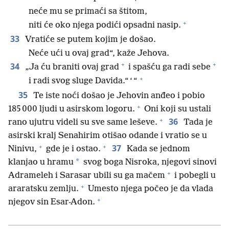
neće mu se primaći sa štitom,
+
niti će oko njega podići opsadni nasip.
33
Vratiće se putem kojim je došao.
Neće ući u ovaj grad“, kaže Jehova.
+
+
34
„Ja ću braniti ovaj grad
i spašću ga radi sebe
+
i radi svog sluge Davida.“ ‘ “
35
Te iste noći došao je Jehovin anđeo i pobio
+
185 000 ljudi u asirskom logoru.
Oni koji su ustali
+
36
rano ujutru videli su sve same leševe.
Tada je
asirski kralj Senahirim otišao odande i vratio se u
+
+
37
Ninivu,
gde je i ostao.
Kada se jednom
*
klanjao u hramu
svog boga Nisroka, njegovi sinovi
+
Adrameleh i Sarasar ubili su ga mačem
i pobegli u
+
araratsku zemlju.
Umesto njega počeo je da vlada
+
njegov sin Esar-Adon.