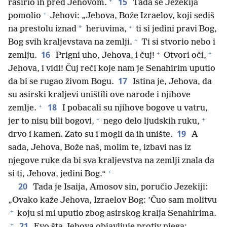
+
15
raširio ih pred Jehovom.
Tada se Jezekija
+
pomolio
Jehovi: „Jehova, Bože Izraelov, koji sediš
+
*
na prestolu iznad
heruvima,
ti si jedini pravi Bog,
+
Bog svih kraljevstava na zemlji.
Ti si stvorio nebo i
+
+
16
zemlju.
Prigni uho, Jehova, i čuj!
Otvori oči,
Jehova, i vidi! Čuj reči koje nam je Senahirim uputio
17
da bi se rugao živom Bogu.
Istina je, Jehova, da
su asirski kraljevi uništili ove narode i njihove
+
18
zemlje.
I pobacali su njihove bogove u vatru,
+
+
jer to nisu bili bogovi,
nego delo ljudskih ruku,
19
drvo i kamen. Zato su i mogli da ih unište.
A
sada, Jehova, Bože naš, molim te, izbavi nas iz
njegove ruke da bi sva kraljevstva na zemlji znala da
+
si ti, Jehova, jedini Bog.“
20
Tada je Isaija, Amosov sin, poručio Jezekiji:
„Ovako kaže Jehova, Izraelov Bog: ’Čuo sam molitvu
+
koju si mi uputio zbog asirskog kralja Senahirima.
+
21
Evo šta Jehova objavljuje protiv njega: