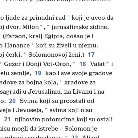
+
o ljude za prinudni rad
koji je uveo da
+
*
oj dvor, Milon
,
jerusalimske zidine,
(Faraon, kralj Egipta, došao je i
+
bio Hanance
koji su živeli u njemu.
17
+
j ćerki,
Solomonovoj ženi.)
18
+
+
*
Gezer i Donji Vet-Oron,
Valat
i
19
elu zemlje,
kao i sve svoje gradove
+
gradove za bojna kola,
gradove za
a sagradi u Jerusalimu, na Livanu i na
20
o.
Svima koji su preostali od
+
eja i Jevuseja,
svima koji nisu
21
njihovim potomcima koji su ostali
 nisu mogli da istrebe – Solomon je
22
+