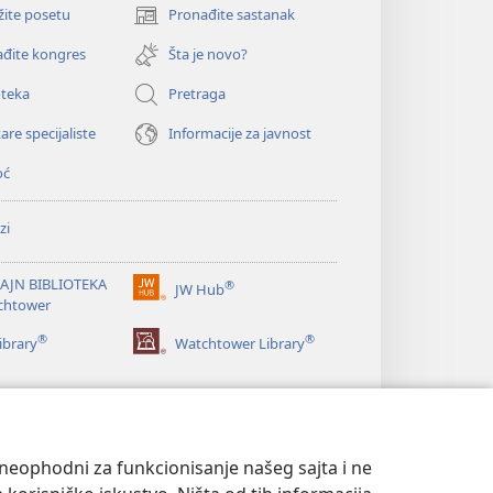
žite posetu
Pronađite sastanak
(otvara
novi
đite kongres
Šta je novo?
prozor)
oteka
Pretraga
are specijaliste
Informacije za javnost
oć
zi
AJN BIBLIOTEKA
®
JW Hub
(otvara
chtower
novi
®
®
prozor)
ibrary
Watchtower Library
u neophodni za funkcionisanje našeg sajta i ne