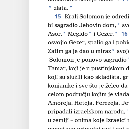
+
*
zlata.
15
Kralj Solomon je odredi
+
bi sagradio Jehovin dom,
sv
16
+
+
+
Asor,
Megido
i Gezer.
osvojio Gezer, spalio ga i po
*
Zatim ga je dao u miraz
svojo
Solomon je ponovo sagradio
Tamar, koji je u pustinjskom d
koji su služili kao skladišta, 
konjanike i sve što je želeo d
celom području kojim je vlada
Amoreja, Heteja, Ferezeja, Jev
+
pripadali izraelskom narodu,
u zemlji – onima koje Izraelci