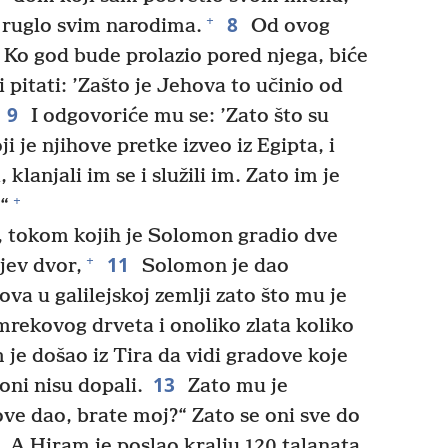
8
+
 ruglo svim narodima.
Od ovog
Ko god bude prolazio pored njega, biće
i pitati: ’Zašto je Jehova to učinio od
9
I odgovoriće mu se: ’Zato što su
i je njihove pretke izveo iz Egipta, i
klanjali im se i služili im. Zato im je
+
“
, tokom kojih je Solomon gradio dve
11
+
jev dvor,
Solomon je dao
ova u galilejskoj zemlji zato što mu je
rekovog drveta i onoliko zlata koliko
je došao iz Tira da vidi gradove koje
13
oni nisu dopali.
Zato mu je
ove dao, brate moj?“ Zato se oni sve do
A Hiram je poslao kralju 120 talanata