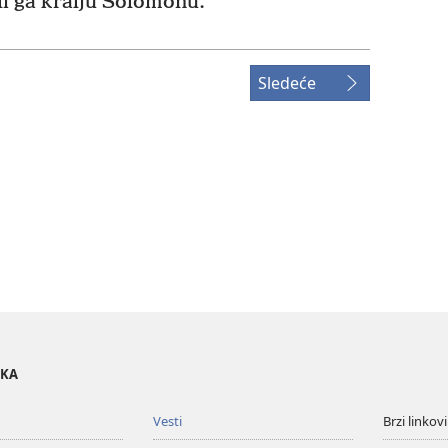
eli ga kralju Solomonu.
Sledeće
OKA
Vesti
Brzi linkovi