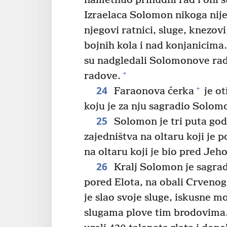
nametnuo prinudni rad i oni s
Izraelaca Solomon nikoga nij
njegovi ratnici, sluge, knezo
bojnih kola i nad konjanicima.
su nadgledali Solomonove radov
+
radove.
24
+
Faraonova ćerka
je ot
koju je za nju sagradio Solom
25
Solomon je tri puta god
zajedništva na oltaru koji je 
na oltaru koji je bio pred Je
26
Kralj Solomon je sagrad
pored Elota, na obali Crveno
je slao svoje sluge, iskusne m
slugama plove tim brodovima