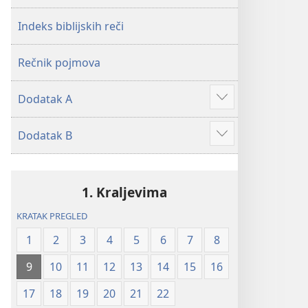
2019)
2019)
Indeks biblijskih reči
Rečnik pojmova
Dodatak A
Više
Dodatak B
Više
1. Kraljevima
KRATAK PREGLED
1
2
3
4
5
6
7
8
9
10
11
12
13
14
15
16
17
18
19
20
21
22