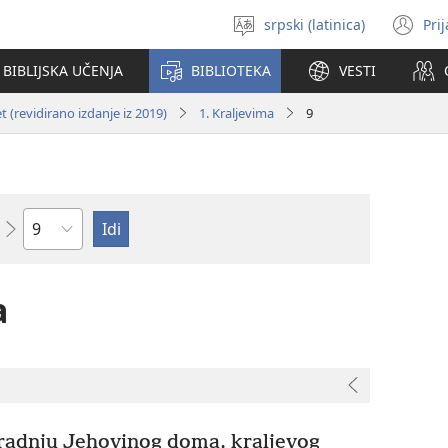
srpski (latinica)
Pri
Izaberi
(o
jezik
no
BIBLIJSKA UČENJA
BIBLIOTEKA
VESTI
pr
 (revidirano izdanje iz 2019)
1. Kraljevima
9
Poglavlje
a
radnju Jehovinog doma, kraljevog