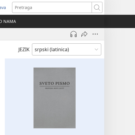
java
tvara
Pretraga
vi
O NAMA
ozor)
JEZIK