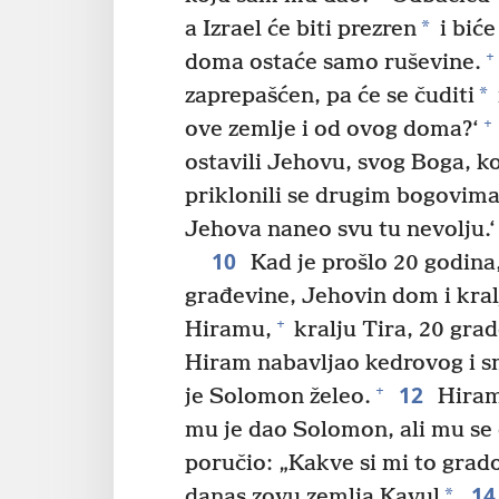
*
a Izrael će biti prezren
i biće
+
doma ostaće samo ruševine.
*
zaprepašćen, pa će se čuditi
+
ove zemlje i od ovog doma?‘
ostavili Jehovu, svog Boga, koj
priklonili se drugim bogovima, 
Jehova naneo svu tu nevolju.‘ 
10
Kad je prošlo 20 godina
građevine, Jehovin dom i kral
+
Hiramu,
kralju Tira, 20 grad
Hiram nabavljao kedrovog i sm
12
+
je Solomon želeo.
Hiram 
mu je dao Solomon, ali mu se 
poručio: „Kakve si mi to grad
14
*
danas zovu zemlja Kavul
.