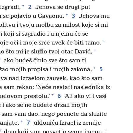
2
+
izgradi,
Jehova se drugi put
3
+
 se pojavio u Gavaonu.
Jehova mu
olitvu i tvoju molbu za milost koje si mi
koji si sagradio i u njemu će se
+
je oči i moje srce uvek će biti tamo.
+
o što mi je služio tvoj otac David,
+
ako budeš činio sve što sam ti
5
+
žao mojih propisa i mojih zakona,
tva nad Izraelom zauvek, kao što sam
 sam rekao: ’Neće nestati naslednika iz
6
+
raelovom prestolu.‘
Ali ako vi i vaši
e i ako se ne budete držali mojih
e sam vam dao, nego počnete da služite
7
+
anjate,
ukloniću Izrael iz zemlje
+
*
dom koji sam posvetio svom imenu,