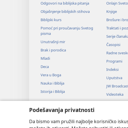
Odgovori na biblijska pitanja
Onlajn Svet
Objašnjenje biblijskih stihova
Knjige
Biblijski kurs
Brošure i br
Pomoć pri proučavanju Svetog
Traktati i po
pisma
Serije članak
Unutrašnji mir
Časopisi
Brak i porodica
Radne svesk
Mladi
Programi
Deca
Indeksi
Vera u Boga
Uputstva
Nauka i Biblija
JW Broadcas
Istorija i Biblija
Videoteka
Muzika
Podešavanja privatnosti
Audio-dram
Dramsko čit
Da bismo vam pružili najbolje korisničko iskus