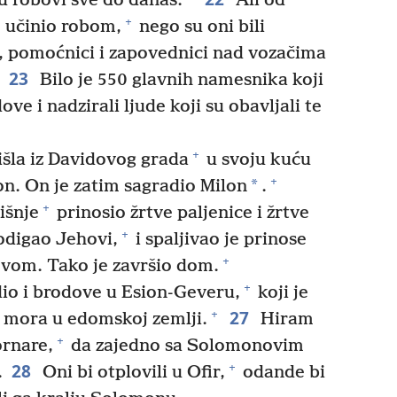
u robovi sve do danas.
Ali od
+
e učinio robom,
nego su oni bili
vi, pomoćnici i zapovednici nad vozačima
23
Bilo je 550 glavnih namesnika koji
e i nadzirali ljude koji su obavljali te
+
išla iz Davidovog grada
u svoju kuću
+
*
on. On je zatim sagradio Milon
.
+
išnje
prinosio žrtve paljenice i žrtve
+
podigao Jehovi,
i spaljivao je prinose
+
hovom. Tako je završio dom.
+
io i brodove u Esion-Geveru,
koji je
27
+
g mora u edomskoj zemlji.
Hiram
+
ornare,
da zajedno sa Solomonovim
28
+
.
Oni bi otplovili u Ofir,
odande bi