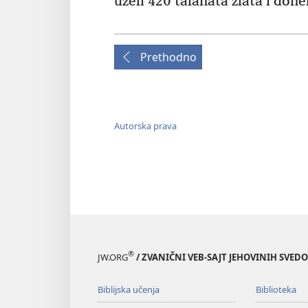
uzeli 420 talanata zlata i don
Prethodno
Autorska prava
®
JW.ORG
/ ZVANIČNI VEB-SAJT JEHOVINIH SVED
Biblijska učenja
Biblioteka