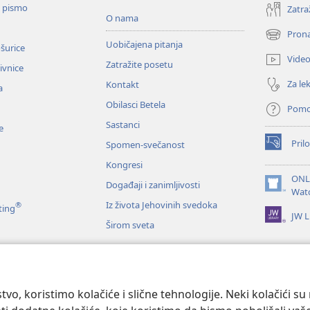
o pismo
Zatra
O nama
Prona
(otvara
Uobičajena pitanja
ošurice
novi
Vide
Zatražite posetu
prozor)
zivnice
Za lek
Kontakt
a
Obilasci Betela
Pom
Sastanci
e
Prilo
Spomen-svečanost
(otvara
novi
Kongresi
prozor)
ONL
Događaji i zanimljivosti
(otvara
Wat
novi
Iz života Jehovinih svedoka
®
ting
JW L
prozor)
Širom sveta
e
anje Svetog pisma
tvo, koristimo kolačiće i slične tehnologije. Neki kolačići s