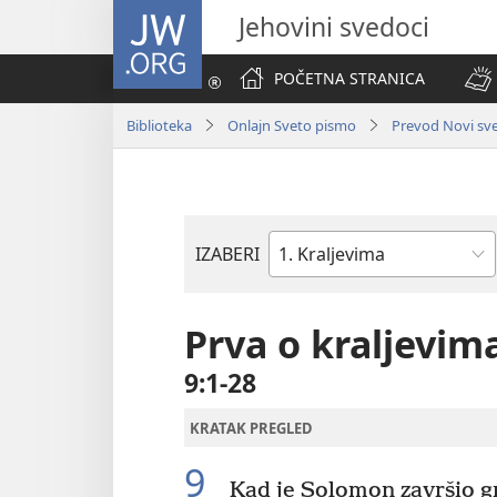
JW.ORG
Jehovini svedoci
POČETNA STRANICA
Biblioteka
Onlajn Sveto pismo
Prevod Novi svet
IZABERI
Biblijska
knjiga
Prva o kraljevim
9:1-28
KRATAK PREGLED
9
Kad je Solomon završio g