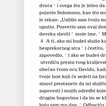
+
dvora
i svega što je želeo da 
pojavio Solomonu, kao što mu
je rekao: „Uslišio sam tvoju m
uputio. Posvetio sam ovaj dom 
+
*
doveka slaviti
moje ime.
Mo
4
A ti, ako mi budeš služio ka
+
besprekornog srca
i čestito,
+
zapovedio,
i ako se budeš dr
utvrdiću presto tvog kraljevs
obećao tvom ocu Davidu, kada
tvoje loze koji će sedeti na Iz
sinovi prestanete da mi služit
zapovesti i mojih odredbi koj
drugim bogovima i da im se kl
+
koju sam mu dao.
Odbaciću