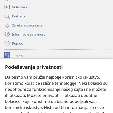
prozor)
Videoteka
Pretraga
Za lekare specijaliste
Informacije za javnost
Pomoć
Prilozi
(otvara
novi
Podešavanja privatnosti
prozor)
ONLAJN BIBLIOTEKA Watchtower
(otvara
Da bismo vam pružili najbolje korisničko iskustvo,
novi
®
JW Hub
prozor)
koristimo kolačiće i slične tehnologije. Neki kolačići su
(otvara
novi
neophodni za funkcionisanje našeg sajta i ne možete
®
JW Library
prozor)
ih otkazati. Možete prihvatiti ili otkazati dodatne
kolačiće, koje koristimo da bismo poboljšali vaše
®
Watchtower Library
korisničko iskustvo. Ništa od tih informacija se neće