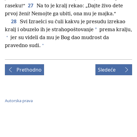
27
raseku!“
Na to je kralj rekao: „Dajte živo dete
prvoj ženi! Nemojte ga ubiti, ona mu je majka.“
28
Svi Izraelci su čuli kakvu je presudu izrekao
*
kralj i obuzelo ih je strahopoštovanje
prema kralju,
+
jer su videli da mu je Bog dao mudrost da
+
pravedno sudi.
Prethodno
Sledeće
Autorska prava