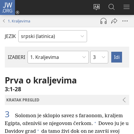
JW.ORG
Prijava
(otvara
Promeni
Pretraga
PRI
novi
jezik
sajta
ME
1. Kraljevima
prozor)
sajta
JW.ORG
JEZIK
Poglavlje
IZABERI
Biblijska
knjiga
Prva o kraljevima
3:1-28
KRATAK PREGLED
3
Solomon je sklopio savez s faraonom, kraljem
+
Egipta, oženivši se njegovom ćerkom.
Doveo ju je u
+
Davidov grad
da tamo živi dok on ne završi svoj