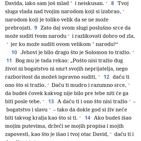
+
8
*
Davida, iako sam još mlad
i neiskusan.
Tvoj
+
sluga vlada nad tvojim narodom koji si izabrao,
narodom koji je toliko velik da se ne može
9
prebrojati.
Zato daj svom slugi poslušno srce da
+
može suditi tvom narodu
i razlikovati dobro od zla,
+
*
jer ko može suditi ovom velikom
narodu?“
+
10
Jehovi je bilo drago što je Solomon to tražio.
11
Bog mu je tada rekao: „Pošto nisi tražio dug
život ni bogatstvo ni smrt svojih neprijatelja, nego
+
12
razboritost da možeš ispravno suditi,
daću ti
+
+
ono što si tražio.
Daću ti mudro i razumno srce,
da budeš čovek kakvog nije bilo pre tebe niti će ga
+
+
13
biti posle tebe.
A daću ti i ono što nisi tražio
–
+
bogatstvo i slavu
– tako da dokle god si živ neće
+
14
biti takvog kralja kao što si ti.
Ako budeš išao
mojim putevima, držeći se mojih propisa i mojih
+
zapovesti, kao što je išao i tvoj otac David,
daću ti i