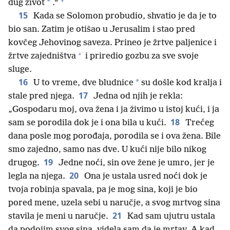
+
*
dug život
.“
15
Kada se Solomon probudio, shvatio je da je to
bio san. Zatim je otišao u Jerusalim i stao pred
kovčeg Jehovinog saveza. Prineo je žrtve paljenice i
+
žrtve zajedništva
i priredio gozbu za sve svoje
sluge.
16
*
U to vreme, dve bludnice
su došle kod kralja i
17
stale pred njega.
Jedna od njih je rekla:
„Gospodaru moj, ova žena i ja živimo u istoj kući, i ja
18
sam se porodila dok je i ona bila u kući.
Trećeg
dana posle mog porođaja, porodila se i ova žena. Bile
smo zajedno, samo nas dve. U kući nije bilo nikog
19
drugog.
Jedne noći, sin ove žene je umro, jer je
20
legla na njega.
Ona je ustala usred noći dok je
tvoja robinja spavala, pa je mog sina, koji je bio
pored mene, uzela sebi u naručje, a svog mrtvog sina
21
stavila je meni u naručje.
Kad sam ujutru ustala
da podojim svog sina, videla sam da je mrtav. A kad