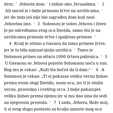
+
+
+
2
dvor,
Jehovin dom
i zidine oko Jerusalima.
+
Ali narod je i dalje prinosio žrtve na uzvišicama,
jer do tada još nije bio sagrađen dom koji nosi
+
3
Jehovino ime.
Solomon je voleo Jehovu i živeo
je po odredbama svog oca Davida, samo što je na
+
uzvišicama prinosio žrtve i spaljivao prinose.
4
Kralj je otišao u Gavaon da tamo prinese žrtve,
+
jer je to bila najznačajnija uzvišica.
Tamo je
+
5
Solomon prineo na oltaru 1 000 žrtava paljenica.
U Gavaonu se Jehova pojavio Solomonu noću u snu.
+
6
Bog mu je rekao: „Kaži šta hoćeš da ti dam.“
A
Solomon je rekao: „Ti si pokazao veliku vernu ljubav
prema svom slugi Davidu, mom ocu, jer ti je služio
verno, pravedno i čestitog srca. I dalje pokazuješ
veliku ljubav prema njemu jer si mu dao sina da sedi
+
7
na njegovom prestolu.
I sada, Jehova, Bože moj,
ti si svog slugu postavio za kralja umesto mog oca