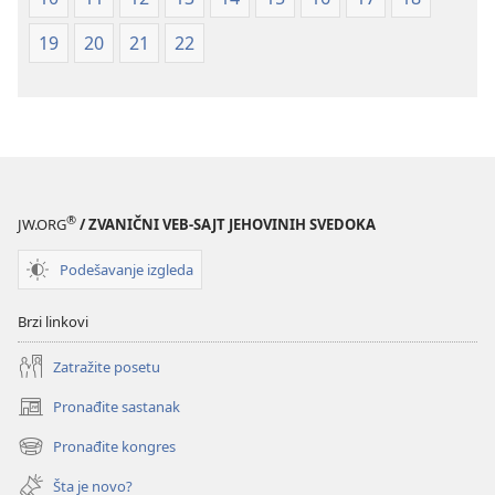
2019)
2019)
19
20
21
22
®
JW.ORG
/ ZVANIČNI VEB-SAJT JEHOVINIH SVEDOKA
Podešavanje izgleda
Brzi linkovi
Zatražite posetu
Pronađite sastanak
(otvara
novi
Pronađite kongres
(otvara
prozor)
novi
Šta je novo?