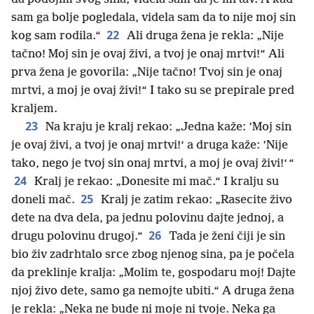
sam ga bolje pogledala, videla sam da to nije moj sin
22
kog sam rodila.“
Ali druga žena je rekla: „Nije
tačno! Moj sin je ovaj živi, a tvoj je onaj mrtvi!“ Ali
prva žena je govorila: „Nije tačno! Tvoj sin je onaj
mrtvi, a moj je ovaj živi!“ I tako su se prepirale pred
kraljem.
23
Na kraju je kralj rekao: „Jedna kaže: ’Moj sin
je ovaj živi, a tvoj je onaj mrtvi!‘ a druga kaže: ’Nije
tako, nego je tvoj sin onaj mrtvi, a moj je ovaj živi!‘ “
24
Kralj je rekao: „Donesite mi mač.“ I kralju su
25
doneli mač.
Kralj je zatim rekao: „Rasecite živo
dete na dva dela, pa jednu polovinu dajte jednoj, a
26
drugu polovinu drugoj.“
Tada je ženi čiji je sin
bio živ zadrhtalo srce zbog njenog sina, pa je počela
da preklinje kralja: „Molim te, gospodaru moj! Dajte
njoj živo dete, samo ga nemojte ubiti.“ A druga žena
je rekla: „Neka ne bude ni moje ni tvoje. Neka ga