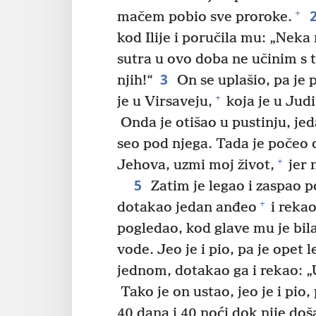
+
mačem pobio sve proroke.
kod Ilije i poručila mu: „Neka
sutra u ovo doba ne učinim s t
3
njih!“
On se uplašio, pa je 
+
je u Virsaveju,
koja je u Judi
Onda je otišao u pustinju, je
seo pod njega. Tada je počeo 
+
Jehova, uzmi moj život,
jer 
5
Zatim je legao i zaspao 
+
dotakao jedan anđeo
i rekao
pogledao, kod glave mu je bi
vode. Jeo je i pio, pa je opet l
jednom, dotakao ga i rekao: „Us
Tako je on ustao, jeo je i pio
40 dana i 40 noći dok nije do