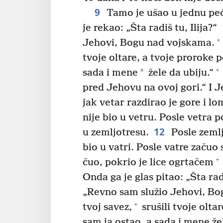
9
Tamo je ušao u jednu pe
je rekao: „Šta radiš tu, Ilija?“
+
Jehovi, Bogu nad vojskama.
tvoje oltare, a tvoje proroke 
+
*
sada i mene
žele da ubiju.“
pred Jehovu na ovoj gori.“ I J
jak vetar razdirao je gore i 
nije bio u vetru. Posle vetra p
12
u zemljotresu.
Posle zemlj
bio u vatri. Posle vatre začuo s
+
čuo, pokrio je lice ogrtačem
Onda ga je glas pitao: „Šta radi
„Revno sam služio Jehovi, Bog
+
tvoj savez,
srušili tvoje olt
sam ja ostao, a sada i mene žel