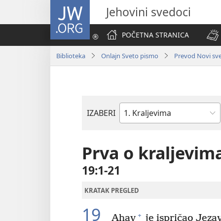
JW.ORG
Jehovini svedoci
POČETNA STRANICA
Biblioteka
Onlajn Sveto pismo
Prevod Novi svet
IZABERI
Biblijska
knjiga
Prva o kraljevim
19:1-21
KRATAK PREGLED
19
+
Ahav
je ispričao Jezav