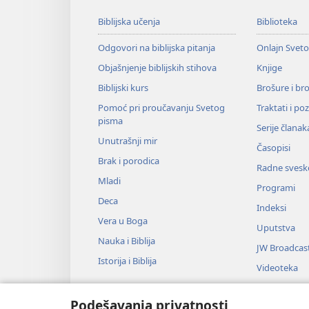
Biblijska učenja
Biblioteka
Odgovori na biblijska pitanja
Onlajn Svet
Objašnjenje biblijskih stihova
Knjige
Biblijski kurs
Brošure i br
Pomoć pri proučavanju Svetog
Traktati i po
pisma
Serije članak
Unutrašnji mir
Časopisi
Brak i porodica
Radne svesk
Mladi
Programi
Deca
Indeksi
Vera u Boga
Uputstva
Nauka i Biblija
JW Broadcas
Istorija i Biblija
Videoteka
Muzika
Podešavanja privatnosti
Audio-dram