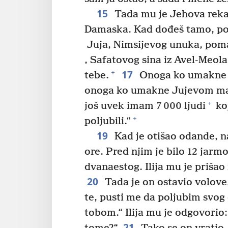
15
Tada mu je Jehova rekao:
Damaska. Kad dođeš tamo, po
Juja, Nimsijevog unuka, pom
, Safatovog sina iz Avel-Meol
17
+
tebe.
Onoga ko umakne 
onoga ko umakne Jujevom mač
+
još uvek imam 7 000 ljudi
koj
+
poljubili.“
19
Kad je otišao odande, n
ore. Pred njim je bilo 12 jarm
dvanaestog. Ilija mu je prišao 
20
Tada je on ostavio volove,
te, pusti me da poljubim svog 
tobom.“ Ilija mu je odgovorio: 
21