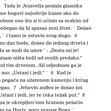
2
Tada je Jezavelja poslala glasnika
 me bogovi najoštrije kazne ako do
obom ono što si ti učinio sa svakim od
+
pobegao da bi spasao svoj život.
Došao
4
+
,
i tamo je ostavio svog slugu.
dan dan hoda, došao do jednog drveta i
*
da se moli da umre
: „Dosta mi je!
nisam ništa bolji od svojih predaka.“
pod tim drvetom. Ali odjednom ga je
6
+
 mu: „Ustani i jedi.“
Kad je
la pogača na užarenom kamenju i krčag
7
egao.
Jehovin anđeo je došao još
8
tani i jedi, jer te čeka težak put.“
, pa je okrepljen tom hranom pešačio
+
šao na Horiv, goru pravog Boga.