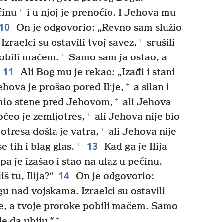
+
ćinu
i u njoj je prenoćio. I Jehova mu
10
On je odgovorio: „Revno sam služio
+
Izraelci su ostavili tvoj savez,
srušili
+
pobili mačem.
Samo sam ja ostao, a
11
Ali Bog mu je rekao: „Izađi i stani
+
ehova je prošao pored Ilije,
a silan i
+
lomio stene pred Jehovom,
ali Jehova
+
očeo je zemljotres,
ali Jehova nije bio
+
otresa došla je vatra,
ali Jehova nije
13
+
e tih i blag glas.
Kad ga je Ilija
pa je izašao i stao na ulaz u pećinu.
14
š tu, Ilija?“
On je odgovorio:
u nad vojskama. Izraelci su ostavili
are, a tvoje proroke pobili mačem. Samo
+
e da ubiju.“