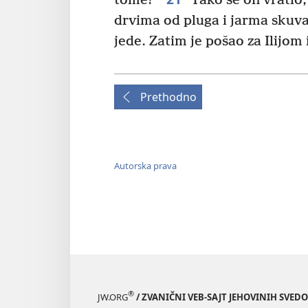
tome?“
Tako se on vratio, 
drvima od pluga i jarma skuva
jede. Zatim je pošao za Ilijom
Prethodno
Autorska prava
®
JW.ORG
/ ZVANIČNI VEB-SAJT JEHOVINIH SVED