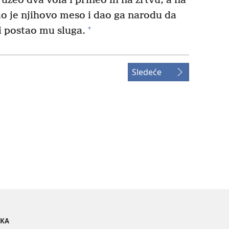
uzeo dva vola i prineo ih na žrtvu, a na
o je njihovo meso i dao ga narodu da
+
 i postao mu sluga.
Sledeće
OKA