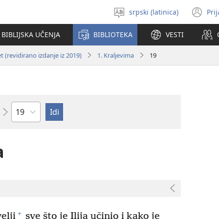
srpski (latinica)
Pri
Izaberi
(o
jezik
no
BIBLIJSKA UČENJA
BIBLIOTEKA
VESTI
pr
 (revidirano izdanje iz 2019)
1. Kraljevima
19
Poglavlje
a
+
elji
sve što je Ilija učinio i kako je