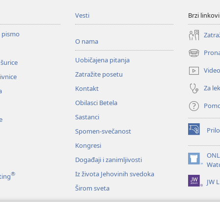
Vesti
Brzi linkovi
o pismo
Zatra
O nama
Prona
(otvara
Uobičajena pitanja
ošurice
novi
Vide
Zatražite posetu
prozor)
zivnice
Za lek
Kontakt
a
Obilasci Betela
Pom
Sastanci
e
Prilo
Spomen-svečanost
(otvara
novi
Kongresi
prozor)
ONL
Događaji i zanimljivosti
(otvara
Wat
novi
Iz života Jehovinih svedoka
®
ting
JW L
prozor)
Širom sveta
e