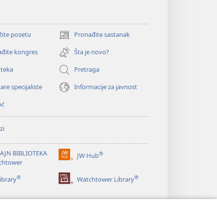
žite posetu
Pronađite sastanak
(otvara
novi
đite kongres
Šta je novo?
prozor)
oteka
Pretraga
are specijaliste
Informacije za javnost
oć
zi
AJN BIBLIOTEKA
®
JW Hub
(otvara
chtower
novi
®
®
prozor)
ibrary
Watchtower Library