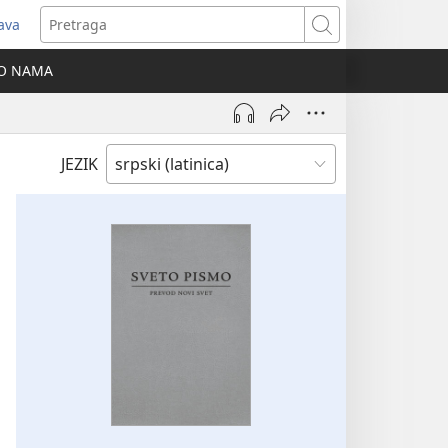
java
tvara
Pretraga
vi
O NAMA
ozor)
JEZIK