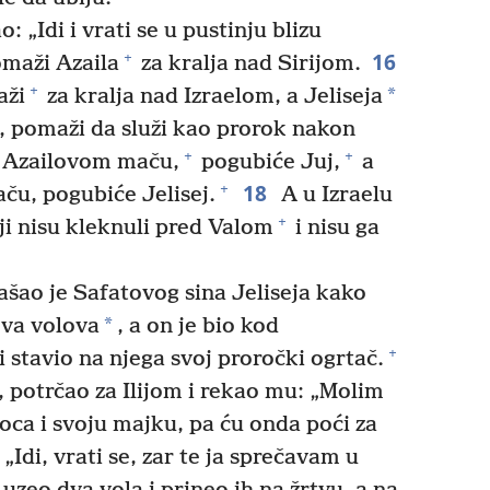
 „Idi i vrati se u pustinju blizu
16
+
maži Azaila
za kralja nad Sirijom.
+
*
aži
za kralja nad Izraelom, a Jeliseja
a, pomaži da služi kao prorok nakon
+
+
Azailovom maču,
pogubiće Juj,
a
18
+
u, pogubiće Jelisej.
A u Izraelu
+
i nisu kleknuli pred Valom
i nisu ga
ašao je Safatovog sina Jeliseja kako
*
ova volova
, a on je bio kod
+
i stavio na njega svoj proročki ogrtač.
 potrčao za Ilijom i rekao mu: „Molim
oca i svoju majku, pa ću onda poći za
„Idi, vrati se, zar te ja sprečavam u