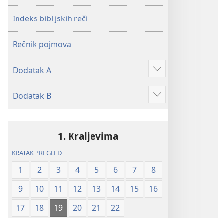
2019)
2019)
Indeks biblijskih reči
Rečnik pojmova
Dodatak A
Više
Dodatak B
Više
1. Kraljevima
KRATAK PREGLED
1
2
3
4
5
6
7
8
9
10
11
12
13
14
15
16
17
18
19
20
21
22