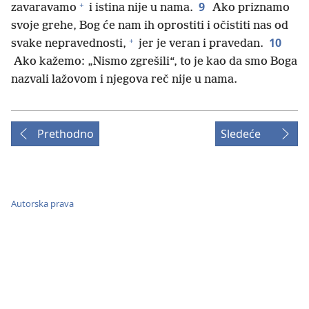
+
9
zavaravamo
i istina nije u nama.
Ako priznamo
svoje grehe, Bog će nam ih oprostiti i očistiti nas od
+
10
svake nepravednosti,
jer je veran i pravedan.
Ako kažemo: „Nismo zgrešili“, to je kao da smo Boga
nazvali lažovom i njegova reč nije u nama.
Prethodno
Sledeće
Autorska prava