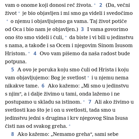
+
2
vam o onome koji donosi reč života.
(Da, večni
+
život
je bio objavljen i mi smo ga videli i svedočimo
+
o njemu i objavljujemo ga vama. Taj život potiče
3
od Oca i bio nam je objavljen.)
I vama govorimo
+
ono što smo videli i čuli,
da biste i vi bili u jedinstvu
s nama, a takođe i sa Ocem i njegovim Sinom Isusom
+
4
Hristom.
Ovo vam pišemo da naša radost bude
potpuna.
5
A ovo je poruka koju smo čuli od Hrista i koju
+
vam objavljujemo: Bog je svetlost
i u njemu nema
6
nikakve tame.
Ako kažemo: „Mi smo u jedinstvu
s njim“, a i dalje živimo u tami, onda lažemo i ne
+
7
postupamo u skladu sa istinom.
Ali ako živimo u
svetlosti kao što je i on u svetlosti, tada smo u
jedinstvu jedni s drugima i krv njegovog Sina Isusa
+
čisti nas od svakog greha.
8
Ako kažemo: „Nemamo greha“, sami sebe