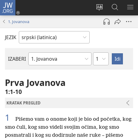
JW.ORG
Prijava
(otvara
Promeni
Pretraga
PRI
novi
jezik
sajta
ME
1. Jovanova
prozor)
sajta
JW.ORG
JEZIK
Poglavlje
IZABERI
Biblijska
knjiga
Prva Jovanova
1:1-10
KRATAK PREGLED
1
Pišemo vam o onome koji je bio od početka, kog
smo čuli, kog smo videli svojim očima, kog smo
posmatrali i kog su dodirnule naše ruke – pišemo