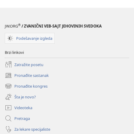
®
JW.ORG
/ ZVANIČNI VEB-SAJT JEHOVINIH SVEDOKA
Podešavanje izgleda
Brzi linkovi
Zatražite posetu
Pronađite sastanak
(otvara
novi
Pronađite kongres
(otvara
prozor)
novi
Šta je novo?
prozor)
Videoteka
Pretraga
Za lekare specijaliste