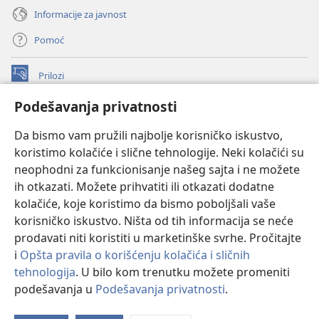
Informacije za javnost
Pomoć
Prilozi
(otvara
novi
Podešavanja privatnosti
prozor)
ONLAJN BIBLIOTEKA Watchtower
(otvara
Da bismo vam pružili najbolje korisničko iskustvo,
novi
®
JW Hub
prozor)
koristimo kolačiće i slične tehnologije. Neki kolačići su
(otvara
novi
neophodni za funkcionisanje našeg sajta i ne možete
®
JW Library
prozor)
ih otkazati. Možete prihvatiti ili otkazati dodatne
kolačiće, koje koristimo da bismo poboljšali vaše
®
Watchtower Library
korisničko iskustvo. Ništa od tih informacija se neće
prodavati niti koristiti u marketinške svrhe. Pročitajte
i
Opšta pravila o korišćenju kolačića i sličnih
tehnologija
. U bilo kom trenutku možete promeniti
Copyright
© 2026 Watch Tower Bible and Tract Society of Pennsylvania.
podešavanja u
Podešavanja privatnosti
.
Pr
PRAVILA KORIŠĆENJA
|
PRIVATNOST
|
PODEŠAVANjE PRIVATNOSTI
sa